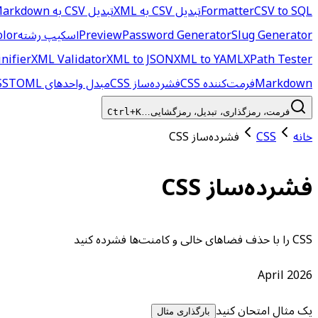
CSV to SQL
Formatter
تبدیل CSV به XML
تبدیل CSV به YAML
arkdown
Slug Generator
Password Generator
Preview
اسکیپ رشته
olor
nifier
XML Validator
XML to JSON
XML to YAML
XPath Tester
Markdown
فرمت‌کننده CSS
فشرده‌ساز CSS
مبدل واحدهای CSS
TOML به JSON
فرمت، رمزگذاری، تبدیل، رمزگشایی…
Ctrl+K
خانه
CSS
فشرده‌ساز CSS
فشرده‌ساز CSS
CSS را با حذف فضاهای خالی و کامنت‌ها فشرده کنید
April 2026
یک مثال امتحان کنید
بارگذاری مثال