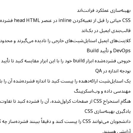
بهینه‌سازی عملکرد فرانت‌اند
CSS حیاتی را قبل از تعبیه‌کردن inline در عنصر head HTML فشرده کنید. CSS inline کوچک‌تر به معنای First Contentful Paint سریع‌تر است، به‌خصوص برای اتصالات موبایل.
قالب‌بندی ایمیل در بک‌اند
کلاینت‌های ایمیل استایل‌شیت‌های خارجی را نادیده می‌گیرند و محدودیت‌های سختی برای حجم دارند. CSS inline خود را فشرده کنید تا ML
DevOps و تأیید Build
خروجی فشرده‌شده ابزار build خود را با این ابزار مقایسه کنید تا تأیید شود cssnano یا clean-css به‌درستی پیکربندی شده و نتایج بهینه تولید می‌کند.
بودجه اندازه در QA
یک استایل‌شیت ارائه‌دهنده را پیست کنید تا اندازه فشرده‌شده آن را با بودجه عملکردی خو
مهندسی داده و وب‌اسکرپینگ
هنگام استخراج CSS از صفحات کراول‌شده، آن را فشرده کنید تا تفاوت‌های فضای خالی بین منابع مختلف را قبل از مقایسه یا ذخیره‌سازی یکسان‌سازی کنید.
یادگیری بهینه‌سازی CSS
آرایشی هستند.