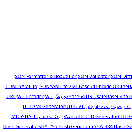
JSON Formatter & Beautifier
JSON Validator
JSON Diff
YAML to JSON
YAML to XML
Base64 Encode Online
B
Base64 to 
Base64 URL-safe
تجزیه‌گر URL
JWT
JWT Encoder
تاریخ
مبدل منطقه زمانی
UUID v1
UUID v4 Generator
CUID2
CUID Generator
تولیدکننده هش MD5
SHA-1
Hash Generator
SHA-256 Hash Generator
SHA-384 Hash Ge