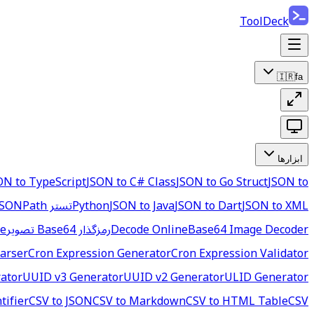
ToolDeck
🇮🇷
fa
ابزارها
ON to TypeScript
JSON to C# Class
JSON to Go Struct
JSON to
JSON to XML
JSON to Dart
JSON to Java
Python
تستر JSONPath
Base64 Image Decoder
Decode Online
رمزگذار Base64 تصویر
ne
arser
Cron Expression Generator
Cron Expression Validator
ator
UUID v3 Generator
UUID v2 Generator
ULID Generator
tifier
CSV to JSON
CSV to Markdown
CSV to HTML Table
CSV