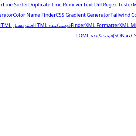
or
Line Sorter
Duplicate Line Remover
Text Diff
Regex Tester
M
erator
Color Name Finder
CSS Gradient Generator
Tailwind C
XML Mi
XML Formatter
Finder
فرمت‌کننده HTML
فشرده‌ساز HTML
فرمت‌کننده TOML