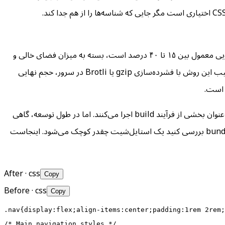
کوتیشن‌های غیرضروری. مرورگر CSS فشرده‌شده را دقیقاً مانند نسخه اصلی تجزیه می‌کند. طبق مشخصات W3C، فضای خالی بین توکن‌های CSS اختیاری است مگر جایی که شناسه‌ها را از هم جدا کند.
یک فشرده‌ساز CSS آنلاین استایل‌شیت قالب‌بندی‌شده شما را می‌گیرد و نسخه‌ای فشرده و بهینه‌شده برای حجم انتقال تولید می‌کند. صرفه‌جویی معمول بین ۱۵ تا ۴۰ درصد است، بسته به میزان فضای خالی و
تعداد کامنت‌های موجود در سورس. برای یک استایل‌شیت ۵۰ کیلوبایتی، این به معنای ۷ تا ۲۰ کیلوبایت کمتر در هر بارگذاری صفحه است. ترکیب این روش با فشرده‌سازی gzip یا Brotli در سرور، حجم نهایی
فشرده‌سازی یک مرحله استاندارد در پایپ‌لاین‌های build فرانت‌اند است. ابزارهایی مانند cssnano، clean-css و esbuild فشرده‌سازی را به‌عنوان بخشی از فرآیند build اجرا می‌کنند. اما در طول توسعه، گاهی
لازم است یک قطعه کد را برای آزمایش فشرده کنید، یک بلوک CSS حیاتی را به‌صورت inline تعبیه کنید، یا قبل از اضافه کردن به پیکربندی bundle بررسی کنید یک استایل‌شیت چقدر کوچک می‌شود. اینجاست
After
· css
Copy
Before
· css
Copy
.nav{display:flex;align-items:center;padding:1rem 2rem;
/* Main navigation styles */
