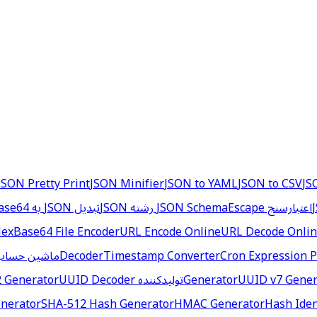
JSON Pretty Print
JSON Minifier
JSON to YAML
JSON to CSV
JS
اعتبارسنج JSON Schema
Escape رشته JSON
تبدیل JSON به TOML
ase64
Hex
Base64 File Encoder
URL Encode Online
URL Decode Onli
Cron Expression P
Timestamp Converter
Decoder
ماشین حساب 
UUID v7 Gener
Generator
تولیدکننده NanoID
UUID Decoder
 Generator
nerator
SHA-512 Hash Generator
HMAC Generator
Hash Iden