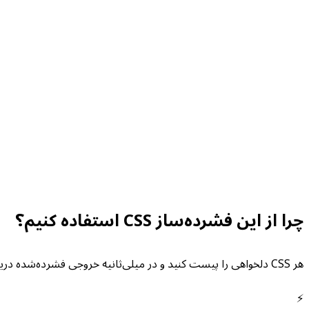
چرا از این فشرده‌ساز CSS استفاده کنیم؟
هر CSS دلخواهی را پیست کنید و در میلی‌ثانیه خروجی فشرده‌شده دریافت کنید. نیازی به پیکربندی ابزار build، دستورات CLI، یا ایجاد حساب کاربری نیست.
⚡