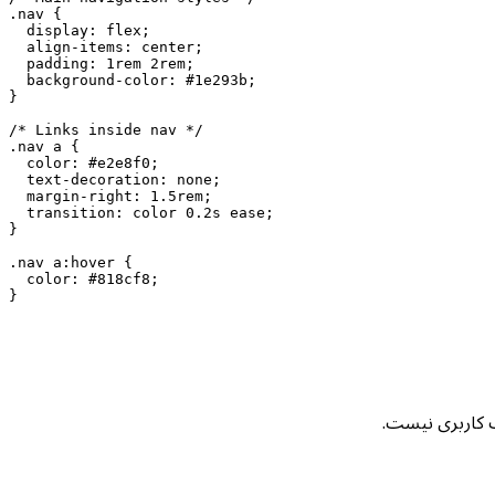
.nav {

  display: flex;

  align-items: center;

  padding: 1rem 2rem;

  background-color: #1e293b;

}

/* Links inside nav */

.nav a {

  color: #e2e8f0;

  text-decoration: none;

  margin-right: 1.5rem;

  transition: color 0.2s ease;

}

.nav a:hover {

  color: #818cf8;

}