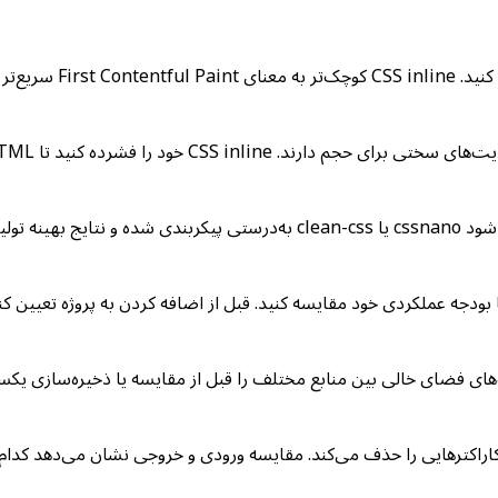
HT ایمیل زیر محدودیت حجم (۱۰۲ کیلوبایت برای Gmail) بماند.
د مقایسه کنید. قبل از اضافه کردن به پروژه تعیین کنید آیا به tree-shaking یا جایگزینی 