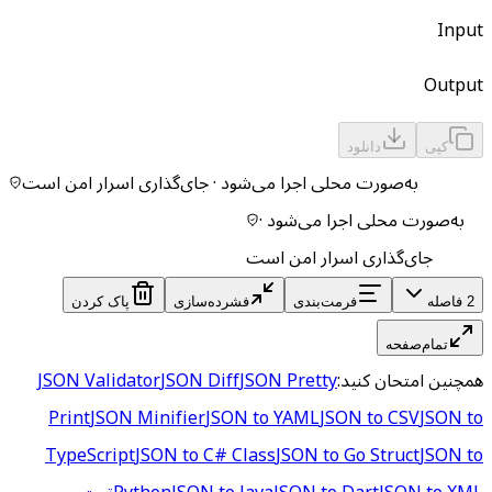
Input
Output
کپی
دانلود
به‌صورت محلی اجرا می‌شود · جای‌گذاری اسرار امن است
به‌صورت محلی اجرا می‌شود ·
جای‌گذاری اسرار امن است
2 فاصله
فرمت‌بندی
فشرده‌سازی
پاک کردن
تمام‌صفحه
همچنین امتحان کنید:
JSON Pretty
JSON Diff
JSON Validator
Print
JSON Minifier
JSON to YAML
JSON to CSV
JSON to
TypeScript
JSON to C# Class
JSON to Go Struct
JSON to