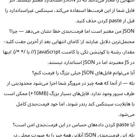
فایل شما از این فرمت‌ها استفاده می‌کند، سینتکس غیراستاندارد را
قبل از paste کردن حذف کنید.
JSON من معتبر است اما فرمت‌بندی خطا نشان می‌دهد — چرا؟
محتمل‌ترین دلایل عبارتند از: کامای انتهایی بعد از آخرین جفت کلید-
مقدار، رشته با کوتیشن تکی یا کامنت JavaScript (// یا /* */). اینها
در JS معتبرند اما در JSON استاندارد نیستند.
آیا می‌توانم فایل‌های JSON خیلی بزرگ را فرمت کنم؟
بله — از آنجا که همه چیز در مرورگر شما اجرا می‌شود محدودیتی از
طرف سرور وجود ندارد. فایل‌های بسیار بزرگ (10MB+) ممکن است
با هایلایت سینتکس کند رندر شوند، اما خود فرمت‌بندی کامل
می‌شود.
آیا paste کردن داده‌های حساس در این فرمت‌بندی امن است؟
بله. این فرمت‌بندی JSON آنلاین همه چیز را به صورت محلی در