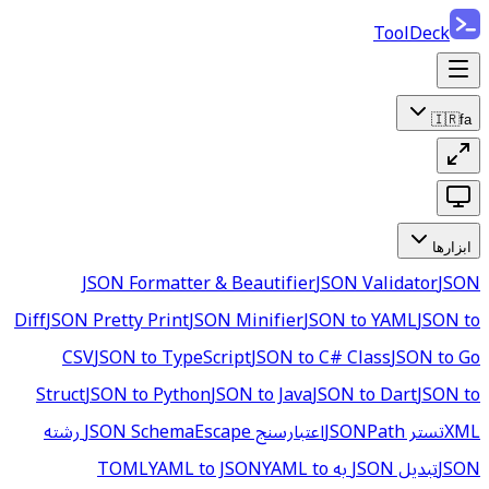
ToolDeck
🇮🇷
fa
ابزارها
JSON Formatter & Beautifier
JSON Validator
JSON
Diff
JSON Pretty Print
JSON Minifier
JSON to YAML
JSON to
CSV
JSON to TypeScript
JSON to C# Class
JSON to Go
Struct
JSON to Python
JSON to Java
JSON to Dart
JSON to
XML
تستر JSONPath
اعتبارسنج JSON Schema
Escape رشته
JSON
تبدیل JSON به TOML
YAML to
YAML to JSON