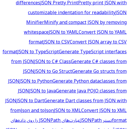
differences
JSON Pretty Print
Pretty print JSON with
customizable indentation for readability
JSON
Minifier
Minify and compact JSON by removing
whitespace
JSON to YAML
Convert JSON to YAML
format
JSON to CSV
Convert JSON array to CSV
format
JSON to TypeScript
Generate TypeScript interfaces
from JSON
JSON to C# Class
Generate C# classes from
JSON
JSON to Go Struct
Generate Go structs from
JSON
JSON to Python
Generate Python dataclasses from
JSON
JSON to Java
Generate Java POJO classes from
JSON
JSON to Dart
Generate Dart classes from JSON with
fromJson and toJson
JSON to XML
Convert JSON to XML
format
تستر JSONPath
عبارت‌های JSONPath را روی داده‌های