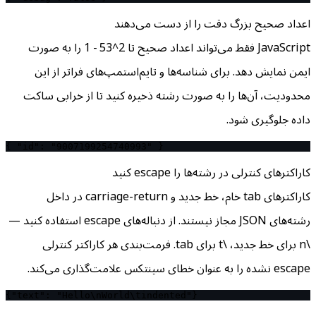
اعداد صحیح بزرگ دقت را از دست می‌دهند
JavaScript فقط می‌تواند اعداد صحیح تا 2^53 − 1 را به صورت
ایمن نمایش دهد. برای شناسه‌ها و تایم‌استمپ‌های فراتر از این
محدودیت، آن‌ها را به صورت رشته ذخیره کنید تا از خرابی ساکت
داده جلوگیری شود.
{ "id": "9007199254740993" }
کاراکترهای کنترلی در رشته‌ها را escape کنید
کاراکترهای tab خام، خط جدید و carriage-return در داخل
رشته‌های JSON مجاز نیستند. از دنباله‌های escape استفاده کنید —
\n برای خط جدید، \t برای tab. فرمت‌بندی هر کاراکتر کنترلی
escape نشده را به عنوان خطای سینتکس علامت‌گذاری می‌کند.
{"text": "Hello\nWorld\tindented"}