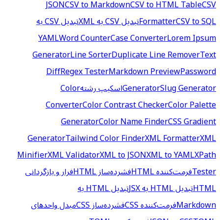
JSON
CSV to Markdown
CSV to HTML Table
CSV
CSV to SQL
Formatter
تبدیل CSV به XML
تبدیل CSV به
YAML
Word Counter
Case Converter
Lorem Ipsum
Generator
Line Sorter
Duplicate Line Remover
Text
Diff
Regex Tester
Markdown Preview
Password
Slug Generator
Generator
اسکیپ رشته
Color
Converter
Color Contrast Checker
Color Palette
Generator
Color Name Finder
CSS Gradient
Generator
Tailwind Color Finder
XML Formatter
XML
Minifier
XML Validator
XML to JSON
XML to YAML
XPath
Tester
فرمت‌کننده HTML
فشرده‌ساز HTML
فرار و بازگردانی
HTML
تبدیل HTML به JSX
تبدیل HTML به
Markdown
فرمت‌کننده CSS
فشرده‌ساز CSS
مبدل واحدهای