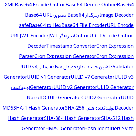
XML
Base64 Encode Online
Base64 Decode Online
Base64
Image Decoder
رمزگذار Base64 تصویر
Base64 URL-
safe
Base64 to Hex
Base64 File Encoder
URL Encode
URL Decode Online
Online
تجزیه‌گر URL
JWT
JWT Encoder
Decoder
Timestamp Converter
Cron Expression
Parser
Cron Expression Generator
Cron Expression
Validator
ماشین حساب تاریخ
مبدل منطقه زمانی
UUID v4
Generator
UUID v1 Generator
UUID v7 Generator
UUID v3
ULID Generator
UUID v2 Generator
Generator
تولیدکننده
NanoID
CUID Generator
CUID2 Generator
UUID
Decoder
تولیدکننده هش MD5
SHA-256
SHA-1 Hash Generator
Hash Generator
SHA-384 Hash Generator
SHA-512 Hash
Generator
HMAC Generator
Hash Identifier
CSV to