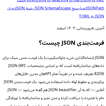
JSON to XML
JSON to Dart
JSON to Java
Python
تستر
JSONPath
اعتبارسنج JSON Schema
Escape رشته JSON
تبدیل
JSON به TOML
آخرین به‌روزرسانی:
۱۴۰۴ اسفند
فرمت‌بندی JSON چیست؟
JSON (نشانه‌گذاری شیء جاوااسکریپت) یک فرمت متنی سبک برای
داده‌های ساختاریافته است که بر اساس مشخصات JSON (RFC
8259) تعریف شده و در تقریباً تمام API‌های مدرن، فایل‌های
پیکربندی و خطوط لوله داده استفاده می‌شود. یک فرمت‌بندی JSON
آنلاین — که به آن JSON beautifier هم گفته می‌شود — JSON
خام یا فشرده را دریافت کرده و متن تمیز و ساختاریافته با تورفتگی
یکسان، شکست خط و هایلایت سینتکس تولید می‌کند. مهم‌تر از