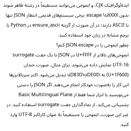
ایده‌آوگرافیک CJK، و ایموجی می‌توانند مستقیماً در رشته ظاهر شوند
بدون escape \uXXXX. برخی سیستم‌های قدیمی انتظار JSON تنها
با ASCII دارند؛ در آن صورت از گزینه ensure_ascii در Python یا
پرچم مشابه در زبان خود استفاده کنید.
چطور ایموجی را در JSON escape کنم؟
ایموجی‌های بالاتر از U+FFFF در JSON با یک جفت surrogate
UTF-16 نمایش داده می‌شوند. برای مثال، صورت خندان
(U+1F600) به \uD83D\uDE00 تبدیل می‌شود. اکثر سریالایزرها
این کار را به‌صورت خودکار انجام می‌دهند. اگر JSON را دستی
می‌نویسید یا ابزار شما فقط از Basic Multilingual Plane
پشتیبانی می‌کند، از نمادگذاری جفت surrogate استفاده کنید. در
غیر این صورت، ایموجی را مستقیماً به عنوان کاراکتر UTF-8 وارد
کنید.