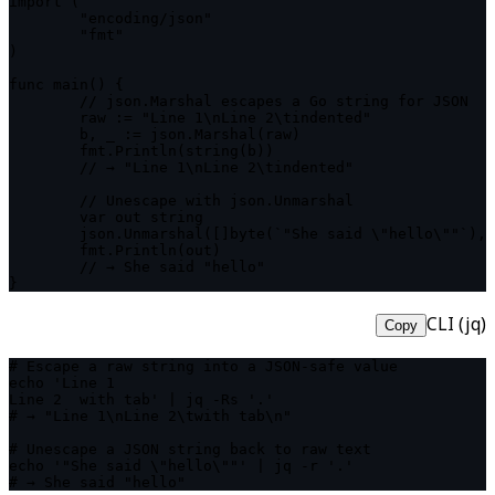
import (

	"encoding/json"

	"fmt"

)

func main() {

	// json.Marshal escapes a Go string for JSON

	raw := "Line 1\nLine 2\tindented"

	b, _ := json.Marshal(raw)

	fmt.Println(string(b))

	// → "Line 1\nLine 2\tindented"

	// Unescape with json.Unmarshal

	var out string

	json.Unmarshal([]byte(`"She said \"hello\""`), &out)

	fmt.Println(out)

	// → She said "hello"

}
CLI (jq)
Copy
# Escape a raw string into a JSON-safe value

echo 'Line 1

Line 2	with tab' | jq -Rs '.'

# → "Line 1\nLine 2\twith tab\n"

# Unescape a JSON string back to raw text

echo '"She said \"hello\""' | jq -r '.'

# → She said "hello"