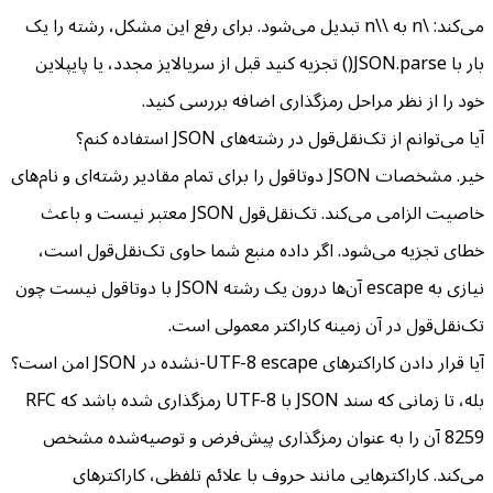
می‌کند: \n به \\n تبدیل می‌شود. برای رفع این مشکل، رشته را یک
بار با JSON.parse() تجزیه کنید قبل از سریالایز مجدد، یا پایپلاین
خود را از نظر مراحل رمزگذاری اضافه بررسی کنید.
آیا می‌توانم از تک‌نقل‌قول در رشته‌های JSON استفاده کنم؟
خیر. مشخصات JSON دوتاقول را برای تمام مقادیر رشته‌ای و نام‌های
خاصیت الزامی می‌کند. تک‌نقل‌قول JSON معتبر نیست و باعث
خطای تجزیه می‌شود. اگر داده منبع شما حاوی تک‌نقل‌قول است،
نیازی به escape آن‌ها درون یک رشته JSON با دوتاقول نیست چون
تک‌نقل‌قول در آن زمینه کاراکتر معمولی است.
آیا قرار دادن کاراکترهای UTF-8 escape-نشده در JSON امن است؟
بله، تا زمانی که سند JSON با UTF-8 رمزگذاری شده باشد که RFC
8259 آن را به عنوان رمزگذاری پیش‌فرض و توصیه‌شده مشخص
می‌کند. کاراکترهایی مانند حروف با علائم تلفظی، کاراکترهای