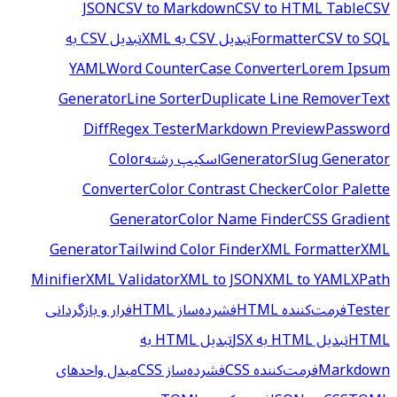
JSON
CSV to Markdown
CSV to HTML Table
CSV
CSV to SQL
Formatter
تبدیل CSV به XML
تبدیل CSV به
YAML
Word Counter
Case Converter
Lorem Ipsum
Generator
Line Sorter
Duplicate Line Remover
Text
Diff
Regex Tester
Markdown Preview
Password
Slug Generator
Generator
اسکیپ رشته
Color
Converter
Color Contrast Checker
Color Palette
Generator
Color Name Finder
CSS Gradient
Generator
Tailwind Color Finder
XML Formatter
XML
Minifier
XML Validator
XML to JSON
XML to YAML
XPath
Tester
فرمت‌کننده HTML
فشرده‌ساز HTML
فرار و بازگردانی
HTML
تبدیل HTML به JSX
تبدیل HTML به
Markdown
فرمت‌کننده CSS
فشرده‌ساز CSS
مبدل واحدهای