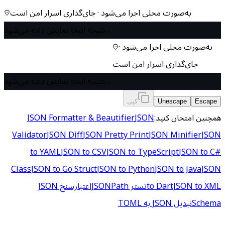
به‌صورت محلی اجرا می‌شود · جای‌گذاری اسرار امن است
نتیجه اینجا نمایش داده می‌شود…
به‌صورت محلی اجرا می‌شود ·
جای‌گذاری اسرار امن است
نتیجه اینجا نمایش داده می‌شود…
Escape
Unescape
کپی
همچنین امتحان کنید:
JSON
JSON Formatter & Beautifier
Validator
JSON Diff
JSON Pretty Print
JSON Minifier
JSON
to YAML
JSON to CSV
JSON to TypeScript
JSON to C#
Class
JSON to Go Struct
JSON to Python
JSON to Java
JSON
JSON to XML
to Dart
تستر JSONPath
اعتبارسنج JSON
Schema
تبدیل JSON به TOML