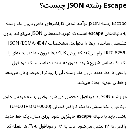
Escape رشته JSON چیست؟
Escape رشته JSON فرآیند تبدیل کاراکترهای خاص درون یک رشته
به دنباله‌های escape است که تجزیه‌کننده‌های JSON می‌توانند بدون
شکستن ساختار آن‌ها را بخوانند. مشخصات JSON (ECMA-404 /
RFC 8259) الزام می‌کند که برخی کاراکترها درون مقادیر رشته‌ای با
یک بک‌اسلش شروع شوند. بدون escape مناسب، یک دوتاقول
واقعی یا خط جدید درون یک رشته، آن را زودتر از موعد پایان می‌دهد
و خطای تجزیه ایجاد می‌کند.
هر رشته JSON با دوتاقول محصور می‌شود. وقتی رشته خودش حاوی
دوتاقول، بک‌اسلش، یا یک کاراکتر کنترلی (U+0000 تا U+001F)
باشد، باید با دنباله escape جایگزین شود. برای مثال، یک خط جدید
واقعی به \n تبدیل می‌شود، تب به \t، و دوتاقول به \". هر نقطه کد