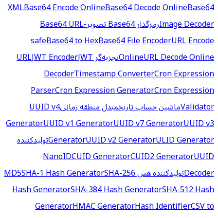
XML
Base64 Encode Online
Base64 Decode Online
Base64
Image Decoder
رمزگذار Base64 تصویر
Base64 URL-
safe
Base64 to Hex
Base64 File Encoder
URL Encode
URL Decode Online
Online
تجزیه‌گر URL
JWT
JWT Encoder
Decoder
Timestamp Converter
Cron Expression
Parser
Cron Expression Generator
Cron Expression
Validator
ماشین حساب تاریخ
مبدل منطقه زمانی
UUID v4
Generator
UUID v1 Generator
UUID v7 Generator
UUID v3
ULID Generator
UUID v2 Generator
Generator
تولیدکننده
NanoID
CUID Generator
CUID2 Generator
UUID
Decoder
تولیدکننده هش MD5
SHA-256
SHA-1 Hash Generator
Hash Generator
SHA-384 Hash Generator
SHA-512 Hash
Generator
HMAC Generator
Hash Identifier
CSV to