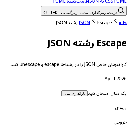
TOML به JSON
CSS
فرمت‌کننده TOML
فرمت، رمزگذاری، تبدیل، رمزگشایی…
Ctrl+K
خانه
Escape رشته JSON
JSON
Escape رشته JSON
کاراکترهای خاص JSON را در رشته‌ها escape و unescape کنید
April 2026
یک مثال امتحان کنید
بارگذاری مثال
ورودی
خروجی