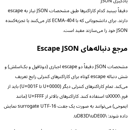
یادگیری JSON
دقیقاً ببینید کدام کاراکترها طبق مشخصات JSON نیاز به escape
دارند. برای دانشجویانی که با ECMA-404 کار می‌کنند یا تجزیه‌کننده
JSON خود را می‌سازند مفید است.
مرجع دنباله‌های Escape JSON
مشخصات JSON دقیقاً دو escape اجباری (دوتاقول و بک‌اسلش) و
شش دنباله escape کوتاه برای کاراکترهای کنترلی رایج تعریف
می‌کند. تمام کاراکترهای کنترلی دیگر (U+0000 تا U+001F) باید از
فرم \uXXXX استفاده کنند. کاراکترهای بالاتر از U+FFFF (مانند
ایموجی) می‌توانند به صورت یک جفت surrogate UTF-16 نمایش
داده شوند: \uD83D\uDE00.