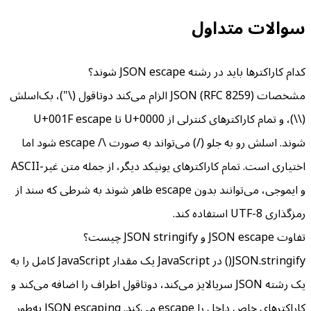
سوالات متداول
کدام کاراکترها باید در رشته JSON escape شوند؟
مشخصات JSON (RFC 8259) الزام می‌کند دوتاقول (\")، بک‌اسلش
(\\)، و تمام کاراکترهای کنترلی از U+0000 تا U+001F escape
شوند. اسلش رو به جلو (/) می‌تواند به صورت \/ escape شود اما
اختیاری است. تمام کاراکترهای یونیکد دیگر، از جمله متن غیر-ASCII
و ایموجی، می‌توانند بدون escape ظاهر شوند به شرطی که سند از
رمزگذاری UTF-8 استفاده کند.
تفاوت JSON escape و JSON stringify چیست؟
JSON.stringify() در JavaScript یک مقدار JavaScript کامل را به
یک رشته JSON سریالایز می‌کند، دوتاقول اطراف را اضافه می‌کند و
کاراکترهای خاص داخل را escape می‌کند. JSON escaping به‌طور