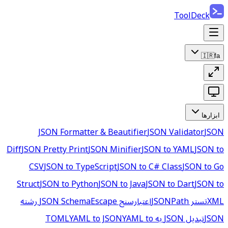
ToolDeck
🇮🇷
fa
ابزارها
JSON Formatter & Beautifier
JSON Validator
JSON
Diff
JSON Pretty Print
JSON Minifier
JSON to YAML
JSON to
CSV
JSON to TypeScript
JSON to C# Class
JSON to Go
Struct
JSON to Python
JSON to Java
JSON to Dart
JSON to
XML
تستر JSONPath
اعتبارسنج JSON Schema
Escape رشته
JSON
تبدیل JSON به TOML
YAML to
YAML to JSON