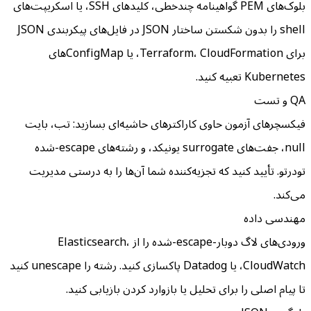
بلوک‌های PEM گواهینامه چندخطی، کلیدهای SSH، یا اسکریپت‌های
shell را بدون شکستن ساختار JSON در فایل‌های پیکربندی JSON
برای Terraform، CloudFormation، یا ConfigMap‌های
Kubernetes تعبیه کنید.
QA و تست
فیکسچرهای آزمون حاوی کاراکترهای حاشیه‌ای بسازید: تب، بایت
null، جفت‌های surrogate یونیکد، و رشته‌های escape-شده
تودرتو. تأیید کنید که تجزیه‌کننده شما آن‌ها را به درستی مدیریت
می‌کند.
مهندسی داده
ورودی‌های لاگ دوبار-escape-شده را از Elasticsearch،
CloudWatch، یا Datadog پاکسازی کنید. رشته را unescape کنید
تا پیام اصلی را برای تحلیل یا بازوارد کردن بازیابی کنید.