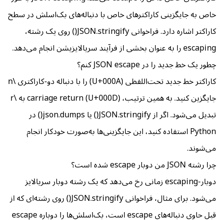
خاص به جایگزینی کاراکترهای خاص با دنباله‌های بک‌اسلش در سطح
کاراکتر اشاره دارد. فراخوانی JSON.stringify() روی یک رشته،
escaping را به عنوان بخشی از فرآیند سریالایزیشن انجام می‌دهد.
چطور یک خط جدید را در JSON escape کنم؟
کاراکتر خط جدید تحت‌اللفظی (U+000A) را با دنباله دو-کاراکتری \n
جایگزین کنید. به همین ترتیب، carriage return (U+000D) به \r
تبدیل می‌شود. اگر از JSON.stringify() یا json.dumps() در
Python استفاده کنید، این جایگزینی‌ها به‌صورت خودکار انجام
می‌شوند.
چرا رشته JSON من دوبار escape شده است؟
دوبار-escaping زمانی رخ می‌دهد که یک رشته دوبار سریالایز
می‌شود. برای مثال، فراخوانی JSON.stringify() روی رشته‌ای که از
قبل حاوی دنباله‌های escape است، بک‌اسلش‌ها را دوباره escape