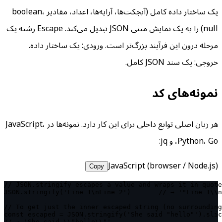
یک ساختار داده کامل (آبجکت‌ها، آرایه‌ها، اعداد، مقادیر boolean،
null) را به یک نمایش متنی JSON تبدیل می‌کند. Escape رشته یک
مرحله درون این فرآیند بزرگ‌تر است. ورودی: یک ساختار داده.
خروجی: یک سند JSON کامل.
نمونه‌های کد
هر زبان اصلی توابع داخلی برای این کار دارد. نمونه‌ها در JavaScript،
Python، Go، و jq:
JavaScript (browser / Node.js)
Copy
// JSON.stringify escapes a value and wraps it in quote
JSON.stringify('Line 1\nLine 2')       // → '"Line 1\\n
// To get just the inner escaped string (no surrounding
const escaped = JSON.stringify('She said "hello"').slic
// → 'She said \\"hello\\"'
