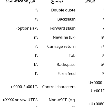
کاراکتر
توضیح
فرم escape-شده
\"
Double quote
"
\\
Backslash
\
\/ (optional)
Forward slash
/
\n
Newline (LF)
\n
\r
Carriage return
\r
\t
Tab
\t
\b
Backspace
\b
\f
Form feed
\f
U+0000–
\u0000–\u001F
Control characters
U+001F
\uXXXX or raw UTF-
Non-ASCII (e.g.
U+0080+