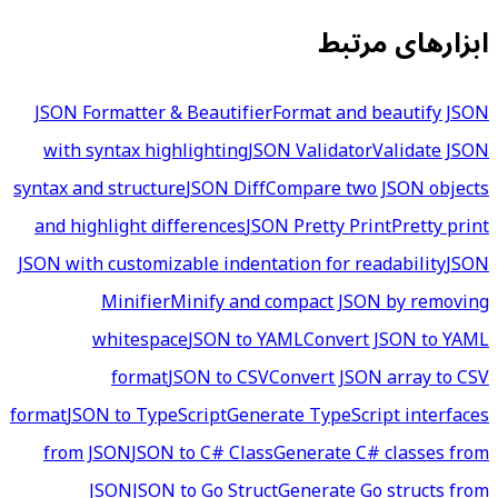
ابزارهای مرتبط
JSON Formatter & Beautifier
Format and beautify JSON
with syntax highlighting
JSON Validator
Validate JSON
syntax and structure
JSON Diff
Compare two JSON objects
and highlight differences
JSON Pretty Print
Pretty print
JSON with customizable indentation for readability
JSON
Minifier
Minify and compact JSON by removing
whitespace
JSON to YAML
Convert JSON to YAML
format
JSON to CSV
Convert JSON array to CSV
format
JSON to TypeScript
Generate TypeScript interfaces
from JSON
JSON to C# Class
Generate C# classes from
JSON
JSON to Go Struct
Generate Go structs from