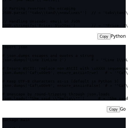
// Parsing reverses the escaping

JSON.parse('"tabs\\tand\\nnewlines"')  // → 'tabs\tand\
// Handling Unicode: emoji in JSON

JSON.stringify('Price: 5\u20ac')       // → '"Price: 5\
Python
Copy
import json

# json.dumps escapes and quotes a string

json.dumps('Line 1\nLine 2')           # → '"Line 1\\nL
# Ensure ASCII: replace non-ASCII with \uXXXX sequences

json.dumps('Caf\u00e9', ensure_ascii=True)   # → '"Caf\
# Keep UTF-8 characters as-is (default in Python 3)

json.dumps('Caf\u00e9', ensure_ascii=False)  # → '"Caf\
# Unescape by round-tripping through json.loads

json.loads('"She said \\"hello\\""')      # → 'She said
Go
Copy
package main
