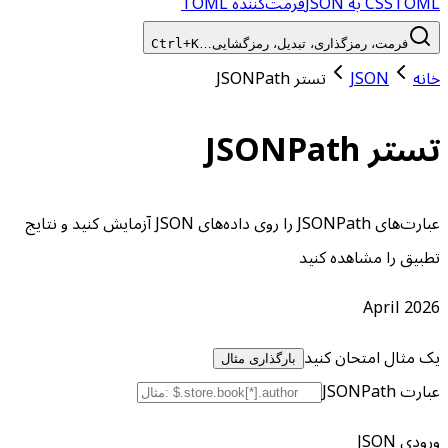
TOML به JSON
CSS
فرمت‌کننده TOML
فرمت، رمزگذاری، تبدیل، رمزگشایی…
Ctrl+K
خانه
JSON
تستر JSONPath
تستر JSONPath
عبارت‌های JSONPath را روی داده‌های JSON آزمایش کنید و نتایج
تطبیق را مشاهده کنید
April 2026
یک مثال امتحان کنید
بارگذاری مثال
عبارت JSONPath
ورودی JSON