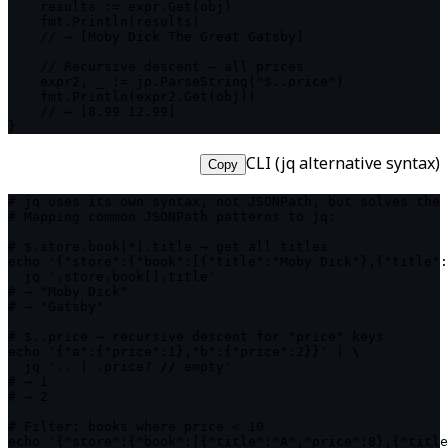
    results := expr.Get(obj)

    fmt.Println(results)

    // → [Moby Dick The Great Gatsby]

    // Recursive descent — all prices

    expr2, _ := jp.ParseString("$..price")

    fmt.Println(expr2.Get(obj))

    // → [8.99 12.99]

}
CLI (jq alternative syntax)
Copy
# jq uses its own syntax, not JSONPath, but solves the 
# Mapping common JSONPath patterns to jq:

# $.store.book[*].title → get all titles

echo '{"store":{"book":[{"title":"Moby Dick"},{"title":
  jq '.store.book[].title'

# → "Moby Dick"

# → "Gatsby"

# $..price → recursive descent for "price" keys

echo '{"a":{"price":1},"b":{"price":2}}' | \

  jq '.. | .price? // empty'

# → 1

# → 2

# Filter: books where price < 10

echo '{"store":{"book":[{"title":"A","price":8},{"title