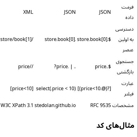
فرمت
XML
JSON
JSON
داده
دسترسی
به اولین
$.store.book[0]
.store.book[0]
/store/book[1]
عنصر
جستجوی
//price
.. | .price?
$..price
بازگشتی
عبارت
[price<10]
select(.price < 10)
[?(@.price<10)]
فیلتر
مشخصات
RFC 9535
stedolan.github.io
W3C XPath 3.1
مثال‌های کد