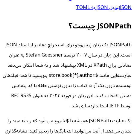
JSON
تبدیل JSON به TOML
JSONPath چیست؟
JSONPath یک زبان پرس‌وجو برای استخراج مقادیر از اسناد JSON
است. این زبان در سال ۲۰۰۷ توسط Stefan Goessner به عنوان
معادلی برای XPath در XML پیشنهاد شد و به شما امکان می‌دهد
عبارت‌هایی مانند $.store.book[*].author بنویسید تا همه فیلدهای
نویسنده درون یک آرایه کتاب را بدون نوشتن حلقه یا کد پیمایش
دستی انتخاب کنید. این زبان در فوریه ۲۰۲۴ به عنوان RFC 9535
توسط IETF استانداردسازی شد.
یک عبارت JSONPath همیشه با $ شروع می‌شود که ریشه سند را
نشان می‌دهد. از آنجا می‌توانید انتخابگرها را زنجیر کنید: نشانه‌گذاری