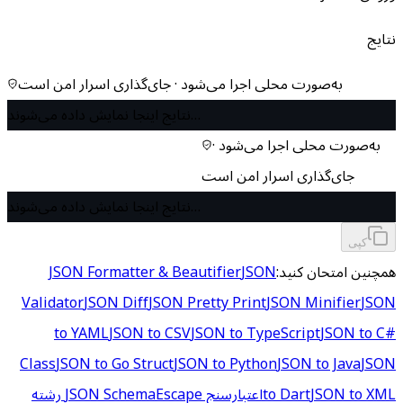
نتایج
به‌صورت محلی اجرا می‌شود · جای‌گذاری اسرار امن است
نتایج اینجا نمایش داده می‌شوند…
به‌صورت محلی اجرا می‌شود ·
جای‌گذاری اسرار امن است
نتایج اینجا نمایش داده می‌شوند…
کپی
همچنین امتحان کنید:
JSON
JSON Formatter & Beautifier
Validator
JSON Diff
JSON Pretty Print
JSON Minifier
JSON
to YAML
JSON to CSV
JSON to TypeScript
JSON to C#
Class
JSON to Go Struct
JSON to Python
JSON to Java
JSON
JSON to XML
to Dart
اعتبارسنج JSON Schema
Escape رشته