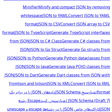
Minifier
Minify and compact JSON by removing
whitespace
JSON to YAML
Convert JSON to YAML
format
JSON to CSV
Convert JSON array to CSV
format
JSON to TypeScript
Generate TypeScript interfaces
from JSON
JSON to C# Class
Generate C# classes from
JSON
JSON to Go Struct
Generate Go structs from
JSON
JSON to Python
Generate Python dataclasses from
JSON
JSON to Java
Generate Java POJO classes from
JSON
JSON to Dart
Generate Dart classes from JSON with
fromJson and toJson
JSON to XML
Convert JSON to XML
format
اعتبارسنج JSON Schema
داده‌های JSON را در برابر یک
JSON Schema (Draft 7) اعتبارسنجی کنید
Escape رشته
JSON
کاراکترهای خاص JSON را در رشته‌ها escape و unescape