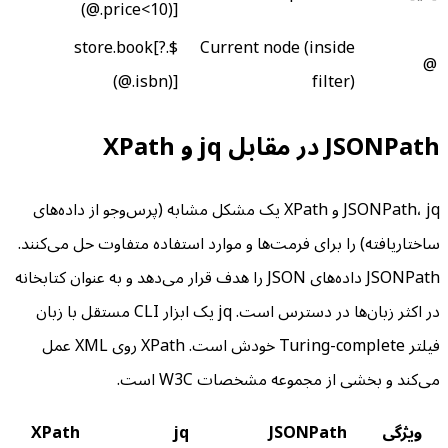
(@.price<10)]
$.store.book[?
Current node (inside
@
(@.isbn)]
filter)
JSONPath در مقابل jq و XPath
JSONPath، jq و XPath یک مشکل مشابه (پرس‌وجو از داده‌های
ساختاریافته) را برای فرمت‌ها و موارد استفاده متفاوت حل می‌کنند.
JSONPath داده‌های JSON را هدف قرار می‌دهد و به عنوان کتابخانه
در اکثر زبان‌ها در دسترس است. jq یک ابزار CLI مستقل با زبان
فیلتر Turing-complete خودش است. XPath روی XML عمل
می‌کند و بخشی از مجموعه مشخصات W3C است.
ویژگی
JSONPath
jq
XPath