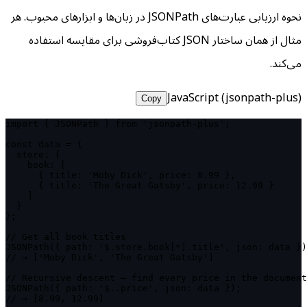
نحوه ارزیابی عبارت‌های JSONPath در زبان‌ها و ابزارهای محبوب. هر
مثال از همان ساختار JSON کتاب‌فروشی برای مقایسه استفاده
می‌کند.
JavaScript (jsonpath-plus)
Copy
import { JSONPath } from 'jsonpath-plus';

const data = {

  store: {

    book: [

      { title: 'Moby Dick', price: 8.99 },

      { title: 'The Great Gatsby', price: 12.99 }

    ]

  }

};

// Get all book titles

JSONPath({ path: '$.store.book[*].title', json: data })
// → ['Moby Dick', 'The Great Gatsby']

// Recursive descent — find every price in the document
JSONPath({ path: '$..price', json: data });

// → [8.99, 12.99]
