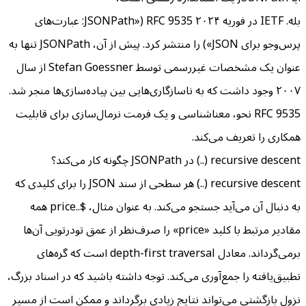
بله. IETF در فوریه ۲۰۲۴ RFC 9535 («JSONPath: عبارت‌های
پرس‌وجو برای JSON») را منتشر کرد. پیش از آن، JSONPath تنها به
عنوان یک مشخصات غیررسمی توسط Stefan Goessner از سال
۲۰۰۷ وجود داشت که به ناسازگاری‌هایی بین پیاده‌سازی‌ها منجر شد.
RFC 9535 نحو، معناشناسی و یک فرمت نرمال‌سازی برای قابلیت
همکاری را تعریف می‌کند.
recursive descent (..) در JSONPath چگونه کار می‌کند؟
recursive descent (..) هر سطحی از سند JSON را برای کلیدی که
به دنبال آن می‌آید جستجو می‌کند. به عنوان مثال، $..price همه
مقادیر مرتبط با کلید «price» را صرف‌نظر از عمق تودرتویی آن‌ها
برمی‌گرداند. معادل depth-first traversal است که گره‌های
تطبیق‌یافته را جمع‌آوری می‌کند. توجه داشته باشید که در اسناد بزرگ،
نزول بازگشتی می‌تواند نتایج زیادی برگرداند و ممکن است از مسیر