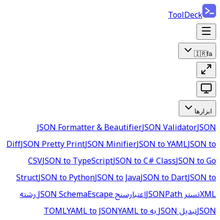
ToolDeck
🇮🇷
fa
ابزارها
JSON Formatter & Beautifier
JSON Validator
JSON
Diff
JSON Pretty Print
JSON Minifier
JSON to YAML
JSON to
CSV
JSON to TypeScript
JSON to C# Class
JSON to Go
Struct
JSON to Python
JSON to Java
JSON to Dart
JSON to
XML
تستر JSONPath
اعتبارسنج JSON Schema
Escape رشته
JSON
تبدیل JSON به TOML
YAML to
YAML to JSON