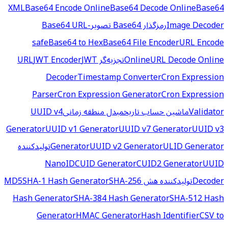
XML
Base64 Encode Online
Base64 Decode Online
Base64
Image Decoder
رمزگذار Base64 تصویر
Base64 URL-
safe
Base64 to Hex
Base64 File Encoder
URL Encode
URL Decode Online
Online
تجزیه‌گر URL
JWT
JWT Encoder
Decoder
Timestamp Converter
Cron Expression
Parser
Cron Expression Generator
Cron Expression
Validator
ماشین حساب تاریخ
مبدل منطقه زمانی
UUID v4
Generator
UUID v1 Generator
UUID v7 Generator
UUID v3
ULID Generator
UUID v2 Generator
Generator
تولیدکننده
NanoID
CUID Generator
CUID2 Generator
UUID
Decoder
تولیدکننده هش MD5
SHA-256
SHA-1 Hash Generator
Hash Generator
SHA-384 Hash Generator
SHA-512 Hash
Generator
HMAC Generator
Hash Identifier
CSV to