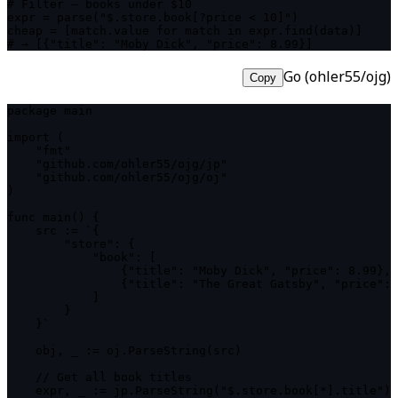
# Filter — books under $10

expr = parse("$.store.book[?price < 10]")

cheap = [match.value for match in expr.find(data)]

# → [{"title": "Moby Dick", "price": 8.99}]
Go (ohler55/ojg)
Copy
package main

import (

    "fmt"

    "github.com/ohler55/ojg/jp"

    "github.com/ohler55/ojg/oj"

)

func main() {

    src := `{

        "store": {

            "book": [

                {"title": "Moby Dick", "price": 8.99},

                {"title": "The Great Gatsby", "price": 
            ]

        }

    }`

    obj, _ := oj.ParseString(src)

    // Get all book titles

    expr, _ := jp.ParseString("$.store.book[*].title")
