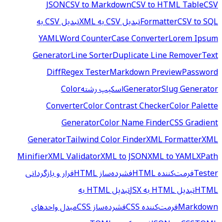
JSON
CSV to Markdown
CSV to HTML Table
CSV
CSV to SQL
Formatter
تبدیل CSV به XML
تبدیل CSV به
YAML
Word Counter
Case Converter
Lorem Ipsum
Generator
Line Sorter
Duplicate Line Remover
Text
Diff
Regex Tester
Markdown Preview
Password
Slug Generator
Generator
اسکیپ رشته
Color
Converter
Color Contrast Checker
Color Palette
Generator
Color Name Finder
CSS Gradient
Generator
Tailwind Color Finder
XML Formatter
XML
Minifier
XML Validator
XML to JSON
XML to YAML
XPath
Tester
فرمت‌کننده HTML
فشرده‌ساز HTML
فرار و بازگردانی
HTML
تبدیل HTML به JSX
تبدیل HTML به
Markdown
فرمت‌کننده CSS
فشرده‌ساز CSS
مبدل واحدهای