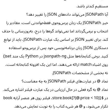
مستقیم کندتر باشد.
آیا JSONPath می‌تواند داده‌های JSON را تغییر دهد؟
خیر. JSONPath یک زبان پرس‌وجوی فقط‌خواندنی است. مقادیر را
انتخاب و برمی‌گرداند اما نمی‌تواند گره‌ها را درج، به‌روزرسانی یا حذف
کند. برای تغییر JSON بر اساس یک عبارت JSONPath، باید از توابع
دستکاری JSON زبان برنامه‌نویسی خود پس از پرس‌وجو استفاده
کنید. برخی کتابخانه‌ها مثل jsonpath-ng در Python یک متد set()
روی اشیاء match ارائه می‌دهند، اما این یک افزونه کتابخانه است،
نه بخشی از مشخصات JSONPath.
نماد @ در عبارت‌های فیلتر JSONPath به چه معناست؟
نماد @ به گره فعلی در حال ارزیابی در یک عبارت فیلتر اشاره می‌کند.
در $.store.book[?(@.price < 10)]، فیلتر روی هر عنصر آرایه book
تکرار می‌شود، و @ هر شیء کتاب را به نوبت نمایش می‌دهد.