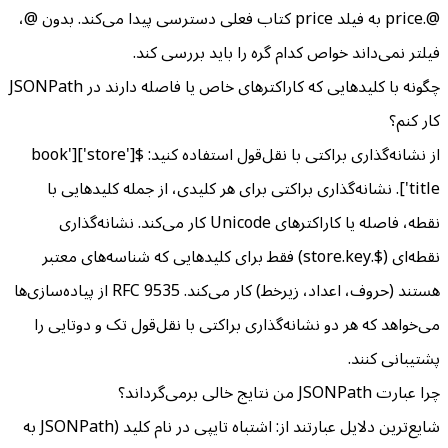
@.price به فیلد price کتاب فعلی دسترسی پیدا می‌کند. بدون @،
فیلتر نمی‌داند خواص کدام گره را باید بررسی کند.
چگونه با کلیدهایی که کاراکترهای خاص یا فاصله دارند در JSONPath
کار کنم؟
از نشانه‌گذاری براکتی با نقل‌قول استفاده کنید: $['store']['book
title']. نشانه‌گذاری براکتی برای هر کلیدی، از جمله کلیدهایی با
نقطه، فاصله یا کاراکترهای Unicode کار می‌کند. نشانه‌گذاری
نقطه‌ای ($.store.key) فقط برای کلیدهایی که شناسه‌های معتبر
هستند (حروف، اعداد، زیرخط) کار می‌کند. RFC 9535 از پیاده‌سازی‌ها
می‌خواهد که هر دو نشانه‌گذاری براکتی با نقل‌قول تک و دوتایی را
پشتیبانی کنند.
چرا عبارت JSONPath من نتایج خالی برمی‌گرداند؟
شایع‌ترین دلایل عبارتند از: اشتباه تایپی در نام کلید (JSONPath به