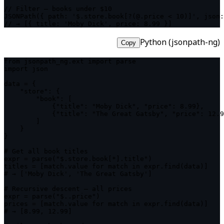
// Filter — books under $10

JSONPath({ path: '$.store.book[?(@.price < 10)]', json:
// → [{ title: 'Moby Dick', price: 8.99 }]
Python (jsonpath-ng)
Copy
from jsonpath_ng.ext import parse

import json

data = {

    "store": {

        "book": [

            {"title": "Moby Dick", "price": 8.99},

            {"title": "The Great Gatsby", "price": 12.9
        ]

    }

}

# Get all book titles

expr = parse("$.store.book[*].title")

titles = [match.value for match in expr.find(data)]

# → ['Moby Dick', 'The Great Gatsby']

# Recursive descent — all prices

expr = parse("$..price")

prices = [match.value for match in expr.find(data)]

# → [8.99, 12.99]
