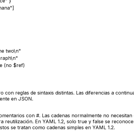
ce" }
nana"]
ne two\n"
graph\n"
ne (no $ref)
n reglas de sintaxis distintas. Las diferencias a continu
lente en JSON.
comentarios con #. Las cadenas normalmente no necesitan com
a reutilización. En YAML 1.2, solo true y false se recono
estos se tratan como cadenas simples en YAML 1.2.