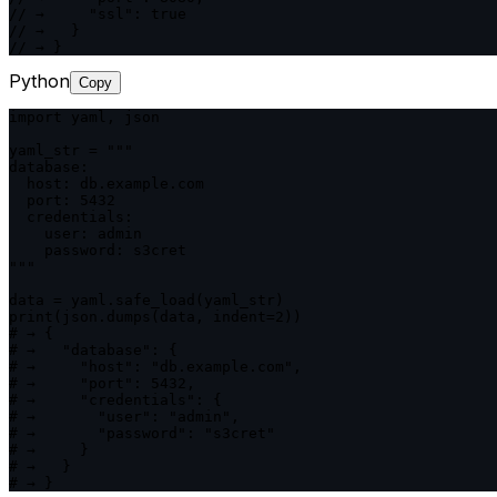
// →     "ssl": true

// →   }

// → }
Python
Copy
import yaml, json

yaml_str = """

database:

  host: db.example.com

  port: 5432

  credentials:

    user: admin

    password: s3cret

"""

data = yaml.safe_load(yaml_str)

print(json.dumps(data, indent=2))

# → {

# →   "database": {

# →     "host": "db.example.com",

# →     "port": 5432,

# →     "credentials": {

# →       "user": "admin",

# →       "password": "s3cret"

# →     }

# →   }

# → }