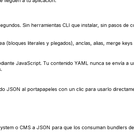
e lleguen a tu aplicación.
gundos. Sin herramientas CLI que instalar, sin pasos de c
 (bloques literales y plegados), anclas, alias, merge keys 
ediante JavaScript. Tu contenido YAML nunca se envía a un
.
tado JSON al portapapeles con un clic para usarlo directam
system o CMS a JSON para que los consuman bundlers de J