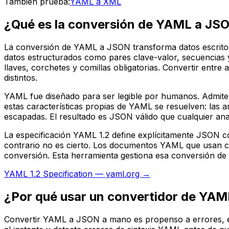
También prueba:
YAML a XML
¿Qué es la conversión de YAML a JS
La conversión de YAML a JSON transforma datos escrit
datos estructurados como pares clave-valor, secuencias 
llaves, corchetes y comillas obligatorias. Convertir entr
distintos.
YAML fue diseñado para ser legible por humanos. Admite 
estas características propias de YAML se resuelven: las 
escapadas. El resultado es JSON válido que cualquier an
La especificación YAML 1.2 define explícitamente JSON 
contrario no es cierto. Los documentos YAML que usan co
conversión. Esta herramienta gestiona esa conversión de
YAML 1.2 Specification — yaml.org →
¿Por qué usar un convertidor de YAM
Convertir YAML a JSON a mano es propenso a errores, esp