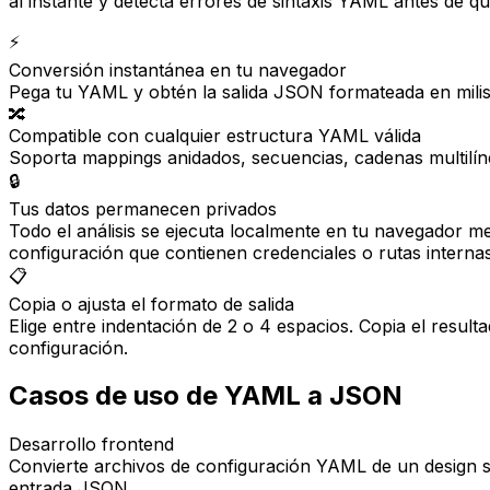
al instante y detecta errores de sintaxis YAML antes de qu
⚡
Conversión instantánea en tu navegador
Pega tu YAML y obtén la salida JSON formateada en milise
🔀
Compatible con cualquier estructura YAML válida
Soporta mappings anidados, secuencias, cadenas multilínea
🔒
Tus datos permanecen privados
Todo el análisis se ejecuta localmente en tu navegador m
configuración que contienen credenciales o rutas internas
📋
Copia o ajusta el formato de salida
Elige entre indentación de 2 o 4 espacios. Copia el resul
configuración.
Casos de uso de YAML a JSON
Desarrollo frontend
Convierte archivos de configuración YAML de un design 
entrada JSON.