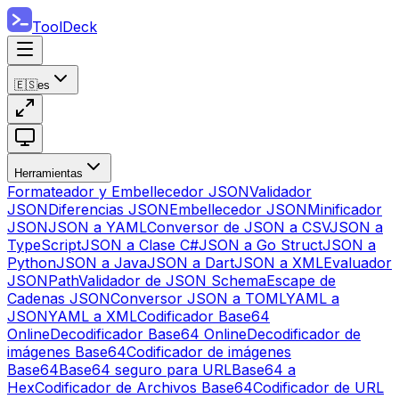
ToolDeck
🇪🇸
es
Herramientas
Formateador y Embellecedor JSON
Validador
JSON
Diferencias JSON
Embellecedor JSON
Minificador
JSON
JSON a YAML
Conversor de JSON a CSV
JSON a
TypeScript
JSON a Clase C#
JSON a Go Struct
JSON a
Python
JSON a Java
JSON a Dart
JSON a XML
Evaluador
JSONPath
Validador de JSON Schema
Escape de
Cadenas JSON
Conversor JSON a TOML
YAML a
JSON
YAML a XML
Codificador Base64
Online
Decodificador Base64 Online
Decodificador de
imágenes Base64
Codificador de imágenes
Base64
Base64 seguro para URL
Base64 a
Hex
Codificador de Archivos Base64
Codificador de URL