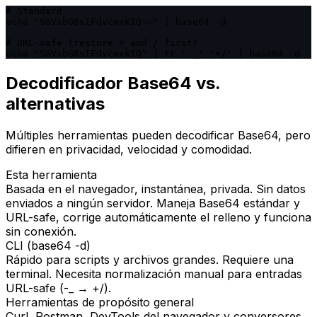
# Standard

echo "SGVsbG8sIFdvcmxkIQ==" | base64 -d

# URL-safe (restore + and / first)

echo "SGVsbG8sIFdvcmxkIQ" | tr '-_' '+/' | base64 -d
Decodificador Base64 vs.
alternativas
Múltiples herramientas pueden decodificar Base64, pero
difieren en privacidad, velocidad y comodidad.
Esta herramienta
Basada en el navegador, instantánea, privada. Sin datos
enviados a ningún servidor. Maneja Base64 estándar y
URL-safe, corrige automáticamente el relleno y funciona
sin conexión.
CLI (base64 -d)
Rápido para scripts y archivos grandes. Requiere una
terminal. Necesita normalización manual para entradas
URL-safe (-_ → +/).
Herramientas de propósito general
Curl, Postman, DevTools del navegador y conversores