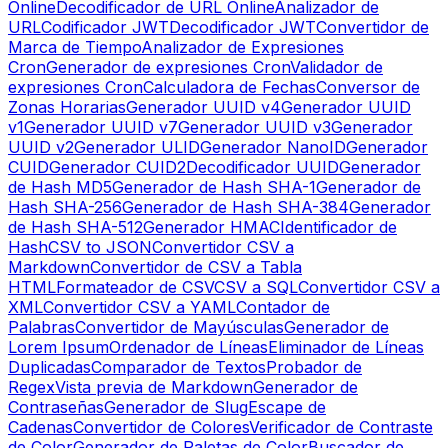
Online
Decodificador de URL Online
Analizador de
URL
Codificador JWT
Decodificador JWT
Convertidor de
Marca de Tiempo
Analizador de Expresiones
Cron
Generador de expresiones Cron
Validador de
expresiones Cron
Calculadora de Fechas
Conversor de
Zonas Horarias
Generador UUID v4
Generador UUID
v1
Generador UUID v7
Generador UUID v3
Generador
UUID v2
Generador ULID
Generador NanoID
Generador
CUID
Generador CUID2
Decodificador UUID
Generador
de Hash MD5
Generador de Hash SHA-1
Generador de
Hash SHA-256
Generador de Hash SHA-384
Generador
de Hash SHA-512
Generador HMAC
Identificador de
Hash
CSV to JSON
Convertidor CSV a
Markdown
Convertidor de CSV a Tabla
HTML
Formateador de CSV
CSV a SQL
Convertidor CSV a
XML
Convertidor CSV a YAML
Contador de
Palabras
Convertidor de Mayúsculas
Generador de
Lorem Ipsum
Ordenador de Líneas
Eliminador de Líneas
Duplicadas
Comparador de Textos
Probador de
Regex
Vista previa de Markdown
Generador de
Contraseñas
Generador de Slug
Escape de
Cadenas
Convertidor de Colores
Verificador de Contraste
de Color
Generador de Paletas de Color
Buscador de