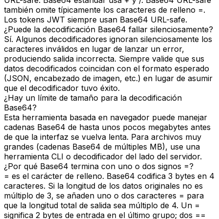
URL-safe. Base64 estándar usa + y /. Base64 URL-safe
también omite típicamente los caracteres de relleno =.
Los tokens JWT siempre usan Base64 URL-safe.
¿Puede la decodificación Base64 fallar silenciosamente?
Sí. Algunos decodificadores ignoran silenciosamente los
caracteres inválidos en lugar de lanzar un error,
produciendo salida incorrecta. Siempre valide que sus
datos decodificados coincidan con el formato esperado
(JSON, encabezado de imagen, etc.) en lugar de asumir
que el decodificador tuvo éxito.
¿Hay un límite de tamaño para la decodificación
Base64?
Esta herramienta basada en navegador puede manejar
cadenas Base64 de hasta unos pocos megabytes antes
de que la interfaz se vuelva lenta. Para archivos muy
grandes (cadenas Base64 de múltiples MB), use una
herramienta CLI o decodificador del lado del servidor.
¿Por qué Base64 termina con uno o dos signos =?
= es el carácter de relleno. Base64 codifica 3 bytes en 4
caracteres. Si la longitud de los datos originales no es
múltiplo de 3, se añaden uno o dos caracteres = para
que la longitud total de salida sea múltiplo de 4. Un =
significa 2 bytes de entrada en el último grupo; dos ==