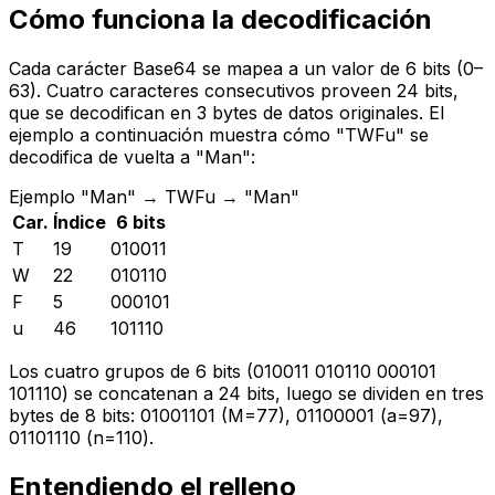
Cómo funciona la decodificación
Cada carácter Base64 se mapea a un valor de 6 bits (0–
63). Cuatro caracteres consecutivos proveen 24 bits,
que se decodifican en 3 bytes de datos originales. El
ejemplo a continuación muestra cómo "TWFu" se
decodifica de vuelta a "Man":
Ejemplo
"Man" → TWFu → "Man"
Car.
Índice
6 bits
T
19
010011
W
22
010110
F
5
000101
u
46
101110
Los cuatro grupos de 6 bits (010011 010110 000101
101110) se concatenan a 24 bits, luego se dividen en tres
bytes de 8 bits: 01001101 (M=77), 01100001 (a=97),
01101110 (n=110).
Entendiendo el relleno