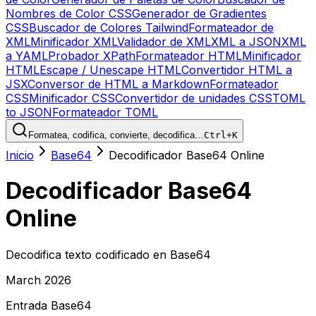
Nombres de Color CSS
Generador de Gradientes
CSS
Buscador de Colores Tailwind
Formateador de
XML
Minificador XML
Validador de XML
XML a JSON
XML
a YAML
Probador XPath
Formateador HTML
Minificador
HTML
Escape / Unescape HTML
Convertidor HTML a
JSX
Conversor de HTML a Markdown
Formateador
CSS
Minificador CSS
Convertidor de unidades CSS
TOML
to JSON
Formateador TOML
Formatea, codifica, convierte, decodifica…
Ctrl+K
Inicio
Base64
Decodificador Base64 Online
Decodificador Base64
Online
Decodifica texto codificado en Base64
March 2026
Entrada Base64