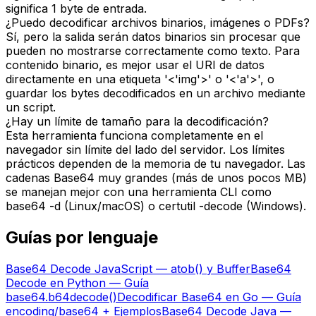
significa 1 byte de entrada.
¿Puedo decodificar archivos binarios, imágenes o PDFs?
Sí, pero la salida serán datos binarios sin procesar que
pueden no mostrarse correctamente como texto. Para
contenido binario, es mejor usar el URI de datos
directamente en una etiqueta '<'img'>' o '<'a'>', o
guardar los bytes decodificados en un archivo mediante
un script.
¿Hay un límite de tamaño para la decodificación?
Esta herramienta funciona completamente en el
navegador sin límite del lado del servidor. Los límites
prácticos dependen de la memoria de tu navegador. Las
cadenas Base64 muy grandes (más de unos pocos MB)
se manejan mejor con una herramienta CLI como
base64 -d (Linux/macOS) o certutil -decode (Windows).
Guías por lenguaje
Base64 Decode JavaScript — atob() y Buffer
Base64
Decode en Python — Guía
base64.b64decode()
Decodificar Base64 en Go — Guía
encoding/base64 + Ejemplos
Base64 Decode Java —