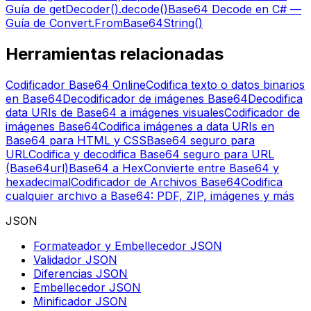
Guía de getDecoder().decode()
Base64 Decode en C# —
Guía de Convert.FromBase64String()
Herramientas relacionadas
Codificador Base64 Online
Codifica texto o datos binarios
en Base64
Decodificador de imágenes Base64
Decodifica
data URIs de Base64 a imágenes visuales
Codificador de
imágenes Base64
Codifica imágenes a data URIs en
Base64 para HTML y CSS
Base64 seguro para
URL
Codifica y decodifica Base64 seguro para URL
(Base64url)
Base64 a Hex
Convierte entre Base64 y
hexadecimal
Codificador de Archivos Base64
Codifica
cualquier archivo a Base64: PDF, ZIP, imágenes y más
JSON
Formateador y Embellecedor JSON
Validador JSON
Diferencias JSON
Embellecedor JSON
Minificador JSON