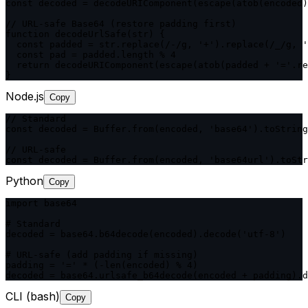
const decoded = decodeURIComponent(escape(atob(encoded)
// URL-safe Base64 (restore padding first)

function decodeUrlSafe(str) {

  const padded = str.replace(/-/g, '+').replace(/_/g, '
  const pad = padded.length % 4

  return decodeURIComponent(escape(atob(padded + '='.re
}
Node.js
Copy
// Standard

const decoded = Buffer.from(encoded, 'base64').toString
// URL-safe

const decoded = Buffer.from(encoded, 'base64url').toStr
Python
Copy
import base64

# Standard

decoded = base64.b64decode(encoded).decode('utf-8')

# URL-safe (add padding if missing)

padding = '=' * (-len(encoded) % 4)

decoded = base64.urlsafe_b64decode(encoded + padding).d
CLI (bash)
Copy