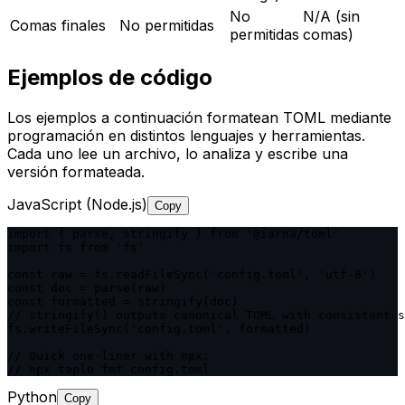
No
N/A (sin
Comas finales
No permitidas
permitidas
comas)
Ejemplos de código
Los ejemplos a continuación formatean TOML mediante
programación en distintos lenguajes y herramientas.
Cada uno lee un archivo, lo analiza y escribe una
versión formateada.
JavaScript (Node.js)
Copy
import { parse, stringify } from '@iarna/toml'

import fs from 'fs'

const raw = fs.readFileSync('config.toml', 'utf-8')

const doc = parse(raw)

const formatted = stringify(doc)

// stringify() outputs canonical TOML with consistent s
fs.writeFileSync('config.toml', formatted)

// Quick one-liner with npx:

// npx taplo fmt config.toml
Python
Copy