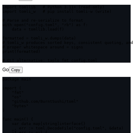
import tomllib   # Python 3.11+ (read-only)

import tomli_w   # pip install tomli-w (write)

# Parse and re-serialize to format

with open("config.toml", "rb") as f:

    data = tomllib.load(f)

formatted = tomli_w.dumps(data)

# tomli_w produces sorted keys, consistent quoting, and

# proper whitespace around = signs

print(formatted)

# CLI alternative: taplo fmt config.toml
Go
Copy
package main

import (

    "fmt"

    "os"

    "github.com/BurntSushi/toml"

    "bytes"

)

func main() {

    var data map[string]interface{}

    _, err := toml.DecodeFile("config.toml", &data)

    if err != nil {
