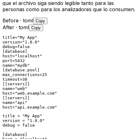
que el archivo siga siendo legible tanto para las
personas como para los analizadores que lo consumen.
Before
· toml
Copy
After
· toml
Copy
title="My App"

version="1.0.0"

debug=false

[database]

host="localhost"

port=5432

name="mydb"

[database.pool]

max_connections=25

timeout=30

[[servers]]

name="web"

host="web.example.com"

[[servers]]

name="api"

host="api.example.com"
title = "My App"

version = "1.0.0"

debug = false

[database]
