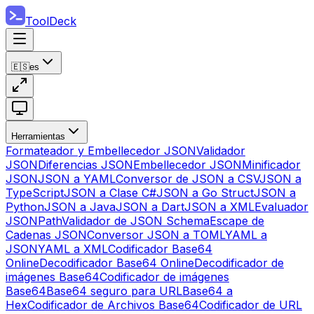
ToolDeck
🇪🇸
es
Herramientas
Formateador y Embellecedor JSON
Validador
JSON
Diferencias JSON
Embellecedor JSON
Minificador
JSON
JSON a YAML
Conversor de JSON a CSV
JSON a
TypeScript
JSON a Clase C#
JSON a Go Struct
JSON a
Python
JSON a Java
JSON a Dart
JSON a XML
Evaluador
JSONPath
Validador de JSON Schema
Escape de
Cadenas JSON
Conversor JSON a TOML
YAML a
JSON
YAML a XML
Codificador Base64
Online
Decodificador Base64 Online
Decodificador de
imágenes Base64
Codificador de imágenes
Base64
Base64 seguro para URL
Base64 a
Hex
Codificador de Archivos Base64
Codificador de URL