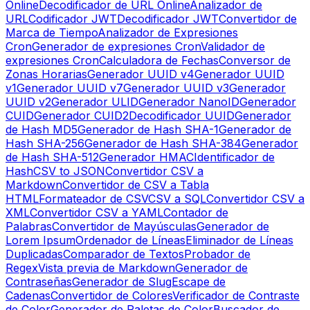
Online
Decodificador de URL Online
Analizador de
URL
Codificador JWT
Decodificador JWT
Convertidor de
Marca de Tiempo
Analizador de Expresiones
Cron
Generador de expresiones Cron
Validador de
expresiones Cron
Calculadora de Fechas
Conversor de
Zonas Horarias
Generador UUID v4
Generador UUID
v1
Generador UUID v7
Generador UUID v3
Generador
UUID v2
Generador ULID
Generador NanoID
Generador
CUID
Generador CUID2
Decodificador UUID
Generador
de Hash MD5
Generador de Hash SHA-1
Generador de
Hash SHA-256
Generador de Hash SHA-384
Generador
de Hash SHA-512
Generador HMAC
Identificador de
Hash
CSV to JSON
Convertidor CSV a
Markdown
Convertidor de CSV a Tabla
HTML
Formateador de CSV
CSV a SQL
Convertidor CSV a
XML
Convertidor CSV a YAML
Contador de
Palabras
Convertidor de Mayúsculas
Generador de
Lorem Ipsum
Ordenador de Líneas
Eliminador de Líneas
Duplicadas
Comparador de Textos
Probador de
Regex
Vista previa de Markdown
Generador de
Contraseñas
Generador de Slug
Escape de
Cadenas
Convertidor de Colores
Verificador de Contraste
de Color
Generador de Paletas de Color
Buscador de