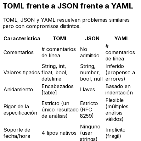
TOML frente a JSON frente a YAML
TOML, JSON y YAML resuelven problemas similares
pero con compromisos distintos.
Característica
TOML
JSON
YAML
#
# comentarios
No
Comentarios
comentarios
de línea
admitido
de línea
String, int,
String,
Inferido
Valores tipados
float, bool,
number,
(propenso a
datetime
bool, null
errores)
Encabezados
Basado en
Anidamiento
Llaves
[table]
indentación
Flexible
Estricto (un
Estricto
Rigor de la
(múltiples
único resultado
(RFC
especificación
análisis
de análisis)
8259)
válidos)
Ninguno
Soporte de
Implícito
4 tipos nativos
(usar
fecha/hora
(frágil)
strings)