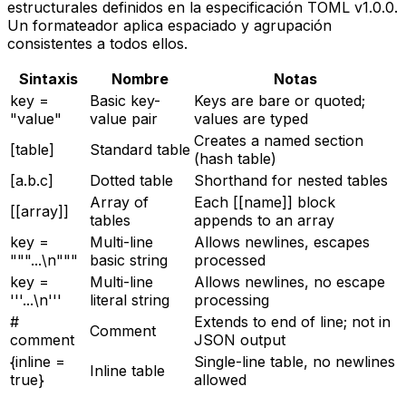
estructurales definidos en la especificación TOML v1.0.0.
Un formateador aplica espaciado y agrupación
consistentes a todos ellos.
Sintaxis
Nombre
Notas
key =
Basic key-
Keys are bare or quoted;
"value"
value pair
values are typed
Creates a named section
[table]
Standard table
(hash table)
[a.b.c]
Dotted table
Shorthand for nested tables
Array of
Each [[name]] block
[[array]]
tables
appends to an array
key =
Multi-line
Allows newlines, escapes
"""...\n"""
basic string
processed
key =
Multi-line
Allows newlines, no escape
'''...\n'''
literal string
processing
#
Extends to end of line; not in
Comment
comment
JSON output
{inline =
Single-line table, no newlines
Inline table
true}
allowed