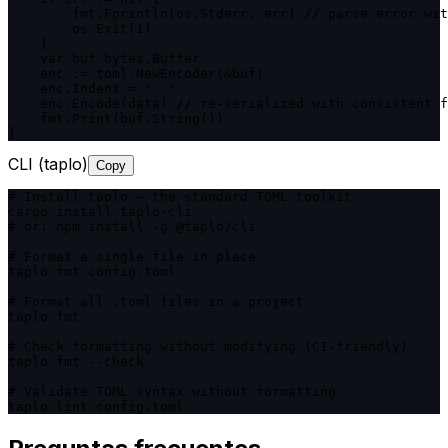
        fmt.Fprintln(os.Stderr, err) // parse error wit
        os.Exit(1)

    }

    var buf bytes.Buffer

    enc := toml.NewEncoder(&buf)

    enc.Indent = "  "

    enc.Encode(data) // re-serialized with consistent f
    fmt.Print(buf.String())

}
CLI (taplo)
Copy
# Install taplo — the standard TOML toolkit

cargo install taplo-cli

# or: npm install -g @taplo/cli

# Format a single file in place

taplo fmt config.toml

# Format all .toml files in a project

taplo fmt

# Check formatting without modifying (CI-friendly)

taplo fmt --check

# Validate TOML syntax without formatting

taplo lint config.toml