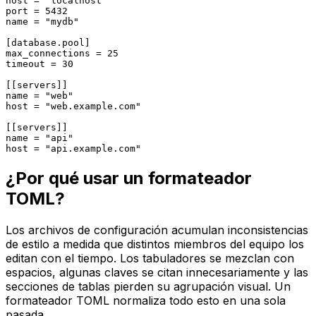
host = "localhost"

port = 5432

name = "mydb"

[database.pool]

max_connections = 25

timeout = 30

[[servers]]

name = "web"

host = "web.example.com"

[[servers]]

name = "api"

host = "api.example.com"
¿Por qué usar un formateador
TOML?
Los archivos de configuración acumulan inconsistencias
de estilo a medida que distintos miembros del equipo los
editan con el tiempo. Los tabuladores se mezclan con
espacios, algunas claves se citan innecesariamente y las
secciones de tablas pierden su agrupación visual. Un
formateador TOML normaliza todo esto en una sola
pasada.