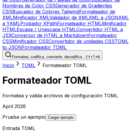
Nombres de Color CSS
Generador de Gradientes
CSS
Buscador de Colores Tailwind
Formateador de
XML
Minificador XML
Validador de XML
XML a JSON
XML
a YAML
Probador XPath
Formateador HTML
Minificador
HTML
Escape / Unescape HTML
Convertidor HTML a
JSX
Conversor de HTML a Markdown
Formateador
CSS
Minificador CSS
Convertidor de unidades CSS
TOML
to JSON
Formateador TOML
Formatea, codifica, convierte, decodifica…
Ctrl+K
Inicio
TOML
Formateador TOML
Formateador TOML
Formatea y valida archivos de configuración TOML
April 2026
Prueba un ejemplo
Cargar ejemplo
Entrada TOML