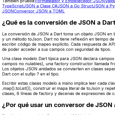
También prueba:
Formateador y Embellecedor JSON
Vali
TypeScript
JSON a Clase C#
JSON a Go Struct
JSON a Py
JSON
Conversor JSON a TOML
¿Qué es la conversión de JSON a Dar
La conversión de JSON a Dart toma un objeto JSON en br
y un método toJson. Dart no tiene reflexión en tiempo de 
escribir código de mapeo explícito. Cada respuesta de A
de poder acceder a sus campos con seguridad de tipos.
Una clase modelo Dart típica para JSON declara campos f
campos no nulables), una factory constructor llamada f
Los objetos JSON anidados se convierten en clases separa
Dart con el sufijo ? en el tipo.
Escribir estas clases modelo a mano implica leer cada cl
.map().toList()), construir el mapa literal de toJson y re
clases, 6 líneas de factory y decenas de expresiones de 
¿Por qué usar un conversor de JSON 