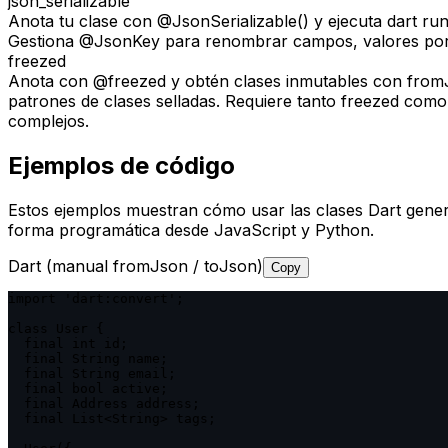
json_serializable
Anota tu clase con @JsonSerializable() y ejecuta dart ru
Gestiona @JsonKey para renombrar campos, valores por d
freezed
Anota con @freezed y obtén clases inmutables con fromJ
patrones de clases selladas. Requiere tanto freezed como
complejos.
Ejemplos de código
Estos ejemplos muestran cómo usar las clases Dart gener
forma programática desde JavaScript y Python.
Dart (manual fromJson / toJson)
Copy
import 'dart:convert';

class User {

  final int id;

  final String name;

  final String email;

  final bool active;

  final Address address;

  final List<String> tags;
