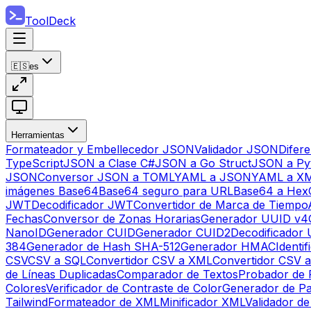
ToolDeck
🇪🇸
es
Herramientas
Formateador y Embellecedor JSON
Validador JSON
Difer
TypeScript
JSON a Clase C#
JSON a Go Struct
JSON a Py
JSON
Conversor JSON a TOML
YAML a JSON
YAML a X
imágenes Base64
Base64 seguro para URL
Base64 a Hex
JWT
Decodificador JWT
Convertidor de Marca de Tiempo
Fechas
Conversor de Zonas Horarias
Generador UUID v4
NanoID
Generador CUID
Generador CUID2
Decodificador
384
Generador de Hash SHA-512
Generador HMAC
Identi
CSV
CSV a SQL
Convertidor CSV a XML
Convertidor CSV 
de Líneas Duplicadas
Comparador de Textos
Probador de 
Colores
Verificador de Contraste de Color
Generador de Pa
Tailwind
Formateador de XML
Minificador XML
Validador d