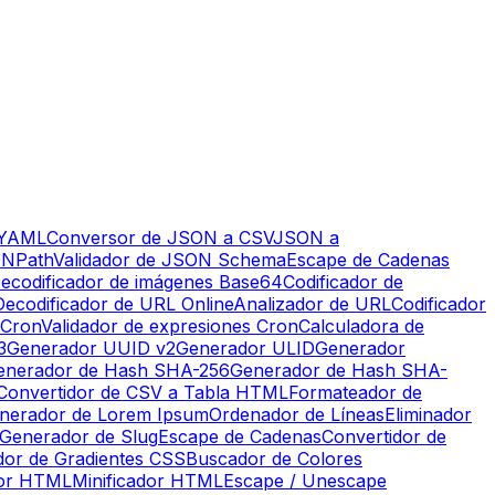
 YAML
Conversor de JSON a CSV
JSON a
ONPath
Validador de JSON Schema
Escape de Cadenas
ecodificador de imágenes Base64
Codificador de
Decodificador de URL Online
Analizador de URL
Codificador
 Cron
Validador de expresiones Cron
Calculadora de
3
Generador UUID v2
Generador ULID
Generador
enerador de Hash SHA-256
Generador de Hash SHA-
Convertidor de CSV a Tabla HTML
Formateador de
nerador de Lorem Ipsum
Ordenador de Líneas
Eliminador
Generador de Slug
Escape de Cadenas
Convertidor de
or de Gradientes CSS
Buscador de Colores
or HTML
Minificador HTML
Escape / Unescape