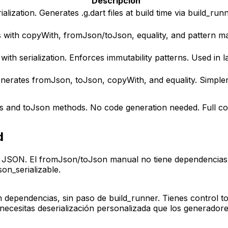
Descripción
ization. Generates .g.dart files at build time via build_ru
 with copyWith, fromJson/toJson, equality, and pattern mat
th serialization. Enforces immutability patterns. Used in l
erates fromJson, toJson, copyWith, and equality. Simpler 
s and toJson methods. No code generation needed. Full con
d
 JSON. El fromJson/toJson manual no tiene dependencias. 
on_serializable.
ependencias, sin paso de build_runner. Tienes control tota
esitas deserialización personalizada que los generadore