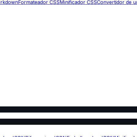
arkdown
Formateador CSS
Minificador CSS
Convertidor de 