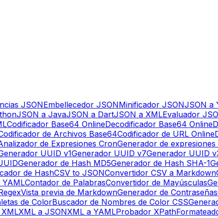
encias JSON
Embellecedor JSON
Minificador JSON
JSON a
thon
JSON a Java
JSON a Dart
JSON a XML
Evaluador JS
ML
Codificador Base64 Online
Decodificador Base64 Online
D
Codificador de Archivos Base64
Codificador de URL Online
Analizador de Expresiones Cron
Generador de expresiones
Generador UUID v1
Generador UUID v7
Generador UUID v
 UUID
Generador de Hash MD5
Generador de Hash SHA-1
G
ficador de Hash
CSV to JSON
Convertidor CSV a Markdown
a YAML
Contador de Palabras
Convertidor de Mayúsculas
Ge
Regex
Vista previa de Markdown
Generador de Contraseñas
letas de Color
Buscador de Nombres de Color CSS
Generad
e XML
XML a JSON
XML a YAML
Probador XPath
Formatead