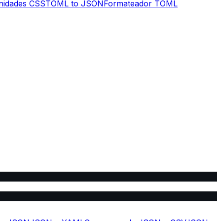
unidades CSS
TOML to JSON
Formateador TOML