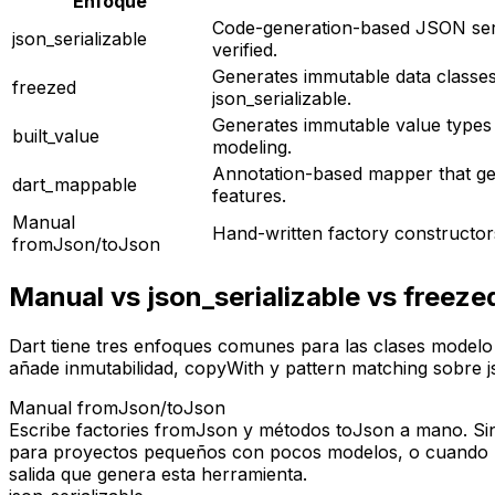
Enfoque
Code-generation-based JSON serial
json_serializable
verified.
Generates immutable data classes
freezed
json_serializable.
Generates immutable value types wi
built_value
modeling.
Annotation-based mapper that gen
dart_mappable
features.
Manual
Hand-written factory constructor
fromJson/toJson
Manual vs json_serializable vs freeze
Dart tiene tres enfoques comunes para las clases modelo
añade inmutabilidad, copyWith y pattern matching sobre js
Manual fromJson/toJson
Escribe factories fromJson y métodos toJson a mano. Sin d
para proyectos pequeños con pocos modelos, o cuando nec
salida que genera esta herramienta.