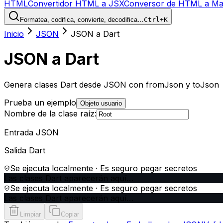
HTML
Convertidor HTML a JSX
Conversor de HTML a M
Formatea, codifica, convierte, decodifica…
Ctrl+K
Inicio
JSON
JSON a Dart
JSON a Dart
Genera clases Dart desde JSON con fromJson y toJson
Prueba un ejemplo
Objeto usuario
Nombre de la clase raíz:
Entrada JSON
Salida Dart
Se ejecuta localmente · Es seguro pegar secretos
Las clases Dart aparecerán aquí…
Se ejecuta localmente · Es seguro pegar secretos
Las clases Dart aparecerán aquí…
Limpiar
Copiar