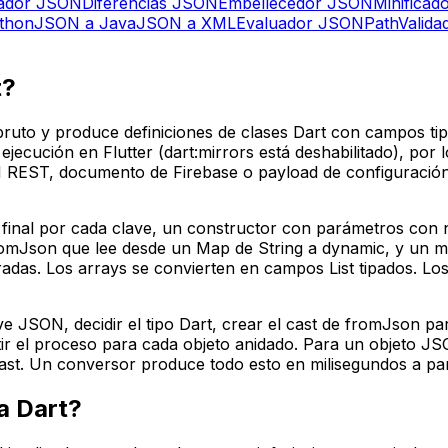
dador JSON
Diferencias JSON
Embellecedor JSON
Minifica
thon
JSON a Java
JSON a XML
Evaluador JSONPath
Valid
t?
uto y produce definiciones de clases Dart con campos ti
ejecución en Flutter (dart:mirrors está deshabilitado), por
PI REST, documento de Firebase o payload de configuració
inal por cada clave, un constructor con parámetros con n
romJson que lee desde un Map de String a dynamic, y un 
das. Los arrays se convierten en campos List tipados. Los 
ave JSON, decidir el tipo Dart, crear el cast de fromJson p
petir el proceso para cada objeto anidado. Para un objeto J
cast. Un conversor produce todo esto en milisegundos a par
a Dart?