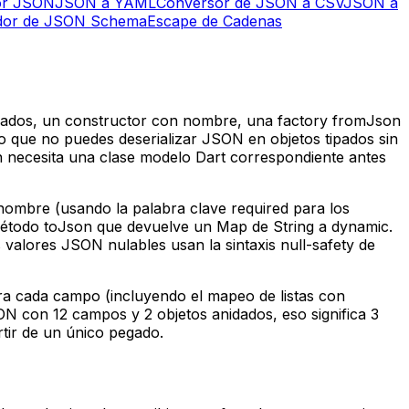
dor JSON
JSON a YAML
Conversor de JSON a CSV
JSON a
ador de JSON Schema
Escape de Cadenas
pados, un constructor con nombre, una factory fromJson
 lo que no puedes deserializar JSON en objetos tipados sin
n necesita una clase modelo Dart correspondiente antes
ombre (usando la palabra clave required para los
método toJson que devuelve un Map de String a dynamic.
valores JSON nulables usan la sintaxis null-safety de
ara cada campo (incluyendo el mapeo de listas con
SON con 12 campos y 2 objetos anidados, eso significa 3
tir de un único pegado.