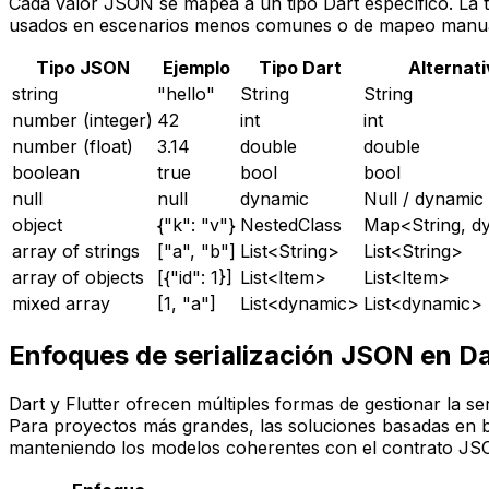
Cada valor JSON se mapea a un tipo Dart específico. La 
usados en escenarios menos comunes o de mapeo manua
Tipo JSON
Ejemplo
Tipo Dart
Alternat
string
"hello"
String
String
number (integer)
42
int
int
number (float)
3.14
double
double
boolean
true
bool
bool
null
null
dynamic
Null / dynamic
object
{"k": "v"}
NestedClass
Map<String, d
array of strings
["a", "b"]
List<String>
List<String>
array of objects
[{"id": 1}]
List<Item>
List<Item>
mixed array
[1, "a"]
List<dynamic>
List<dynamic>
Enfoques de serialización JSON en Da
Dart y Flutter ofrecen múltiples formas de gestionar la 
Para proyectos más grandes, las soluciones basadas en bu
manteniendo los modelos coherentes con el contrato JS