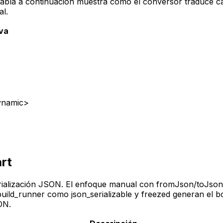
tabla a continuación muestra cómo el conversor traduce ca
l.
iva
ynamic>
rt
serialización JSON. El enfoque manual con fromJson/toJson 
ild_runner como json_serializable y freezed generan el bo
ON.