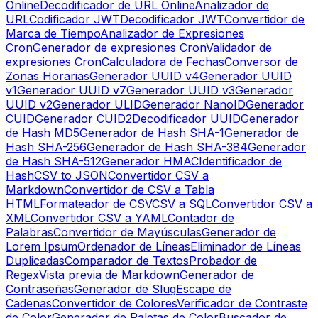
Online
Decodificador de URL Online
Analizador de
URL
Codificador JWT
Decodificador JWT
Convertidor de
Marca de Tiempo
Analizador de Expresiones
Cron
Generador de expresiones Cron
Validador de
expresiones Cron
Calculadora de Fechas
Conversor de
Zonas Horarias
Generador UUID v4
Generador UUID
v1
Generador UUID v7
Generador UUID v3
Generador
UUID v2
Generador ULID
Generador NanoID
Generador
CUID
Generador CUID2
Decodificador UUID
Generador
de Hash MD5
Generador de Hash SHA-1
Generador de
Hash SHA-256
Generador de Hash SHA-384
Generador
de Hash SHA-512
Generador HMAC
Identificador de
Hash
CSV to JSON
Convertidor CSV a
Markdown
Convertidor de CSV a Tabla
HTML
Formateador de CSV
CSV a SQL
Convertidor CSV a
XML
Convertidor CSV a YAML
Contador de
Palabras
Convertidor de Mayúsculas
Generador de
Lorem Ipsum
Ordenador de Líneas
Eliminador de Líneas
Duplicadas
Comparador de Textos
Probador de
Regex
Vista previa de Markdown
Generador de
Contraseñas
Generador de Slug
Escape de
Cadenas
Convertidor de Colores
Verificador de Contraste
de Color
Generador de Paletas de Color
Buscador de