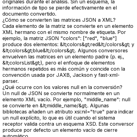
originales durante el análisis. Sin un esquema, la
información de tipo se pierde efectivamente en el
documento convertido.
¿Cómo se convierten las matrices JSON a XML?
Cada elemento de la matriz se convierte en un elemento
XML hermano con el mismo nombre de etiqueta. Por
ejemplo, la matriz JSON "colors": ["red", "blue"]
produce dos elementos: &lt;colors&gt;red&lt;/colors&gt; y
&lt;colors&gt;blue&lt;/colors&gt;. Algunos conversores
envuelven las matrices en un elemento padre (p. ej.,
&lt;colorsList&gt;), pero el enfoque de elementos
hermanos repetidos es más común y coincide con la
convención usada por JAXB, Jackson y fast-xml-
parser.
¿Qué ocurre con los valores null en la conversión?
Un null de JSON se convierte normalmente en un
elemento XML vacío. Por ejemplo, "middle_name": null
se convierte en &lt;middle_name/&gt;. Algunas
bibliotecas añaden un atributo xsi:nil="true" para indicar
un null explícito, lo que es útil cuando el sistema
receptor valida contra un esquema XSD. Este conversor
produce por defecto un elemento vacío de cierre
automático.