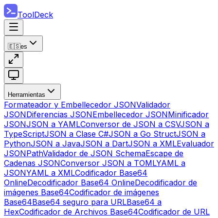
ToolDeck
🇪🇸
es
Herramientas
Formateador y Embellecedor JSON
Validador
JSON
Diferencias JSON
Embellecedor JSON
Minificador
JSON
JSON a YAML
Conversor de JSON a CSV
JSON a
TypeScript
JSON a Clase C#
JSON a Go Struct
JSON a
Python
JSON a Java
JSON a Dart
JSON a XML
Evaluador
JSONPath
Validador de JSON Schema
Escape de
Cadenas JSON
Conversor JSON a TOML
YAML a
JSON
YAML a XML
Codificador Base64
Online
Decodificador Base64 Online
Decodificador de
imágenes Base64
Codificador de imágenes
Base64
Base64 seguro para URL
Base64 a
Hex
Codificador de Archivos Base64
Codificador de URL