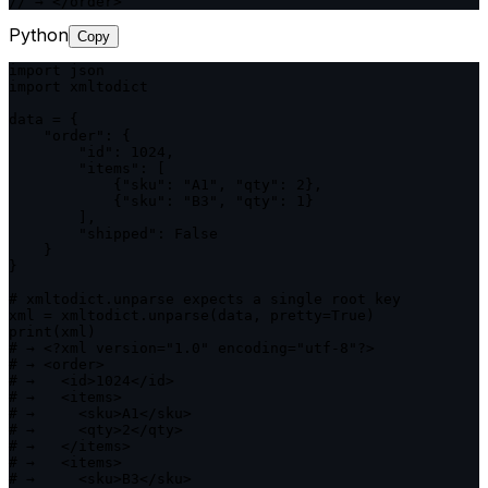
// → </order>
Python
Copy
import json

import xmltodict

data = {

    "order": {

        "id": 1024,

        "items": [

            {"sku": "A1", "qty": 2},

            {"sku": "B3", "qty": 1}

        ],

        "shipped": False

    }

}

# xmltodict.unparse expects a single root key

xml = xmltodict.unparse(data, pretty=True)

print(xml)

# → <?xml version="1.0" encoding="utf-8"?>

# → <order>

# →   <id>1024</id>

# →   <items>

# →     <sku>A1</sku>

# →     <qty>2</qty>

# →   </items>

# →   <items>

# →     <sku>B3</sku>
