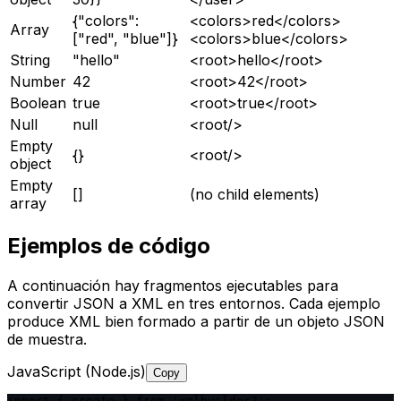
{"colors":
<colors>red</colors>
Array
["red", "blue"]}
<colors>blue</colors>
String
"hello"
<root>hello</root>
Number
42
<root>42</root>
Boolean
true
<root>true</root>
Null
null
<root/>
Empty
{}
<root/>
object
Empty
[]
(no child elements)
array
Ejemplos de código
A continuación hay fragmentos ejecutables para
convertir JSON a XML en tres entornos. Cada ejemplo
produce XML bien formado a partir de un objeto JSON
de muestra.
JavaScript (Node.js)
Copy
import { create } from 'xmlbuilder2';
