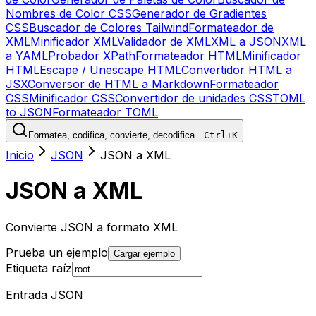
Nombres de Color CSS
Generador de Gradientes
CSS
Buscador de Colores Tailwind
Formateador de
XML
Minificador XML
Validador de XML
XML a JSON
XML
a YAML
Probador XPath
Formateador HTML
Minificador
HTML
Escape / Unescape HTML
Convertidor HTML a
JSX
Conversor de HTML a Markdown
Formateador
CSS
Minificador CSS
Convertidor de unidades CSS
TOML
to JSON
Formateador TOML
Formatea, codifica, convierte, decodifica…
Ctrl+K
Inicio
JSON
JSON a XML
JSON a XML
Convierte JSON a formato XML
Prueba un ejemplo
Cargar ejemplo
Etiqueta raíz
Entrada JSON