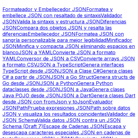
Formateador y Embellecedor JSON
Formatea y
embellece JSON con resaltado de sintaxis
Validador
JSON
Valida la sintaxis y estructura JSON
Diferencias
JSON
Compara dos objetos JSON y resalta las
diferencias
Embellecedor JSON
Formatea JSON con
sangría personalizable para mejor legibilidad
Minificador
JSON
Minifica y compacta JSON eliminando espacios en
blanco
JSON a YAML
Convierte JSON a formato
YAML
Conversor de JSON a CSV
Convierte arrays JSON
a formato CSV
JSON a TypeScript
Genera interfaces
TypeScript desde JSON
JSON a Clase C#
Genera clases
C# a partir de JSON
JSON a Go Struct
Genera structs de
Go desde JSON
JSON a Python
Genera Python
dataclasses desde JSON
JSON a Java
Genera clases
Java POJO desde JSON
JSON a Dart
Genera clases Dart
desde JSON con fromJson y toJson
Evaluador
JSONPath
Prueba expresiones JSONPath sobre datos
JSON y visualiza los resultados coincidentes
Validador de
JSON Schema
Valida datos JSON contra un JSON
Schema (Draft 7)
Escape de Cadenas JSON
Escapa y
desescapa caracteres especiales JSON en cadenas de