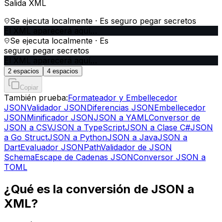
Salida XML
Se ejecuta localmente · Es seguro pegar secretos
El XML aparecerá aquí…
Se ejecuta localmente · Es
seguro pegar secretos
El XML aparecerá aquí…
2 espacios
4 espacios
Copiar
También prueba:
Formateador y Embellecedor
JSON
Validador JSON
Diferencias JSON
Embellecedor
JSON
Minificador JSON
JSON a YAML
Conversor de
JSON a CSV
JSON a TypeScript
JSON a Clase C#
JSON
a Go Struct
JSON a Python
JSON a Java
JSON a
Dart
Evaluador JSONPath
Validador de JSON
Schema
Escape de Cadenas JSON
Conversor JSON a
TOML
¿Qué es la conversión de JSON a
XML?