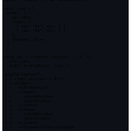
const json = {

  order: {

    id: 1024,

    items: [

      { sku: "A1", qty: 2 },

      { sku: "B3", qty: 1 }

    ],

    shipped: false

  }

};

const xml = create({ version: '1.0' })

  .ele(json)

  .end({ prettyPrint: true });

console.log(xml);

// → <?xml version="1.0"?>

// → <order>

// →   <id>1024</id>

// →   <items>

// →     <sku>A1</sku>

// →     <qty>2</qty>

// →   </items>

// →   <items>

// →     <sku>B3</sku>

// →     <qty>1</qty>

// →   </items>

// →   <shipped>false</shipped>
