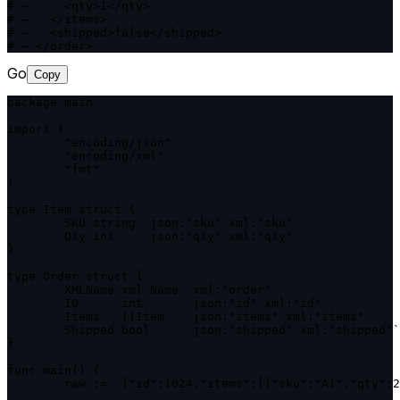
# →     <qty>1</qty>

# →   </items>

# →   <shipped>false</shipped>

# → </order>
Go
Copy
package main

import (

	"encoding/json"

	"encoding/xml"

	"fmt"

)

type Item struct {

	SKU string `json:"sku" xml:"sku"`

	Qty int    `json:"qty" xml:"qty"`

}

type Order struct {

	XMLName xml.Name `xml:"order"`

	ID      int      `json:"id" xml:"id"`

	Items   []Item   `json:"items" xml:"items"`

	Shipped bool     `json:"shipped" xml:"shipped"`

}

func main() {

	raw := `{"id":1024,"items":[{"sku":"A1","qty":2},{"sku":"B3","qty":1}],"shipped":false}`
