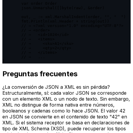
	var order Order

	json.Unmarshal([]byte(raw), &order)

	out, _ := xml.MarshalIndent(order, "", "  ")

	fmt.Println(xml.Header + string(out))

	// → <?xml version="1.0" encoding="UTF-8"?>

	// → <order>

	// →   <id>1024</id>

	// →   <items>

	// →     <sku>A1</sku>

	// →     <qty>2</qty>

	// →   </items>

	// →   ...

}
Preguntas frecuentes
¿La conversión de JSON a XML es sin pérdida?
Estructuralmente, sí: cada valor JSON se corresponde
con un elemento XML o un nodo de texto. Sin embargo,
XML no distingue de forma nativa entre números,
booleanos y cadenas como lo hace JSON. El valor 42
en JSON se convierte en el contenido de texto "42" en
XML. Si el sistema receptor se basa en declaraciones de
tipo de XML Schema (XSD), puede recuperar los tipos