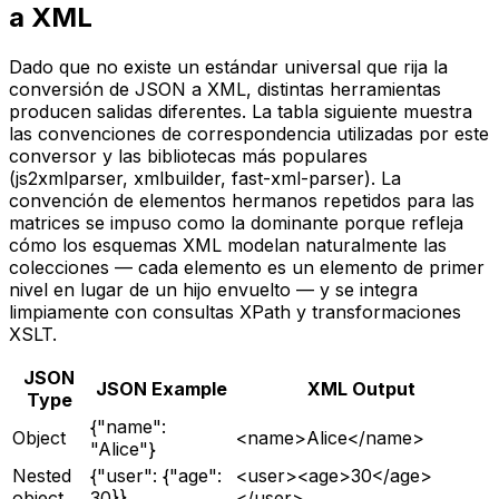
a XML
Dado que no existe un estándar universal que rija la
conversión de JSON a XML, distintas herramientas
producen salidas diferentes. La tabla siguiente muestra
las convenciones de correspondencia utilizadas por este
conversor y las bibliotecas más populares
(js2xmlparser, xmlbuilder, fast-xml-parser). La
convención de elementos hermanos repetidos para las
matrices se impuso como la dominante porque refleja
cómo los esquemas XML modelan naturalmente las
colecciones — cada elemento es un elemento de primer
nivel en lugar de un hijo envuelto — y se integra
limpiamente con consultas XPath y transformaciones
XSLT.
JSON
JSON Example
XML Output
Type
{"name":
Object
<name>Alice</name>
"Alice"}
Nested
{"user": {"age":
<user><age>30</age>
object
30}}
</user>