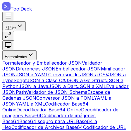
ToolDeck
🇪🇸
es
Herramientas
Formateador y Embellecedor JSON
Validador
JSON
Diferencias JSON
Embellecedor JSON
Minificador
JSON
JSON a YAML
Conversor de JSON a CSV
JSON a
TypeScript
JSON a Clase C#
JSON a Go Struct
JSON a
Python
JSON a Java
JSON a Dart
JSON a XML
Evaluador
JSONPath
Validador de JSON Schema
Escape de
Cadenas JSON
Conversor JSON a TOML
YAML a
JSON
YAML a XML
Codificador Base64
Online
Decodificador Base64 Online
Decodificador de
imágenes Base64
Codificador de imágenes
Base64
Base64 seguro para URL
Base64 a
Hex
Codificador de Archivos Base64
Codificador de URL