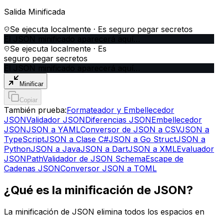
Salida Minificada
Se ejecuta localmente · Es seguro pegar secretos
El JSON minificado aparecerá aquí…
Se ejecuta localmente · Es
seguro pegar secretos
El JSON minificado aparecerá aquí…
Minificar
Copiar
También prueba:
Formateador y Embellecedor
JSON
Validador JSON
Diferencias JSON
Embellecedor
JSON
JSON a YAML
Conversor de JSON a CSV
JSON a
TypeScript
JSON a Clase C#
JSON a Go Struct
JSON a
Python
JSON a Java
JSON a Dart
JSON a XML
Evaluador
JSONPath
Validador de JSON Schema
Escape de
Cadenas JSON
Conversor JSON a TOML
¿Qué es la minificación de JSON?
La minificación de JSON elimina todos los espacios en