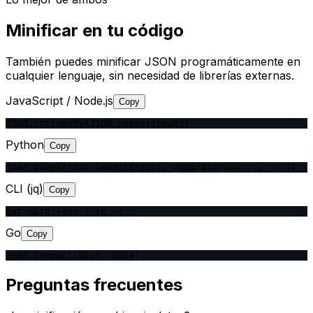
Minificar en tu código
También puedes minificar JSON programáticamente en
cualquier lenguaje, sin necesidad de librerías externas.
JavaScript / Node.js
Copy
JSON.stringify(JSON.parse(input))
Python
Copy
json.dumps(json.loads(input), separators=(',', ':'))
CLI (jq)
Copy
cat data.json | jq -c .
Go
Copy
json.Compact(&buf, data)
Preguntas frecuentes