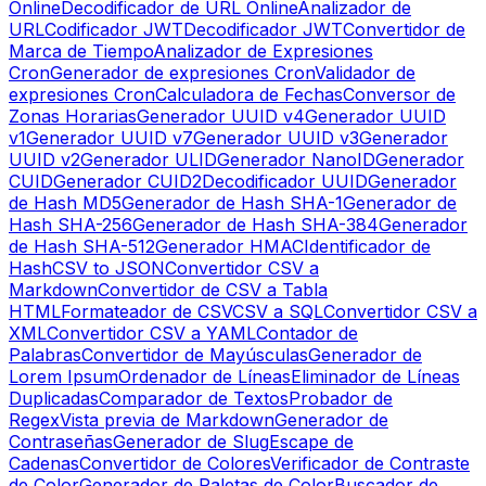
Online
Decodificador de URL Online
Analizador de
URL
Codificador JWT
Decodificador JWT
Convertidor de
Marca de Tiempo
Analizador de Expresiones
Cron
Generador de expresiones Cron
Validador de
expresiones Cron
Calculadora de Fechas
Conversor de
Zonas Horarias
Generador UUID v4
Generador UUID
v1
Generador UUID v7
Generador UUID v3
Generador
UUID v2
Generador ULID
Generador NanoID
Generador
CUID
Generador CUID2
Decodificador UUID
Generador
de Hash MD5
Generador de Hash SHA-1
Generador de
Hash SHA-256
Generador de Hash SHA-384
Generador
de Hash SHA-512
Generador HMAC
Identificador de
Hash
CSV to JSON
Convertidor CSV a
Markdown
Convertidor de CSV a Tabla
HTML
Formateador de CSV
CSV a SQL
Convertidor CSV a
XML
Convertidor CSV a YAML
Contador de
Palabras
Convertidor de Mayúsculas
Generador de
Lorem Ipsum
Ordenador de Líneas
Eliminador de Líneas
Duplicadas
Comparador de Textos
Probador de
Regex
Vista previa de Markdown
Generador de
Contraseñas
Generador de Slug
Escape de
Cadenas
Convertidor de Colores
Verificador de Contraste
de Color
Generador de Paletas de Color
Buscador de