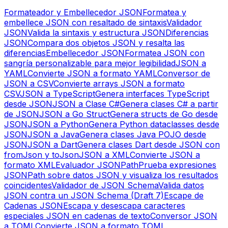
Formateador y Embellecedor JSON
Formatea y
embellece JSON con resaltado de sintaxis
Validador
JSON
Valida la sintaxis y estructura JSON
Diferencias
JSON
Compara dos objetos JSON y resalta las
diferencias
Embellecedor JSON
Formatea JSON con
sangría personalizable para mejor legibilidad
JSON a
YAML
Convierte JSON a formato YAML
Conversor de
JSON a CSV
Convierte arrays JSON a formato
CSV
JSON a TypeScript
Genera interfaces TypeScript
desde JSON
JSON a Clase C#
Genera clases C# a partir
de JSON
JSON a Go Struct
Genera structs de Go desde
JSON
JSON a Python
Genera Python dataclasses desde
JSON
JSON a Java
Genera clases Java POJO desde
JSON
JSON a Dart
Genera clases Dart desde JSON con
fromJson y toJson
JSON a XML
Convierte JSON a
formato XML
Evaluador JSONPath
Prueba expresiones
JSONPath sobre datos JSON y visualiza los resultados
coincidentes
Validador de JSON Schema
Valida datos
JSON contra un JSON Schema (Draft 7)
Escape de
Cadenas JSON
Escapa y desescapa caracteres
especiales JSON en cadenas de texto
Conversor JSON
a TOML
Convierte JSON a formato TOML