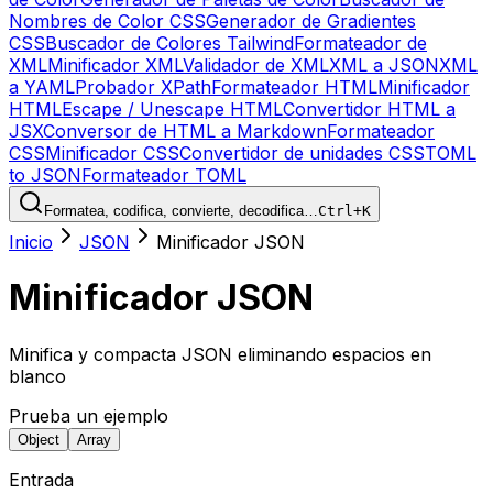
Nombres de Color CSS
Generador de Gradientes
CSS
Buscador de Colores Tailwind
Formateador de
XML
Minificador XML
Validador de XML
XML a JSON
XML
a YAML
Probador XPath
Formateador HTML
Minificador
HTML
Escape / Unescape HTML
Convertidor HTML a
JSX
Conversor de HTML a Markdown
Formateador
CSS
Minificador CSS
Convertidor de unidades CSS
TOML
to JSON
Formateador TOML
Formatea, codifica, convierte, decodifica…
Ctrl+K
Inicio
JSON
Minificador JSON
Minificador JSON
Minifica y compacta JSON eliminando espacios en
blanco
Prueba un ejemplo
Object
Array
Entrada