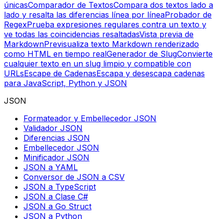
únicas
Comparador de Textos
Compara dos textos lado a
lado y resalta las diferencias línea por línea
Probador de
Regex
Prueba expresiones regulares contra un texto y
ve todas las coincidencias resaltadas
Vista previa de
Markdown
Previsualiza texto Markdown renderizado
como HTML en tiempo real
Generador de Slug
Convierte
cualquier texto en un slug limpio y compatible con
URLs
Escape de Cadenas
Escapa y desescapa cadenas
para JavaScript, Python y JSON
JSON
Formateador y Embellecedor JSON
Validador JSON
Diferencias JSON
Embellecedor JSON
Minificador JSON
JSON a YAML
Conversor de JSON a CSV
JSON a TypeScript
JSON a Clase C#
JSON a Go Struct
JSON a Python