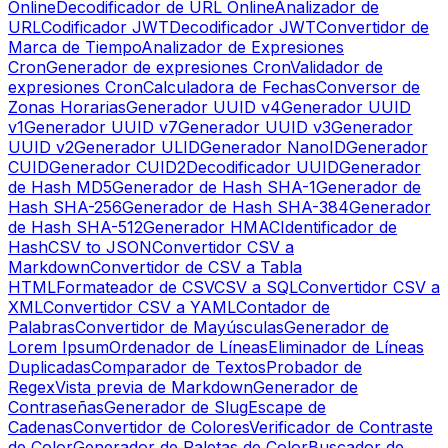
Online
Decodificador de URL Online
Analizador de
URL
Codificador JWT
Decodificador JWT
Convertidor de
Marca de Tiempo
Analizador de Expresiones
Cron
Generador de expresiones Cron
Validador de
expresiones Cron
Calculadora de Fechas
Conversor de
Zonas Horarias
Generador UUID v4
Generador UUID
v1
Generador UUID v7
Generador UUID v3
Generador
UUID v2
Generador ULID
Generador NanoID
Generador
CUID
Generador CUID2
Decodificador UUID
Generador
de Hash MD5
Generador de Hash SHA-1
Generador de
Hash SHA-256
Generador de Hash SHA-384
Generador
de Hash SHA-512
Generador HMAC
Identificador de
Hash
CSV to JSON
Convertidor CSV a
Markdown
Convertidor de CSV a Tabla
HTML
Formateador de CSV
CSV a SQL
Convertidor CSV a
XML
Convertidor CSV a YAML
Contador de
Palabras
Convertidor de Mayúsculas
Generador de
Lorem Ipsum
Ordenador de Líneas
Eliminador de Líneas
Duplicadas
Comparador de Textos
Probador de
Regex
Vista previa de Markdown
Generador de
Contraseñas
Generador de Slug
Escape de
Cadenas
Convertidor de Colores
Verificador de Contraste
de Color
Generador de Paletas de Color
Buscador de