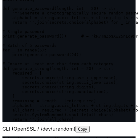
def generate_password(length: int = 20) -> str:

    """Generate a cryptographically secure random passw
    alphabet = string.ascii_letters + string.digits + s
    return ''.join(secrets.choice(alphabet) for _ in ra
# Single password

print(generate_password())      # → "kR7!mZp$Xw2&nLq9@Y
# Batch of 5 passwords

for _ in range(5):

    print(generate_password(24))

# Ensure at least one char from each category

def generate_strong(length: int = 20) -> str:

    required = [

        secrets.choice(string.ascii_uppercase),

        secrets.choice(string.ascii_lowercase),

        secrets.choice(string.digits),

        secrets.choice(string.punctuation),

    ]

    remaining = length - len(required)

    alphabet = string.ascii_letters + string.digits + s
    all_chars = required + [secrets.choice(alphabet) fo
    secrets.SystemRandom().shuffle(all_chars)

    return ''.join(all_chars)
CLI (OpenSSL / /dev/urandom)
Copy