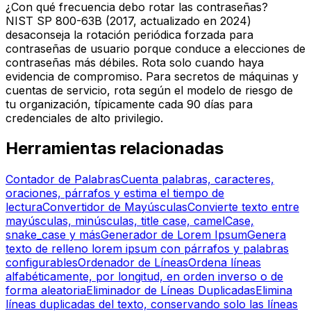
¿Con qué frecuencia debo rotar las contraseñas?
NIST SP 800-63B (2017, actualizado en 2024)
desaconseja la rotación periódica forzada para
contraseñas de usuario porque conduce a elecciones de
contraseñas más débiles. Rota solo cuando haya
evidencia de compromiso. Para secretos de máquinas y
cuentas de servicio, rota según el modelo de riesgo de
tu organización, típicamente cada 90 días para
credenciales de alto privilegio.
Herramientas relacionadas
Contador de Palabras
Cuenta palabras, caracteres,
oraciones, párrafos y estima el tiempo de
lectura
Convertidor de Mayúsculas
Convierte texto entre
mayúsculas, minúsculas, title case, camelCase,
snake_case y más
Generador de Lorem Ipsum
Genera
texto de relleno lorem ipsum con párrafos y palabras
configurables
Ordenador de Líneas
Ordena líneas
alfabéticamente, por longitud, en orden inverso o de
forma aleatoria
Eliminador de Líneas Duplicadas
Elimina
líneas duplicadas del texto, conservando solo las líneas