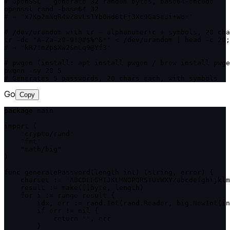
# OpenSSL — generate 32 random bytes, base64-encode

openssl rand -base64 32

# → "x7Kp2mNqR4wZ8vLs1Yb0Hd6tFj3Xc9Ga5eUi+Wo="

# /dev/urandom with tr — alphanumeric + symbols, 20 cha
tr -dc 'A-Za-z0-9!@#$%^&*' < /dev/urandom | head -c 20;
# → "kR7!mZp$Xw2&nLq9@Yf3"

# pwgen (install: apt install pwgen / brew install pwge
pwgen -sy 20 5

# Generates 5 passwords, 20 chars each, with symbols
Go
Copy
package main

import (

    "crypto/rand"

    "fmt"

    "math/big"

)

func generatePassword(length int) (string, error) {

    charset := "ABCDEFGHIJKLMNOPQRSTUVWXYZabcdefghijklm
    result := make([]byte, length)

    for i := range result {

        idx, err := rand.Int(rand.Reader, big.NewInt(in
        if err != nil {

            return "", err

        }
