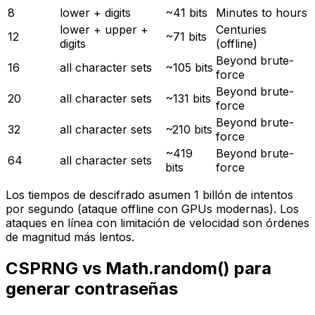
8
lower + digits
~41 bits
Minutes to hours
lower + upper +
Centuries
12
~71 bits
digits
(offline)
Beyond brute-
16
all character sets
~105 bits
force
Beyond brute-
20
all character sets
~131 bits
force
Beyond brute-
32
all character sets
~210 bits
force
~419
Beyond brute-
64
all character sets
bits
force
Los tiempos de descifrado asumen 1 billón de intentos
por segundo (ataque offline con GPUs modernas). Los
ataques en línea con limitación de velocidad son órdenes
de magnitud más lentos.
CSPRNG vs Math.random() para
generar contraseñas