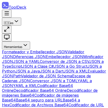
ToolDeck
🇪🇸
es
Herramientas
Formateador y Embellecedor JSON
Validador
JSON
Diferencias JSON
Embellecedor JSON
Minificador
JSON
JSON a YAML
Conversor de JSON a CSV
JSON a
TypeScript
JSON a Clase C#
JSON a Go Struct
JSON a
Python
JSON a Java
JSON a Dart
JSON a XML
Evaluador
JSONPath
Validador de JSON Schema
Escape de
Cadenas JSON
Conversor JSON a TOML
YAML a
JSON
YAML a XML
Codificador Base64
Online
Decodificador Base64 Online
Decodificador de
imágenes Base64
Codificador de imágenes
Base64
Base64 seguro para URL
Base64 a
Hex
Codificador de Archivos Base64
Codificador de URL