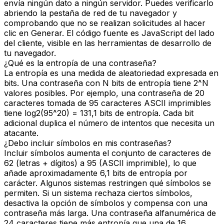
envía ningún dato a ningún servidor. Puedes verificarlo
abriendo la pestaña de red de tu navegador y
comprobando que no se realizan solicitudes al hacer
clic en Generar. El código fuente es JavaScript del lado
del cliente, visible en las herramientas de desarrollo de
tu navegador.
¿Qué es la entropía de una contraseña?
La entropía es una medida de aleatoriedad expresada en
bits. Una contraseña con N bits de entropía tiene 2^N
valores posibles. Por ejemplo, una contraseña de 20
caracteres tomada de 95 caracteres ASCII imprimibles
tiene log2(95^20) = 131,1 bits de entropía. Cada bit
adicional duplica el número de intentos que necesita un
atacante.
¿Debo incluir símbolos en mis contraseñas?
Incluir símbolos aumenta el conjunto de caracteres de
62 (letras + dígitos) a 95 (ASCII imprimible), lo que
añade aproximadamente 6,1 bits de entropía por
carácter. Algunos sistemas restringen qué símbolos se
permiten. Si un sistema rechaza ciertos símbolos,
desactiva la opción de símbolos y compensa con una
contraseña más larga. Una contraseña alfanumérica de
24 caracteres tiene más entropía que una de 16