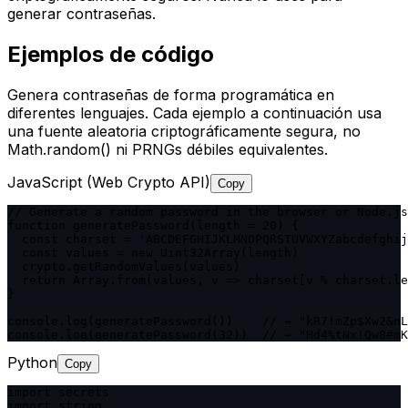
generar contraseñas.
Ejemplos de código
Genera contraseñas de forma programática en
diferentes lenguajes. Cada ejemplo a continuación usa
una fuente aleatoria criptográficamente segura, no
Math.random() ni PRNGs débiles equivalentes.
JavaScript (Web Crypto API)
Copy
// Generate a random password in the browser or Node.js
function generatePassword(length = 20) {

  const charset = 'ABCDEFGHIJKLMNOPQRSTUVWXYZabcdefghij
  const values = new Uint32Array(length)

  crypto.getRandomValues(values)

  return Array.from(values, v => charset[v % charset.le
}

console.log(generatePassword())    // → "kR7!mZp$Xw2&nL
console.log(generatePassword(32))  // → "Hd4%tNx!Qw8#mK
Python
Copy
import secrets

import string
