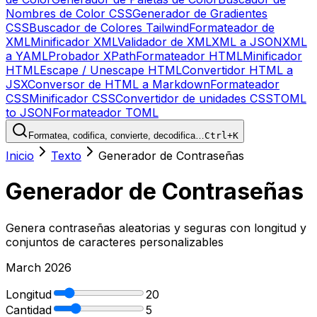
Nombres de Color CSS
Generador de Gradientes
CSS
Buscador de Colores Tailwind
Formateador de
XML
Minificador XML
Validador de XML
XML a JSON
XML
a YAML
Probador XPath
Formateador HTML
Minificador
HTML
Escape / Unescape HTML
Convertidor HTML a
JSX
Conversor de HTML a Markdown
Formateador
CSS
Minificador CSS
Convertidor de unidades CSS
TOML
to JSON
Formateador TOML
Formatea, codifica, convierte, decodifica…
Ctrl+K
Inicio
Texto
Generador de Contraseñas
Generador de Contraseñas
Genera contraseñas aleatorias y seguras con longitud y
conjuntos de caracteres personalizables
March 2026
Longitud
20
Cantidad
5