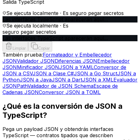
Salida TypeScript
Se ejecuta localmente · Es seguro pegar secretos
Las interfaces TypeScript aparecerán aquí…
Se ejecuta localmente · Es
seguro pegar secretos
Las interfaces TypeScript aparecerán aquí…
Limpiar
Copiar
También prueba:
Formateador y Embellecedor
JSON
Validador JSON
Diferencias JSON
Embellecedor
JSON
Minificador JSON
JSON a YAML
Conversor de
JSON a CSV
JSON a Clase C#
JSON a Go Struct
JSON a
Python
JSON a Java
JSON a Dart
JSON a XML
Evaluador
JSONPath
Validador de JSON Schema
Escape de
Cadenas JSON
Conversor JSON a TOML
¿Qué es la conversión de JSON a
TypeScript?
Pega un payload JSON y obtendrás interfaces
TypeScript — contratos tipados que describen