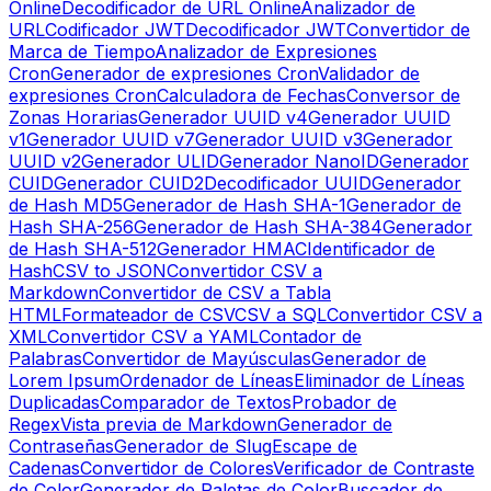
Online
Decodificador de URL Online
Analizador de
URL
Codificador JWT
Decodificador JWT
Convertidor de
Marca de Tiempo
Analizador de Expresiones
Cron
Generador de expresiones Cron
Validador de
expresiones Cron
Calculadora de Fechas
Conversor de
Zonas Horarias
Generador UUID v4
Generador UUID
v1
Generador UUID v7
Generador UUID v3
Generador
UUID v2
Generador ULID
Generador NanoID
Generador
CUID
Generador CUID2
Decodificador UUID
Generador
de Hash MD5
Generador de Hash SHA-1
Generador de
Hash SHA-256
Generador de Hash SHA-384
Generador
de Hash SHA-512
Generador HMAC
Identificador de
Hash
CSV to JSON
Convertidor CSV a
Markdown
Convertidor de CSV a Tabla
HTML
Formateador de CSV
CSV a SQL
Convertidor CSV a
XML
Convertidor CSV a YAML
Contador de
Palabras
Convertidor de Mayúsculas
Generador de
Lorem Ipsum
Ordenador de Líneas
Eliminador de Líneas
Duplicadas
Comparador de Textos
Probador de
Regex
Vista previa de Markdown
Generador de
Contraseñas
Generador de Slug
Escape de
Cadenas
Convertidor de Colores
Verificador de Contraste
de Color
Generador de Paletas de Color
Buscador de