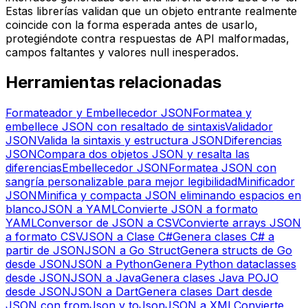
Estas librerías validan que un objeto entrante realmente
coincide con la forma esperada antes de usarlo,
protegiéndote contra respuestas de API malformadas,
campos faltantes y valores null inesperados.
Herramientas relacionadas
Formateador y Embellecedor JSON
Formatea y
embellece JSON con resaltado de sintaxis
Validador
JSON
Valida la sintaxis y estructura JSON
Diferencias
JSON
Compara dos objetos JSON y resalta las
diferencias
Embellecedor JSON
Formatea JSON con
sangría personalizable para mejor legibilidad
Minificador
JSON
Minifica y compacta JSON eliminando espacios en
blanco
JSON a YAML
Convierte JSON a formato
YAML
Conversor de JSON a CSV
Convierte arrays JSON
a formato CSV
JSON a Clase C#
Genera clases C# a
partir de JSON
JSON a Go Struct
Genera structs de Go
desde JSON
JSON a Python
Genera Python dataclasses
desde JSON
JSON a Java
Genera clases Java POJO
desde JSON
JSON a Dart
Genera clases Dart desde
JSON con fromJson y toJson
JSON a XML
Convierte