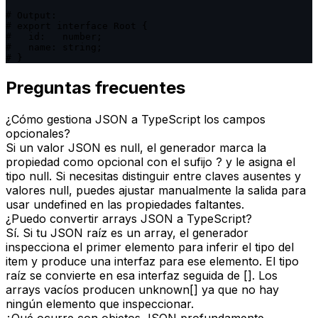
# Output:

# export interface Root {

#   id:   number;

#   name: string;

# }
Preguntas frecuentes
¿Cómo gestiona JSON a TypeScript los campos
opcionales?
Si un valor JSON es null, el generador marca la
propiedad como opcional con el sufijo ? y le asigna el
tipo null. Si necesitas distinguir entre claves ausentes y
valores null, puedes ajustar manualmente la salida para
usar undefined en las propiedades faltantes.
¿Puedo convertir arrays JSON a TypeScript?
Sí. Si tu JSON raíz es un array, el generador
inspecciona el primer elemento para inferir el tipo del
item y produce una interfaz para ese elemento. El tipo
raíz se convierte en esa interfaz seguida de []. Los
arrays vacíos producen unknown[] ya que no hay
ningún elemento que inspeccionar.
¿Qué ocurre con objetos JSON profundamente