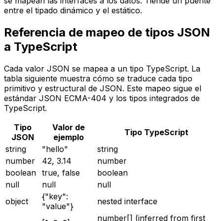
se mapean las interfaces a los datos. Tiende un puente
entre el tipado dinámico y el estático.
Referencia de mapeo de tipos JSON
a TypeScript
Cada valor JSON se mapea a un tipo TypeScript. La
tabla siguiente muestra cómo se traduce cada tipo
primitivo y estructural de JSON. Este mapeo sigue el
estándar JSON ECMA-404 y los tipos integrados de
TypeScript.
Tipo
Valor de
Tipo TypeScript
JSON
ejemplo
string
"hello"
string
number
42, 3.14
number
boolean
true, false
boolean
null
null
null
{"key":
object
nested interface
"value"}
number[] (inferred from first