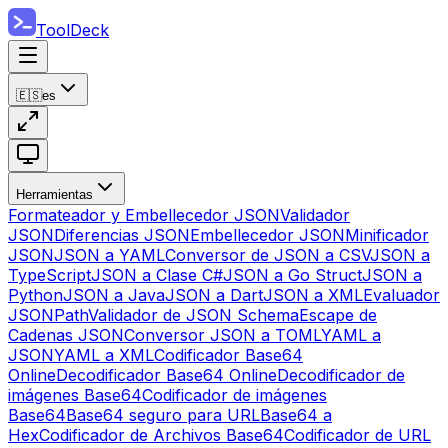
ToolDeck
🇪🇸
es
Herramientas
Formateador y Embellecedor JSON
Validador
JSON
Diferencias JSON
Embellecedor JSON
Minificador
JSON
JSON a YAML
Conversor de JSON a CSV
JSON a
TypeScript
JSON a Clase C#
JSON a Go Struct
JSON a
Python
JSON a Java
JSON a Dart
JSON a XML
Evaluador
JSONPath
Validador de JSON Schema
Escape de
Cadenas JSON
Conversor JSON a TOML
YAML a
JSON
YAML a XML
Codificador Base64
Online
Decodificador Base64 Online
Decodificador de
imágenes Base64
Codificador de imágenes
Base64
Base64 seguro para URL
Base64 a
Hex
Codificador de Archivos Base64
Codificador de URL