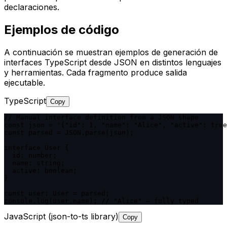
declaraciones.
Ejemplos de código
A continuación se muestran ejemplos de generación de
interfaces TypeScript desde JSON en distintos lenguajes
y herramientas. Cada fragmento produce salida
ejecutable.
TypeScript
Copy
// Manual interface definition from a JSON shape

const json = '{"id": 1, "name": "Alice", "active": true
const parsed = JSON.parse(json);

interface User {

  id: number;

  name: string;

  active: boolean;

}

const user: User = parsed;

console.log(user.name); // "Alice" — fully typed
JavaScript (json-to-ts library)
Copy