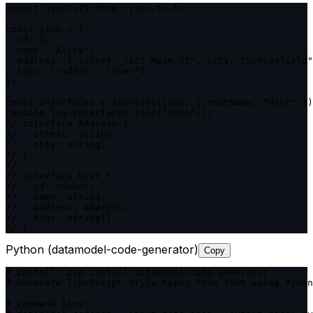
import JsonToTS from 'json-to-ts';

const json = {

  id: 1,

  name: "Alice",

  address: { street: "123 Main St", city: "Springfield"
  tags: ["admin", "user"]

};

const interfaces = JsonToTS(json, { rootName: "User" })
console.log(interfaces.join("\n\n"));

// interface Address {

//   street: string;

//   city: string;

// }

//

// interface User {

//   id: number;

//   name: string;

//   address: Address;

//   tags: string[];

// }
Python (datamodel-code-generator)
Copy
# Install: pip install datamodel-code-generator

# Generate TypeScript-style types from JSON using Pydan
# Command line:
