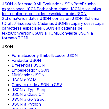
JSON a formato XML
Evaluador JSONPath
Prueba
expresiones JSONPath sobre datos JSON y visualiza
los resultados coincidentes
Validador de JSON
Schema
Valida datos JSON contra un JSON Schema
(Draft 7)
Escape de Cadenas JSON
Escapa y desescapa
caracteres especiales JSON en cadenas de
texto
Conversor JSON a TOML
Convierte JSON a
formato TOML
JSON
Formateador y Embellecedor JSON
Validador JSON
Diferencias JSON
Embellecedor JSON
Minificador JSON
JSON a YAML
Conversor de JSON a CSV
JSON a TypeScript
JSON a Clase C#
JSON a Go Struct
JSON a Python