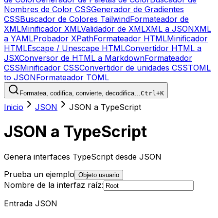
Nombres de Color CSS
Generador de Gradientes
CSS
Buscador de Colores Tailwind
Formateador de
XML
Minificador XML
Validador de XML
XML a JSON
XML
a YAML
Probador XPath
Formateador HTML
Minificador
HTML
Escape / Unescape HTML
Convertidor HTML a
JSX
Conversor de HTML a Markdown
Formateador
CSS
Minificador CSS
Convertidor de unidades CSS
TOML
to JSON
Formateador TOML
Formatea, codifica, convierte, decodifica…
Ctrl+K
Inicio
JSON
JSON a TypeScript
JSON a TypeScript
Genera interfaces TypeScript desde JSON
Prueba un ejemplo
Objeto usuario
Nombre de la interfaz raíz:
Entrada JSON