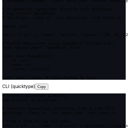
# datamodel-codegen --input data.json --output model.py

# Or generate TypeScript directly with quicktype:

# pip install quicktype

# quicktype --lang ts --src data.json --out types.ts

import json

data = {"id": 1, "name": "Alice", "scores": [98, 85, 92
# Python equivalent using TypedDict (Python 3.8+)

from typing import TypedDict, List

class User(TypedDict):

    id: int

    name: str

    scores: List[int]

user: User = data  # type-checked by mypy
CLI (quicktype)
Copy
# Install quicktype globally

npm install -g quicktype

# Generate TypeScript interfaces from a JSON file

quicktype --lang ts --src data.json --out types.ts

# From a JSON string via stdin

echo '{"id": 1, "name": "Alice"}' | quicktype --lang ts
