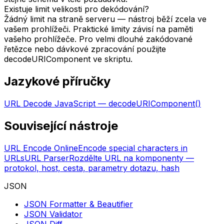
Existuje limit velikosti pro dekódování?
Žádný limit na straně serveru — nástroj běží zcela ve
vašem prohlížeči. Praktické limity závisí na paměti
vašeho prohlížeče. Pro velmi dlouhé zakódované
řetězce nebo dávkové zpracování použijte
decodeURIComponent ve skriptu.
Jazykové příručky
URL Decode JavaScript — decodeURIComponent()
Související nástroje
URL Encode Online
Encode special characters in
URLs
URL Parser
Rozdělte URL na komponenty —
protokol, host, cesta, parametry dotazu, hash
JSON
JSON Formatter & Beautifier
JSON Validator
JSON Diff