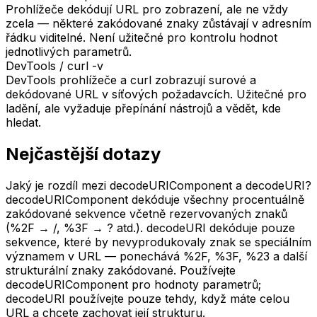
Prohlížeče dekódují URL pro zobrazení, ale ne vždy
zcela — některé zakódované znaky zůstávají v adresním
řádku viditelné. Není užitečné pro kontrolu hodnot
jednotlivých parametrů.
DevTools / curl -v
DevTools prohlížeče a curl zobrazují surové a
dekódované URL v síťových požadavcích. Užitečné pro
ladění, ale vyžaduje přepínání nástrojů a vědět, kde
hledat.
Nejčastější dotazy
Jaký je rozdíl mezi decodeURIComponent a decodeURI?
decodeURIComponent dekóduje všechny procentuálně
zakódované sekvence včetně rezervovaných znaků
(%2F → /, %3F → ? atd.). decodeURI dekóduje pouze
sekvence, které by nevyprodukovaly znak se speciálním
významem v URL — ponechává %2F, %3F, %23 a další
strukturální znaky zakódované. Používejte
decodeURIComponent pro hodnoty parametrů;
decodeURI používejte pouze tehdy, když máte celou
URL a chcete zachovat její strukturu.