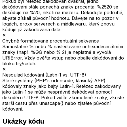
Pokud byl řetězec zakódován dvakrát, jedno
dekódování stále ponechá znaky procenta: %2520 se
dekóduje na %20, nikoli na mezeru. Dekódujte podruhé,
abyste získali původní hodnotu. Dávejte na to pozor v
logách, proxy serverech a middlewaru, který znovu
kóduje již zakódovaná data.
✕
Chybně formátované procentuální sekvence
Samostatné % nebo % následované nehexadecimálními
znaky (např. %GG nebo % 2) je neplatné a vyvolá
URIError. Vždy ověřte vstup nebo obalte dekódování do
bloku try/catch.
✕
Nesoulad kódování (Latin-1 vs. UTF-8)
Staré systémy (PHP's urlencode, klasický ASP)
kódovaly znaky jako bajty Latin-1. Řetězec zakódovaný
jako Latin-1 se může nesprávně dekódovat pomocí
dekodéru UTF-8. Pokud vidíte zkomolené znaky, zkuste
starší cestu přes unescape() nebo zjistěte původní
kódování.
Ukázky kódu