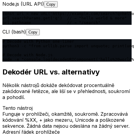
Node.js (URL API)
Copy
const url = new URL('https://example.com/search?q=hello
url.searchParams.get('q')  // → "hello world & more"

url.pathname               // → "/search"
CLI (bash)
Copy
# Decode with Python one-liner

python3 -c "from urllib.parse import unquote; print(unq
# Decode with Node.js

node -e "console.log(decodeURIComponent('hello%20world%
Dekodér URL vs. alternativy
Několik nástrojů dokáže dekódovat procentuálně
zakódované řetězce, ale liší se v přehlednosti, soukromí
a pohodlí.
Tento nástroj
Funguje v prohlížeči, okamžitě, soukromě. Zpracovává
kódování %XX, + jako mezeru, Unicode a poškozené
sekvence. Žádná data nejsou odeslána na žádný server.
Adresní řádek prohlížeče