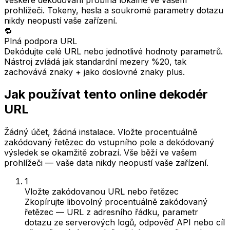
prohlížeči. Tokeny, hesla a soukromé parametry dotazu
nikdy neopustí vaše zařízení.
🔁
Plná podpora URL
Dekódujte celé URL nebo jednotlivé hodnoty parametrů.
Nástroj zvládá jak standardní mezery %20, tak
zachovává znaky + jako doslovné znaky plus.
Jak používat tento online dekodér
URL
Žádný účet, žádná instalace. Vložte procentuálně
zakódovaný řetězec do vstupního pole a dekódovaný
výsledek se okamžitě zobrazí. Vše běží ve vašem
prohlížeči — vaše data nikdy neopustí vaše zařízení.
1
Vložte zakódovanou URL nebo řetězec
Zkopírujte libovolný procentuálně zakódovaný
řetězec — URL z adresního řádku, parametr
dotazu ze serverových logů, odpověď API nebo cíl