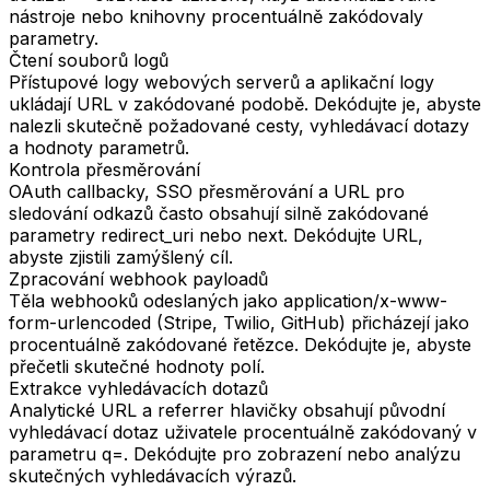
nástroje nebo knihovny procentuálně zakódovaly
parametry.
Čtení souborů logů
Přístupové logy webových serverů a aplikační logy
ukládají URL v zakódované podobě. Dekódujte je, abyste
nalezli skutečně požadované cesty, vyhledávací dotazy
a hodnoty parametrů.
Kontrola přesměrování
OAuth callbacky, SSO přesměrování a URL pro
sledování odkazů často obsahují silně zakódované
parametry redirect_uri nebo next. Dekódujte URL,
abyste zjistili zamýšlený cíl.
Zpracování webhook payloadů
Těla webhooků odeslaných jako application/x-www-
form-urlencoded (Stripe, Twilio, GitHub) přicházejí jako
procentuálně zakódované řetězce. Dekódujte je, abyste
přečetli skutečné hodnoty polí.
Extrakce vyhledávacích dotazů
Analytické URL a referrer hlavičky obsahují původní
vyhledávací dotaz uživatele procentuálně zakódovaný v
parametru q=. Dekódujte pro zobrazení nebo analýzu
skutečných vyhledávacích výrazů.