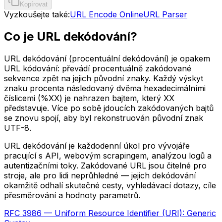
Kopírovat
Vyzkoušejte také:
URL Encode Online
URL Parser
Co je URL dekódování?
URL dekódování (procentuální dekódování) je opakem
URL kódování: převádí procentuálně zakódované
sekvence zpět na jejich původní znaky. Každý výskyt
znaku procenta následovaný dvěma hexadecimálními
číslicemi (%XX) je nahrazen bajtem, který XX
představuje. Více po sobě jdoucích zakódovaných bajtů
se znovu spojí, aby byl rekonstruován původní znak
UTF-8.
URL dekódování je každodenní úkol pro vývojáře
pracující s API, webovým scrapingem, analýzou logů a
autentizačními toky. Zakódované URL jsou čitelné pro
stroje, ale pro lidi neprůhledné — jejich dekódování
okamžitě odhalí skutečné cesty, vyhledávací dotazy, cíle
přesměrování a hodnoty parametrů.
RFC 3986 — Uniform Resource Identifier (URI): Generic