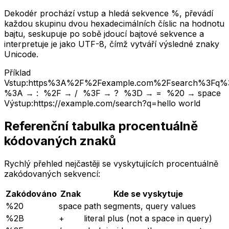
Dekodér prochází vstup a hledá sekvence %, převádí
každou skupinu dvou hexadecimálních číslic na hodnotu
bajtu, seskupuje po sobě jdoucí bajtové sekvence a
interpretuje je jako UTF-8, čímž vytváří výsledné znaky
Unicode.
Příklad
Vstup:
https%3A%2F%2Fexample.com%2Fsearch%3Fq%3
%3A
→
:
%2F
→
/
%3F
→
?
%3D
→
=
%20
→
space
Výstup:
https://example.com/search?q=hello world
Referenční tabulka procentuálně
kódovaných znaků
Rychlý přehled nejčastěji se vyskytujících procentuálně
zakódovaných sekvencí:
Zakódováno
Znak
Kde se vyskytuje
%20
space
path segments, query values
%2B
+
literal plus (not a space in query)