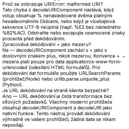
Proč se zobrazuje URIError: malformed URI?
Tato chyba z decodeURIComponent nastává, když
vstup obsahuje % nenásledované dvěma platnými
hexadecimálními číslicemi, nebo když je vícebajtová
sekvence UTF-8 neúplná (např. %E2 bez následného
%82%AC). Odstraňte nebo escapujte osamocené znaky
procenta před dekódováním.
Zpracovává dekódování + jako mezeru?
Ne — decodeURIComponent zachází s + jako s
doslovným znakem plus, nikoli mezerou. Konvence + →
mezera platí pouze pro data application/x-www-form-
urlencoded (odesílání HTML formulářů). Pro
dekódování dat formuláře použijte URLSearchParams
(prohlížeč/Node) nebo urllib.parse.unquote_plus
(Python).
Je URL dekódování na straně klienta bezpečné?
Ano — URL dekódování je čistá transformace bez
síťových požadavků. Všechny moderní prohlížeče
obsahují decodeURIComponent a decodeURI jako
nativní funkce. Tento nástroj provádí dekódování
výhradně ve vašem prohlížeči; žádná data se nikam
neposílají.