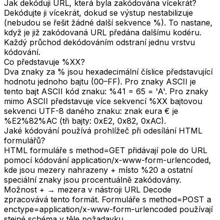
Jak dekóduji URL, která byla zakódována vícekrát?
Dekódujte ji vícekrát, dokud se výstup nestabilizuje
(nebudou se řešit žádné další sekvence %). To nastane,
když je již zakódovaná URL předána dalšímu kodéru.
Každý průchod dekódováním odstraní jednu vrstvu
kódování.
Co představuje %XX?
Dva znaky za % jsou hexadecimální číslice představující
hodnotu jednoho bajtu (00–FF). Pro znaky ASCII je
tento bajt ASCII kód znaku: %41 = 65 = 'A'. Pro znaky
mimo ASCII představuje více sekvencí %XX bajtovou
sekvenci UTF-8 daného znaku: znak eura € je
%E2%82%AC (tři bajty: 0xE2, 0x82, 0xAC).
Jaké kódování používá prohlížeč při odesílání HTML
formulářů?
HTML formuláře s method=GET přidávají pole do URL
pomocí kódování application/x-www-form-urlencoded,
kde jsou mezery nahrazeny + místo %20 a ostatní
speciální znaky jsou procentuálně zakódovány.
Možnost + → mezera v nástroji URL Decode
zpracovává tento formát. Formuláře s method=POST a
enctype=application/x-www-form-urlencoded používají
stejné schéma v těle požadavku.