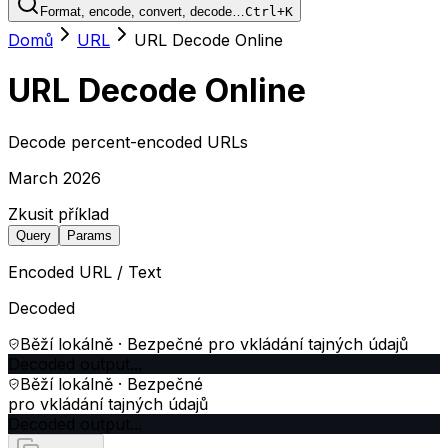
Format, encode, convert, decode…
Ctrl+K
Domů
URL
URL Decode Online
URL Decode Online
Decode percent-encoded URLs
March 2026
Zkusit příklad
Query
Params
Encoded URL / Text
Decoded
Běží lokálně · Bezpečné pro vkládání tajných údajů
Decoded output...
Běží lokálně · Bezpečné
pro vkládání tajných údajů
Decoded output...