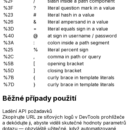
%2F
/
slash inside a path component
%3F
?
literal question mark in a value
%23
#
literal hash in a value
%26
&
literal ampersand in a value
%3D
=
literal equals sign in a value
%40
@
at sign in username / password
%3A
:
colon inside a path segment
%25
%
literal percent sign
%2C
,
comma in path or query
%5B
[
opening bracket
%5D
]
closing bracket
%7B
{
curly brace in template literals
%7D
}
curly brace in template literals
Běžné případy použití
Ladění API požadavků
Zkopírujte URL ze síťových logů v DevTools prohlížeče
a dekódujte ji, abyste viděli skutečné hodnoty parametrů
dotazu — obzvláště užitečné, když automatizované