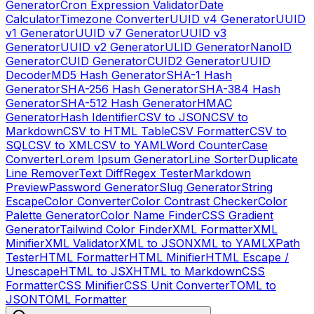
Generator
Cron Expression Validator
Date
Calculator
Timezone Converter
UUID v4 Generator
UUID
v1 Generator
UUID v7 Generator
UUID v3
Generator
UUID v2 Generator
ULID Generator
NanoID
Generator
CUID Generator
CUID2 Generator
UUID
Decoder
MD5 Hash Generator
SHA-1 Hash
Generator
SHA-256 Hash Generator
SHA-384 Hash
Generator
SHA-512 Hash Generator
HMAC
Generator
Hash Identifier
CSV to JSON
CSV to
Markdown
CSV to HTML Table
CSV Formatter
CSV to
SQL
CSV to XML
CSV to YAML
Word Counter
Case
Converter
Lorem Ipsum Generator
Line Sorter
Duplicate
Line Remover
Text Diff
Regex Tester
Markdown
Preview
Password Generator
Slug Generator
String
Escape
Color Converter
Color Contrast Checker
Color
Palette Generator
Color Name Finder
CSS Gradient
Generator
Tailwind Color Finder
XML Formatter
XML
Minifier
XML Validator
XML to JSON
XML to YAML
XPath
Tester
HTML Formatter
HTML Minifier
HTML Escape /
Unescape
HTML to JSX
HTML to Markdown
CSS
Formatter
CSS Minifier
CSS Unit Converter
TOML to
JSON
TOML Formatter