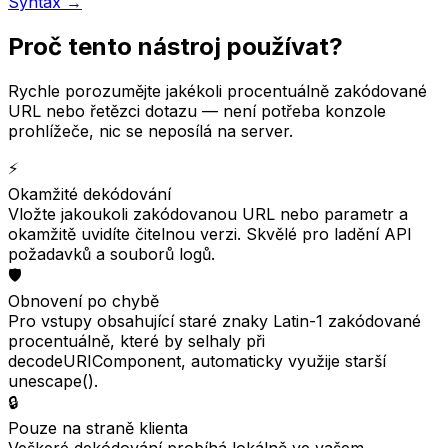
Syntax →
Proč tento nástroj používat?
Rychle porozumějte jakékoli procentuálně zakódované
URL nebo řetězci dotazu — není potřeba konzole
prohlížeče, nic se neposílá na server.
⚡
Okamžité dekódování
Vložte jakoukoli zakódovanou URL nebo parametr a
okamžitě uvidíte čitelnou verzi. Skvělé pro ladění API
požadavků a souborů logů.
🛡️
Obnovení po chybě
Pro vstupy obsahující staré znaky Latin-1 zakódované
procentuálně, které by selhaly při
decodeURIComponent, automaticky využije starší
unescape().
🔒
Pouze na straně klienta
Veškeré dekódování probíhá lokálně ve vašem