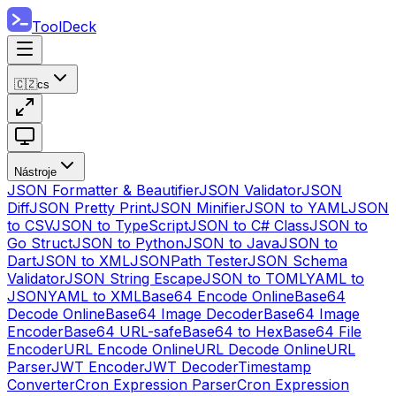
ToolDeck
🇨🇿
cs
Nástroje
JSON Formatter & Beautifier
JSON Validator
JSON
Diff
JSON Pretty Print
JSON Minifier
JSON to YAML
JSON
to CSV
JSON to TypeScript
JSON to C# Class
JSON to
Go Struct
JSON to Python
JSON to Java
JSON to
Dart
JSON to XML
JSONPath Tester
JSON Schema
Validator
JSON String Escape
JSON to TOML
YAML to
JSON
YAML to XML
Base64 Encode Online
Base64
Decode Online
Base64 Image Decoder
Base64 Image
Encoder
Base64 URL-safe
Base64 to Hex
Base64 File
Encoder
URL Encode Online
URL Decode Online
URL
Parser
JWT Encoder
JWT Decoder
Timestamp
Converter
Cron Expression Parser
Cron Expression