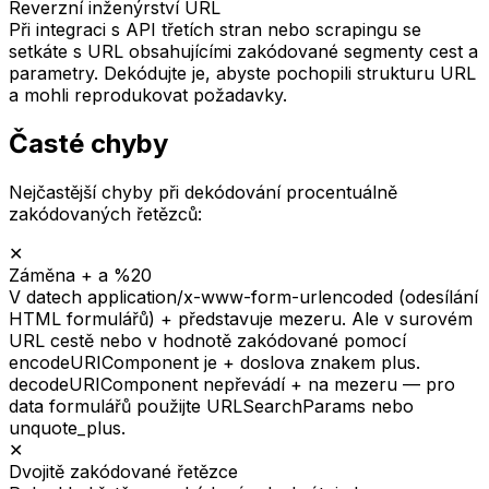
Reverzní inženýrství URL
Při integraci s API třetích stran nebo scrapingu se
setkáte s URL obsahujícími zakódované segmenty cest a
parametry. Dekódujte je, abyste pochopili strukturu URL
a mohli reprodukovat požadavky.
Časté chyby
Nejčastější chyby při dekódování procentuálně
zakódovaných řetězců:
✕
Záměna + a %20
V datech application/x-www-form-urlencoded (odesílání
HTML formulářů) + představuje mezeru. Ale v surovém
URL cestě nebo v hodnotě zakódované pomocí
encodeURIComponent je + doslova znakem plus.
decodeURIComponent nepřevádí + na mezeru — pro
data formulářů použijte URLSearchParams nebo
unquote_plus.
✕
Dvojitě zakódované řetězce