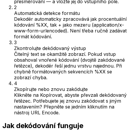
přesměrování — a vložte jej do vstupního pole.
2
Automatická detekce formátu
Dekodér automaticky zpracovává jak procentuální
kódování %XX, tak + jako mezeru (application/x-
www-form-urlencoded). Není třeba ručně zadávat
formát kódování.
3
Zkontrolujte dekódovaný výstup
Čitelný text se okamžitě zobrazí. Pokud vstup
obsahoval vnořené kódování (dvojitě zakódované
řetězce), dekodér řeší jednu vrstvu najednou. Při
chybně formátovaných sekvencích %XX se
zobrazí chyba.
4
Zkopírujte nebo znovu zakódujte
Klikněte na Kopírovat, abyste převzali dekódovaný
řetězec. Potřebujete jej znovu zakódovat s jiným
nastavením? Přepněte se jedním kliknutím na
nástroj URL Encode.
Jak dekódování funguje