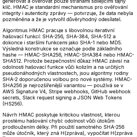
generovat a ověřovat pouze stranami sdílejícími tajný
klíč. HMAC je standardní mechanismus pro ověřování
integrity i autenticity zprávy — potvrzuje, že data nebyla
pozměněna a že je vytvořil důvěryhodný odesílatel.
Algoritmus HMAC pracuje s libovolnou iterativní
hašovací funkcí: SHA-256, SHA-384, SHA-512 a
dokonce i staršími funkcemi jako SHA-1 nebo MD5.
Výsledná konstrukce se označuje podle základního
hashe — HMAC-SHA256, HMAC-SHA384 nebo HMAC-
SHA512. Protože bezpečnostní důkaz HMAC závisí na
odolnosti hašovací funkce vůči kolizím a na určitých
pseudonáhodných vlastnostech, jsou algoritmy rodiny
SHA-2 doporučenou volbou pro nové systémy. HMAC-
SHA256 je nejrozšířenější variantou — používá se v
AWS Signature V4, Stripe webhooks, GitHub webhook
secrets, Slack request signing a JSON Web Tokens
(HS256).
Návrh HMAC poskytuje kritickou vlastnost, kterou
prostému hašování chybí: odolnost vůči útokům
prodloužením délky. Při použití samotného SHA-256
může útočník, který zná H(zpráva), vypočítat H(zpráva