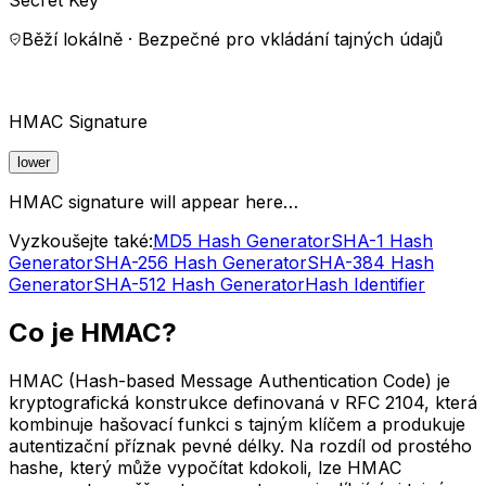
Běží lokálně · Bezpečné pro vkládání tajných údajů
HMAC Signature
lower
HMAC signature will appear here…
Vyzkoušejte také:
MD5 Hash Generator
SHA-1 Hash
Generator
SHA-256 Hash Generator
SHA-384 Hash
Generator
SHA-512 Hash Generator
Hash Identifier
Co je HMAC?
HMAC (Hash-based Message Authentication Code) je
kryptografická konstrukce definovaná v RFC 2104, která
kombinuje hašovací funkci s tajným klíčem a produkuje
autentizační příznak pevné délky. Na rozdíl od prostého
hashe, který může vypočítat kdokoli, lze HMAC