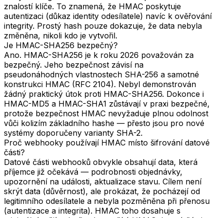
znalostí klíče. To znamená, že HMAC poskytuje
autentizaci (důkaz identity odesílatele) navíc k ověřování
integrity. Prostý hash pouze dokazuje, že data nebyla
změněna, nikoli kdo je vytvořil.
Je HMAC-SHA256 bezpečný?
Ano. HMAC-SHA256 je k roku 2026 považován za
bezpečný. Jeho bezpečnost závisí na
pseudonáhodných vlastnostech SHA-256 a samotné
konstrukci HMAC (RFC 2104). Nebyl demonstrován
žádný praktický útok proti HMAC-SHA256. Dokonce i
HMAC-MD5 a HMAC-SHA1 zůstávají v praxi bezpečné,
protože bezpečnost HMAC nevyžaduje plnou odolnost
vůči kolizím základního hashe — přesto jsou pro nové
systémy doporučeny varianty SHA-2.
Proč webhooky používají HMAC místo šifrování datové
části?
Datové části webhooků obvykle obsahují data, která
příjemce již očekává — podrobnosti objednávky,
upozornění na události, aktualizace stavu. Cílem není
skrýt data (důvěrnost), ale prokázat, že pocházejí od
legitimního odesílatele a nebyla pozměněna při přenosu
(autentizace a integrita). HMAC toho dosahuje s