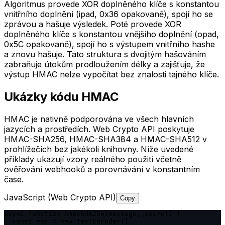
Algoritmus provede XOR doplněného klíče s konstantou
vnitřního doplnění (ipad, 0x36 opakovaně), spojí ho se
zprávou a hašuje výsledek. Poté provede XOR
doplněného klíče s konstantou vnějšího doplnění (opad,
0x5C opakovaně), spojí ho s výstupem vnitřního hashe
a znovu hašuje. Tato struktura s dvojitým hašováním
zabraňuje útokům prodloužením délky a zajišťuje, že
výstup HMAC nelze vypočítat bez znalosti tajného klíče.
Ukázky kódu HMAC
HMAC je nativně podporována ve všech hlavních
jazycích a prostředích. Web Crypto API poskytuje
HMAC-SHA256, HMAC-SHA384 a HMAC-SHA512 v
prohlížečích bez jakékoli knihovny. Níže uvedené
příklady ukazují vzory reálného použití včetně
ověřování webhooků a porovnávání v konstantním
čase.
JavaScript (Web Crypto API)
Copy
async function hmacSHA256(message, secret) {

  const enc = new TextEncoder()
