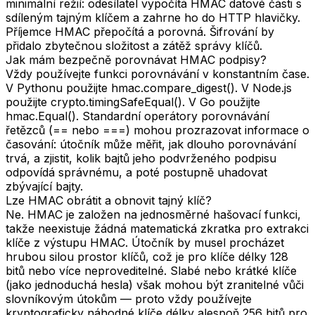
minimální režií: odesílatel vypočítá HMAC datové části s
sdíleným tajným klíčem a zahrne ho do HTTP hlavičky.
Příjemce HMAC přepočítá a porovná. Šifrování by
přidalo zbytečnou složitost a zátěž správy klíčů.
Jak mám bezpečně porovnávat HMAC podpisy?
Vždy používejte funkci porovnávání v konstantním čase.
V Pythonu použijte hmac.compare_digest(). V Node.js
použijte crypto.timingSafeEqual(). V Go použijte
hmac.Equal(). Standardní operátory porovnávání
řetězců (== nebo ===) mohou prozrazovat informace o
časování: útočník může měřit, jak dlouho porovnávání
trvá, a zjistit, kolik bajtů jeho podvrženého podpisu
odpovídá správnému, a poté postupně uhadovat
zbývající bajty.
Lze HMAC obrátit a obnovit tajný klíč?
Ne. HMAC je založen na jednosměrné hašovací funkci,
takže neexistuje žádná matematická zkratka pro extrakci
klíče z výstupu HMAC. Útočník by musel procházet
hrubou silou prostor klíčů, což je pro klíče délky 128
bitů nebo více neproveditelné. Slabé nebo krátké klíče
(jako jednoduchá hesla) však mohou být zranitelné vůči
slovníkovým útokům — proto vždy používejte
kryptograficky náhodné klíče délky alespoň 256 bitů pro