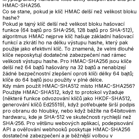
HMAC-SHA256.
Co se stane, pokud je klíč HMAC delší než velikost bloku
hashe?
Pokud je tajný klíč delší než velikost bloku hašovací
funkce (64 bajtů pro SHA-256, 128 bajtů pro SHA-512),
algoritmus HMAC nejprve klíč hašuje základní hašovací
funkcí a zkrátí ho na délku výstupu hashe, který pak
použije jako efektivní klíč. To znamená, že velmi dlouhé
klíče neposkytují dodatečné zabezpečení nad rámec
velikosti výstupu hashe. Pro HMAC-SHA256 jsou klíče
delší než 64 bajtů hašovány na 32 bajtů a nenabízejí
žádné bezpečnostní zlepšení oproti klíči délky 64 bajtů;
klíče do 64 bajtů jsou použity v plné délce.
Kdy mám použít HMAC-SHA512 místo HMAC-SHA256?
Použijte HMAC-SHA512, když to protokol vyžaduje
(některé funkce odvozování klíčů jako HKDF-SHA512,
generování klíčů Ed25519), když potřebujete širší podpis
pro obranu do hloubky, nebo když běžíte na 64bitovém
hardwaru, kde je SHA-512 ve skutečnosti rychlejší než
SHA-256. Pro většinu webových aplikací, podepisování
API a ověřování webhooků poskytuje HMAC-SHA256
dostatečné zabezpečení a je běžnější volbou v