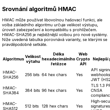
Srovnání algoritmů HMAC
HMAC může používat libovolnou hašovací funkci, ale
volba základního algoritmu určuje velikost výstupu,
úroveň zabezpečení a kompatibilitu s prohlížečem.
HMAC-SHA256 je nejběžnější volbou pro nové systémy.
Níže uvedená tabulka porovnává varianty, se kterými se
pravděpodobně setkáte.
Délka
Web
Velikost
Algoritmus
hexadecimálního
Crypto
Nejlepší 
výtahu
řetězce
API
API signin
HMAC-
256 bits
64 hex chars
Yes
webhooks
SHA256
JWT (HS2
TLS 1.3 P
HMAC-
384 bits
96 hex chars
Yes
CNSA
SHA384
complian
High-secu
HMAC-
512 bits
128 hex chars
Yes
signatures
SHA512