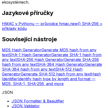
ekosystémech.
Jazykové příručky
HMAC v Pythonu — průvodce hmac.new() SHA-256 +
příklady kódu
Související nástroje
MD5 Hash Generator
Generate MD5 hash from any
text
SHA-1 Hash Generator
Generate SHA-1 hash from
any text
SHA-256 Hash Generator
Generate SHA-256
hash from any text
SHA-384 Hash Generator
Generate
SHA-384 hash from any text
SHA-512 Hash
Generator
Generate SHA-512 hash from any text
Hash
Identifier
Identify hash type by length and format —
MD5, SHA-1, SHA-256, and more
JSON
JSON Formatter & Beautifier
JSON Validator