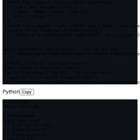
  const key = await crypto.subtle.importKey(

    'raw', enc.encode(secret),

    { name: 'HMAC', hash: 'SHA-256' },

    false, ['sign']

  )

  const sig = await crypto.subtle.sign('HMAC', key, enc
  return Array.from(new Uint8Array(sig))

    .map(b => b.toString(16).padStart(2, '0')).join('')

}

await hmacSHA256('hello world', 'my-secret-key')

// → "90eb182d8396f16d4341d582047f45c0a97d73388c5377d9c
// Node.js (built-in crypto module)

const crypto = require('crypto')

crypto.createHmac('sha256', 'my-secret-key')

  .update('hello world').digest('hex')

// → "90eb182d8396f16d4341d582047f45c0a97d73388c5377d9c
Python
Copy
import hmac

import hashlib

# HMAC-SHA256

sig = hmac.new(

    b'my-secret-key',

    b'hello world',

    hashlib.sha256

).hexdigest()
