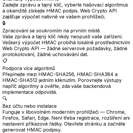
Zadejte zprávu a tajný klíč, vyberte hašovací algoritmus
a okamžitě získejte HMAC podpis. Web Crypto API
zajišťuje výpočet nativně ve vašem prohlížeči.
🔒
Zpracování se soukromím na prvním místě
Vaše zpráva a tajný klíč nikdy neopustí vaše zařízení.
Veškerý výpočet HMAC probíhá lokálně prostřednictvím
Web Crypto API — žádné serverové požadavky, žádné
protokolování, žádné uchovávání dat.
📋
Podpora více algoritmů
Přepínejte mezi HMAC-SHA256, HMAC-SHA384 a
HMAC-SHA512 jedním kliknutím. Porovnejte výstupy
napříč algoritmy a ověřte, zda vaše backendová
implementace odpovídá.
🔍
Bez účtu nebo instalace
Funguje v libovolném moderním prohlížeči — Chrome,
Firefox, Safari, Edge. Není třeba registrace, rozšíření ani
nastavení příkazové řádky. Otevřete stránku a začněte
generovat HMAC podpisy.