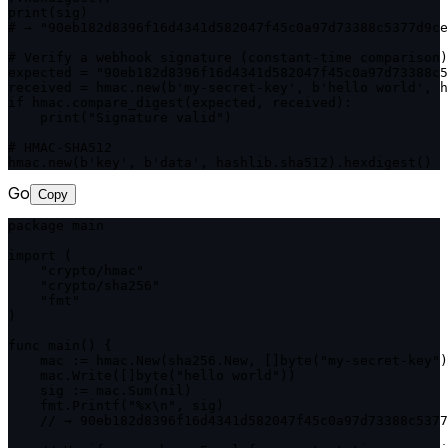
print(sig)

# → "90eb182d8396f16d4341d582047f45c0a97d73388c5377d9ce
# Verify a webhook signature (constant-time comparison)

expected = "90eb182d8396f16d4341d582047f45c0a97d73388c5
received = hmac.new(b'my-secret-key', b'hello world', h
if hmac.compare_digest(expected, received):

    print("Signature valid")

# HMAC-SHA512

hmac.new(b'key', b'data', hashlib.sha512).hexdigest()
Go
Copy
package main

import (

    "crypto/hmac"

    "crypto/sha256"

    "fmt"

)

func main() {

    mac := hmac.New(sha256.New, []byte("my-secret-key")
    mac.Write([]byte("hello world"))

    sig := mac.Sum(nil)

    fmt.Printf("%x\n", sig)

    // → 90eb182d8396f16d4341d582047f45c0a97d73388c5377