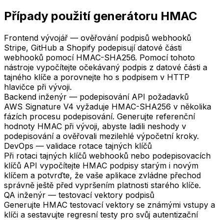
Případy použití generátoru HMAC
Frontend vývojář — ověřování podpisů webhooků
Stripe, GitHub a Shopify podepisují datové části
webhooků pomocí HMAC-SHA256. Pomocí tohoto
nástroje vypočítejte očekávaný podpis z datové části a
tajného klíče a porovnejte ho s podpisem v HTTP
hlavičce při vývoji.
Backend inženýr — podepisování API požadavků
AWS Signature V4 vyžaduje HMAC-SHA256 v několika
fázích procesu podepisování. Generujte referenční
hodnoty HMAC při vývoji, abyste ladili neshody v
podepisování a ověřovali mezilehlé výpočetní kroky.
DevOps — validace rotace tajných klíčů
Při rotaci tajných klíčů webhooků nebo podepisovacích
klíčů API vypočítejte HMAC podpisy starým i novým
klíčem a potvrďte, že vaše aplikace zvládne přechod
správně ještě před vypršením platnosti starého klíče.
QA inženýr — testovací vektory podpisů
Generujte HMAC testovací vektory se známými vstupy a
klíči a sestavujte regresní testy pro svůj autentizační