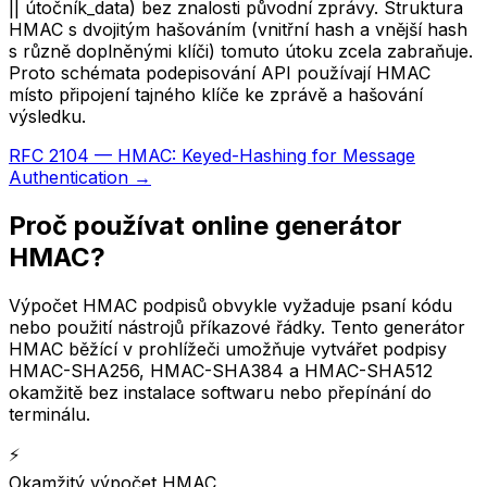
|| útočník_data) bez znalosti původní zprávy. Struktura
HMAC s dvojitým hašováním (vnitřní hash a vnější hash
s různě doplněnými klíči) tomuto útoku zcela zabraňuje.
Proto schémata podepisování API používají HMAC
místo připojení tajného klíče ke zprávě a hašování
výsledku.
RFC 2104 — HMAC: Keyed-Hashing for Message
Authentication →
Proč používat online generátor
HMAC?
Výpočet HMAC podpisů obvykle vyžaduje psaní kódu
nebo použití nástrojů příkazové řádky. Tento generátor
HMAC běžící v prohlížeči umožňuje vytvářet podpisy
HMAC-SHA256, HMAC-SHA384 a HMAC-SHA512
okamžitě bez instalace softwaru nebo přepínání do
terminálu.
⚡
Okamžitý výpočet HMAC