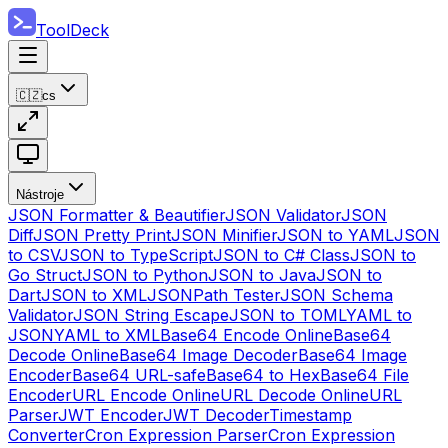
ToolDeck
🇨🇿
cs
Nástroje
JSON Formatter & Beautifier
JSON Validator
JSON
Diff
JSON Pretty Print
JSON Minifier
JSON to YAML
JSON
to CSV
JSON to TypeScript
JSON to C# Class
JSON to
Go Struct
JSON to Python
JSON to Java
JSON to
Dart
JSON to XML
JSONPath Tester
JSON Schema
Validator
JSON String Escape
JSON to TOML
YAML to
JSON
YAML to XML
Base64 Encode Online
Base64
Decode Online
Base64 Image Decoder
Base64 Image
Encoder
Base64 URL-safe
Base64 to Hex
Base64 File
Encoder
URL Encode Online
URL Decode Online
URL
Parser
JWT Encoder
JWT Decoder
Timestamp
Converter
Cron Expression Parser
Cron Expression