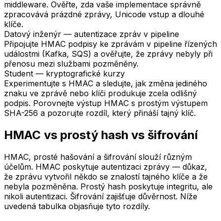
middleware. Ověřte, zda vaše implementace správně
zpracovává prázdné zprávy, Unicode vstup a dlouhé
klíče.
Datový inženýr — autentizace zpráv v pipeline
Připojujte HMAC podpisy ke zprávám v pipeline řízených
událostmi (Kafka, SQS) a ověřujte, že zprávy nebyly při
přenosu mezi službami pozměněny.
Student — kryptografické kurzy
Experimentujte s HMAC a sledujte, jak změna jediného
znaku ve zprávě nebo klíči produkuje zcela odlišný
podpis. Porovnejte výstup HMAC s prostým výstupem
SHA-256 a pozorujte rozdíl, který přináší tajný klíč.
HMAC vs prostý hash vs šifrování
HMAC, prosté hašování a šifrování slouží různým
účelům. HMAC poskytuje autentizaci zprávy — důkaz,
že zprávu vytvořil někdo se znalostí tajného klíče a že
nebyla pozměněna. Prostý hash poskytuje integritu, ale
nikoli autentizaci. Šifrování zajišťuje důvěrnost. Níže
uvedená tabulka objasňuje tyto rozdíly.