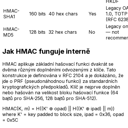
HKDF
Legacy O
HMAC-
160 bits
40 hex chars
Yes
1.0, TOTP
SHA1
(RFC 623
Legacy on
HMAC-
128 bits
32 hex chars
No
— not
MD5
recomme
Jak HMAC funguje interně
HMAC aplikuje základní hašovací funkci dvakrát se
dvěma různými doplněními odvozenými z klíče. Tato
konstrukce je definována v RFC 2104 a je dokázáno, že
jde o PRF (pseudonáhodnou funkci) za standardních
kryptografických předpokladů. Klíč je nejprve doplněn
nebo hašován na velikost bloku hašovací funkce (64
bajtů pro SHA-256, 128 bajtů pro SHA-512).
HMAC(K, m) =
H((K' ⊕ opad) || H((K' ⊕ ipad) || m))
where K' = key padded to block size, ipad = 0x36, opad
= 0x5C