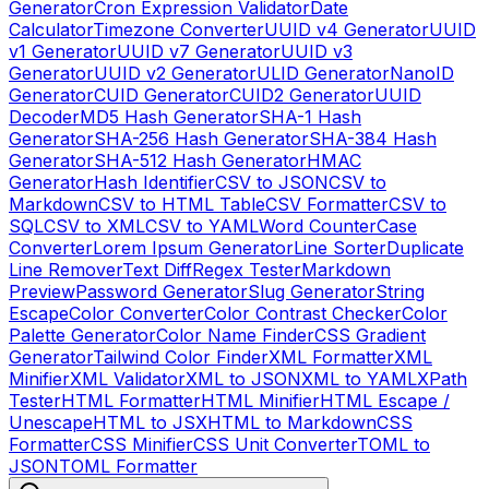
Generator
Cron Expression Validator
Date
Calculator
Timezone Converter
UUID v4 Generator
UUID
v1 Generator
UUID v7 Generator
UUID v3
Generator
UUID v2 Generator
ULID Generator
NanoID
Generator
CUID Generator
CUID2 Generator
UUID
Decoder
MD5 Hash Generator
SHA-1 Hash
Generator
SHA-256 Hash Generator
SHA-384 Hash
Generator
SHA-512 Hash Generator
HMAC
Generator
Hash Identifier
CSV to JSON
CSV to
Markdown
CSV to HTML Table
CSV Formatter
CSV to
SQL
CSV to XML
CSV to YAML
Word Counter
Case
Converter
Lorem Ipsum Generator
Line Sorter
Duplicate
Line Remover
Text Diff
Regex Tester
Markdown
Preview
Password Generator
Slug Generator
String
Escape
Color Converter
Color Contrast Checker
Color
Palette Generator
Color Name Finder
CSS Gradient
Generator
Tailwind Color Finder
XML Formatter
XML
Minifier
XML Validator
XML to JSON
XML to YAML
XPath
Tester
HTML Formatter
HTML Minifier
HTML Escape /
Unescape
HTML to JSX
HTML to Markdown
CSS
Formatter
CSS Minifier
CSS Unit Converter
TOML to
JSON
TOML Formatter