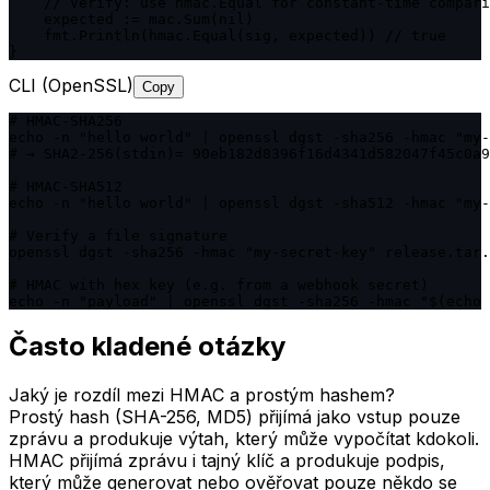
    // Verify: use hmac.Equal for constant-time compari
    expected := mac.Sum(nil)

    fmt.Println(hmac.Equal(sig, expected)) // true

}
CLI (OpenSSL)
Copy
# HMAC-SHA256

echo -n "hello world" | openssl dgst -sha256 -hmac "my-
# → SHA2-256(stdin)= 90eb182d8396f16d4341d582047f45c0a9
# HMAC-SHA512

echo -n "hello world" | openssl dgst -sha512 -hmac "my-
# Verify a file signature

openssl dgst -sha256 -hmac "my-secret-key" release.tar.
# HMAC with hex key (e.g. from a webhook secret)

echo -n "payload" | openssl dgst -sha256 -hmac "$(echo 
Často kladené otázky
Jaký je rozdíl mezi HMAC a prostým hashem?
Prostý hash (SHA-256, MD5) přijímá jako vstup pouze
zprávu a produkuje výtah, který může vypočítat kdokoli.
HMAC přijímá zprávu i tajný klíč a produkuje podpis,
který může generovat nebo ověřovat pouze někdo se