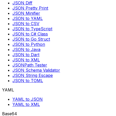
JSON Diff
JSON Pretty Print
JSON Minifier
JSON to YAML
JSON to CSV
JSON to TypeScript
JSON to C# Class
JSON to Go Struct
JSON to Python
JSON to Java
JSON to Dart
JSON to XML
JSONPath Tester
JSON Schema Validator
JSON String Escape
JSON to TOML
YAML
YAML to JSON
YAML to XML
Base64