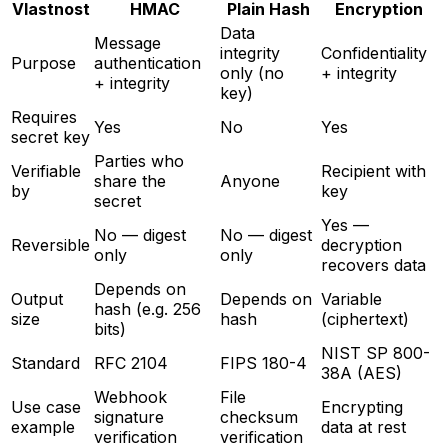
Vlastnost
HMAC
Plain Hash
Encryption
Data
Message
integrity
Confidentiality
Purpose
authentication
only (no
+ integrity
+ integrity
key)
Requires
Yes
No
Yes
secret key
Parties who
Verifiable
Recipient with
share the
Anyone
by
key
secret
Yes —
No — digest
No — digest
Reversible
decryption
only
only
recovers data
Depends on
Output
Depends on
Variable
hash (e.g. 256
size
hash
(ciphertext)
bits)
NIST SP 800-
Standard
RFC 2104
FIPS 180-4
38A (AES)
Webhook
File
Use case
Encrypting
signature
checksum
example
data at rest
verification
verification