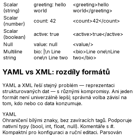
Scalar
greeting: hello
<greeting>hello
(string)
world
world</greeting>
Scalar
count: 42
<count>42</count>
(number)
Scalar
active: true
<active>true</active>
(boolean)
Null
value: null
<value/>
Multiline
bio: |\n Line
<bio>Line one\nLine
string
one\n Line two
two</bio>
YAML vs XML: rozdíly formátů
YAML a XML řeší stejný problém — reprezentaci
strukturovaných dat — s různými kompromisy. Ani jeden
formát není univerzálně lepší; správná volba závisí na
tom, kdo nebo co data konzumuje.
YAML
Ohraničení bílými znaky, bez zavíracích tagů. Podporuje
nativní typy (bool, int, float, null). Komentáře s #.
Kompaktní pro konfiguraci a ruční editaci. Parsován