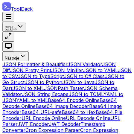
ToolDeck
🇨🇿
cs
Nástroje
JSON Formatter & Beautifier
JSON Validator
JSON
Diff
JSON Pretty Print
JSON Minifier
JSON to YAML
JSON
to CSV
JSON to TypeScript
JSON to C# Class
JSON to
Go Struct
JSON to Python
JSON to Java
JSON to
Dart
JSON to XML
JSONPath Tester
JSON Schema
Validator
JSON String Escape
JSON to TOML
YAML to
JSON
YAML to XML
Base64 Encode Online
Base64
Decode Online
Base64 Image Decoder
Base64 Image
Encoder
Base64 URL-safe
Base64 to Hex
Base64 File
Encoder
URL Encode Online
URL Decode Online
URL
Parser
JWT Encoder
JWT Decoder
Timestamp
Converter
Cron Expression Parser
Cron Expression