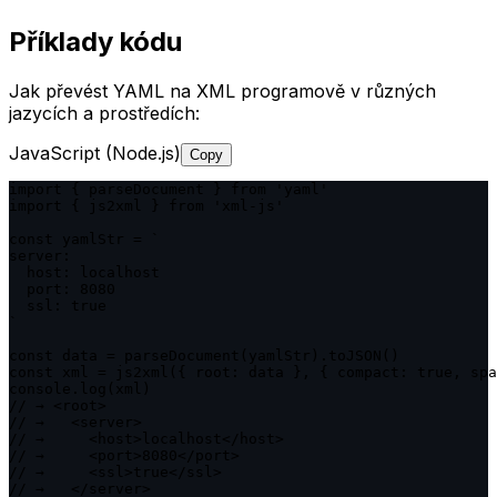
Příklady kódu
Jak převést YAML na XML programově v různých
jazycích a prostředích:
JavaScript (Node.js)
Copy
import { parseDocument } from 'yaml'

import { js2xml } from 'xml-js'

const yamlStr = `

server:

  host: localhost

  port: 8080

  ssl: true

`

const data = parseDocument(yamlStr).toJSON()

const xml = js2xml({ root: data }, { compact: true, spa
console.log(xml)

// → <root>

// →   <server>

// →     <host>localhost</host>

// →     <port>8080</port>

// →     <ssl>true</ssl>

// →   </server>
