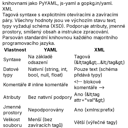
knihovnami jako PyYAML, js-yaml a gopkg.in/yaml.
XML
Tagová syntaxe s explicitními otevíracími a zavíracími
páry. Všechny hodnoty jsou ve výchozím stavu text;
typy vyžadují schéma (XSD). Podporuje atributy, jmenné
prostory, smíšený obsah a instrukce zpracování.
Parsován standardní knihovnou každého majoritního
programovacího jazyka.
Vlastnost
YAML
XML
Na základě
Tagová
Syntaxe
odsazení
(&lt;tag&gt;...&lt;/tag&gt;)
Datové
Nativní (string, int,
Pouze text (schéma
typy
bool, null, float)
přidává typy)
<!-- blokové
Komentáře
# inline komentáře
komentáře -->
Ano (&lt;tag
Atributy
Bez nativní podpory
attr="val"&gt;)
Jmenné
Nepodporovány
Ano (xmlns:prefix)
prostory
Velikost
Menší (bez
Větší (výřečné tagy)
souboru
zavíracích tagů)