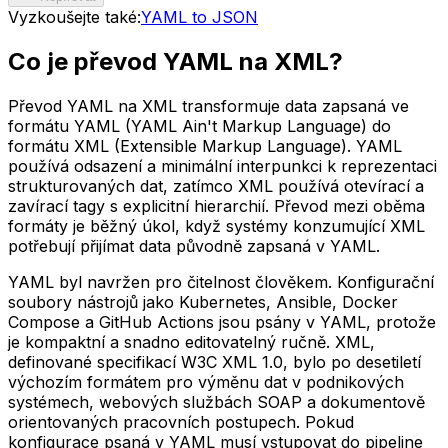
Vyzkoušejte také:
YAML to JSON
Co je převod YAML na XML?
Převod YAML na XML transformuje data zapsaná ve
formátu YAML (YAML Ain't Markup Language) do
formátu XML (Extensible Markup Language). YAML
používá odsazení a minimální interpunkci k reprezentaci
strukturovaných dat, zatímco XML používá otevírací a
zavírací tagy s explicitní hierarchií. Převod mezi oběma
formáty je běžný úkol, když systémy konzumující XML
potřebují přijímat data původně zapsaná v YAML.
YAML byl navržen pro čitelnost člověkem. Konfigurační
soubory nástrojů jako Kubernetes, Ansible, Docker
Compose a GitHub Actions jsou psány v YAML, protože
je kompaktní a snadno editovatelný ručně. XML,
definované specifikací W3C XML 1.0, bylo po desetiletí
výchozím formátem pro výměnu dat v podnikových
systémech, webových službách SOAP a dokumentově
orientovaných pracovních postupech. Pokud
konfigurace psaná v YAML musí vstupovat do pipeline