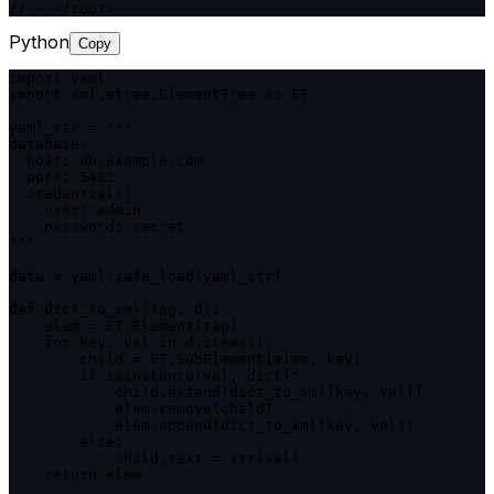
// → </root>
Python
Copy
import yaml

import xml.etree.ElementTree as ET

yaml_str = """

database:

  host: db.example.com

  port: 5432

  credentials:

    user: admin

    password: secret

"""

data = yaml.safe_load(yaml_str)

def dict_to_xml(tag, d):

    elem = ET.Element(tag)

    for key, val in d.items():

        child = ET.SubElement(elem, key)

        if isinstance(val, dict):

            child.extend(dict_to_xml(key, val))

            elem.remove(child)

            elem.append(dict_to_xml(key, val))

        else:

            child.text = str(val)

    return elem
