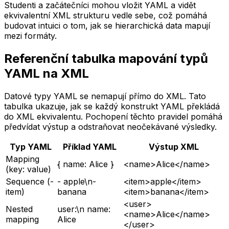
Studenti a začátečníci mohou vložit YAML a vidět
ekvivalentní XML strukturu vedle sebe, což pomáhá
budovat intuici o tom, jak se hierarchická data mapují
mezi formáty.
Referenční tabulka mapování typů
YAML na XML
Datové typy YAML se nemapují přímo do XML. Tato
tabulka ukazuje, jak se každý konstrukt YAML překládá
do XML ekvivalentu. Pochopení těchto pravidel pomáhá
předvídat výstup a odstraňovat neočekávané výsledky.
Typ YAML
Příklad YAML
Výstup XML
Mapping
{ name: Alice }
<name>Alice</name>
(key: value)
Sequence (-
- apple\n-
<item>apple</item>
item)
banana
<item>banana</item>
<user>
Nested
user:\n name:
<name>Alice</name>
mapping
Alice
</user>