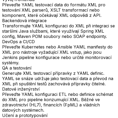
Převeďte YAML testovací data do formátu XML pro
testování XML parserů, XSLT transformací nebo
komponent, které očekávají XML odpovědi z API.
Backendová integrace
Transformujte YAML konfiguraci do XML při integraci se
staršími Java službami, které využívají Spring XML
config, Maven POM soubory nebo SOAP endpointy.
DevOps a CI/CD
Převeďte Kubernetes nebo Ansible YAML manifesty do
XML pro nástroje vyžadující XML vstup, jako jsou
Jenkins pipeline konfigurace nebo určité monitorovací
systémy.
QA a testování
Generujte XML testovací přípravky z YAML definic.
YAML se snáze udržuje jako testovací data a převod na
XML při spuštění testů zachovává přípravky čitelné.
Datové inženýrství
Převeďte YAML konfiguraci ETL nebo definice schémat
do XML pro pipeline konzumující XML. Běžné ve
zdravotnictví (HL7), financích (FpML) a vládních
datových systémech.
Učení a prototypování