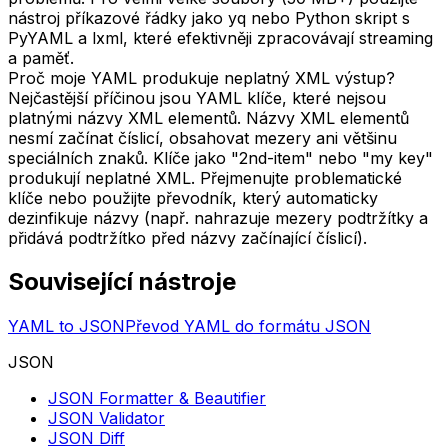
nástroj příkazové řádky jako yq nebo Python skript s
PyYAML a lxml, které efektivněji zpracovávají streaming
a paměť.
Proč moje YAML produkuje neplatný XML výstup?
Nejčastější příčinou jsou YAML klíče, které nejsou
platnými názvy XML elementů. Názvy XML elementů
nesmí začínat číslicí, obsahovat mezery ani většinu
speciálních znaků. Klíče jako "2nd-item" nebo "my key"
produkují neplatné XML. Přejmenujte problematické
klíče nebo použijte převodník, který automaticky
dezinfikuje názvy (např. nahrazuje mezery podtržítky a
přidává podtržítko před názvy začínající číslicí).
Související nástroje
YAML to JSON
Převod YAML do formátu JSON
JSON
JSON Formatter & Beautifier
JSON Validator
JSON Diff