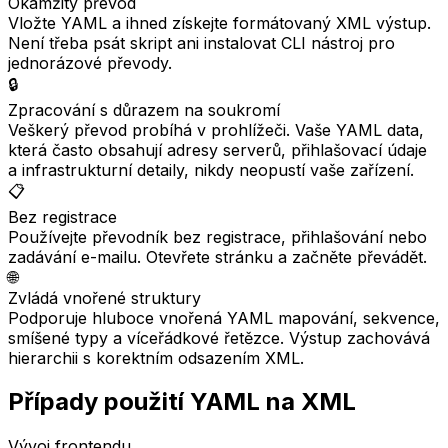
Okamžitý převod
Vložte YAML a ihned získejte formátovaný XML výstup.
Není třeba psát skript ani instalovat CLI nástroj pro
jednorázové převody.
🔒
Zpracování s důrazem na soukromí
Veškerý převod probíhá v prohlížeči. Vaše YAML data,
která často obsahují adresy serverů, přihlašovací údaje
a infrastrukturní detaily, nikdy neopustí vaše zařízení.
📋
Bez registrace
Používejte převodník bez registrace, přihlašování nebo
zadávání e-mailu. Otevřete stránku a začněte převádět.
🌐
Zvládá vnořené struktury
Podporuje hluboce vnořená YAML mapování, sekvence,
smíšené typy a víceřádkové řetězce. Výstup zachovává
hierarchii s korektním odsazením XML.
Případy použití YAML na XML
Vývoj frontendu