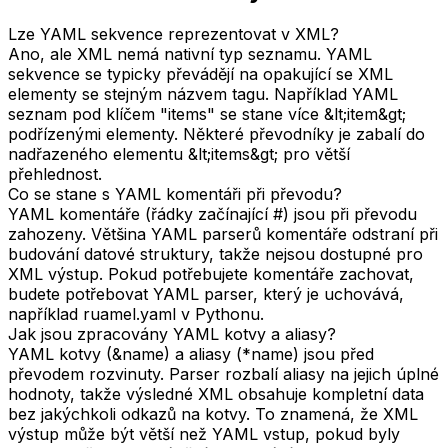
Lze YAML sekvence reprezentovat v XML?
Ano, ale XML nemá nativní typ seznamu. YAML
sekvence se typicky převádějí na opakující se XML
elementy se stejným názvem tagu. Například YAML
seznam pod klíčem "items" se stane více &lt;item&gt;
podřízenými elementy. Některé převodníky je zabalí do
nadřazeného elementu &lt;items&gt; pro větší
přehlednost.
Co se stane s YAML komentáři při převodu?
YAML komentáře (řádky začínající #) jsou při převodu
zahozeny. Většina YAML parserů komentáře odstraní při
budování datové struktury, takže nejsou dostupné pro
XML výstup. Pokud potřebujete komentáře zachovat,
budete potřebovat YAML parser, který je uchovává,
například ruamel.yaml v Pythonu.
Jak jsou zpracovány YAML kotvy a aliasy?
YAML kotvy (&name) a aliasy (*name) jsou před
převodem rozvinuty. Parser rozbalí aliasy na jejich úplné
hodnoty, takže výsledné XML obsahuje kompletní data
bez jakýchkoli odkazů na kotvy. To znamená, že XML
výstup může být větší než YAML vstup, pokud byly