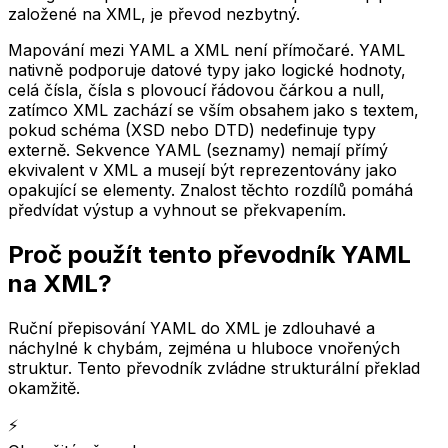
založené na XML, je převod nezbytný.
Mapování mezi YAML a XML není přímočaré. YAML
nativně podporuje datové typy jako logické hodnoty,
celá čísla, čísla s plovoucí řádovou čárkou a null,
zatímco XML zachází se vším obsahem jako s textem,
pokud schéma (XSD nebo DTD) nedefinuje typy
externě. Sekvence YAML (seznamy) nemají přímý
ekvivalent v XML a musejí být reprezentovány jako
opakující se elementy. Znalost těchto rozdílů pomáhá
předvídat výstup a vyhnout se překvapením.
Proč použít tento převodník YAML
na XML?
Ruční přepisování YAML do XML je zdlouhavé a
náchylné k chybám, zejména u hluboce vnořených
struktur. Tento převodník zvládne strukturální překlad
okamžitě.
⚡