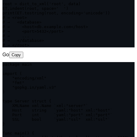
root = dict_to_xml('root', data)

ET.indent(root, space='  ')

print(ET.tostring(root, encoding='unicode'))

# → <root>

# →   <database>

# →     <host>db.example.com</host>

# →     <port>5432</port>

# →     ...

# →   </database>

# → </root>
Go
Copy
package main

import (

    "encoding/xml"

    "fmt"

    "gopkg.in/yaml.v3"

)

type Server struct {

    XMLName xml.Name `xml:"server"`

    Host    string   `yaml:"host" xml:"host"`

    Port    int      `yaml:"port" xml:"port"`

    SSL     bool     `yaml:"ssl"  xml:"ssl"`

}

func main() {
