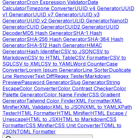
Generator
Cron Expression Validator
Date
Calculator
Timezone Converter
UUID v4 Generator
UUID
v1 Generator
UUID v7 Generator
UUID v3
Generator
UUID v2 Generator
ULID Generator
NanoID
Generator
CUID Generator
CUID2 Generator
UUID
Decoder
MD5 Hash Generator
SHA-1 Hash
Generator
SHA-256 Hash Generator
SHA-384 Hash
Generator
SHA-512 Hash Generator
HMAC
Generator
Hash Identifier
CSV to JSON
CSV to
Markdown
CSV to HTML Table
CSV Formatter
CSV to
SQL
CSV to XML
CSV to YAML
Word Counter
Case
Converter
Lorem Ipsum Generator
Line Sorter
Duplicate
Line Remover
Text Diff
Regex Tester
Markdown
Preview
Password Generator
Slug Generator
String
Escape
Color Converter
Color Contrast Checker
Color
Palette Generator
Color Name Finder
CSS Gradient
Generator
Tailwind Color Finder
XML Formatter
XML
Minifier
XML Validator
XML to JSON
XML to YAML
XPath
Tester
HTML Formatter
HTML Minifier
HTML Escape /
Unescape
HTML to JSX
HTML to Markdown
CSS
Formatter
CSS Minifier
CSS Unit Converter
TOML to
JSON
TOML Formatter