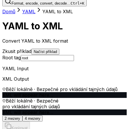
Format, encode, convert, decode…
Ctrl+K
Domů
YAML
YAML to XML
YAML to XML
Convert YAML to XML format
Zkusit příklad
Načíst příklad
Root tag
YAML Input
XML Output
Běží lokálně · Bezpečné pro vkládání tajných údajů
XML will appear here…
Běží lokálně · Bezpečné
pro vkládání tajných údajů
XML will appear here…
2 mezery
4 mezery
Kopírovat