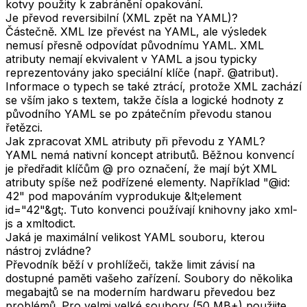
kotvy použity k zabránění opakování.
Je převod reversibilní (XML zpět na YAML)?
Částečně. XML lze převést na YAML, ale výsledek
nemusí přesně odpovídat původnímu YAML. XML
atributy nemají ekvivalent v YAML a jsou typicky
reprezentovány jako speciální klíče (např. @atribut).
Informace o typech se také ztrácí, protože XML zachází
se vším jako s textem, takže čísla a logické hodnoty z
původního YAML se po zpátečním převodu stanou
řetězci.
Jak zpracovat XML atributy při převodu z YAML?
YAML nemá nativní koncept atributů. Běžnou konvencí
je předřadit klíčům @ pro označení, že mají být XML
atributy spíše než podřízené elementy. Například "@id:
42" pod mapováním vyprodukuje &lt;element
id="42"&gt;. Tuto konvenci používají knihovny jako xml-
js a xmltodict.
Jaká je maximální velikost YAML souboru, kterou
nástroj zvládne?
Převodník běží v prohlížeči, takže limit závisí na
dostupné paměti vašeho zařízení. Soubory do několika
megabajtů se na moderním hardwaru převedou bez
problémů. Pro velmi velké soubory (50 MB+) použijte