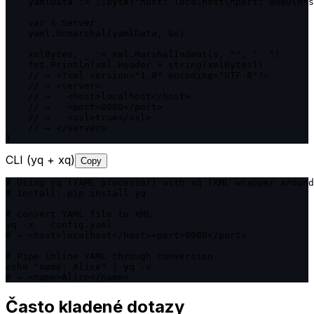
    yamlData := []byte("host: localhost\nport: 8080\nss
    var s Server

    yaml.Unmarshal(yamlData, &s)

    xmlBytes, _ := xml.MarshalIndent(s, "", "  ")

    fmt.Println(xml.Header + string(xmlBytes))

    // → <?xml version="1.0" encoding="UTF-8"?>

    // → <server>

    // →   <host>localhost</host>

    // →   <port>8080</port>

    // →   <ssl>true</ssl>

    // → </server>

}
CLI (yq + xq)
Copy
# Using yq (YAML processor) with xq (XML wrapper around
# Install: pip install yq

# Convert YAML file to XML

yq -x . config.yaml

# → <host>localhost</host><port>8080</port>

# Pipe inline YAML through conversion

echo "name: Alice" | yq -x .

# → <name>Alice</name>
Často kladené dotazy