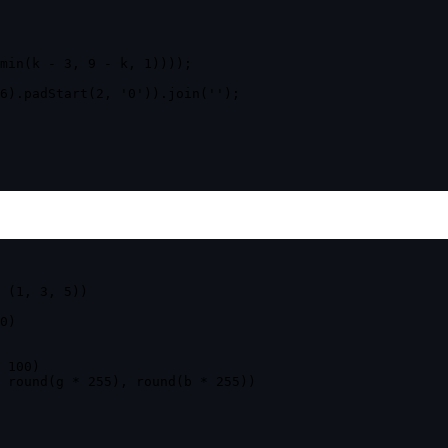
min(k - 3, 9 - k, 1))));

6).padStart(2, '0')).join('');

 (1, 3, 5))

0)

 100)

 round(g * 255), round(b * 255))
