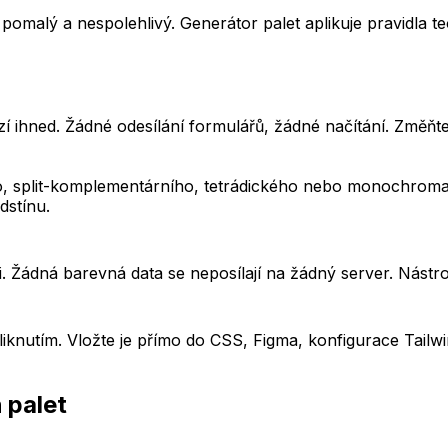
pomalý a nespolehlivý. Generátor palet aplikuje pravidla 
í ihned. Žádné odesílání formulářů, žádné načítání. Změňte
o, split-komplementárního, tetrádického nebo monochromat
dstínu.
ádná barevná data se neposílají na žádný server. Nástroj f
liknutím. Vložte je přímo do CSS, Figma, konfigurace Tailw
 palet