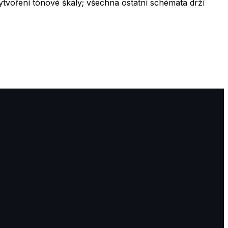
vytvoření tónové škály; všechna ostatní schémata drží