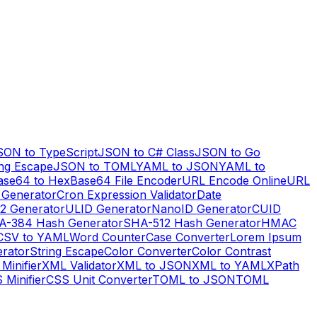
SON to TypeScript
JSON to C# Class
JSON to Go
ng Escape
JSON to TOML
YAML to JSON
YAML to
ase64 to Hex
Base64 File Encoder
URL Encode Online
URL
 Generator
Cron Expression Validator
Date
2 Generator
ULID Generator
NanoID Generator
CUID
A-384 Hash Generator
SHA-512 Hash Generator
HMAC
CSV to YAML
Word Counter
Case Converter
Lorem Ipsum
erator
String Escape
Color Converter
Color Contrast
Minifier
XML Validator
XML to JSON
XML to YAML
XPath
 Minifier
CSS Unit Converter
TOML to JSON
TOML