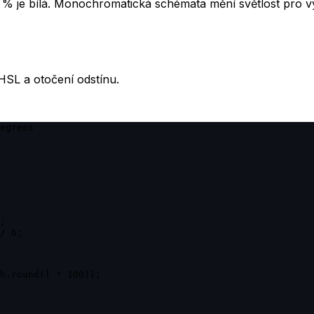
100 % je bílá. Monochromatická schémata mění světlost pro 
SL a otočení odstínu.
egrees

;

/ 6;

h.round(l * 100)];
