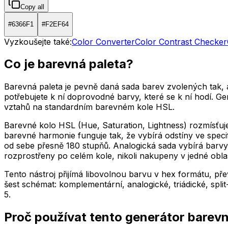
Copy all
#6366F1
#F2EF64
Vyzkoušejte také:
Color Converter
Color Contrast Checker
Co je barevná paleta?
Barevná paleta je pevně daná sada barev zvolených tak, 
potřebujete k ní doprovodné barvy, které se k ní hodí. 
vztahů na standardním barevném kole HSL.
Barevné kolo HSL (Hue, Saturation, Lightness) rozmísťuj
barevné harmonie funguje tak, že vybírá odstíny ve spec
od sebe přesně 180 stupňů. Analogická sada vybírá barvy
rozprostřeny po celém kole, nikoli nakupeny v jedné oblas
Tento nástroj přijímá libovolnou barvu v hex formátu, p
šest schémat: komplementární, analogické, triádické, sp
5.
Proč používat tento generátor barev