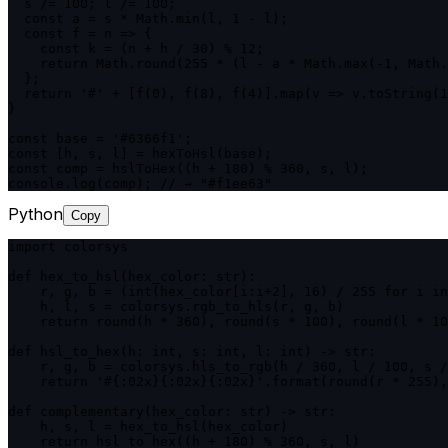
  s /= 100; l /= 100;

  const a = s * Math.min(l, 1 - l);

  const f = n => {

    const k = (n + h / 30) % 12;

    return Math.round(255 * (l - a * Math.max(-1, Math.
  };

  return '#' + [f(0), f(8), f(4)].map(v => v.toString(1
}

const base = '#6366f1';

const [h, s, l] = hexToHsl(base);

const comp = hslToHex((h + 180) % 360, s, l);

console.log(comp); // → "#f1ee63"
Python
Copy
import colorsys

def hex_to_hsl(hex_color: str):

    r, g, b = (int(hex_color[i:i+2], 16) / 255 for i in
    h, l, s = colorsys.rgb_to_hls(r, g, b)

    return round(h * 360), round(s * 100), round(l * 10
def hsl_to_hex(h: int, s: int, l: int) -> str:

    r, g, b = colorsys.hls_to_rgb(h / 360, l / 100, s /
    return '#{:02x}{:02x}{:02x}'.format(round(r * 255),
def complementary(hex_color: str) -> str:

    h, s, l = hex_to_hsl(hex_color)

    return hsl_to_hex((h + 180) % 360, s, l)
