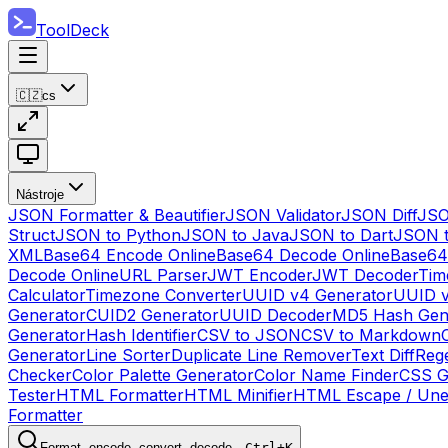
ToolDeck
🇨🇿
cs
Nástroje
JSON Formatter & Beautifier
JSON Validator
JSON Diff
JSO
Struct
JSON to Python
JSON to Java
JSON to Dart
JSON 
XML
Base64 Encode Online
Base64 Decode Online
Base64
Decode Online
URL Parser
JWT Encoder
JWT Decoder
Tim
Calculator
Timezone Converter
UUID v4 Generator
UUID v
Generator
CUID2 Generator
UUID Decoder
MD5 Hash Gen
Generator
Hash Identifier
CSV to JSON
CSV to Markdown
Generator
Line Sorter
Duplicate Line Remover
Text Diff
Reg
Checker
Color Palette Generator
Color Name Finder
CSS G
Tester
HTML Formatter
HTML Minifier
HTML Escape / Un
Formatter
Format, encode, convert, decode…
Ctrl+K