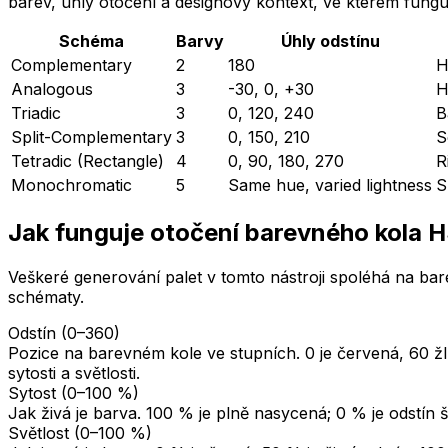
barev, úhly otočení a designový kontext, ve kterém funguj
Schéma
Barvy
Úhly odstínu
Complementary
2
180
H
Analogous
3
-30, 0, +30
H
Triadic
3
0, 120, 240
B
Split-Complementary
3
0, 150, 210
S
Tetradic (Rectangle)
4
0, 90, 180, 270
R
Monochromatic
5
Same hue, varied lightness
S
Jak funguje otočení barevného kola 
Veškeré generování palet v tomto nástroji spoléhá na ba
schématy.
Odstín (0–360)
Pozice na barevném kole ve stupních. 0 je červená, 60 ž
sytosti a světlosti.
Sytost (0–100 %)
Jak živá je barva. 100 % je plně nasycená; 0 % je odstín 
Světlost (0–100 %)