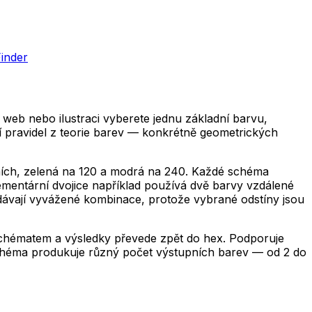
Finder
web nebo ilustraci vyberete jednu základní barvu,
í pravidel z teorie barev — konkrétně geometrických
pních, zelená na 120 a modrá na 240. Každé schéma
ementární dvojice například používá dvě barvy vzdálené
 dávají vyvážené kombinace, protože vybrané odstíny jsou
 schématem a výsledky převede zpět do hex. Podporuje
schéma produkuje různý počet výstupních barev — od 2 do