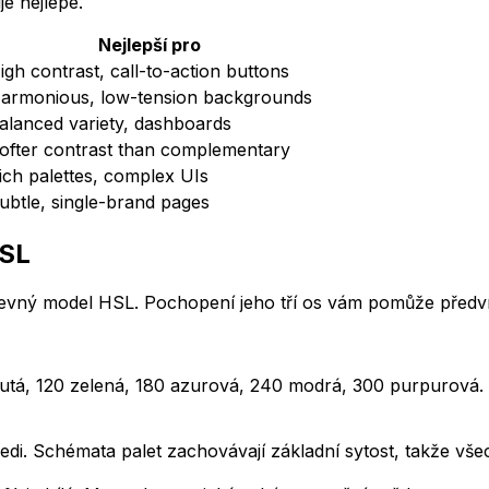
e nejlépe.
Nejlepší pro
igh contrast, call-to-action buttons
armonious, low-tension backgrounds
alanced variety, dashboards
ofter contrast than complementary
ich palettes, complex UIs
ubtle, single-brand pages
HSL
revný model HSL. Pochopení jeho tří os vám pomůže předvíd
lutá, 120 zelená, 180 azurová, 240 modrá, 300 purpurová. 
šedi. Schémata palet zachovávají základní sytost, takže vše