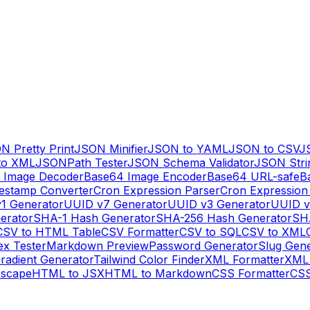
N Pretty Print
JSON Minifier
JSON to YAML
JSON to CSV
J
to XML
JSONPath Tester
JSON Schema Validator
JSON Stri
 Image Decoder
Base64 Image Encoder
Base64 URL-safe
B
estamp Converter
Cron Expression Parser
Cron Expression
1 Generator
UUID v7 Generator
UUID v3 Generator
UUID v
erator
SHA-1 Hash Generator
SHA-256 Hash Generator
SH
CSV to HTML Table
CSV Formatter
CSV to SQL
CSV to XML
ex Tester
Markdown Preview
Password Generator
Slug Gen
radient Generator
Tailwind Color Finder
XML Formatter
XML 
escape
HTML to JSX
HTML to Markdown
CSS Formatter
CSS