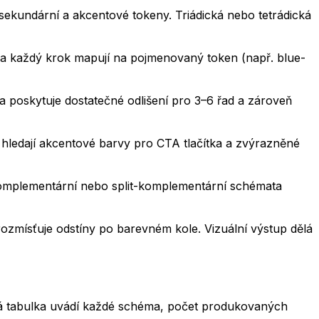
sekundární a akcentové tokeny. Triádická nebo tetrádická
y a každý krok mapují na pojmenovaný token (např. blue-
eta poskytuje dostatečné odlišení pro 3–6 řad a zároveň
hledají akcentové barvy pro CTA tlačítka a zvýrazněné
. Komplementární nebo split-komplementární schémata
rozmísťuje odstíny po barevném kole. Vizuální výstup dělá
ná tabulka uvádí každé schéma, počet produkovaných