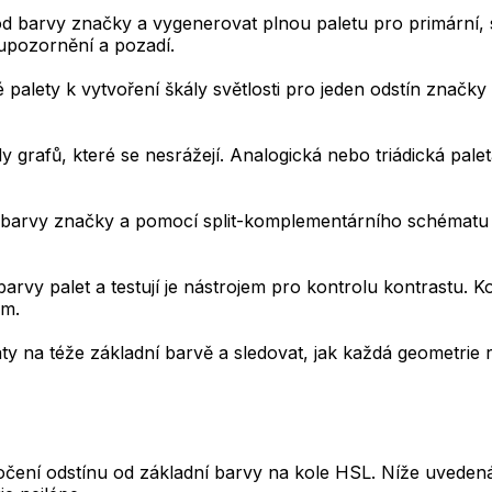
od barvy značky a vygenerovat plnou paletu pro primární, 
 upozornění a pozadí.
palety k vytvoření škály světlosti pro jeden odstín značk
dy grafů, které se nesrážejí. Analogická nebo triádická pal
í barvy značky a pomocí split-komplementárního schématu 
barvy palet a testují je nástrojem pro kontrolu kontrastu
em.
y na téže základní barvě a sledovat, jak každá geometrie 
očení odstínu od základní barvy na kole HSL. Níže uvede