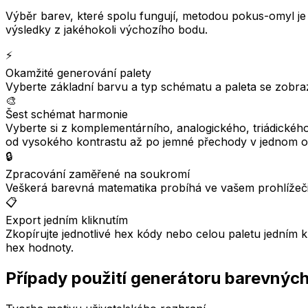
Výběr barev, které spolu fungují, metodou pokus-omyl je 
výsledky z jakéhokoli výchozího bodu.
⚡
Okamžité generování palety
Vyberte základní barvu a typ schématu a paleta se zobraz
🎨
Šest schémat harmonie
Vyberte si z komplementárního, analogického, triádickéh
od vysokého kontrastu až po jemné přechody v jednom o
🔒
Zpracování zaměřené na soukromí
Veškerá barevná matematika probíhá ve vašem prohlížeči. Ž
📋
Export jedním kliknutím
Zkopírujte jednotlivé hex kódy nebo celou paletu jedním k
hex hodnoty.
Případy použití generátoru barevných