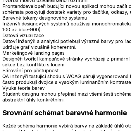
Tvorba motivu uživatelského rozhraní
Frontenddevelopeři budující novou aplikaci mohou začít 
schémata poskytují dostatek variety pro tlačítka, odkazy,
Barevné tokeny designového systému
Inženýři designových systémů používají monochromatické 
100 až blue-900).
Datová vizualizace
Datoví inženýři a analytici potřebují výrazné barvy pro řa
udržuje graf vizuálně koherentní.
Marketingové landing pages
Designéři tvořící kampaňové stránky vycházejí z primárn
sekce bez konfliktu s logem.
Párování pro přístupnost
QA inženýři testující shodu s WCAG párují vygenerované 
často produkují dvojice s vysokým luminančním kontrast
Výuka teorie barev
Studenti designu mohou přepínat mezi všemi šesti schémat
abstraktní úhly konkrétními.
Srovnání schémat barevné harmonie
Každé schéma harmonie vybírá barvy na základě úhlů ot