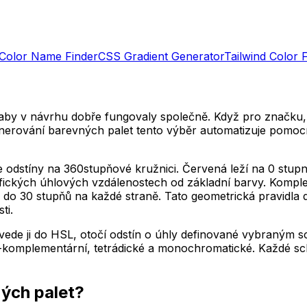
Color Name Finder
CSS Gradient Generator
Tailwind Color 
aby v návrhu dobře fungovaly společně. Když pro značku, 
Generování barevných palet tento výběr automatizuje pomoc
e odstíny na 360stupňové kružnici. Červená leží na 0 stu
ifických úhlových vzdálenostech od základní barvy. Kompl
 do 30 stupňů na každé straně. Tato geometrická pravidla
ti.
řevede ji do HSL, otočí odstín o úhly definované vybraným
lit-komplementární, tetrádické a monochromatické. Každé 
ných palet?