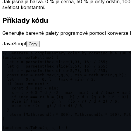
Jak jasná je barva. 0 % je černá, 50 % je čistý odstín, 
světlost konstantní.
Příklady kódu
Generujte barevné palety programově pomocí konverze H
JavaScript
Copy
// Generate a complementary color by rotating hue 180 d
function hexToHsl(hex) {

  let r = parseInt(hex.slice(1,3), 16) / 255;

  let g = parseInt(hex.slice(3,5), 16) / 255;

  let b = parseInt(hex.slice(5,7), 16) / 255;

  const max = Math.max(r,g,b), min = Math.min(r,g,b);

  let h = 0, s = 0, l = (max + min) / 2;

  if (max !== min) {

    const d = max - min;

    s = l > 0.5 ? d / (2 - max - min) : d / (max + min)
    if (max === r) h = ((g - b) / d + (g < b ? 6 : 0)) 
    else if (max === g) h = ((b - r) / d + 2) / 6;

    else h = ((r - g) / d + 4) / 6;

  }

  return [Math.round(h * 360), Math.round(s * 100), Mat
}

function hslToHex(h, s, l) {
