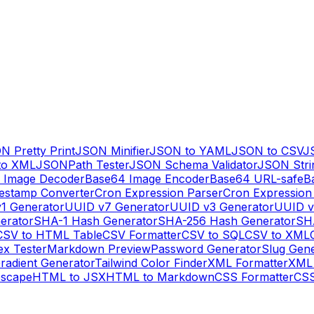
N Pretty Print
JSON Minifier
JSON to YAML
JSON to CSV
J
to XML
JSONPath Tester
JSON Schema Validator
JSON Stri
 Image Decoder
Base64 Image Encoder
Base64 URL-safe
B
estamp Converter
Cron Expression Parser
Cron Expression
1 Generator
UUID v7 Generator
UUID v3 Generator
UUID v
erator
SHA-1 Hash Generator
SHA-256 Hash Generator
SH
CSV to HTML Table
CSV Formatter
CSV to SQL
CSV to XML
ex Tester
Markdown Preview
Password Generator
Slug Gen
radient Generator
Tailwind Color Finder
XML Formatter
XML 
escape
HTML to JSX
HTML to Markdown
CSS Formatter
CSS