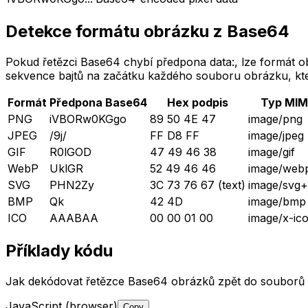
Detekce formátu obrázku z Base64
Pokud řetězci Base64 chybí předpona data:, lze formát o
sekvence bajtů na začátku každého souboru obrázku, které
Formát
Předpona Base64
Hex podpis
Typ MIM
PNG
iVBORw0KGgo
89 50 4E 47
image/png
JPEG
/9j/
FF D8 FF
image/jpeg
GIF
R0lGOD
47 49 46 38
image/gif
WebP
UklGR
52 49 46 46
image/web
SVG
PHN2Zy
3C 73 76 67 (text)
image/svg
BMP
Qk
42 4D
image/bmp
ICO
AAABAA
00 00 01 00
image/x-ic
Příklady kódu
Jak dekódovat řetězce Base64 obrázků zpět do souborů o
JavaScript (browser)
Copy