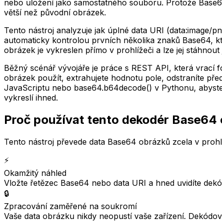
nebo uložení jako samostatného souboru. Protože Base64 
větší než původní obrázek.
Tento nástroj analyzuje jak úplné data URI (data:image/p
automaticky kontrolou prvních několika znaků Base64,
obrázek je vykreslen přímo v prohlížeči a lze jej stáhnout
Běžný scénář vývojáře je práce s REST API, která vrací f
obrázek použít, extrahujete hodnotu pole, odstraníte pře
JavaScriptu nebo base64.b64decode() v Pythonu, abyste o
vykreslí ihned.
Proč používat tento dekodér Base64
Tento nástroj převede data Base64 obrázků zcela v prohl
⚡
Okamžitý náhled
Vložte řetězec Base64 nebo data URI a hned uvidíte dekó
🔒
Zpracování zaměřené na soukromí
Vaše data obrázku nikdy neopustí vaše zařízení. Dekódová