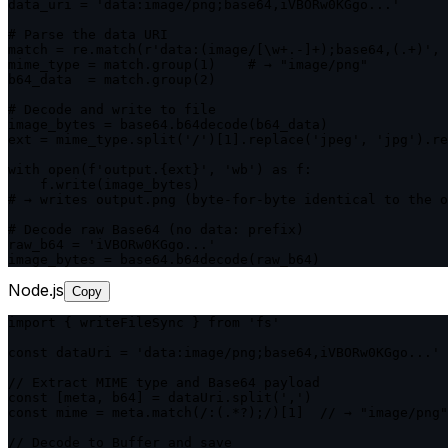
data_uri = 'data:image/png;base64,iVBORw0KGgo...'

# Parse the data URI

match = re.match(r'data:(image/[\w+.-]+);base64,(.+)', 
mime_type = match.group(1)    # → "image/png"

b64_data  = match.group(2)

# Decode and write to file

image_bytes = base64.b64decode(b64_data)

ext = mime_type.split('/')[1].replace('jpeg', 'jpg').re
with open(f'output.{ext}', 'wb') as f:

    f.write(image_bytes)

# → writes output.png (byte-for-byte identical to the o
# Decode raw Base64 (no data: prefix)

raw_b64 = 'iVBORw0KGgo...'

image_bytes = base64.b64decode(raw_b64)
Node.js
Copy
import { writeFileSync } from 'fs'

const dataUri = 'data:image/png;base64,iVBORw0KGgo...'

// Extract MIME type and Base64 payload

const [meta, b64] = dataUri.split(',')

const mime = meta.match(/:(.*?);/)[1]  // → "image/png"

// Decode to Buffer and save
