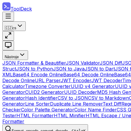
ToolDeck
🇨🇿
cs
Nástroje
JSON Formatter & Beautifier
JSON Validator
JSON Diff
JSO
Struct
JSON to Python
JSON to Java
JSON to Dart
JSON 
XML
Base64 Encode Online
Base64 Decode Online
Base64
Decode Online
URL Parser
JWT Encoder
JWT Decoder
Tim
Calculator
Timezone Converter
UUID v4 Generator
UUID v
Generator
CUID2 Generator
UUID Decoder
MD5 Hash Gen
Generator
Hash Identifier
CSV to JSON
CSV to Markdown
Generator
Line Sorter
Duplicate Line Remover
Text Diff
Reg
Checker
Color Palette Generator
Color Name Finder
CSS G
Tester
HTML Formatter
HTML Minifier
HTML Escape / Un
Formatter
Format, encode, convert, decode…
Ctrl+K