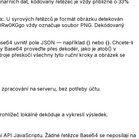
nárních dat, kódovaný řetězec je vždy přibližně o 33%
ta:. U syrových řetězců je formát obrázku detekován
iVBORw0KGgo vždy označuje soubor PNG. Dekódovaný
ase64 uvnitř pole JSON — například {} nebo {}. Chcete-li
ky Base64 proveďte přes dekodér, jako je atob() v
roje přeskočí všechny tyto ruční kroky a obrázek se
z zpracování na serveru, bez potřeby účtu.
hlížeč lokálně dekóduje a vykreslí výsledek.
í API JavaScriptu. Žádné řetězce Base64 se neposílají na