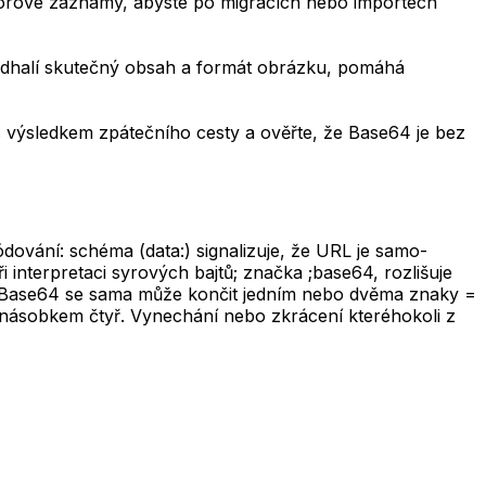
zorové záznamy, abyste po migracích nebo importech
odhalí skutečný obsah a formát obrázku, pomáhá
 výsledkem zpátečního cesty a ověřte, že Base64 je bez
ování: schéma (data:) signalizuje, že URL je samo-
 interpretaci syrových bajtů; značka ;base64, rozlišuje
t Base64 se sama může končit jedním nebo dvěma znaky =
y násobkem čtyř. Vynechání nebo zkrácení kteréhokoli z