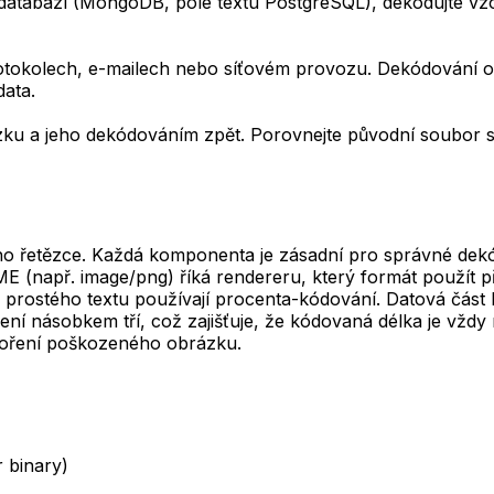
 databází (MongoDB, pole textu PostgreSQL), dekódujte v
rotokolech, e-mailech nebo síťovém provozu. Dekódování 
data.
ku a jeho dekódováním zpět. Porovnejte původní soubor s
o řetězce. Každá komponenta je zásadní pro správné dekód
 (např. image/png) říká rendereru, který formát použít při
 prostého textu používají procenta-kódování. Datová čás
ení násobkem tří, což zajišťuje, že kódovaná délka je vžd
voření poškozeného obrázku.
 binary)