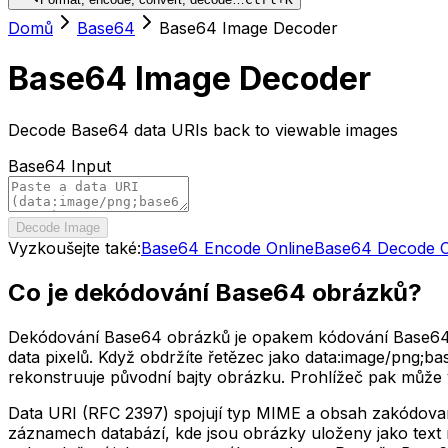
Domů
Base64
Base64 Image Decoder
Base64 Image Decoder
Decode Base64 data URIs back to viewable images
Base64 Input
Decode Image
Vyzkoušejte také:
Base64 Encode Online
Base64 Decode O
Co je dekódování Base64 obrázků?
Dekódování Base64 obrázků je opakem kódování Base64 ob
data pixelů. Když obdržíte řetězec jako data:image/png
rekonstruuje původní bajty obrázku. Prohlížeč pak může v
Data URI (RFC 2397) spojují typ MIME a obsah zakódovan
záznamech databází, kde jsou obrázky uloženy jako text 