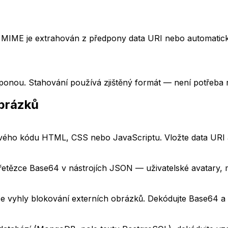
MIME je extrahován z předpony data URI nebo automatick
nou. Stahování používá zjištěný formát — není potřeba ru
obrázků
vého kódu HTML, CSS nebo JavaScriptu. Vložte data URI a
etězce Base64 v nástrojích JSON — uživatelské avatary, 
se vyhly blokování externích obrázků. Dekódujte Base64 a 