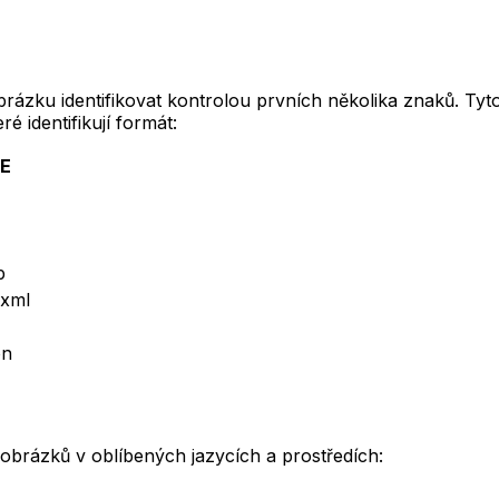
brázku identifikovat kontrolou prvních několika znaků. T
 identifikují formát:
E
p
+xml
on
brázků v oblíbených jazycích a prostředích: