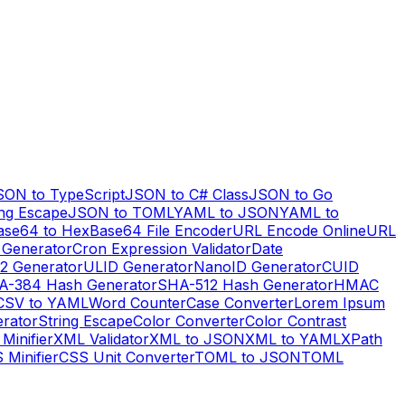
SON to TypeScript
JSON to C# Class
JSON to Go
ng Escape
JSON to TOML
YAML to JSON
YAML to
ase64 to Hex
Base64 File Encoder
URL Encode Online
URL
 Generator
Cron Expression Validator
Date
2 Generator
ULID Generator
NanoID Generator
CUID
A-384 Hash Generator
SHA-512 Hash Generator
HMAC
CSV to YAML
Word Counter
Case Converter
Lorem Ipsum
erator
String Escape
Color Converter
Color Contrast
Minifier
XML Validator
XML to JSON
XML to YAML
XPath
 Minifier
CSS Unit Converter
TOML to JSON
TOML