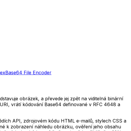
Hex
Base64 File Encoder
vuje obrázek, a převede jej zpět na viditelná binární
a URI, vrátí kódování Base64 definované v RFC 4648 a
vědích API, zdrojovém kódu HTML e-mailů, stylech CSS a
tné k zobrazení náhledu obrázku, ověření jeho obsahu