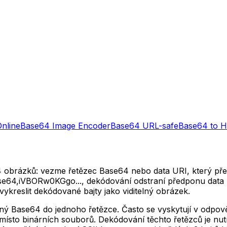
nline
Base64 Image Encoder
Base64 URL-safe
Base64 to 
rázků: vezme řetězec Base64 nebo data URI, který předsta
;base64,iVBORw0KGgo..., dekódování odstraní předponu dat
ykreslit dekódované bajty jako viditelný obrázek.
ý Base64 do jednoho řetězce. Často se vyskytují v odpo
místo binárních souborů. Dekódování těchto řetězců je nu