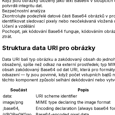
Když jsou obrázky uloženy jako text Base64 v sloupcích
potvrdili integritu dat.
Bezpečnostní analýza
Zkontrolujte podezřelé datové části Base64 obrázků v p
identifikovat sledovací pixely nebo neočekávaná vložená 
Učení a vzdělání
Pochopit, jak kódování Base64 funguje, kódováním obráz
ztrát.
Struktura data URI pro obrázky
Data URI balí typ obrázku a zakódovaný obsah do jednoh
obsažený, spíše než odkaz na externí prostředek; typ MIME
obsah zakódovaný Base64 od dat URI, která pro formáty
odsazení — ty jsou povinné, když počet vstupních bajtů n
těchto komponent způsobí selhání dekódování nebo vyt
Součást
Popis
data:
URI scheme identifier
image/png
MIME type declaring the image format
;base64,
Encoding declaration (always base64 for
iVBORw0KGgo...
Base64-encoded pixel data