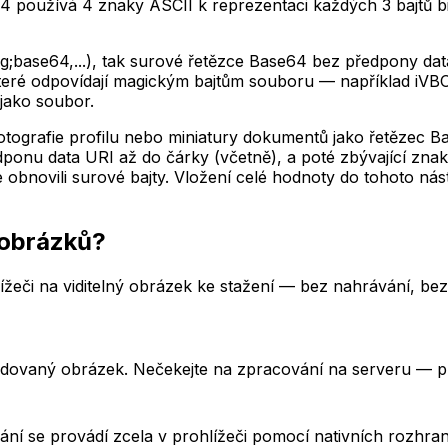
používá 4 znaky ASCII k reprezentaci každých 3 bajtů bi
ng;base64,...), tak surové řetězce Base64 bez předpony da
 které odpovídají magickým bajtům souboru — například 
 jako soubor.
otografie profilu nebo miniatury dokumentů jako řetězec B
dponu data URI až do čárky (včetně), a poté zbývající zna
bnovili surové bajty. Vložení celé hodnoty do tohoto nást
 obrázků?
ížeči na viditelný obrázek ke stažení — bez nahrávání, be
dovaný obrázek. Nečekejte na zpracování na serveru — pro
ní se provádí zcela v prohlížeči pomocí nativních rozhran