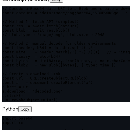
// Decode a Base64 data URI to a Blob and create a down
const dataUri = 'data:image/png;base64,iVBORw0KGgo...'

// Method 1: fetch API (simplest)

const res  = await fetch(dataUri)

const blob = await res.blob()

// blob.type → "image/png", blob.size → 2048

// Method 2: manual decode for older environments

const [header, b64] = dataUri.split(',')

const mime    = header.match(/:(.*?);/)[1]   // → "imag
const binary  = atob(b64)

const bytes   = Uint8Array.from(binary, c => c.charCode
const blob2   = new Blob([bytes], { type: mime })

// Create a download link

const url = URL.createObjectURL(blob)

const a   = document.createElement('a')

a.href = url

a.download = 'decoded.png'

a.click()

URL.revokeObjectURL(url)
Python
Copy
import base64

import re
