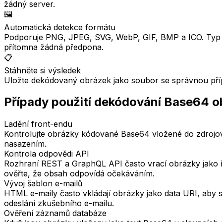
žádný server.
🖼️
Automatická detekce formátu
Podporuje PNG, JPEG, SVG, WebP, GIF, BMP a ICO. Typ 
přítomna žádná předpona.
📋
Stáhněte si výsledek
Uložte dekódovaný obrázek jako soubor se správnou přípo
Případy použití dekódování Base64 
Ladění front-endu
Kontrolujte obrázky kódované Base64 vložené do zdrojo
nasazením.
Kontrola odpovědi API
Rozhraní REST a GraphQL API často vrací obrázky jako ř
ověřte, že obsah odpovídá očekáváním.
Vývoj šablon e-mailů
HTML e-maily často vkládají obrázky jako data URI, aby 
odeslání zkušebního e-mailu.
Ověření záznamů databáze