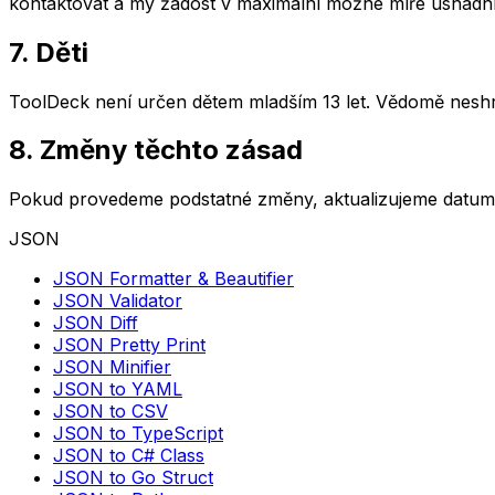
kontaktovat a my žádost v maximální možné míře usnadn
7. Děti
ToolDeck není určen dětem mladším 13 let. Vědomě neshr
8. Změny těchto zásad
Pokud provedeme podstatné změny, aktualizujeme datum P
JSON
JSON Formatter & Beautifier
JSON Validator
JSON Diff
JSON Pretty Print
JSON Minifier
JSON to YAML
JSON to CSV
JSON to TypeScript
JSON to C# Class
JSON to Go Struct