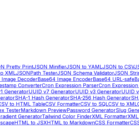
N Pretty Print
JSON Minifier
JSON to YAML
JSON to CSV
J
to XML
JSONPath Tester
JSON Schema Validator
JSON Stri
 Image Decoder
Base64 Image Encoder
Base64 URL-safe
B
estamp Converter
Cron Expression Parser
Cron Expression
1 Generator
UUID v7 Generator
UUID v3 Generator
UUID v
erator
SHA-1 Hash Generator
SHA-256 Hash Generator
SH
CSV to HTML Table
CSV Formatter
CSV to SQL
CSV to XML
ex Tester
Markdown Preview
Password Generator
Slug Gen
radient Generator
Tailwind Color Finder
XML Formatter
XML 
escape
HTML to JSX
HTML to Markdown
CSS Formatter
CSS