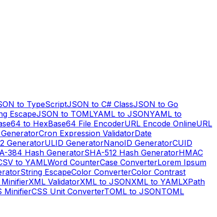
SON to TypeScript
JSON to C# Class
JSON to Go
ng Escape
JSON to TOML
YAML to JSON
YAML to
ase64 to Hex
Base64 File Encoder
URL Encode Online
URL
 Generator
Cron Expression Validator
Date
2 Generator
ULID Generator
NanoID Generator
CUID
A-384 Hash Generator
SHA-512 Hash Generator
HMAC
CSV to YAML
Word Counter
Case Converter
Lorem Ipsum
erator
String Escape
Color Converter
Color Contrast
Minifier
XML Validator
XML to JSON
XML to YAML
XPath
 Minifier
CSS Unit Converter
TOML to JSON
TOML