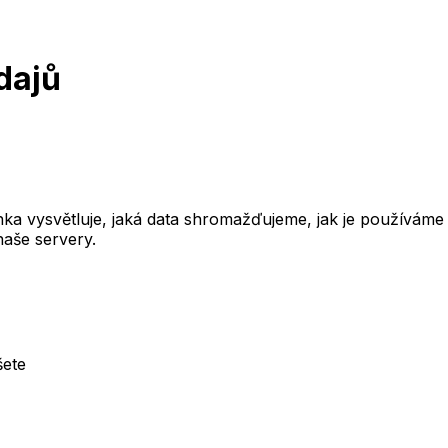
dajů
nka vysvětluje, jaká data shromažďujeme, jak je používáme 
naše servery.
šete