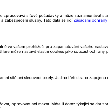
are zpracovává síťové požadavky a může zaznamenávat stand
a zabezpečení služby. Tato data se řídí
Zásadami ochrany 
kálně ve vašem prohlížeči pro zapamatování vašeho nastav
dflare může nastavit vlastní cookies jako součást ochrany
amní sítě ani sledovací pixely. Jediná třetí strana zapojen
vat, opravovat ani mazat. Máte-li dotaz týkající se dat 