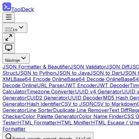
ToolDeck
🇨🇿
cs
Nástroje
JSON Formatter & Beautifier
JSON Validator
JSON Diff
JSO
Struct
JSON to Python
JSON to Java
JSON to Dart
JSON 
XML
Base64 Encode Online
Base64 Decode Online
Base64
Decode Online
URL Parser
JWT Encoder
JWT Decoder
Tim
Calculator
Timezone Converter
UUID v4 Generator
UUID v
Generator
CUID2 Generator
UUID Decoder
MD5 Hash Gen
Generator
Hash Identifier
CSV to JSON
CSV to Markdown
Generator
Line Sorter
Duplicate Line Remover
Text Diff
Reg
Checker
Color Palette Generator
Color Name Finder
CSS G
Tester
HTML Formatter
HTML Minifier
HTML Escape / Un
Formatter
Format, encode, convert, decode…
Ctrl+K