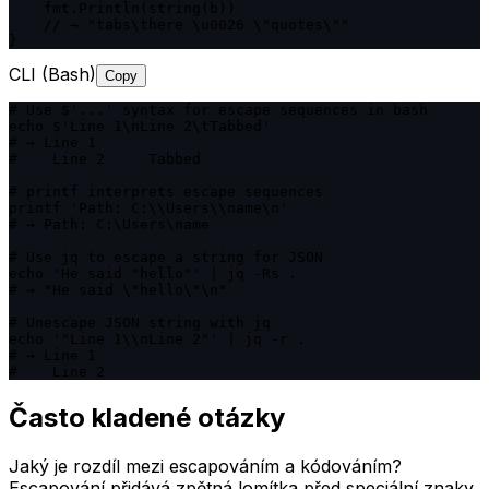
    fmt.Println(string(b))

    // → "tabs\there \u0026 \"quotes\""

}
CLI (Bash)
Copy
# Use $'...' syntax for escape sequences in bash

echo $'Line 1\nLine 2\tTabbed'

# → Line 1

#    Line 2	Tabbed

# printf interprets escape sequences

printf 'Path: C:\\Users\\name\n'

# → Path: C:\Users\name

# Use jq to escape a string for JSON

echo 'He said "hello"' | jq -Rs .

# → "He said \"hello\"\n"

# Unescape JSON string with jq

echo '"Line 1\\nLine 2"' | jq -r .

# → Line 1

#    Line 2
Často kladené otázky
Jaký je rozdíl mezi escapováním a kódováním?
Escapování přidává zpětná lomítka před speciální znaky