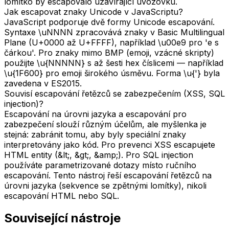
lomítko by escapovalo uzavírající uvozovku.
Jak escapovat znaky Unicode v JavaScriptu?
JavaScript podporuje dvě formy Unicode escapování.
Syntaxe \uNNNN zpracovává znaky v Basic Multilingual
Plane (U+0000 až U+FFFF), například \u00e9 pro 'e s
čárkou'. Pro znaky mimo BMP (emoji, vzácné skripty)
použijte \u{NNNNN} s až šesti hex číslicemi — například
\u{1F600} pro emoji širokého úsměvu. Forma \u{'} byla
zavedena v ES2015.
Souvisí escapování řetězců se zabezpečením (XSS, SQL
injection)?
Escapování na úrovni jazyka a escapování pro
zabezpečení slouží různým účelům, ale myšlenka je
stejná: zabránit tomu, aby byly speciální znaky
interpretovány jako kód. Pro prevenci XSS escapujete
HTML entity (&lt;, &gt;, &amp;). Pro SQL injection
používáte parametrizované dotazy místo ručního
escapování. Tento nástroj řeší escapování řetězců na
úrovni jazyka (sekvence se zpětnými lomítky), nikoli
escapování HTML nebo SQL.
Související nástroje