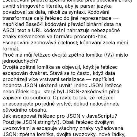
uvnitř stringového literálu, aby je parser jazyka
považoval za data, nikoli za syntaxi. Kódování
transformuje celý řetězec do jiné reprezentace —
například Base64 kódování převádí binární data na
ASCII text a URL kódování nahrazuje nebezpečné
znaky sekvencemi ve formátu procento-hex.
Escapování zachovává čitelnost; kódování zcela mění
formát.
Proč má můj řetězec dvojitá zpětná lomítka (\\\\) místo
jednoduchých?
Dvojitá zpětná lomítka se objevují, když je řetězec
escapován dvakrát. Stává se to často, když data
procházejí více vrstvami serializace — například
hodnota JSON uložená uvnitř jiného JSON řetězce
nebo řádek logu, který byl JSON-zakódován před
zápisem do souboru. Opravte to tak, že řetězec
unescapujete po jedné vrstvě, dokud nedosáhnete
původního obsahu.
Jak escapovat řetězec pro JSON v JavaScriptu?
Použijte JSON.stringify(). Obalí řetězec dvojitými
uvozovkami a escapuje všechny znaky vyžadované
JSON: zpětná lomítka, dvojité uvozovky, nové řádky,