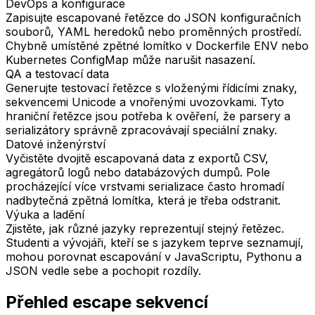
DevOps a konfigurace
Zapisujte escapované řetězce do JSON konfiguračních
souborů, YAML heredoků nebo proměnných prostředí.
Chybně umístěné zpětné lomítko v Dockerfile ENV nebo
Kubernetes ConfigMap může narušit nasazení.
QA a testovací data
Generujte testovací řetězce s vloženými řídicími znaky,
sekvencemi Unicode a vnořenými uvozovkami. Tyto
hraniční řetězce jsou potřeba k ověření, že parsery a
serializátory správně zpracovávají speciální znaky.
Datové inženýrství
Vyčistěte dvojitě escapovaná data z exportů CSV,
agregátorů logů nebo databázových dumpů. Pole
procházející více vrstvami serializace často hromadí
nadbytečná zpětná lomítka, která je třeba odstranit.
Výuka a ladění
Zjistěte, jak různé jazyky reprezentují stejný řetězec.
Studenti a vývojáři, kteří se s jazykem teprve seznamují,
mohou porovnat escapování v JavaScriptu, Pythonu a
JSON vedle sebe a pochopit rozdíly.
Přehled escape sekvencí