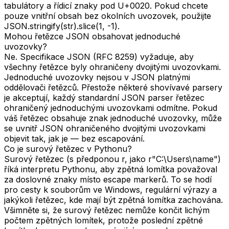
tabulátory a řídicí znaky pod U+0020. Pokud chcete
pouze vnitřní obsah bez okolních uvozovek, použijte
JSON.stringify(str).slice(1, -1).
Mohou řetězce JSON obsahovat jednoduché
uvozovky?
Ne. Specifikace JSON (RFC 8259) vyžaduje, aby
všechny řetězce byly ohraničeny dvojitými uvozovkami.
Jednoduché uvozovky nejsou v JSON platnými
oddělovači řetězců. Přestože některé shovívavé parsery
je akceptují, každý standardní JSON parser řetězec
ohraničený jednoduchými uvozovkami odmítne. Pokud
váš řetězec obsahuje znak jednoduché uvozovky, může
se uvnitř JSON ohraničeného dvojitými uvozovkami
objevit tak, jak je — bez escapování.
Co je surový řetězec v Pythonu?
Surový řetězec (s předponou r, jako r"C:\Users\name")
říká interpretu Pythonu, aby zpětná lomítka považoval
za doslovné znaky místo escape markerů. To se hodí
pro cesty k souborům ve Windows, regulární výrazy a
jakýkoli řetězec, kde mají být zpětná lomítka zachována.
Všimněte si, že surový řetězec nemůže končit lichým
počtem zpětných lomítek, protože poslední zpětné