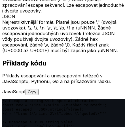
zpracování escape sekvencí. Lze escapovat jednoduché
i dvojité uvozovky.
JSON
Nejrestriktivnější formát. Platné jsou pouze \" (dvojitá
uvozovka), \\, \/, \n, \r, \t, \b, \f a \uNNNN. Žádné
escapování jednoduchých uvozovek (řetězce JSON
vždy používají dvojité uvozovky). Žádné hex
escapování, žádné \v, žádné \0. Každý řídicí znak
(U+0000 až U+001F) musí být zapsán jako \uNNNN.
Příklady kódu
Příklady escapování a unescapování řetězců v
JavaScriptu, Pythonu, Go a na příkazovém řádku.
JavaScript
Copy
// Escape a string with special characters

const raw = 'Line 1\nLine 2\tTabbed "quoted"';

const escaped = JSON.stringify(raw);

// → '"Line 1\\nLine 2\\tTabbed \\"quoted\\""'

// Unescape a JSON string value

const input = '"Hello\\nWorld"';
