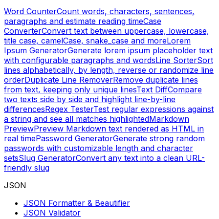
Word Counter
Count words, characters, sentences,
paragraphs and estimate reading time
Case
Converter
Convert text between uppercase, lowercase,
title case, camelCase, snake_case and more
Lorem
Ipsum Generator
Generate lorem ipsum placeholder text
with configurable paragraphs and words
Line Sorter
Sort
lines alphabetically, by length, reverse or randomize line
order
Duplicate Line Remover
Remove duplicate lines
from text, keeping only unique lines
Text Diff
Compare
two texts side by side and highlight line-by-line
differences
Regex Tester
Test regular expressions against
a string and see all matches highlighted
Markdown
Preview
Preview Markdown text rendered as HTML in
real time
Password Generator
Generate strong random
passwords with customizable length and character
sets
Slug Generator
Convert any text into a clean URL-
friendly slug
JSON
JSON Formatter & Beautifier
JSON Validator