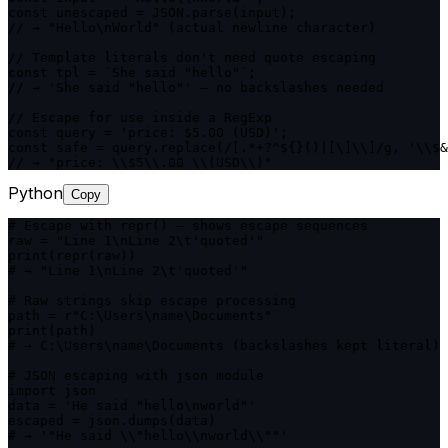
const unescaped = JSON.parse(input);

// → "Hello\nWorld" (actual newline character)

// Template literals don't need quote escaping

const tpl = `She said "hello"`;

// → 'She said "hello"' — no backslashes needed

// Escape for use inside a RegExp

const query = 'price: $5.00 (USD)';

const safe = query.replace(/[.*+?^${}()|[\]\\]/g, '\\$&
// → "price: \\$5\\.00 \\(USD\\)"
Python
Copy
# Escape with repr() — shows escape sequences

raw = "Line 1\nLine 2\t'quoted'"

print(repr(raw))

# → "Line 1\nLine 2\t'quoted'"

# Raw strings skip escape processing

path = r"C:\Users\name\Documents"

print(path)

# → C:\Users\name\Documents (backslashes kept literal)

# JSON escaping with json module

import json

data = 'He said "hello\nworld"'

escaped = json.dumps(data)

# → '"He said \\"hello\\nworld\\""'
