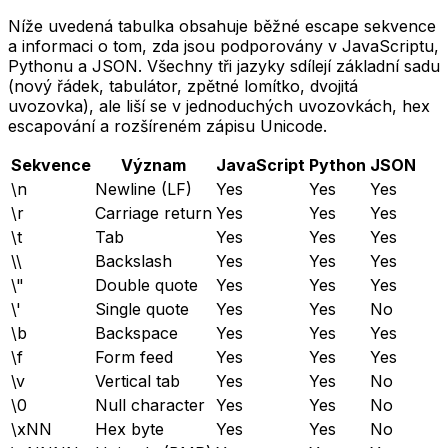
Níže uvedená tabulka obsahuje běžné escape sekvence
a informaci o tom, zda jsou podporovány v JavaScriptu,
Pythonu a JSON. Všechny tři jazyky sdílejí základní sadu
(nový řádek, tabulátor, zpětné lomítko, dvojitá
uvozovka), ale liší se v jednoduchých uvozovkách, hex
escapování a rozšíreném zápisu Unicode.
Sekvence
Význam
JavaScript
Python
JSON
\n
Newline (LF)
Yes
Yes
Yes
\r
Carriage return
Yes
Yes
Yes
\t
Tab
Yes
Yes
Yes
\\
Backslash
Yes
Yes
Yes
\"
Double quote
Yes
Yes
Yes
\'
Single quote
Yes
Yes
No
\b
Backspace
Yes
Yes
Yes
\f
Form feed
Yes
Yes
Yes
\v
Vertical tab
Yes
Yes
No
\0
Null character
Yes
Yes
No
\xNN
Hex byte
Yes
Yes
No