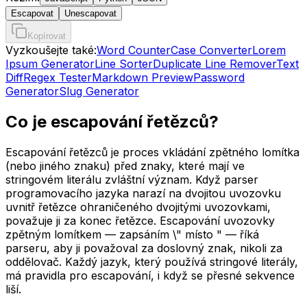
Escapovat
Unescapovat
Kopírovat
Vyzkoušejte také:
Word Counter
Case Converter
Lorem
Ipsum Generator
Line Sorter
Duplicate Line Remover
Text
Diff
Regex Tester
Markdown Preview
Password
Generator
Slug Generator
Co je escapování řetězců?
Escapování řetězců je proces vkládání zpětného lomítka
(nebo jiného znaku) před znaky, které mají ve
stringovém literálu zvláštní význam. Když parser
programovacího jazyka narazí na dvojitou uvozovku
uvnitř řetězce ohraničeného dvojitými uvozovkami,
považuje ji za konec řetězce. Escapování uvozovky
zpětným lomítkem — zapsáním \" místo " — říká
parseru, aby ji považoval za doslovný znak, nikoli za
oddělovač. Každý jazyk, který používá stringové literály,
má pravidla pro escapování, i když se přesné sekvence
liší.