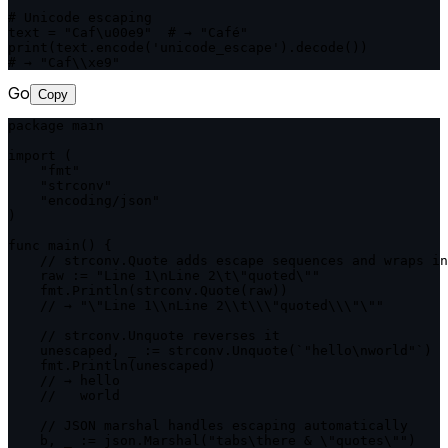
# Unicode escaping

text = "Caf\u00e9"  # → "Café"

print(text.encode('unicode_escape').decode())

# → "Caf\\xe9"
Go
Copy
package main

import (

    "fmt"

    "strconv"

    "encoding/json"

)

func main() {

    // strconv.Quote adds escape sequences and wraps in
    raw := "Line 1\nLine 2\t\"quoted\""

    fmt.Println(strconv.Quote(raw))

    // → "\"Line 1\\nLine 2\\t\\\"quoted\\\"\""

    // strconv.Unquote reverses it

    unescaped, _ := strconv.Unquote(`"hello\nworld"`)

    fmt.Println(unescaped)

    // → hello

    //   world

    // JSON marshal handles escaping automatically

    b, _ := json.Marshal("tabs\there & \"quotes\"")
