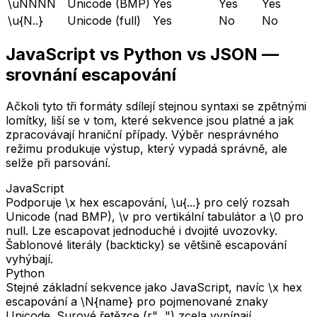
\uNNNN
Unicode (BMP)
Yes
Yes
Yes
\u{N..}
Unicode (full)
Yes
No
No
JavaScript vs Python vs JSON —
srovnání escapování
Ačkoli tyto tři formáty sdílejí stejnou syntaxi se zpětnými
lomítky, liší se v tom, které sekvence jsou platné a jak
zpracovávají hraniční případy. Výběr nesprávného
režimu produkuje výstup, který vypadá správně, ale
selže při parsování.
JavaScript
Podporuje \x hex escapování, \u{...} pro celý rozsah
Unicode (nad BMP), \v pro vertikální tabulátor a \0 pro
null. Lze escapovat jednoduché i dvojité uvozovky.
Šablonové literály (backticky) se většině escapování
vyhýbají.
Python
Stejné základní sekvence jako JavaScript, navíc \x hex
escapování a \N{name} pro pojmenované znaky
Unicode. Surové řetězce (r"...") zcela vypínají