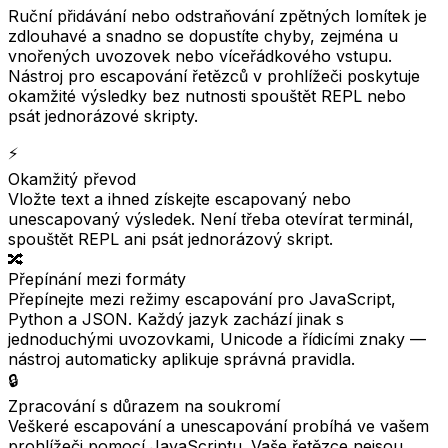
Ruční přidávání nebo odstraňování zpětných lomítek je
zdlouhavé a snadno se dopustíte chyby, zejména u
vnořených uvozovek nebo víceřádkového vstupu.
Nástroj pro escapování řetězců v prohlížeči poskytuje
okamžité výsledky bez nutnosti spouštět REPL nebo
psát jednorázové skripty.
⚡
Okamžitý převod
Vložte text a ihned získejte escapovaný nebo
unescapovaný výsledek. Není třeba otevírat terminál,
spouštět REPL ani psát jednorázový skript.
🔀
Přepínání mezi formáty
Přepínejte mezi režimy escapování pro JavaScript,
Python a JSON. Každý jazyk zachází jinak s
jednoduchými uvozovkami, Unicode a řídicími znaky —
nástroj automaticky aplikuje správná pravidla.
🔒
Zpracování s důrazem na soukromí
Veškeré escapování a unescapování probíhá ve vašem
prohlížeči pomocí JavaScriptu. Vaše řetězce nejsou