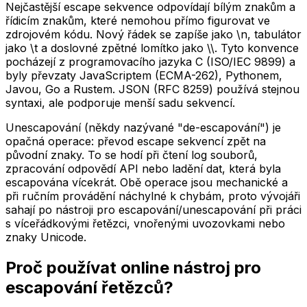
Nejčastější escape sekvence odpovídají bílým znakům a
řídicím znakům, které nemohou přímo figurovat ve
zdrojovém kódu. Nový řádek se zapíše jako \n, tabulátor
jako \t a doslovné zpětné lomítko jako \\. Tyto konvence
pocházejí z programovacího jazyka C (ISO/IEC 9899) a
byly převzaty JavaScriptem (ECMA-262), Pythonem,
Javou, Go a Rustem. JSON (RFC 8259) používá stejnou
syntaxi, ale podporuje menší sadu sekvencí.
Unescapování (někdy nazývané "de-escapování") je
opačná operace: převod escape sekvencí zpět na
původní znaky. To se hodí při čtení log souborů,
zpracování odpovědí API nebo ladění dat, která byla
escapována vícekrát. Obě operace jsou mechanické a
při ručním provádění náchylné k chybám, proto vývojáři
sahají po nástroji pro escapování/unescapování při práci
s víceřádkovými řetězci, vnořenými uvozovkami nebo
znaky Unicode.
Proč používat online nástroj pro
escapování řetězců?