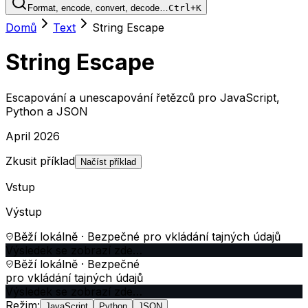
Format, encode, convert, decode…
Ctrl+K
Domů
Text
String Escape
String Escape
Escapování a unescapování řetězců pro JavaScript,
Python a JSON
April 2026
Zkusit příklad
Načíst příklad
Vstup
Výstup
Běží lokálně · Bezpečné pro vkládání tajných údajů
Výsledek se zobrazí zde…
Běží lokálně · Bezpečné
pro vkládání tajných údajů
Výsledek se zobrazí zde…
Režim
:
JavaScript
Python
JSON