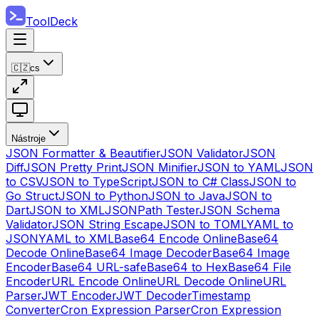
ToolDeck
🇨🇿
cs
Nástroje
JSON Formatter & Beautifier
JSON Validator
JSON
Diff
JSON Pretty Print
JSON Minifier
JSON to YAML
JSON
to CSV
JSON to TypeScript
JSON to C# Class
JSON to
Go Struct
JSON to Python
JSON to Java
JSON to
Dart
JSON to XML
JSONPath Tester
JSON Schema
Validator
JSON String Escape
JSON to TOML
YAML to
JSON
YAML to XML
Base64 Encode Online
Base64
Decode Online
Base64 Image Decoder
Base64 Image
Encoder
Base64 URL-safe
Base64 to Hex
Base64 File
Encoder
URL Encode Online
URL Decode Online
URL
Parser
JWT Encoder
JWT Decoder
Timestamp
Converter
Cron Expression Parser
Cron Expression