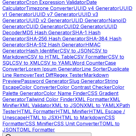
Generator
Cron Expression Validator
Date
Calculator
Timezone Converter
UUID v4 Generator
UUID
v1 Generator
UUID v7 Generator
UUID v3
Generator
UUID v2 Generator
ULID Generator
NanoID
Generator
CUID Generator
CUID2 Generator
UUID
Decoder
MD5 Hash Generator
SHA-1 Hash
Generator
SHA-256 Hash Generator
SHA-384 Hash
Generator
SHA-512 Hash Generator
HMAC
Generator
Hash Identifier
CSV to JSON
CSV to
Markdown
CSV to HTML Table
CSV Formatter
CSV to
SQL
CSV to XML
CSV to YAML
Word Counter
Case
Converter
Lorem Ipsum Generator
Line Sorter
Duplicate
Line Remover
Text Diff
Regex Tester
Markdown
Preview
Password Generator
Slug Generator
String
Escape
Color Converter
Color Contrast Checker
Color
Palette Generator
Color Name Finder
CSS Gradient
Generator
Tailwind Color Finder
XML Formatter
XML
Minifier
XML Validator
XML to JSON
XML to YAML
XPath
Tester
HTML Formatter
HTML Minifier
HTML Escape /
Unescape
HTML to JSX
HTML to Markdown
CSS
Formatter
CSS Minifier
CSS Unit Converter
TOML to
JSON
TOML Formatter