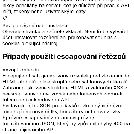
nikdy odesílány na server, což je důležité při práci s API
klíči, tokeny nebo uživatelskými daty.
📋
Bez přihlášení nebo instalace
Otevřete stránku a začněte vkládat. Není třeba vytvářet
účet, instalovat rozšíření ani překonávat souhlas s
cookies blokující nástroj.
Případy použití escapování řetězců
Vývoj frontendu
Escapujte obsah generovaný uživateli před vložením do
HTML atributů, inline skriptů nebo šablonových literálů.
Zabrání poškozené struktuře HTML a vektorům XSS z
neescapovaných uvozovek nebo lomených závorek.
Integrace backendového API
Sestavujte těla JSON požadavků s vloženými řetězci
obsahujícími nové řádky, tabulátory nebo uvozovky.
Správné escapování zabrání nesprávně
formátovanému JSON, který by způsobil chyby 400 na
straně přijímajícího API.