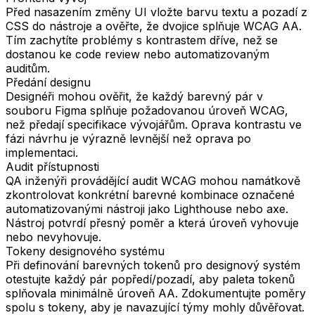
Před nasazením změny UI vložte barvu textu a pozadí z
CSS do nástroje a ověřte, že dvojice splňuje WCAG AA.
Tím zachytíte problémy s kontrastem dříve, než se
dostanou ke code review nebo automatizovaným
auditům.
Předání designu
Designéři mohou ověřit, že každý barevný pár v
souboru Figma splňuje požadovanou úroveň WCAG,
než předají specifikace vývojářům. Oprava kontrastu ve
fázi návrhu je výrazně levnější než oprava po
implementaci.
Audit přístupnosti
QA inženýři provádějící audit WCAG mohou namátkově
zkontrolovat konkrétní barevné kombinace označené
automatizovanými nástroji jako Lighthouse nebo axe.
Nástroj potvrdí přesný poměr a která úroveň vyhovuje
nebo nevyhovuje.
Tokeny designového systému
Při definování barevných tokenů pro designový systém
otestujte každý pár popředí/pozadí, aby paleta tokenů
splňovala minimálně úroveň AA. Zdokumentujte poměry
spolu s tokeny, aby je navazující týmy mohly důvěřovat.