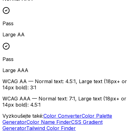
Pass
Large AA
Pass
Large AAA
WCAG AA
—
Normal text
: 4.5:1,
Large text (18px+ or
14px bold)
: 3:1
WCAG AAA
—
Normal text
: 7:1,
Large text (18px+ or
14px bold)
: 4.5:1
Vyzkoušejte také:
Color Converter
Color Palette
Generator
Color Name Finder
CSS Gradient
Generator
Tailwind Color Finder