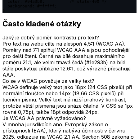
  color: #94a3b8;          /* slate-400 */

  background: #ffffff;

}
Často kladené otázky
Jaký je dobrý poměr kontrastu pro text?
Pro text na webu cílte na alespoň 4,5:1 (WCAG AA).
Poměry nad 7:1 splňují WCAG AAA a jsou pohodlnější
pro delší čtení. Černá na bílé dosahuje maximálního
poměru 21:1, ale velmi tmavá šedá (#1e293b) na bílé
stále poskytuje přibližně 12,6:1, což výrazně přesahuje
AAA.
Co se v WCAG považuje za velký text?
WCAG definuje velký text jako 18px (24 CSS pixelů) při
normální tloušťce nebo 14px (18,66 CSS pixelů) při
tučném písmu. Velký text má nižší prahový kontrast,
protože větší písmena jsou snáze čitelná. V CSS se 1px
rovná 0,75pt, takže 18pt odpovídá 24px.
Je WCAG AA právně vyžadováno?
V mnoha jurisdikcích ano. Evropský zákon o
přístupnosti (EAA), který nabývá účinnosti v červnu
2025, odkazuje na WCAG 2.1 AA. Section 508 zákona o