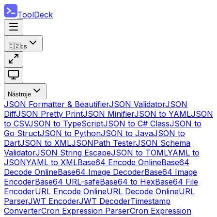
ToolDeck
🇨🇿
cs
Nástroje
JSON Formatter & Beautifier
JSON Validator
JSON
Diff
JSON Pretty Print
JSON Minifier
JSON to YAML
JSON
to CSV
JSON to TypeScript
JSON to C# Class
JSON to
Go Struct
JSON to Python
JSON to Java
JSON to
Dart
JSON to XML
JSONPath Tester
JSON Schema
Validator
JSON String Escape
JSON to TOML
YAML to
JSON
YAML to XML
Base64 Encode Online
Base64
Decode Online
Base64 Image Decoder
Base64 Image
Encoder
Base64 URL-safe
Base64 to Hex
Base64 File
Encoder
URL Encode Online
URL Decode Online
URL
Parser
JWT Encoder
JWT Decoder
Timestamp
Converter
Cron Expression Parser
Cron Expression