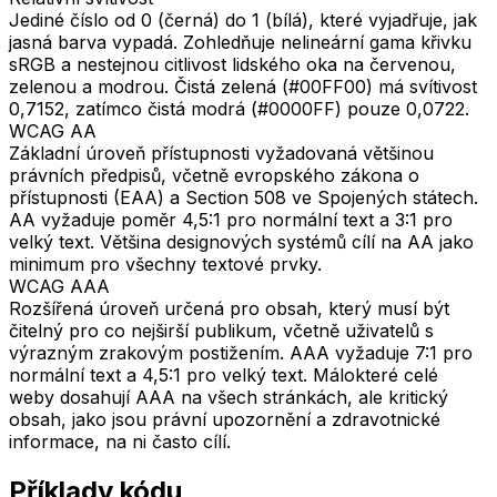
Jediné číslo od 0 (černá) do 1 (bílá), které vyjadřuje, jak
jasná barva vypadá. Zohledňuje nelineární gama křivku
sRGB a nestejnou citlivost lidského oka na červenou,
zelenou a modrou. Čistá zelená (#00FF00) má svítivost
0,7152, zatímco čistá modrá (#0000FF) pouze 0,0722.
WCAG AA
Základní úroveň přístupnosti vyžadovaná většinou
právních předpisů, včetně evropského zákona o
přístupnosti (EAA) a Section 508 ve Spojených státech.
AA vyžaduje poměr 4,5:1 pro normální text a 3:1 pro
velký text. Většina designových systémů cílí na AA jako
minimum pro všechny textové prvky.
WCAG AAA
Rozšířená úroveň určená pro obsah, který musí být
čitelný pro co nejširší publikum, včetně uživatelů s
výrazným zrakovým postižením. AAA vyžaduje 7:1 pro
normální text a 4,5:1 pro velký text. Málokteré celé
weby dosahují AAA na všech stránkách, ale kritický
obsah, jako jsou právní upozornění a zdravotnické
informace, na ni často cílí.
Příklady kódu