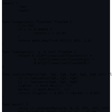
import (

	"fmt"

	"math"

)

func linearize(c float64) float64 {

	c /= 255

	if c <= 0.04045 {

		return c / 12.92

	}

	return math.Pow((c+0.055)/1.055, 2.4)

}

func luminance(r, g, b int) float64 {

	return 0.2126*linearize(float64(r)) +

		0.7152*linearize(float64(g)) +

		0.0722*linearize(float64(b))

}

func contrastRatio(fgR, fgG, fgB, bgR, bgG, bgB int) fl
	l1 := luminance(fgR, fgG, fgB)

	l2 := luminance(bgR, bgG, bgB)

	lighter := math.Max(l1, l2)

	darker := math.Min(l1, l2)

	return (lighter + 0.05) / (darker + 0.05)

}

func main() {

	ratio := contrastRatio(0, 0, 0, 255, 255, 255)

	fmt.Printf("%.2f\n", ratio) // -> 21.00
