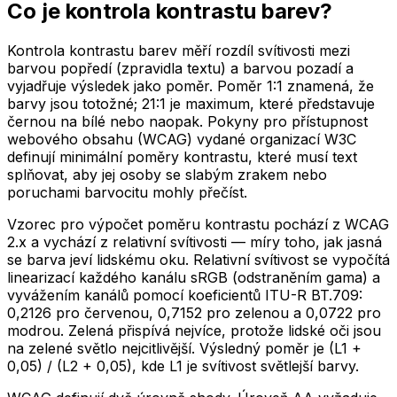
Co je kontrola kontrastu barev?
Kontrola kontrastu barev měří rozdíl svítivosti mezi
barvou popředí (zpravidla textu) a barvou pozadí a
vyjadřuje výsledek jako poměr. Poměr 1:1 znamená, že
barvy jsou totožné; 21:1 je maximum, které představuje
černou na bílé nebo naopak. Pokyny pro přístupnost
webového obsahu (WCAG) vydané organizací W3C
definují minimální poměry kontrastu, které musí text
splňovat, aby jej osoby se slabým zrakem nebo
poruchami barvocitu mohly přečíst.
Vzorec pro výpočet poměru kontrastu pochází z WCAG
2.x a vychází z relativní svítivosti — míry toho, jak jasná
se barva jeví lidskému oku. Relativní svítivost se vypočítá
linearizací každého kanálu sRGB (odstraněním gama) a
vyvážením kanálů pomocí koeficientů ITU-R BT.709:
0,2126 pro červenou, 0,7152 pro zelenou a 0,0722 pro
modrou. Zelená přispívá nejvíce, protože lidské oči jsou
na zelené světlo nejcitlivější. Výsledný poměr je (L1 +
0,05) / (L2 + 0,05), kde L1 je svítivost světlejší barvy.