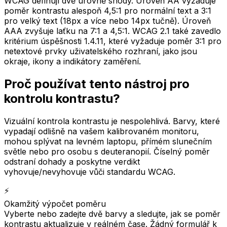
WCAG definují dvě úrovně shody. Úroveň AA vyžaduje
poměr kontrastu alespoň 4,5:1 pro normální text a 3:1
pro velký text (18px a více nebo 14px tučně). Úroveň
AAA zvyšuje laťku na 7:1 a 4,5:1. WCAG 2.1 také zavedlo
kritérium úspěšnosti 1.4.11, které vyžaduje poměr 3:1 pro
netextové prvky uživatelského rozhraní, jako jsou
okraje, ikony a indikátory zaměření.
Proč používat tento nástroj pro
kontrolu kontrastu?
Vizuální kontrola kontrastu je nespolehlivá. Barvy, které
vypadají odlišně na vašem kalibrovaném monitoru,
mohou splývat na levném laptopu, přímém slunečním
světle nebo pro osobu s deuteranopií. Číselný poměr
odstraní dohady a poskytne verdikt
vyhovuje/nevyhovuje vůči standardu WCAG.
⚡
Okamžitý výpočet poměru
Vyberte nebo zadejte dvě barvy a sledujte, jak se poměr
kontrastu aktualizuje v reálném čase. Žádný formulář k