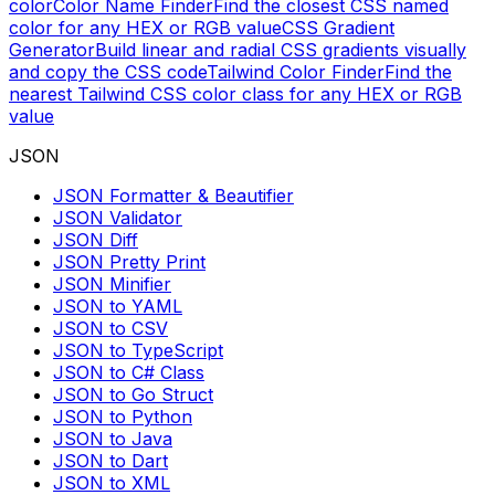
color
Color Name Finder
Find the closest CSS named
color for any HEX or RGB value
CSS Gradient
Generator
Build linear and radial CSS gradients visually
and copy the CSS code
Tailwind Color Finder
Find the
nearest Tailwind CSS color class for any HEX or RGB
value
JSON
JSON Formatter & Beautifier
JSON Validator
JSON Diff
JSON Pretty Print
JSON Minifier
JSON to YAML
JSON to CSV
JSON to TypeScript
JSON to C# Class
JSON to Go Struct
JSON to Python
JSON to Java
JSON to Dart
JSON to XML