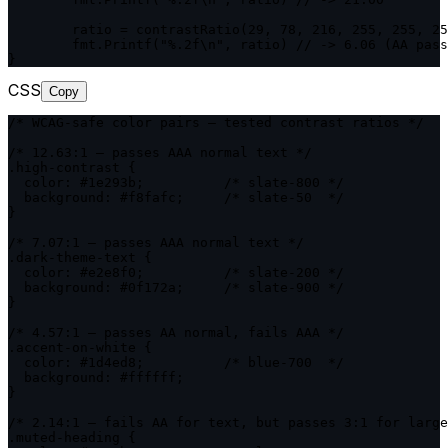
	ratio = contrastRatio(29, 78, 216, 255, 255, 255)

	fmt.Printf("%.2f\n", ratio) // -> 6.06 (AA pass for normal text)

}
CSS
Copy
/* WCAG-safe color pairs — tested contrast ratios */

/* 12.63:1 — passes AAA normal text */

.high-contrast {

  color: #1e293b;          /* slate-800 */

  background: #f8fafc;     /* slate-50  */

}

/* 7.07:1 — passes AAA normal text */

.dark-theme-text {

  color: #e2e8f0;          /* slate-200 */

  background: #0f172a;     /* slate-900 */

}

/* 4.57:1 — passes AA normal, fails AAA */

.accent-on-white {

  color: #1d4ed8;          /* blue-700  */

  background: #ffffff;

}

/* 2.14:1 — fails AA for text, but passes 3:1 for large
.muted-heading {
