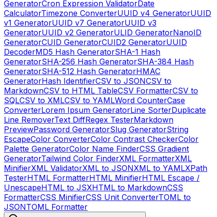
Generator
Cron Expression Validator
Date
Calculator
Timezone Converter
UUID v4 Generator
UUID
v1 Generator
UUID v7 Generator
UUID v3
Generator
UUID v2 Generator
ULID Generator
NanoID
Generator
CUID Generator
CUID2 Generator
UUID
Decoder
MD5 Hash Generator
SHA-1 Hash
Generator
SHA-256 Hash Generator
SHA-384 Hash
Generator
SHA-512 Hash Generator
HMAC
Generator
Hash Identifier
CSV to JSON
CSV to
Markdown
CSV to HTML Table
CSV Formatter
CSV to
SQL
CSV to XML
CSV to YAML
Word Counter
Case
Converter
Lorem Ipsum Generator
Line Sorter
Duplicate
Line Remover
Text Diff
Regex Tester
Markdown
Preview
Password Generator
Slug Generator
String
Escape
Color Converter
Color Contrast Checker
Color
Palette Generator
Color Name Finder
CSS Gradient
Generator
Tailwind Color Finder
XML Formatter
XML
Minifier
XML Validator
XML to JSON
XML to YAML
XPath
Tester
HTML Formatter
HTML Minifier
HTML Escape /
Unescape
HTML to JSX
HTML to Markdown
CSS
Formatter
CSS Minifier
CSS Unit Converter
TOML to
JSON
TOML Formatter