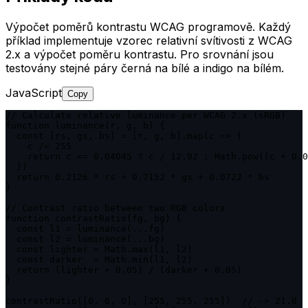
Výpočet poměrů kontrastu WCAG programově. Každý
příklad implementuje vzorec relativní svítivosti z WCAG
2.x a výpočet poměru kontrastu. Pro srovnání jsou
testovány stejné páry černá na bílé a indigo na bílém.
JavaScript
Copy
// Calculate relative luminance per WCAG 2.x (sRGB)

function luminance(r, g, b) {

  const [rs, gs, bs] = [r, g, b].map(c => {

    c /= 255

    return c <= 0.04045 ? c / 12.92 : Math.pow((c + 0.0
  })

  return 0.2126 * rs + 0.7152 * gs + 0.0722 * bs

}

// Contrast ratio between two RGB colors

function contrastRatio(fg, bg) {

  const l1 = luminance(...fg)

  const l2 = luminance(...bg)

  const lighter = Math.max(l1, l2)

  const darker  = Math.min(l1, l2)

  return (lighter + 0.05) / (darker + 0.05)

}

contrastRatio([0, 0, 0], [255, 255, 255])  // -> 21.0
