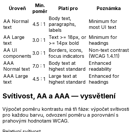
Min.
Úroveň
Platí pro
Poznámka
poměr
Body text,
AA Normal
Minimum for
4.5 : 1
paragraphs,
text
most UI text
labels
AA Large
Text >= 18px, or
Minimum for
3.0 : 1
text
>= 14px bold
headings
AA UI
Borders, icons,
Non-text contrast
3.0 : 1
components
focus indicators
(WCAG 1.4.11)
AAA
Body text at
Enhanced
7.0 : 1
Normal text
highest standard
readability
AAA Large
Large text at
Enhanced for
4.5 : 1
text
highest standard
headings
Svítivost, AA a AAA — vysvětlení
Výpočet poměru kontrastu má tři fáze: výpočet svítivosti
pro každou barvu, odvození poměru a porovnání s
prahovými hodnotami WCAG.
Relativní svítivost