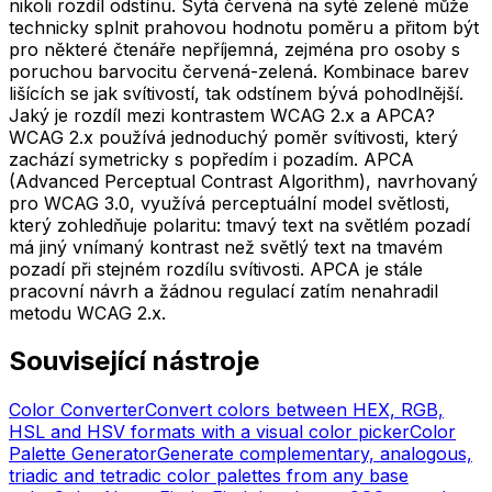
nikoli rozdíl odstínu. Sytá červená na syté zelené může
technicky splnit prahovou hodnotu poměru a přitom být
pro některé čtenáře nepříjemná, zejména pro osoby s
poruchou barvocitu červená-zelená. Kombinace barev
lišících se jak svítivostí, tak odstínem bývá pohodlnější.
Jaký je rozdíl mezi kontrastem WCAG 2.x a APCA?
WCAG 2.x používá jednoduchý poměr svítivosti, který
zachází symetricky s popředím i pozadím. APCA
(Advanced Perceptual Contrast Algorithm), navrhovaný
pro WCAG 3.0, využívá perceptuální model světlosti,
který zohledňuje polaritu: tmavý text na světlém pozadí
má jiný vnímaný kontrast než světlý text na tmavém
pozadí při stejném rozdílu svítivosti. APCA je stále
pracovní návrh a žádnou regulací zatím nenahradil
metodu WCAG 2.x.
Související nástroje
Color Converter
Convert colors between HEX, RGB,
HSL and HSV formats with a visual color picker
Color
Palette Generator
Generate complementary, analogous,
triadic and tetradic color palettes from any base