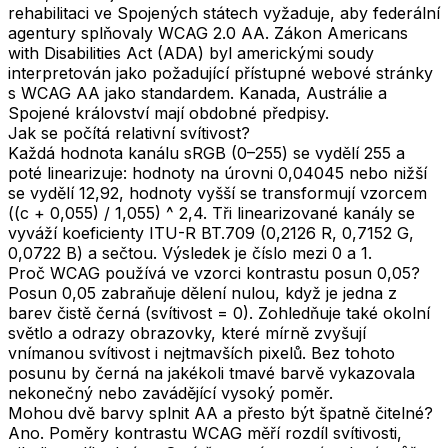
rehabilitaci ve Spojených státech vyžaduje, aby federální
agentury splňovaly WCAG 2.0 AA. Zákon Americans
with Disabilities Act (ADA) byl americkými soudy
interpretován jako požadující přístupné webové stránky
s WCAG AA jako standardem. Kanada, Austrálie a
Spojené království mají obdobné předpisy.
Jak se počítá relativní svítivost?
Každá hodnota kanálu sRGB (0–255) se vydělí 255 a
poté linearizuje: hodnoty na úrovni 0,04045 nebo nižší
se vydělí 12,92, hodnoty vyšší se transformují vzorcem
((c + 0,055) / 1,055) ^ 2,4. Tři linearizované kanály se
vyváží koeficienty ITU-R BT.709 (0,2126 R, 0,7152 G,
0,0722 B) a sečtou. Výsledek je číslo mezi 0 a 1.
Proč WCAG používá ve vzorci kontrastu posun 0,05?
Posun 0,05 zabraňuje dělení nulou, když je jedna z
barev čistě černá (svítivost = 0). Zohledňuje také okolní
světlo a odrazy obrazovky, které mírně zvyšují
vnímanou svítivost i nejtmavších pixelů. Bez tohoto
posunu by černá na jakékoli tmavé barvě vykazovala
nekonečný nebo zavádějící vysoký poměr.
Mohou dvě barvy splnit AA a přesto být špatně čitelné?
Ano. Poměry kontrastu WCAG měří rozdíl svítivosti,