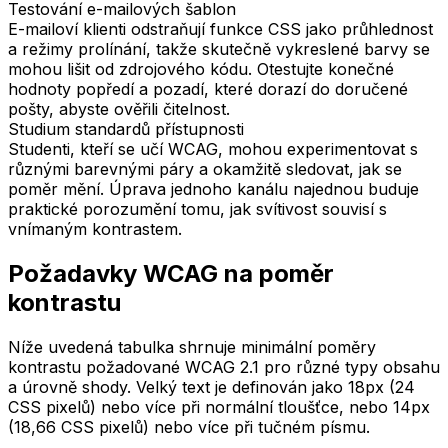
Testování e-mailových šablon
E-mailoví klienti odstraňují funkce CSS jako průhlednost
a režimy prolínání, takže skutečně vykreslené barvy se
mohou lišit od zdrojového kódu. Otestujte konečné
hodnoty popředí a pozadí, které dorazí do doručené
pošty, abyste ověřili čitelnost.
Studium standardů přístupnosti
Studenti, kteří se učí WCAG, mohou experimentovat s
různými barevnými páry a okamžitě sledovat, jak se
poměr mění. Úprava jednoho kanálu najednou buduje
praktické porozumění tomu, jak svítivost souvisí s
vnímaným kontrastem.
Požadavky WCAG na poměr
kontrastu
Níže uvedená tabulka shrnuje minimální poměry
kontrastu požadované WCAG 2.1 pro různé typy obsahu
a úrovně shody. Velký text je definován jako 18px (24
CSS pixelů) nebo více při normální tloušťce, nebo 14px
(18,66 CSS pixelů) nebo více při tučném písmu.