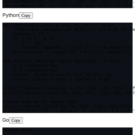
contrastRatio([99, 102, 241], [255, 255, 255]) // -> 3.
contrastRatio([29, 78, 216], [255, 255, 255])  // -> 6.
Python
Copy
def luminance(r: int, g: int, b: int) -> float:

    """Relative luminance per WCAG 2.x, ITU-R BT.709 co
    channels = []

    for c in (r, g, b):

        c /= 255

        channels.append(c / 12.92 if c <= 0.04045 else 
    return 0.2126 * channels[0] + 0.7152 * channels[1] 
def contrast_ratio(fg: tuple, bg: tuple) -> float:

    l1 = luminance(*fg)

    l2 = luminance(*bg)

    lighter, darker = max(l1, l2), min(l1, l2)

    return (lighter + 0.05) / (darker + 0.05)

print(f"{contrast_ratio((0, 0, 0), (255, 255, 255)):.2f
print(f"{contrast_ratio((99, 102, 241), (255, 255, 255)
# Check WCAG AA for normal text

ratio = contrast_ratio((29, 78, 216), (255, 255, 255))

print(f"{ratio:.2f} — {'AA pass' if ratio >= 4.5 else '
Go
Copy
package main
