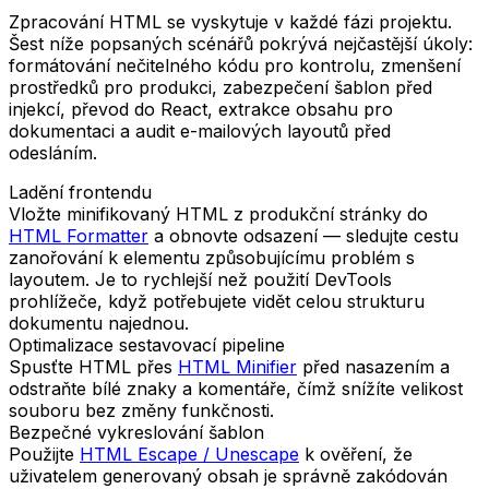
Zpracování HTML se vyskytuje v každé fázi projektu.
Šest níže popsaných scénářů pokrývá nejčastější úkoly:
formátování nečitelného kódu pro kontrolu, zmenšení
prostředků pro produkci, zabezpečení šablon před
injekcí, převod do React, extrakce obsahu pro
dokumentaci a audit e-mailových layoutů před
odesláním.
Ladění frontendu
Vložte minifikovaný HTML z produkční stránky do
HTML Formatter
a obnovte odsazení — sledujte cestu
zanořování k elementu způsobujícímu problém s
layoutem. Je to rychlejší než použití DevTools
prohlížeče, když potřebujete vidět celou strukturu
dokumentu najednou.
Optimalizace sestavovací pipeline
Spusťte HTML přes
HTML Minifier
před nasazením a
odstraňte bílé znaky a komentáře, čímž snížíte velikost
souboru bez změny funkčnosti.
Bezpečné vykreslování šablon
Použijte
HTML Escape / Unescape
k ověření, že
uživatelem generovaný obsah je správně zakódován