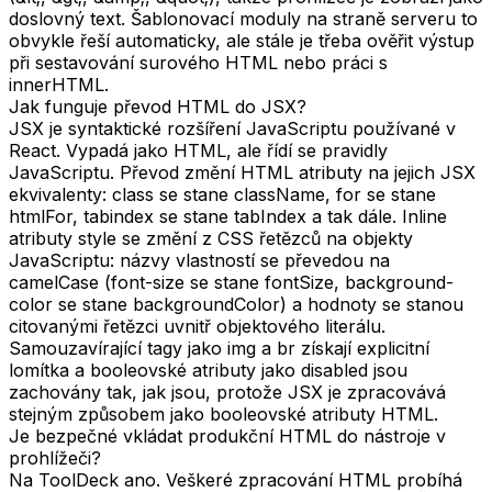
doslovný text. Šablonovací moduly na straně serveru to
obvykle řeší automaticky, ale stále je třeba ověřit výstup
při sestavování surového HTML nebo práci s
innerHTML.
Jak funguje převod HTML do JSX?
JSX je syntaktické rozšíření JavaScriptu používané v
React. Vypadá jako HTML, ale řídí se pravidly
JavaScriptu. Převod změní HTML atributy na jejich JSX
ekvivalenty: class se stane className, for se stane
htmlFor, tabindex se stane tabIndex a tak dále. Inline
atributy style se změní z CSS řetězců na objekty
JavaScriptu: názvy vlastností se převedou na
camelCase (font-size se stane fontSize, background-
color se stane backgroundColor) a hodnoty se stanou
citovanými řetězci uvnitř objektového literálu.
Samouzavírající tagy jako img a br získají explicitní
lomítka a booleovské atributy jako disabled jsou
zachovány tak, jak jsou, protože JSX je zpracovává
stejným způsobem jako booleovské atributy HTML.
Je bezpečné vkládat produkční HTML do nástroje v
prohlížeči?
Na ToolDeck ano. Veškeré zpracování HTML probíhá