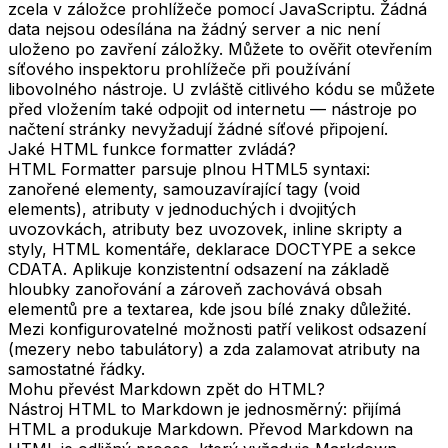
zcela v záložce prohlížeče pomocí JavaScriptu. Žádná
data nejsou odesílána na žádný server a nic není
uloženo po zavření záložky. Můžete to ověřit otevřením
síťového inspektoru prohlížeče při používání
libovolného nástroje. U zvláště citlivého kódu se můžete
před vložením také odpojit od internetu — nástroje po
načtení stránky nevyžadují žádné síťové připojení.
Jaké HTML funkce formatter zvládá?
HTML Formatter parsuje plnou HTML5 syntaxi:
zanořené elementy, samouzavírající tagy (void
elements), atributy v jednoduchých i dvojitých
uvozovkách, atributy bez uvozovek, inline skripty a
styly, HTML komentáře, deklarace DOCTYPE a sekce
CDATA. Aplikuje konzistentní odsazení na základě
hloubky zanořování a zároveň zachovává obsah
elementů pre a textarea, kde jsou bílé znaky důležité.
Mezi konfigurovatelné možnosti patří velikost odsazení
(mezery nebo tabulátory) a zda zalamovat atributy na
samostatné řádky.
Mohu převést Markdown zpět do HTML?
Nástroj HTML to Markdown je jednosměrný: přijímá
HTML a produkuje Markdown. Převod Markdown na