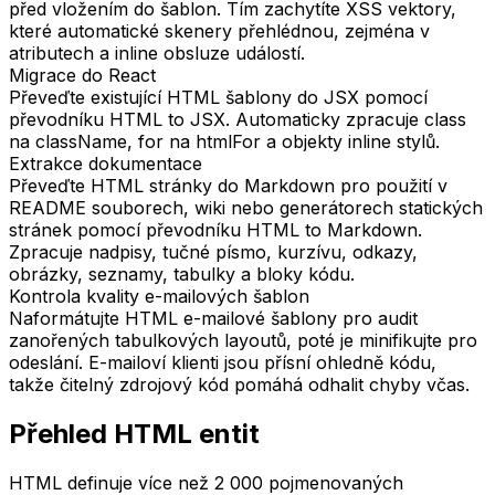
před vložením do šablon. Tím zachytíte XSS vektory,
které automatické skenery přehlédnou, zejména v
atributech a inline obsluze událostí.
Migrace do React
Převeďte existující HTML šablony do JSX pomocí
převodníku HTML to JSX. Automaticky zpracuje class
na className, for na htmlFor a objekty inline stylů.
Extrakce dokumentace
Převeďte HTML stránky do Markdown pro použití v
README souborech, wiki nebo generátorech statických
stránek pomocí převodníku HTML to Markdown.
Zpracuje nadpisy, tučné písmo, kurzívu, odkazy,
obrázky, seznamy, tabulky a bloky kódu.
Kontrola kvality e-mailových šablon
Naformátujte HTML e-mailové šablony pro audit
zanořených tabulkových layoutů, poté je minifikujte pro
odeslání. E-mailoví klienti jsou přísní ohledně kódu,
takže čitelný zdrojový kód pomáhá odhalit chyby včas.
Přehled HTML entit
HTML definuje více než 2 000 pojmenovaných