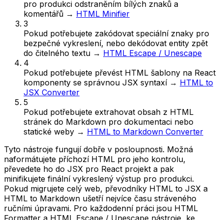
pro produkci odstraněním bílých znaků a
komentářů
→
HTML Minifier
3
Pokud potřebujete
zakódovat speciální znaky pro
bezpečné vykreslení, nebo dekódovat entity zpět
do čitelného textu
→
HTML Escape / Unescape
4
Pokud potřebujete
převést HTML šablony na React
komponenty se správnou JSX syntaxí
→
HTML to
JSX Converter
5
Pokud potřebujete
extrahovat obsah z HTML
stránek do Markdown pro dokumentaci nebo
statické weby
→
HTML to Markdown Converter
Tyto nástroje fungují dobře v posloupnosti. Možná
naformátujete příchozí HTML pro jeho kontrolu,
převedete ho do JSX pro React projekt a pak
minifikujete finální vykreslený výstup pro produkci.
Pokud migrujete celý web, převodníky HTML to JSX a
HTML to Markdown ušetří nejvíce času stráveného
ručními úpravami. Pro každodenní práci jsou HTML
Formatter a HTML Escape / Unescape nástroje, ke