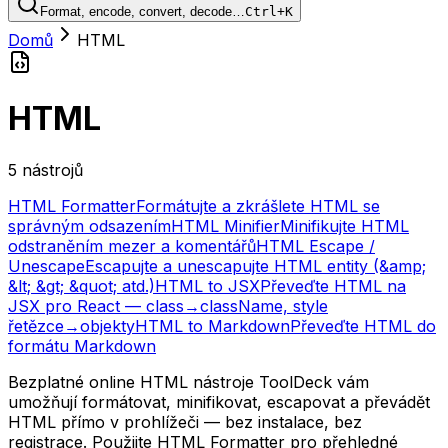
Format, encode, convert, decode…
Ctrl+K
Domů
HTML
HTML
5 nástrojů
HTML Formatter
Formátujte a zkrášlete HTML se
správným odsazením
HTML Minifier
Minifikujte HTML
odstraněním mezer a komentářů
HTML Escape /
Unescape
Escapujte a unescapujte HTML entity (&amp;
&lt; &gt; &quot; atd.)
HTML to JSX
Převeďte HTML na
JSX pro React — class→className, style
řetězce→objekty
HTML to Markdown
Převeďte HTML do
formátu Markdown
Bezplatné online HTML nástroje ToolDeck vám
umožňují formátovat, minifikovat, escapovat a převádět
HTML přímo v prohlížeči — bez instalace, bez
registrace. Použijte HTML Formatter pro přehledné