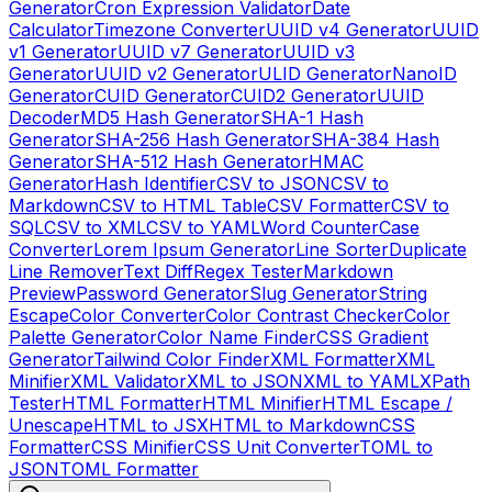
Generator
Cron Expression Validator
Date
Calculator
Timezone Converter
UUID v4 Generator
UUID
v1 Generator
UUID v7 Generator
UUID v3
Generator
UUID v2 Generator
ULID Generator
NanoID
Generator
CUID Generator
CUID2 Generator
UUID
Decoder
MD5 Hash Generator
SHA-1 Hash
Generator
SHA-256 Hash Generator
SHA-384 Hash
Generator
SHA-512 Hash Generator
HMAC
Generator
Hash Identifier
CSV to JSON
CSV to
Markdown
CSV to HTML Table
CSV Formatter
CSV to
SQL
CSV to XML
CSV to YAML
Word Counter
Case
Converter
Lorem Ipsum Generator
Line Sorter
Duplicate
Line Remover
Text Diff
Regex Tester
Markdown
Preview
Password Generator
Slug Generator
String
Escape
Color Converter
Color Contrast Checker
Color
Palette Generator
Color Name Finder
CSS Gradient
Generator
Tailwind Color Finder
XML Formatter
XML
Minifier
XML Validator
XML to JSON
XML to YAML
XPath
Tester
HTML Formatter
HTML Minifier
HTML Escape /
Unescape
HTML to JSX
HTML to Markdown
CSS
Formatter
CSS Minifier
CSS Unit Converter
TOML to
JSON
TOML Formatter