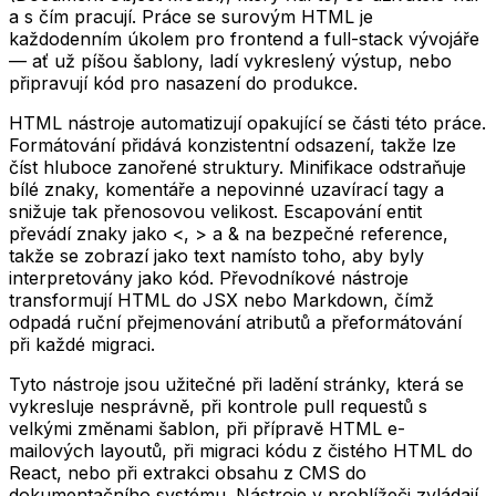
a s čím pracují. Práce se surovým HTML je
každodenním úkolem pro frontend a full-stack vývojáře
— ať už píšou šablony, ladí vykreslený výstup, nebo
připravují kód pro nasazení do produkce.
HTML nástroje automatizují opakující se části této práce.
Formátování přidává konzistentní odsazení, takže lze
číst hluboce zanořené struktury. Minifikace odstraňuje
bílé znaky, komentáře a nepovinné uzavírací tagy a
snižuje tak přenosovou velikost. Escapování entit
převádí znaky jako <, > a & na bezpečné reference,
takže se zobrazí jako text namísto toho, aby byly
interpretovány jako kód. Převodníkové nástroje
transformují HTML do JSX nebo Markdown, čímž
odpadá ruční přejmenování atributů a přeformátování
při každé migraci.
Tyto nástroje jsou užitečné při ladění stránky, která se
vykresluje nesprávně, při kontrole pull requestů s
velkými změnami šablon, při přípravě HTML e-
mailových layoutů, při migraci kódu z čistého HTML do
React, nebo při extrakci obsahu z CMS do
dokumentačního systému. Nástroje v prohlížeči zvládají