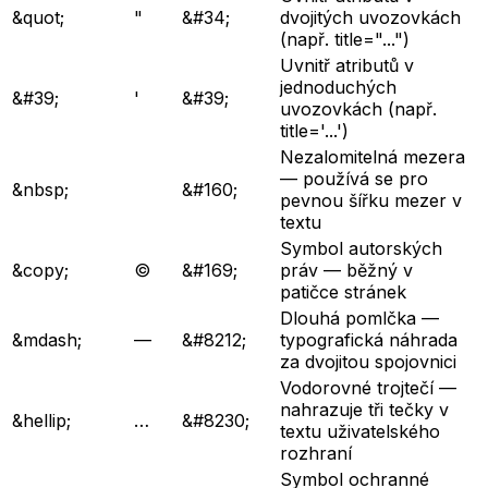
&quot;
"
&#34;
dvojitých uvozovkách
(např. title="...")
Uvnitř atributů v
jednoduchých
&#39;
'
&#39;
uvozovkách (např.
title='...')
Nezalomitelná mezera
— používá se pro
&nbsp;
&#160;
pevnou šířku mezer v
textu
Symbol autorských
&copy;
©
&#169;
práv — běžný v
patičce stránek
Dlouhá pomlčka —
&mdash;
—
&#8212;
typografická náhrada
za dvojitou spojovnici
Vodorovné trojtečí —
nahrazuje tři tečky v
&hellip;
…
&#8230;
textu uživatelského
rozhraní
Symbol ochranné