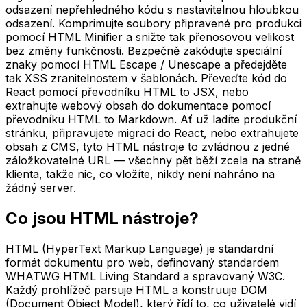
odsazení nepřehledného kódu s nastavitelnou hloubkou
odsazení. Komprimujte soubory připravené pro produkci
pomocí HTML Minifier a snižte tak přenosovou velikost
bez změny funkčnosti. Bezpečně zakódujte speciální
znaky pomocí HTML Escape / Unescape a předejděte
tak XSS zranitelnostem v šablonách. Převeďte kód do
React pomocí převodníku HTML to JSX, nebo
extrahujte webový obsah do dokumentace pomocí
převodníku HTML to Markdown. Ať už ladíte produkční
stránku, připravujete migraci do React, nebo extrahujete
obsah z CMS, tyto HTML nástroje to zvládnou z jedné
záložkovatelné URL — všechny pět běží zcela na straně
klienta, takže nic, co vložíte, nikdy není nahráno na
žádný server.
Co jsou HTML nástroje?
HTML (HyperText Markup Language) je standardní
formát dokumentu pro web, definovaný standardem
WHATWG HTML Living Standard a spravovaný W3C.
Každý prohlížeč parsuje HTML a konstruuje DOM
(Document Object Model), který řídí to, co uživatelé vidí