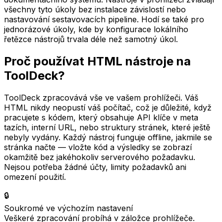
všechny tyto úkoly bez instalace závislostí nebo
nastavování sestavovacích pipeline. Hodí se také pro
jednorázové úkoly, kde by konfigurace lokálního
řetězce nástrojů trvala déle než samotný úkol.
Proč používat HTML nástroje na
ToolDeck?
ToolDeck zpracovává vše ve vašem prohlížeči. Váš
HTML nikdy neopustí váš počítač, což je důležité, když
pracujete s kódem, který obsahuje API klíče v meta
tazích, interní URL, nebo struktury stránek, které ještě
nebyly vydány. Každý nástroj funguje offline, jakmile se
stránka načte — vložte kód a výsledky se zobrazí
okamžitě bez jakéhokoliv serverového požadavku.
Nejsou potřeba žádné účty, limity požadavků ani
omezení použití.
🔒
Soukromé ve výchozím nastavení
Veškeré zpracování probíhá v záložce prohlížeče.