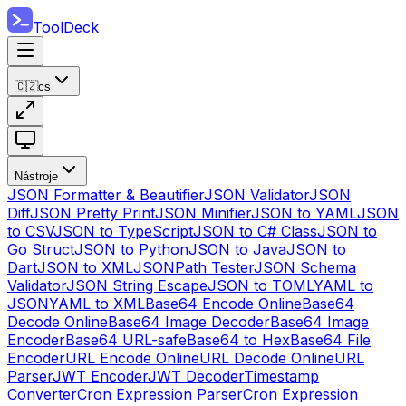
ToolDeck
🇨🇿
cs
Nástroje
JSON Formatter & Beautifier
JSON Validator
JSON
Diff
JSON Pretty Print
JSON Minifier
JSON to YAML
JSON
to CSV
JSON to TypeScript
JSON to C# Class
JSON to
Go Struct
JSON to Python
JSON to Java
JSON to
Dart
JSON to XML
JSONPath Tester
JSON Schema
Validator
JSON String Escape
JSON to TOML
YAML to
JSON
YAML to XML
Base64 Encode Online
Base64
Decode Online
Base64 Image Decoder
Base64 Image
Encoder
Base64 URL-safe
Base64 to Hex
Base64 File
Encoder
URL Encode Online
URL Decode Online
URL
Parser
JWT Encoder
JWT Decoder
Timestamp
Converter
Cron Expression Parser
Cron Expression