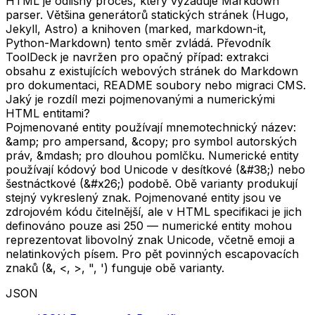
HTML je odlišný proces, který vyžaduje Markdown
parser. Většina generátorů statických stránek (Hugo,
Jekyll, Astro) a knihoven (marked, markdown-it,
Python-Markdown) tento směr zvládá. Převodník
ToolDeck je navržen pro opačný případ: extrakci
obsahu z existujících webových stránek do Markdown
pro dokumentaci, README soubory nebo migraci CMS.
Jaký je rozdíl mezi pojmenovanými a numerickými
HTML entitami?
Pojmenované entity používají mnemotechnický název:
&amp; pro ampersand, &copy; pro symbol autorských
práv, &mdash; pro dlouhou pomlčku. Numerické entity
používají kódový bod Unicode v desítkové (&#38;) nebo
šestnáctkové (&#x26;) podobě. Obě varianty produkují
stejný vykreslený znak. Pojmenované entity jsou ve
zdrojovém kódu čitelnější, ale v HTML specifikaci je jich
definováno pouze asi 250 — numerické entity mohou
reprezentovat libovolný znak Unicode, včetně emoji a
nelatinkových písem. Pro pět povinných escapovacích
znaků (&, <, >, ", ') funguje obě varianty.
JSON