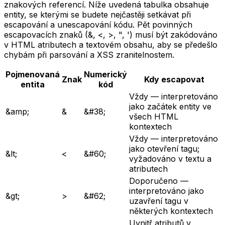
znakových referencí. Níže uvedená tabulka obsahuje
entity, se kterými se budete nejčastěji setkávat při
escapování a unescapování kódu. Pět povinných
escapovacích znaků (&, <, >, ", ') musí být zakódováno
v HTML atributech a textovém obsahu, aby se předešlo
chybám při parsování a XSS zranitelnostem.
Pojmenovaná
Numerický
Znak
Kdy escapovat
entita
kód
Vždy — interpretováno
jako začátek entity ve
&amp;
&
&#38;
všech HTML
kontextech
Vždy — interpretováno
jako otevření tagu;
&lt;
<
&#60;
vyžadováno v textu a
atributech
Doporučeno —
interpretováno jako
&gt;
>
&#62;
uzavření tagu v
některých kontextech
Uvnitř atributů v