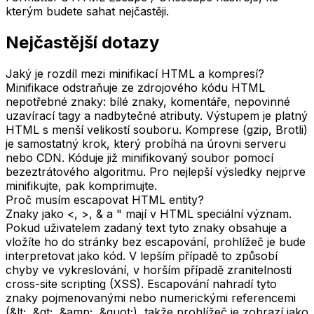
kterým budete sahat nejčastěji.
Nejčastější dotazy
Jaký je rozdíl mezi minifikací HTML a kompresí?
Minifikace odstraňuje ze zdrojového kódu HTML
nepotřebné znaky: bílé znaky, komentáře, nepovinné
uzavírací tagy a nadbytečné atributy. Výstupem je platný
HTML s menší velikostí souboru. Komprese (gzip, Brotli)
je samostatný krok, který probíhá na úrovni serveru
nebo CDN. Kóduje již minifikovaný soubor pomocí
bezeztrátového algoritmu. Pro nejlepší výsledky nejprve
minifikujte, pak komprimujte.
Proč musím escapovat HTML entity?
Znaky jako <, >, & a " mají v HTML speciální význam.
Pokud uživatelem zadaný text tyto znaky obsahuje a
vložíte ho do stránky bez escapování, prohlížeč je bude
interpretovat jako kód. V lepším případě to způsobí
chyby ve vykreslování, v horším případě zranitelnosti
cross-site scripting (XSS). Escapování nahradí tyto
znaky pojmenovanými nebo numerickými referencemi
(&lt;, &gt;, &amp;, &quot;), takže prohlížeč je zobrazí jako