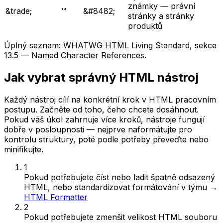
známky — právní
&trade;
™
&#8482;
stránky a stránky
produktů
Úplný seznam: WHATWG HTML Living Standard, sekce
13.5 — Named Character References.
Jak vybrat správný HTML nástroj
Každý nástroj cílí na konkrétní krok v HTML pracovním
postupu. Začněte od toho, čeho chcete dosáhnout.
Pokud váš úkol zahrnuje více kroků, nástroje fungují
dobře v posloupnosti — nejprve naformátujte pro
kontrolu struktury, poté podle potřeby převeďte nebo
minifikujte.
1
Pokud potřebujete
číst nebo ladit špatně odsazený
HTML, nebo standardizovat formátování v týmu
→
HTML Formatter
2
Pokud potřebujete
zmenšit velikost HTML souboru