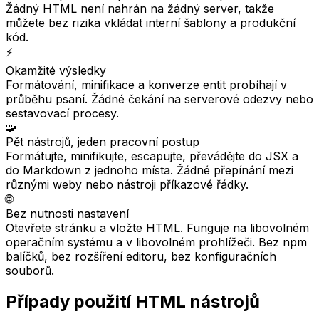
Žádný HTML není nahrán na žádný server, takže
můžete bez rizika vkládat interní šablony a produkční
kód.
⚡
Okamžité výsledky
Formátování, minifikace a konverze entit probíhají v
průběhu psaní. Žádné čekání na serverové odezvy nebo
sestavovací procesy.
🧩
Pět nástrojů, jeden pracovní postup
Formátujte, minifikujte, escapujte, převádějte do JSX a
do Markdown z jednoho místa. Žádné přepínání mezi
různými weby nebo nástroji příkazové řádky.
🌐
Bez nutnosti nastavení
Otevřete stránku a vložte HTML. Funguje na libovolném
operačním systému a v libovolném prohlížeči. Bez npm
balíčků, bez rozšíření editoru, bez konfiguračních
souborů.
Případy použití HTML nástrojů