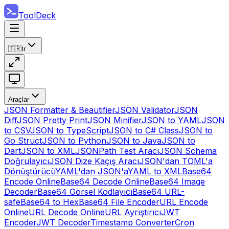
ToolDeck
🇹🇷
tr
Araçlar
JSON Formatter & Beautifier
JSON Validator
JSON
Diff
JSON Pretty Print
JSON Minifier
JSON to YAML
JSON
to CSV
JSON to TypeScript
JSON to C# Class
JSON to
Go Struct
JSON to Python
JSON to Java
JSON to
Dart
JSON to XML
JSONPath Test Aracı
JSON Schema
Doğrulayıcı
JSON Dize Kaçış Aracı
JSON'dan TOML'a
Dönüştürücü
YAML'dan JSON'a
YAML to XML
Base64
Encode Online
Base64 Decode Online
Base64 Image
Decoder
Base64 Görsel Kodlayıcı
Base64 URL-
safe
Base64 to Hex
Base64 File Encoder
URL Encode
Online
URL Decode Online
URL Ayrıştırıcı
JWT
Encoder
JWT Decoder
Timestamp Converter
Cron