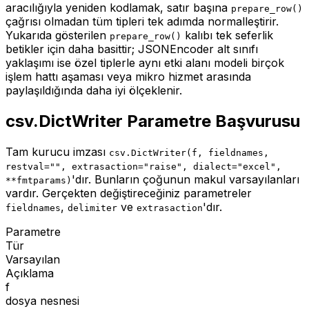
aracılığıyla yeniden kodlamak, satır başına
prepare_row()
çağrısı olmadan tüm tipleri tek adımda normalleştirir.
Yukarıda gösterilen
kalıbı tek seferlik
prepare_row()
betikler için daha basittir; JSONEncoder alt sınıfı
yaklaşımı ise özel tiplerle aynı etki alanı modeli birçok
işlem hattı aşaması veya mikro hizmet arasında
paylaşıldığında daha iyi ölçeklenir.
csv.DictWriter Parametre Başvurusu
Tam kurucu imzası
csv.DictWriter(f, fieldnames,
restval="", extrasaction="raise", dialect="excel",
'dır. Bunların çoğunun makul varsayılanları
**fmtparams)
vardır. Gerçekten değiştireceğiniz parametreler
,
ve
'dır.
fieldnames
delimiter
extrasaction
Parametre
Tür
Varsayılan
Açıklama
f
dosya nesnesi