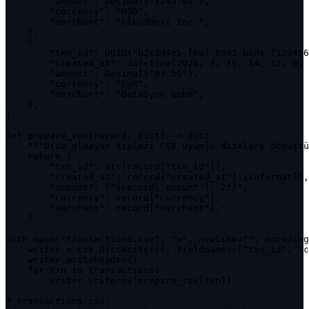
        "amount": Decimal("1249.99"),

        "currency": "USD",

        "merchant": "CloudHost Inc.",

    },

    {

        "txn_id": UUID("b2c3d4e5-f6a7-8901-bcde-f123456
        "created_at": datetime(2026, 3, 15, 14, 12, 0, 
        "amount": Decimal("87.50"),

        "currency": "EUR",

        "merchant": "DataSync GmbH",

    },

]

def prepare_row(record: dict) -> dict:

    """Dize olmayan tipleri CSV uyumlu dizelere dönüştü
    return {

        "txn_id": str(record["txn_id"]),

        "created_at": record["created_at"].isoformat(),

        "amount": f"{record['amount']:.2f}",

        "currency": record["currency"],

        "merchant": record["merchant"],

    }

with open("transactions.csv", "w", newline="", encoding
    writer = csv.DictWriter(f, fieldnames=["txn_id", "c
    writer.writeheader()

    for txn in transactions:

        writer.writerow(prepare_row(txn))

# transactions.csv:
