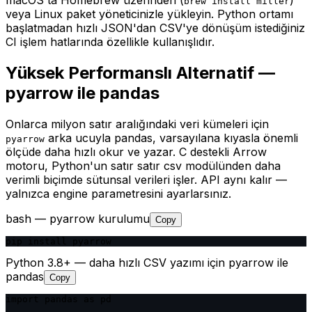
brew install miller
veya Linux paket yöneticinizle yükleyin. Python ortamı
başlatmadan hızlı JSON'dan CSV'ye dönüşüm istediğiniz
CI işlem hatlarında özellikle kullanışlıdır.
Yüksek Performanslı Alternatif —
pyarrow ile pandas
Onlarca milyon satır aralığındaki veri kümeleri için
arka ucuyla pandas, varsayılana kıyasla önemli
pyarrow
ölçüde daha hızlı okur ve yazar. C destekli Arrow
motoru, Python'un satır satır csv modülünden daha
verimli biçimde sütunsal verileri işler. API aynı kalır —
yalnızca engine parametresini ayarlarsınız.
bash — pyarrow kurulumu
Copy
pip install pyarrow
Python 3.8+ — daha hızlı CSV yazımı için pyarrow ile
pandas
Copy
import pandas as pd
