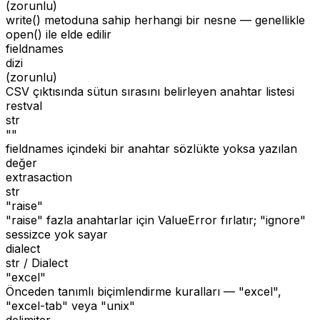
(zorunlu)
write() metoduna sahip herhangi bir nesne — genellikle
open() ile elde edilir
fieldnames
dizi
(zorunlu)
CSV çıktısında sütun sırasını belirleyen anahtar listesi
restval
str
""
fieldnames içindeki bir anahtar sözlükte yoksa yazılan
değer
extrasaction
str
"raise"
"raise" fazla anahtarlar için ValueError fırlatır; "ignore"
sessizce yok sayar
dialect
str / Dialect
"excel"
Önceden tanımlı biçimlendirme kuralları — "excel",
"excel-tab" veya "unix"