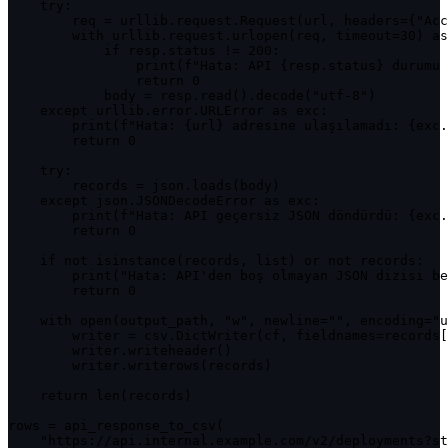
    try:

        req = urllib.request.Request(url, headers={"Acc
        with urllib.request.urlopen(req, timeout=30) as
            if resp.status != 200:

                print(f"Hata: API {resp.status} durumu 
                return 0

            body = resp.read().decode("utf-8")

    except urllib.error.URLError as exc:

        print(f"Hata: {url} adresine ulaşılamadı: {exc.
        return 0

    try:

        records = json.loads(body)

    except json.JSONDecodeError as exc:

        print(f"Hata: API geçersiz JSON döndürdü: {exc.
        return 0

    if not isinstance(records, list) or not records:

        print("Hata: API'den boş olmayan JSON dizisi be
        return 0

    with open(output_path, "w", newline="", encoding="u
        writer = csv.DictWriter(cf, fieldnames=records[
        writer.writeheader()

        writer.writerows(records)

    return len(records)

rows = api_response_to_csv(

    "https://api.internal.example.com/v2/deployments?st