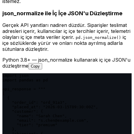
istemez.
json_normalize ile İç İçe JSON'u Düzleştirme
Gerçek API yanıtları nadiren düzdür. Siparişler teslimat
adresleri içerir, kullanıcılar iç içe tercihler içerir, telemetri
olayları iç içe meta veriler içerir.
iç
pd.json_normalize()
içe sözlüklerde yürür ve onları nokta ayrılmış adlarla
sütunlara düzleştirir.
Python 3.8+ — json_normalize kullanarak iç içe JSON'u
düzleştirme
Copy
import json

import pandas as pd

api_response = """

[

  {

    "order_id": "ord_91a3",

    "placed_at": "2026-03-15T09:30:00Z",

    "customer": {

      "name": "Sarah Chen",

      "email": "s.chen@example.com",

      "tier": "premium"

    },

    "shipping": {
