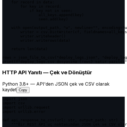
    for record in data:

        for key in record:

            if key not in seen:

                all_keys.append(key)

                seen.add(key)

    with open(output_path, "w", newline="", encoding="u
        writer = csv.DictWriter(cf, fieldnames=all_keys
        writer.writeheader()

        writer.writerows(data)

    return len(data)

rows = json_file_to_csv("deploy_logs.json", "deploy_log
print(f"deploy_logs.csv dosyasına {rows} satır yazıldı"
HTTP API Yanıtı — Çek ve Dönüştür
Python 3.8+ — API'den JSON çek ve CSV olarak
kaydet
Copy
import json

import csv

import urllib.request

import urllib.error

def api_response_to_csv(url: str, output_path: str) -> 
    """Bir REST API uç noktasından JSON çek ve CSV olar