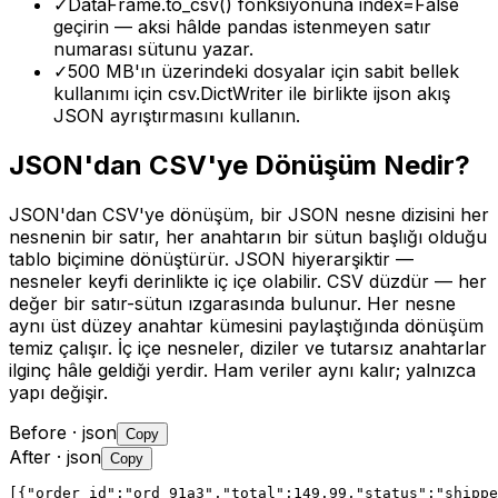
✓
DataFrame.to_csv() fonksiyonuna index=False
geçirin — aksi hâlde pandas istenmeyen satır
numarası sütunu yazar.
✓
500 MB'ın üzerindeki dosyalar için sabit bellek
kullanımı için csv.DictWriter ile birlikte ijson akış
JSON ayrıştırmasını kullanın.
JSON'dan CSV'ye Dönüşüm Nedir?
JSON'dan CSV'ye dönüşüm, bir JSON nesne dizisini her
nesnenin bir satır, her anahtarın bir sütun başlığı olduğu
tablo biçimine dönüştürür. JSON hiyerarşiktir —
nesneler keyfi derinlikte iç içe olabilir. CSV düzdür — her
değer bir satır-sütun ızgarasında bulunur. Her nesne
aynı üst düzey anahtar kümesini paylaştığında dönüşüm
temiz çalışır. İç içe nesneler, diziler ve tutarsız anahtarlar
ilginç hâle geldiği yerdir. Ham veriler aynı kalır; yalnızca
yapı değişir.
Before
· json
Copy
After
· json
Copy
[{"order_id":"ord_91a3","total":149.99,"status":"shippe