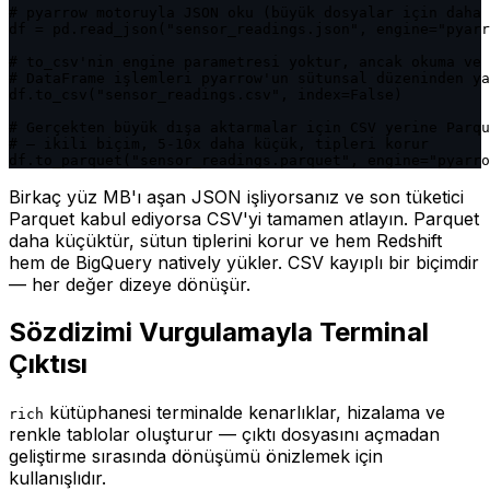
# pyarrow motoruyla JSON oku (büyük dosyalar için daha 
df = pd.read_json("sensor_readings.json", engine="pyarr
# to_csv'nin engine parametresi yoktur, ancak okuma ve 
# DataFrame işlemleri pyarrow'un sütunsal düzeninden ya
df.to_csv("sensor_readings.csv", index=False)

# Gerçekten büyük dışa aktarmalar için CSV yerine Parqu
# — ikili biçim, 5-10x daha küçük, tipleri korur

df.to_parquet("sensor_readings.parquet", engine="pyarro
Birkaç yüz MB'ı aşan JSON işliyorsanız ve son tüketici
Parquet kabul ediyorsa CSV'yi tamamen atlayın. Parquet
daha küçüktür, sütun tiplerini korur ve hem Redshift
hem de BigQuery natively yükler. CSV kayıplı bir biçimdir
— her değer dizeye dönüşür.
Sözdizimi Vurgulamayla Terminal
Çıktısı
kütüphanesi terminalde kenarlıklar, hizalama ve
rich
renkle tablolar oluşturur — çıktı dosyasını açmadan
geliştirme sırasında dönüşümü önizlemek için
kullanışlıdır.