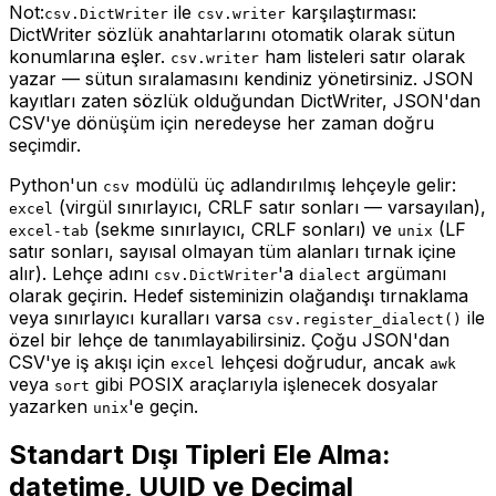
Not:
ile
karşılaştırması:
csv.DictWriter
csv.writer
DictWriter sözlük anahtarlarını otomatik olarak sütun
konumlarına eşler.
ham listeleri satır olarak
csv.writer
yazar — sütun sıralamasını kendiniz yönetirsiniz. JSON
kayıtları zaten sözlük olduğundan DictWriter, JSON'dan
CSV'ye dönüşüm için neredeyse her zaman doğru
seçimdir.
Python'un
modülü üç adlandırılmış lehçeyle gelir:
csv
(virgül sınırlayıcı, CRLF satır sonları — varsayılan),
excel
(sekme sınırlayıcı, CRLF sonları) ve
(LF
excel-tab
unix
satır sonları, sayısal olmayan tüm alanları tırnak içine
alır). Lehçe adını
'a
argümanı
csv.DictWriter
dialect
olarak geçirin. Hedef sisteminizin olağandışı tırnaklama
veya sınırlayıcı kuralları varsa
ile
csv.register_dialect()
özel bir lehçe de tanımlayabilirsiniz. Çoğu JSON'dan
CSV'ye iş akışı için
lehçesi doğrudur, ancak
excel
awk
veya
gibi POSIX araçlarıyla işlenecek dosyalar
sort
yazarken
'e geçin.
unix
Standart Dışı Tipleri Ele Alma:
datetime, UUID ve Decimal