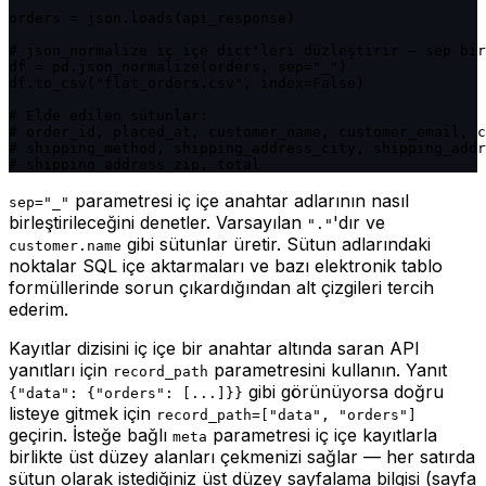
orders = json.loads(api_response)

# json_normalize iç içe dict'leri düzleştirir — sep bir
df = pd.json_normalize(orders, sep="_")

df.to_csv("flat_orders.csv", index=False)

# Elde edilen sütunlar:

# order_id, placed_at, customer_name, customer_email, c
# shipping_method, shipping_address_city, shipping_addr
# shipping_address_zip, total
parametresi iç içe anahtar adlarının nasıl
sep="_"
birleştirileceğini denetler. Varsayılan
'dır ve
"."
gibi sütunlar üretir. Sütun adlarındaki
customer.name
noktalar SQL içe aktarmaları ve bazı elektronik tablo
formüllerinde sorun çıkardığından alt çizgileri tercih
ederim.
Kayıtlar dizisini iç içe bir anahtar altında saran API
yanıtları için
parametresini kullanın. Yanıt
record_path
gibi görünüyorsa doğru
{"data": {"orders": [...]}}
listeye gitmek için
record_path=["data", "orders"]
geçirin. İsteğe bağlı
parametresi iç içe kayıtlarla
meta
birlikte üst düzey alanları çekmenizi sağlar — her satırda
sütun olarak istediğiniz üst düzey sayfalama bilgisi (sayfa