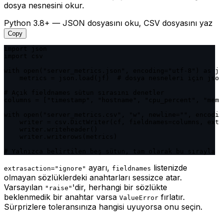
dosya nesnesini okur.
Python 3.8+ — JSON dosyasını oku, CSV dosyasını yaz
Copy
import json

import csv

with open("server_metrics.json", encoding="utf-8") as j
    metrics = json.load(jf)  # dosya nesneleri için jso
# Açık fieldnames sütun sırasını denetler

columns = ["timestamp", "hostname", "cpu_percent", "mem
with open("server_metrics.csv", "w", newline="", encodi
    writer = csv.DictWriter(cf, fieldnames=columns, ext
    writer.writeheader()

    writer.writerows(metrics)

# Yalnızca belirtilen beş sütun, tam olarak bu sırayla 
ayarı,
listenizde
extrasaction="ignore"
fieldnames
olmayan sözlüklerdeki anahtarları sessizce atar.
Varsayılan
'dir, herhangi bir sözlükte
"raise"
beklenmedik bir anahtar varsa
fırlatır.
ValueError
Sürprizlere toleransınıza hangisi uyuyorsa onu seçin.