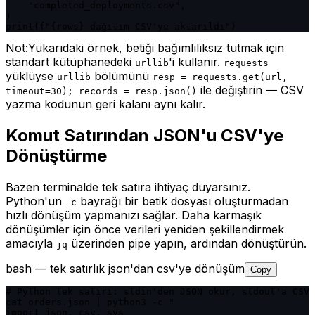
    "completed_deployments.csv",

)

print(f"{rows} dağıtım CSV'ye aktarıldı")
Not:
Yukarıdaki örnek, betiği bağımlılıksız tutmak için
standart kütüphanedeki
'i kullanır.
urllib
requests
yüklüyse
bölümünü
urllib
resp = requests.get(url,
ile değiştirin — CSV
timeout=30); records = resp.json()
yazma kodunun geri kalanı aynı kalır.
Komut Satırından JSON'u CSV'ye
Dönüştürme
Bazen terminalde tek satıra ihtiyaç duyarsınız.
Python'un
bayrağı bir betik dosyası oluşturmadan
-c
hızlı dönüşüm yapmanızı sağlar. Daha karmaşık
dönüşümler için önce verileri yeniden şekillendirmek
amacıyla
üzerinden pipe yapın, ardından dönüştürün.
jq
bash — tek satırlık json'dan csv'ye dönüşüm
Copy
# Python tek satırı: stdin'den JSON okur, stdout'a CSV 
cat orders.json | python3 -c "

import json, csv, sys
