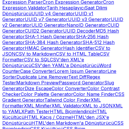
Expression Parser
Cron Expression Generator
Cron
Expression Validator
Tarih Hesaplayıcı
Saat Dilimi
Dönüştürücü
UUID v4 Generator
UUID v1
Generator
UUID v7 Generator
UUID v3 Generator
UUID
v2 Generator
ULID Generator
NanoID Generator
CUID
Generator
CUID2 Generator
UUID Decoder
MD5 Hash
Generator
SHA-1 Hash Generator
SHA-256 Hash
Generator
SHA-384 Hash Generator
SHA-512 Hash
Generator
HMAC Generator
Hash Identifier
CSV to
JSON
CSV to Markdown
CSV to HTML Table
CSV
Formatter
CSV to SQL
CSV'den XML'e
Dönüştürücü
CSV'den YAML'a Dönüştürücü
Word
Counter
Case Converter
Lorem Ipsum Generator
Line
Sorter
Duplicate Line Remover
Text Diff
Regex
Tester
Markdown Preview
Password Generator
Slug
Generator
Dize Escape
Color Converter
Color Contrast
Checker
Color Palette Generator
Color Name Finder
CSS
Gradient Generator
Tailwind Color Finder
XML
Formatter
XML Minifier
XML Validator
XML to JSON
XML
to YAML
XPath Tester
HTML Biçimlendirici
HTML
Küçültücü
HTML Kaçış / Çözme
HTML'den JSX'e
Dönüştürücü
HTML'den Markdown'a Dönüştürücü
CSS
Biçimlendirici
CSS Küçültücü
CSS Birim