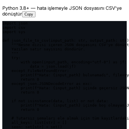
Python 3.8+ — hata işlemeyle JSON dosyasını CSV'ye
dönüştür
Copy
import json

import csv

import sys

def json_file_to_csv(input_path: str, output_path: str)
    """Nesne dizisi içeren JSON dosyasını CSV'ye dönüşt
    Yazılan satır sayısını döndürür.

    """

    try:

        with open(input_path, encoding="utf-8") as jf:

            data = json.load(jf)

    except FileNotFoundError:

        print(f"Hata: {input_path} bulunamadı", file=sy
        return 0

    except json.JSONDecodeError as exc:

        print(f"Hata: {input_path} içinde geçersiz JSON
        return 0

    if not isinstance(data, list) or not data:

        print(f"Hata: {input_path} içinde boş olmayan J
        return 0

    # Tutarsız şemaları ele almak için tüm kayıtlardaki
    all_keys: list[str] = []

    seen: set[str] = set()
