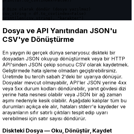
print(df.to_csv(index=False))

# Dize olarak döndür (dosya yazılmaz)

csv_string = df.to_csv(index=False)

print(len(csv_string), "karakter")
Dosya ve API Yanıtından JSON'u
CSV'ye Dönüştürme
En yaygın iki gerçek dünya senaryosu: diskteki bir
dosyadan JSON okuyup dönüştürmek veya bir HTTP
API'sinden JSON çekip sonucu CSV olarak kaydetmek.
Geliştirmede hata işleme olmadan geçiştirebilirsiniz.
Üretimde bu tercih sabah 2'deki bir uyarıya dönüşür.
Dosyalar mevcut olmayabilir, API'ler JSON yerine 4xx
veya 5xx durum kodları döndürebilir, yanıt gövdesi dizi
yerine hata nesnesi olabilir veya JSON bir ağ zaman
aşımı nedeniyle kesik olabilir. Aşağıdaki kalıplar tüm bu
durumları açıkça ele alır, hataları stderr'e kaydeder ve
arayanların sıfır satırlı çıktıları tespit edip uyarı
verebilmesi için satır sayısı döndürür.
Diskteki Dosya — Oku, Dönüştür, Kaydet