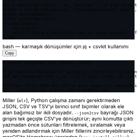
out = open(args.output, 'w', newline='') if args.output
writer = csv.DictWriter(out, fieldnames=data[0].keys(),
writer.writeheader()

writer.writerows(data)

if args.output:

    out.close()

    print(f'Wrote {len(data)} rows to {args.output}', f
" "$@"
bash — karmaşık dönüşümler için jq + csvkit kullanımı
Copy
# csvkit kurulumu: pip install csvkit

# jq alanları düzleştirir ve seçer, in2csv CSV biçimlen
cat api_response.json | jq '[.[] | {id: .order_id, cust
# Miller (mlr) JSON'dan CSV'ye için başka bir seçenekti
mlr --json2csv cat orders.json > orders.csv
Miller (
), Python çalışma zamanı gerektirmeden
mlr
JSON, CSV ve TSV'yi birinci sınıf biçimler olarak ele
alan bağımsız bir ikili dosyadır.
bayrağı JSON
--json2csv
girişini tek geçişte CSV'ye dönüştürür; aynı komutta çıktı
yazmadan önce sütunları filtrelemek, sıralamak veya
yeniden adlandırmak için Miller fiillerini zincirleyebilirsiniz.
macOS'ta Homebrew üzerinden
(
)