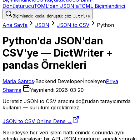
Dönüştürücü
TOML'den JSON'a
TOML Biçimlendirici
Biçimlendir, kodla, dönüştür, çöz…
Ctrl+K
Ana Sayfa
JSON
JSON to CSV
Python
Python'da JSON'dan
CSV'ye — DictWriter +
pandas Örnekleri
Maria Santos
·
Backend Developer
·
İnceleyen
Priya
Sharma
·
Yayınlandı
2026-03-20
Ücretsiz JSON to CSV aracını doğrudan tarayıcınızda
kullanın — kurulum gerektirmez.
JSON to CSV Online Dene →
Neredeyse her veri işlem hattı eninde sonunda aynı
adımla karşılaşır: bir API JSON döndürür, ancak sonraki