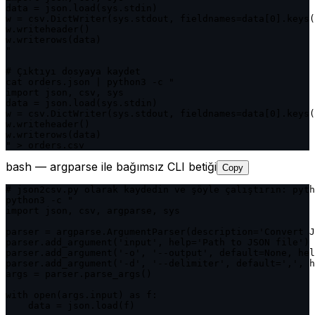
data = json.load(sys.stdin)

w = csv.DictWriter(sys.stdout, fieldnames=data[0].keys(
w.writeheader()

w.writerows(data)

"

# Çıktıyı dosyaya kaydet

cat orders.json | python3 -c "

import json, csv, sys

data = json.load(sys.stdin)

w = csv.DictWriter(sys.stdout, fieldnames=data[0].keys(
w.writeheader()

w.writerows(data)

" > orders.csv
bash — argparse ile bağımsız CLI betiği
Copy
# json2csv.py olarak kaydedin ve şöyle çalıştırın: pyth
python3 -c "

import json, csv, argparse, sys

parser = argparse.ArgumentParser(description='Convert J
parser.add_argument('input', help='Path to JSON file')

parser.add_argument('-o', '--output', default=None, hel
parser.add_argument('-d', '--delimiter', default=',', h
args = parser.parse_args()

with open(args.input) as f:

    data = json.load(f)
