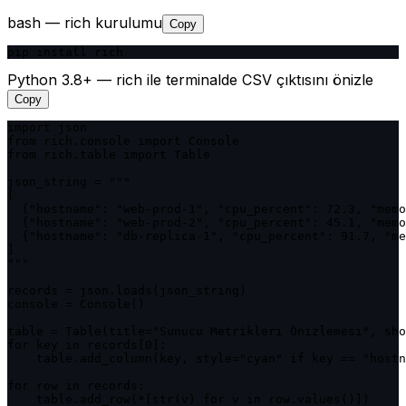
bash — rich kurulumu
Copy
pip install rich
Python 3.8+ — rich ile terminalde CSV çıktısını önizle
Copy
import json

from rich.console import Console

from rich.table import Table

json_string = """

[

  {"hostname": "web-prod-1", "cpu_percent": 72.3, "memo
  {"hostname": "web-prod-2", "cpu_percent": 45.1, "memo
  {"hostname": "db-replica-1", "cpu_percent": 91.7, "me
]

"""

records = json.loads(json_string)

console = Console()

table = Table(title="Sunucu Metrikleri Önizlemesi", sho
for key in records[0]:

    table.add_column(key, style="cyan" if key == "hostn
for row in records:

    table.add_row(*[str(v) for v in row.values()])
