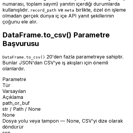
numarası, toplam sayım) yanıtın içerdiği durumlarda
kullanışlıdır.
ve
birlikte, özel ön işleme
record_path
meta
olmadan gerçek dünya iç içe API yanıt şekillerinin
çoğunu ele alır.
DataFrame.to_csv() Parametre
Başvurusu
20'den fazla parametreye sahiptir.
DataFrame.to_csv()
Bunlar JSON'dan CSV'ye iş akışları için önemli
olanlardır.
Parametre
Tür
Varsayılan
Açıklama
path_or_buf
str / Path / None
None
Dosya yolu veya tampon — None, CSV'yi dize olarak
döndürür
sep