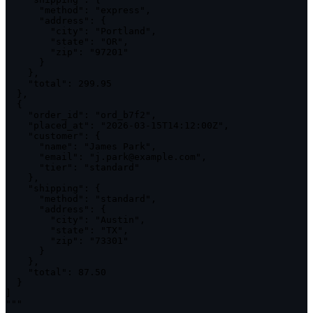
      "method": "express",

      "address": {

        "city": "Portland",

        "state": "OR",

        "zip": "97201"

      }

    },

    "total": 299.95

  },

  {

    "order_id": "ord_b7f2",

    "placed_at": "2026-03-15T14:12:00Z",

    "customer": {

      "name": "James Park",

      "email": "j.park@example.com",

      "tier": "standard"

    },

    "shipping": {

      "method": "standard",

      "address": {

        "city": "Austin",

        "state": "TX",

        "zip": "73301"

      }

    },

    "total": 87.50

  }

]

"""
