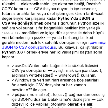
tüketici — elektronik tablo, içe aktarma betiği, Redshift
COPY komutu — CSV ihtiyacı duyar. İç içe nesneler,
tutarsız anahtarlar veya özel işlem gerektiren tarih-saat
değerleriyle karşılaşana kadar
Python'da JSON'u
CSV'ye dönüştürmek
önemsiz görünür. Python size iki
sağlam yol sunar: sıfır bağımlılıklı betikler için yerleşik
+
modülleri ve iç içe düzleştirme ile daha büyük
json
csv
veri kümeleri için
— ya da herhangi bir kod
pandas
gerektirmeden hızlı tek seferlik dönüşümler için
çevrimiçi
JSON to CSV dönüştürücüsü
. Bu kılavuz, çalıştırılabilir
Python 3.8+
örnekleriyle her iki yaklaşımı baştan sona
kapsar.
✓
csv.DictWriter, sıfır bağımlılıkla sözlük listesini
CSV'ye dönüştürür — ayrıştırmak için json.load(),
ardından writeheader() + writerows() kullanın.
✓
Windows'ta veri satırları arasında boş satırları
önlemek için CSV dosyalarını her zaman
newline="" ile açın.
✓
pd.json_normalize(), to_csv() çağrısından önce iç
içe JSON'u düz bir DataFrame'e düzleştirir — çok
düzeyli iç içe yapıları otomatik olarak ele alır.