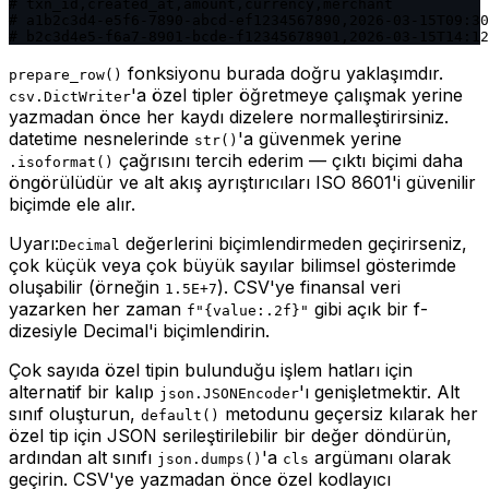
# txn_id,created_at,amount,currency,merchant

# a1b2c3d4-e5f6-7890-abcd-ef1234567890,2026-03-15T09:30
# b2c3d4e5-f6a7-8901-bcde-f12345678901,2026-03-15T14:12
fonksiyonu burada doğru yaklaşımdır.
prepare_row()
'a özel tipler öğretmeye çalışmak yerine
csv.DictWriter
yazmadan önce her kaydı dizelere normalleştirirsiniz.
datetime nesnelerinde
'a güvenmek yerine
str()
çağrısını tercih ederim — çıktı biçimi daha
.isoformat()
öngörülüdür ve alt akış ayrıştırıcıları ISO 8601'i güvenilir
biçimde ele alır.
Uyarı:
değerlerini biçimlendirmeden geçirirseniz,
Decimal
çok küçük veya çok büyük sayılar bilimsel gösterimde
oluşabilir (örneğin
). CSV'ye finansal veri
1.5E+7
yazarken her zaman
gibi açık bir f-
f"{value:.2f}"
dizesiyle Decimal'i biçimlendirin.
Çok sayıda özel tipin bulunduğu işlem hatları için
alternatif bir kalıp
'ı genişletmektir. Alt
json.JSONEncoder
sınıf oluşturun,
metodunu geçersiz kılarak her
default()
özel tip için JSON serileştirilebilir bir değer döndürün,
ardından alt sınıfı
'a
argümanı olarak
json.dumps()
cls
geçirin. CSV'ye yazmadan önce özel kodlayıcı