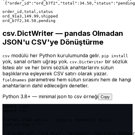
 {"order_id":"ord_b7f2","total":34.50,"status":"pending
order_id,total,status

ord_91a3,149.99,shipped

ord_b7f2,34.50,pending
csv.DictWriter — pandas Olmadan
JSON'u CSV'ye Dönüştürme
modülü her Python kurulumunda gelir.
csv
pip install
yok, sanal ortam uğraşı yok.
bir sözlük
csv.DictWriter
listesi alır ve her birini sözlük anahtarlarını sütun
başlıklarına eşleyerek CSV satırı olarak yazar.
parametresi hem sütun sırasını hem de hangi
fieldnames
anahtarların dahil edileceğini denetler.
Python 3.8+ — minimal json to csv örneği
Copy
import json

import csv

# Örnek JSON verisi — sipariş nesneleri dizisi

json_string = """

[

  {"order_id": "ord_91a3", "product": "Wireless Keyboar