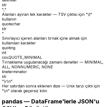
delimiter
str
","
Alanları ayıran tek karakter — TSV çıktısı için "\t"
kullanın
quotechar
str
"
Sınırlayıcı içeren alanları tırnak içine almak için
kullanılan karakter
quoting
int
csv.QUOTE_MINIMAL
Tırnaklama uygulanacağı zamanı denetler — MINIMAL,
ALL, NONNUMERIC, NONE
lineterminator
str
"\r\n"
Her satırdan sonra eklenen dize — Unix tarzı çıktı için
"\n" olarak geçersiz kılın
pandas — DataFrame'lerle JSON'u