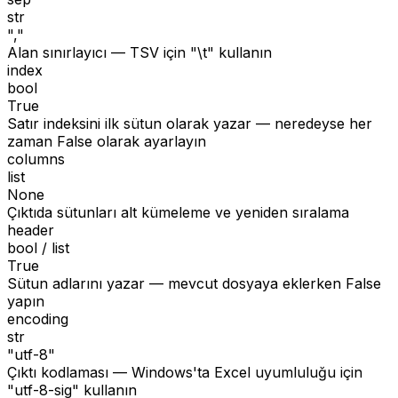
str
","
Alan sınırlayıcı — TSV için "\t" kullanın
index
bool
True
Satır indeksini ilk sütun olarak yazar — neredeyse her
zaman False olarak ayarlayın
columns
list
None
Çıktıda sütunları alt kümeleme ve yeniden sıralama
header
bool / list
True
Sütun adlarını yazar — mevcut dosyaya eklerken False
yapın
encoding
str
"utf-8"
Çıktı kodlaması — Windows'ta Excel uyumluluğu için
"utf-8-sig" kullanın