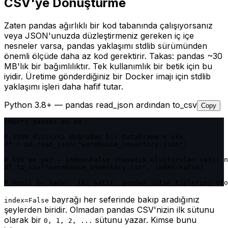
CSV'ye Dönüştürme
Zaten pandas ağırlıklı bir kod tabanında çalışıyorsanız
veya JSON'unuzda düzleştirmeniz gereken iç içe
nesneler varsa, pandas yaklaşımı stdlib sürümünden
önemli ölçüde daha az kod gerektirir. Takas: pandas ~30
MB'lık bir bağımlılıktır. Tek kullanımlık bir betik için bu
iyidir. Üretime gönderdiğiniz bir Docker imajı için stdlib
yaklaşımı işleri daha hafif tutar.
Python 3.8+ — pandas read_json ardından to_csv
Copy
import pandas as pd

# JSON dizisini doğrudan bir DataFrame'e oku

df = pd.read_json("warehouse_inventory.json")

# CSV'ye yaz — index=False otomatik oluşturulan satır n
df.to_csv("warehouse_inventory.csv", index=False)

# Hepsi bu kadar. İki satır. pandas sütun tiplerini oto
bayrağı her seferinde bakıp aradığınız
index=False
şeylerden biridir. Olmadan pandas CSV'nizin ilk sütunu
olarak bir
sütunu yazar. Kimse bunu
0, 1, 2, ...