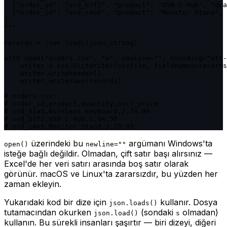
  {"order_id": "ord_b7f2", "product": "USB-C Hub", "qua
  {"order_id": "ord_c4e8", "product": "Monitor Stand", 
]

"""

records = json.loads(json_string)

with open("orders.csv", "w", newline="", encoding="utf-
    writer = csv.DictWriter(csvfile, fieldnames=records
    writer.writeheader()

    writer.writerows(records)

# orders.csv:

# order_id,product,quantity,unit_price

# ord_91a3,Wireless Keyboard,2,74.99

# ord_b7f2,USB-C Hub,1,34.50

# ord_c4e8,Monitor Stand,3,29.95
üzerindeki bu
argümanı Windows'ta
open()
newline=""
isteğe bağlı değildir. Olmadan, çift satır başı alırsınız —
Excel'de her veri satırı arasında boş satır olarak
görünür. macOS ve Linux'ta zararsızdır, bu yüzden her
zaman ekleyin.
Yukarıdaki kod bir dize için
kullanır. Dosya
json.loads()
tutamacından okurken
(sondaki
olmadan)
json.load()
s
kullanın. Bu sürekli insanları şaşırtır — biri dizeyi, diğeri