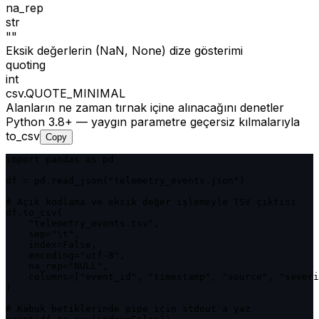
na_rep
str
""
Eksik değerlerin (NaN, None) dize gösterimi
quoting
int
csv.QUOTE_MINIMAL
Alanların ne zaman tırnak içine alınacağını denetler
Python 3.8+ — yaygın parametre geçersiz kılmalarıyla
to_csv
Copy
import pandas as pd

df = pd.read_json("telemetry_events.json")

# Açık kodlama ve eksik değer işlemeyle TSV çıktısı

df.to_csv(

    "telemetry_events.tsv",

    sep="\t",

    index=False,

    encoding="utf-8",

    na_rep="NULL",

    columns=["event_id", "timestamp", "source", "severi
)

# Kabuk betiklerinde pipe için stdout'a yaz
