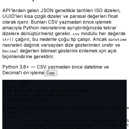
API'lerden gelen JSON genellikle tarihleri ISO dizeleri,
UUID'leri kısa çizgili dizeler ve parasal değerleri float
olarak içerir. Bunları CSV yazmadan önce işlemek
amacıyla Python nesnelerine ayrıştırdığınızda tekrar
dizelere dönüştürmeniz gerekir.
modülü her değerde
csv
çağırır, bu nedenle çoğu tip çalışır. Ancak
str()
datetime
nesneleri dağınık varsayılan dize gösterimleri üretir ve
değerleri bilimsel gösterimi önlemek için açık
Decimal
biçimlendirme gerektirir.
Python 3.8+ — CSV yazmadan önce datetime ve
Decimal'i ön işleme
Copy
import json

import csv

from datetime import datetime, timezone

from decimal import Decimal

from uuid import UUID

# Python tipleriyle ayrıştırılmış API yanıtını simüle e
transactions = [

    {

        "txn_id": UUID("a1b2c3d4-e5f6-7890-abcd-ef12345
        "created_at": datetime(2026, 3, 15, 9, 30, 0, t