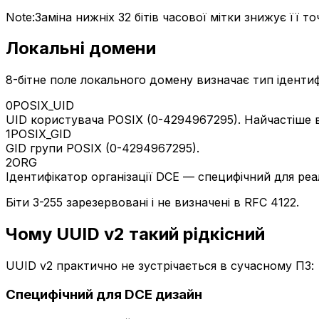
Note:
Заміна нижніх 32 бітів часової мітки знижує її 
Локальні домени
8-бітне поле локального домену визначає тип ідентиф
0
POSIX_UID
UID користувача POSIX (0-4294967295). Найчастіше в
1
POSIX_GID
GID групи POSIX (0-4294967295).
2
ORG
Ідентифікатор організації DCE — специфічний для реал
Біти 3-255 зарезервовані і не визначені в RFC 4122.
Чому UUID v2 такий рідкісний
UUID v2 практично не зустрічається в сучасному ПЗ:
Специфічний для DCE дизайн