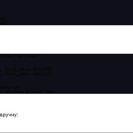
ID

elper functions:

, local_id=os.Getuid()

, local_id=os.Getgid()

upported

вручну: