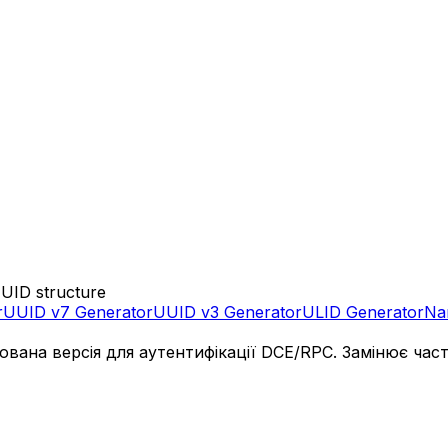
UUID structure
r
UUID v7 Generator
UUID v3 Generator
ULID Generator
Na
ізована версія для аутентифікації DCE/RPC. Замінює ча