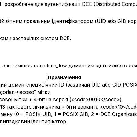
 розроблене для аутентифікації DCE (Distributed Comp
1 32-бітним локальним ідентифікатором (UID або GID к
жами застарілих систем DCE.
, але замінює поле time_low доменним ідентифікатором
Призначення
ний домен-специфічний ID (зазвичай UID або GID POSIX)
egorian-часової мітки.
асової мітки + 4-бітна версія (<code>0010</code>).
8-13 тактового лічильника + біти варіанта <code>10</cod
ену (0 = POSIX UID, 1 = POSIX GID, 2 = DCE Organizatio
 випадковий ідентифікатор.