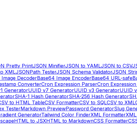
N Pretty Print
JSON Minifier
JSON to YAML
JSON to CSV
J
to XML
JSONPath Tester
JSON Schema Validator
JSON Stri
 Image Decoder
Base64 Image Encoder
Base64 URL-safe
B
estamp Converter
Cron Expression Parser
Cron Expression
1 Generator
UUID v7 Generator
UUID v3 Generator
UUID v
erator
SHA-1 Hash Generator
SHA-256 Hash Generator
SH
CSV to HTML Table
CSV Formatter
CSV to SQL
CSV to XML
ex Tester
Markdown Preview
Password Generator
Slug Gen
radient Generator
Tailwind Color Finder
XML Formatter
XML 
escape
HTML to JSX
HTML to Markdown
CSS Formatter
CSS