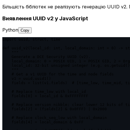
Більшість бібліотек не реалізують генерацію UUID v2.
Виявлення UUID v2 у JavaScript
Python
Copy
import uuid, struct, time

def uuid_v2(local_id: int, local_domain: int = 0) -> st
    """

    Generate a DCE Security UUID (v2).

    local_domain: 0 = POSIX UID, 1 = POSIX GID, 2 = Org

    local_id: 32-bit unsigned integer (e.g. os.getuid()
    """

    # Get a v1 UUID for the time and node fields

    v1 = uuid.uuid1()

    fields = list(v1.fields)  # [time_low, time_mid, ti
    # Replace time_low with local_id

    fields[0] = local_id & 0xFFFFFFFF

    # Replace version nibble: clear lower 12 bits of ti
    fields[2] = (fields[2] & 0x0FFF) | 0x2000

    # Replace clock_seq_low with local_domain

    fields[4] = local_domain & 0xFF
