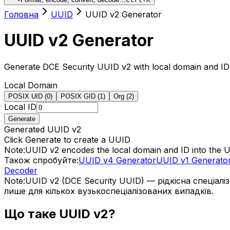
Головна
UUID
UUID v2 Generator
UUID v2 Generator
Generate DCE Security UUID v2 with local domain and ID
Local Domain
POSIX UID (0)
POSIX GID (1)
Org (2)
Local ID
Generate
Generated UUID v2
Click Generate to create a UUID
Note:
UUID v2 encodes the local domain and ID into the 
Також спробуйте:
UUID v4 Generator
UUID v1 Generato
Decoder
Note:
UUID v2 (DCE Security UUID) — рідкісна спеціал
лише для кількох вузькоспеціалізованих випадків.
Що таке UUID v2?