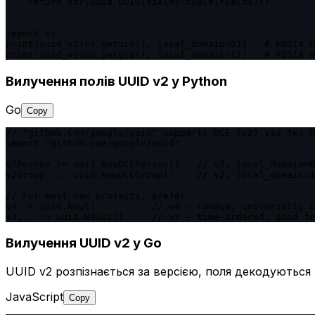
    return str(uuid.UUID(fields=tuple(fields)))

import os

print(uuid_v2(os.getuid(), local_domain=0))   # POSIX U
Вилучення полів UUID v2 у Python
Go
Copy
// "github.com/google/uuid" supports DCE (v2) via two h
import "github.com/google/uuid"

v2Person := uuid.NewDCEPerson()   // v2, local_domain=0
v2Group  := uuid.NewDCEGroup()    // v2, local_domain=1
// For most new projects, prefer:

v4 := uuid.New()          // v4 — random, universally s
Вилучення UUID v2 у Go
UUID v2 розпізнається за версією, поля декодуються 
JavaScript
Copy