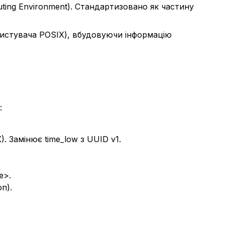
uting Environment). Стандартизовано як частину
ористувача POSIX), вбудовуючи інформацію
:
. Замінює time_low з UUID v1.
e>.
n).