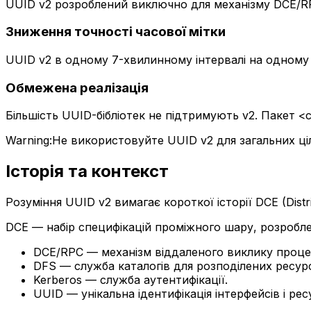
UUID v2 розроблений виключно для механізму DCE/RP
Зниження точності часової мітки
UUID v2 в одному 7-хвилинному інтервалі на одному 
Обмежена реалізація
Більшість UUID-бібліотек не підтримують v2. Пакет 
Warning:
Не використовуйте UUID v2 для загальних ці
Історія та контекст
Розуміння UUID v2 вимагає короткої історії DCE (Distr
DCE — набір специфікацій проміжного шару, розробле
DCE/RPC — механізм віддаленого виклику проце
DFS — служба каталогів для розподілених ресурс
Kerberos — служба аутентифікації.
UUID — унікальна ідентифікація інтерфейсів і рес