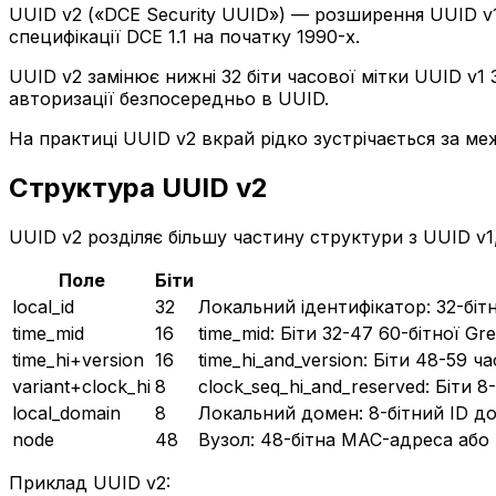
UUID v2 («DCE Security UUID») — розширення UUID v1,
специфікації DCE 1.1 на початку 1990-х.
UUID v2 замінює нижні 32 біти часової мітки UUID v
авторизації безпосередньо в UUID.
На практиці UUID v2 вкрай рідко зустрічається за ме
Структура UUID v2
UUID v2 розділяє більшу частину структури з UUID v1
Поле
Біти
local_id
32
Локальний ідентифікатор: 32-біт
time_mid
16
time_mid: Біти 32-47 60-бітної Gr
time_hi+version
16
time_hi_and_version: Біти 48-59 ч
variant+clock_hi
8
clock_seq_hi_and_reserved: Біти 
local_domain
8
Локальний домен: 8-бітний ID дом
node
48
Вузол: 48-бітна MAC-адреса або
Приклад UUID v2: