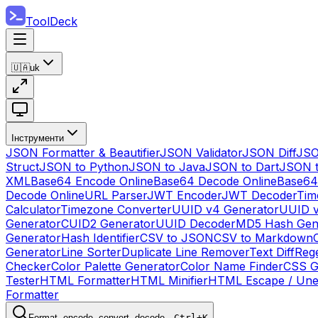
ToolDeck
🇺🇦
uk
Інструменти
JSON Formatter & Beautifier
JSON Validator
JSON Diff
JSO
Struct
JSON to Python
JSON to Java
JSON to Dart
JSON 
XML
Base64 Encode Online
Base64 Decode Online
Base64
Decode Online
URL Parser
JWT Encoder
JWT Decoder
Tim
Calculator
Timezone Converter
UUID v4 Generator
UUID v
Generator
CUID2 Generator
UUID Decoder
MD5 Hash Gen
Generator
Hash Identifier
CSV to JSON
CSV to Markdown
Generator
Line Sorter
Duplicate Line Remover
Text Diff
Reg
Checker
Color Palette Generator
Color Name Finder
CSS G
Tester
HTML Formatter
HTML Minifier
HTML Escape / Un
Formatter
Format, encode, convert, decode…
Ctrl+K