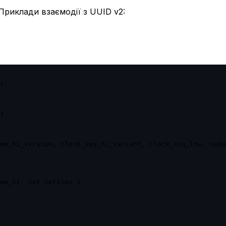
 Приклади взаємодії з UUID v2:
r:

)

me_hi_version, clock_seq_hi_variant, clock_seq_low, node
me_hi, set version 2
