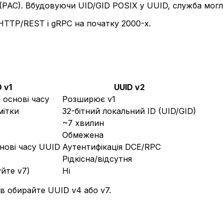
(PAC). Вбудовуючи UID/GID POSIX у UUID, служба могл
HTTP/REST і gRPC на початку 2000-х.
 v1
UUID v2
 основі часу
Розширює v1
мітки
32-бітний локальний ID (UID/GID)
~7 хвилин
Обмежена
нові часу UUID
Аутентифікація DCE/RPC
Рідкісна/відсутня
йте v7)
Ні
ів обирайте UUID v4 або v7.