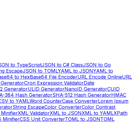
SON to TypeScript
JSON to C# Class
JSON to Go
ng Escape
JSON to TOML
YAML to JSON
YAML to
ase64 to Hex
Base64 File Encoder
URL Encode Online
URL
 Generator
Cron Expression Validator
Date
2 Generator
ULID Generator
NanoID Generator
CUID
A-384 Hash Generator
SHA-512 Hash Generator
HMAC
CSV to YAML
Word Counter
Case Converter
Lorem Ipsum
erator
String Escape
Color Converter
Color Contrast
Minifier
XML Validator
XML to JSON
XML to YAML
XPath
 Minifier
CSS Unit Converter
TOML to JSON
TOML