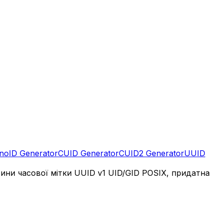
noID Generator
CUID Generator
CUID2 Generator
UUID
стини часової мітки UUID v1 UID/GID POSIX, придатна