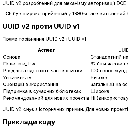
UUID v2 розроблений для механізму авторизації DCE 
DCE був широко прийнятий у 1990-х, але витіснений 
UUID v2 проти UUID v1
Пряме порівняння UUID v2 і UUID v1:
Аспект
UUID
Основа
Стандартний на
Поле time_low
32 біти часової 
Роздільна здатність часової мітки
100 наносекунд
Унікальність
Висока
Сценарій використання
Загальний на ос
Підтримка в сучасних бібліотеках
Широка
Рекомендований для нових проектів
Ні (використову
UUID v2 існує з історичних причин. Для нових проект
Приклади коду