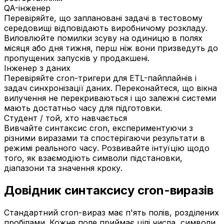
QA-інженер
Перевіряйте, що заплановані задачі в тестовому
середовищі відповідають виробничому розкладу.
Виловлюйте помилки зсуву на одиницю в полях
місяця або дня тижня, перш ніж вони призведуть до
пропущених запусків у продакшені.
Інженер з даних
Перевіряйте cron-тригери для ETL-пайплайнів і
задач синхронізації даних. Переконайтеся, що вікна
вилучення не перекриваються і що залежні системи
мають достатньо часу для підготовки.
Студент / той, хто навчається
Вивчайте синтаксис cron, експериментуючи з
різними виразами та спостерігаючи результати в
режимі реального часу. Розвивайте інтуїцію щодо
того, як взаємодіють символи підстановки,
діапазони та значення кроку.
Довідник синтаксису cron-виразів
Стандартний cron-вираз має п'ять полів, розділених
пробілами. Кожне поле приймає цілі числа, символи