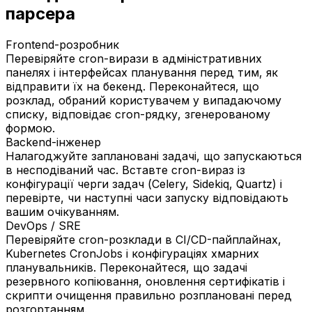
парсера
Frontend-розробник
Перевіряйте cron-вирази в адміністративних
панелях і інтерфейсах планування перед тим, як
відправити їх на бекенд. Переконайтеся, що
розклад, обраний користувачем у випадаючому
списку, відповідає cron-рядку, згенерованому
формою.
Backend-інженер
Налагоджуйте заплановані задачі, що запускаються
в несподіваний час. Вставте cron-вираз із
конфігурації черги задач (Celery, Sidekiq, Quartz) і
перевірте, чи наступні часи запуску відповідають
вашим очікуванням.
DevOps / SRE
Перевіряйте cron-розклади в CI/CD-пайплайнах,
Kubernetes CronJobs і конфігураціях хмарних
планувальників. Переконайтеся, що задачі
резервного копіювання, оновлення сертифікатів і
скрипти очищення правильно розплановані перед
розгортанням.