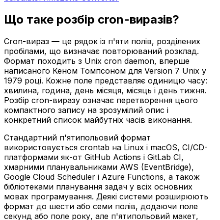
Що таке розбір cron-виразів?
Cron-вираз — це рядок із п'яти полів, розділених
пробілами, що визначає повторюваний розклад.
Формат походить з Unix cron daemon, вперше
написаного Кеном Томпсоном для Version 7 Unix у
1979 році. Кожне поле представляє одиницю часу:
хвилина, година, день місяця, місяць і день тижня.
Розбір cron-виразу означає перетворення цього
компактного запису на зрозумілий опис і
конкретний список майбутніх часів виконання.
Стандартний п'ятипольовий формат
використовується crontab на Linux і macOS, CI/CD-
платформами як-от GitHub Actions і GitLab CI,
хмарними планувальниками AWS (EventBridge),
Google Cloud Scheduler і Azure Functions, а також
бібліотеками планування задач у всіх основних
мовах програмування. Деякі системи розширюють
формат до шести або семи полів, додаючи поле
секунд або поле року, але п'ятипольовий макет,