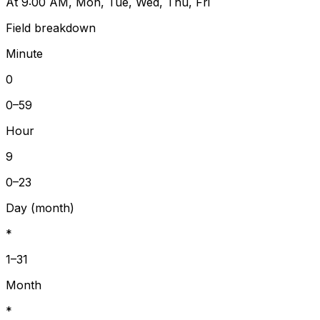
At 9:00 AM, Mon, Tue, Wed, Thu, Fri
Field breakdown
Minute
0
0–59
Hour
9
0–23
Day (month)
*
1–31
Month
*