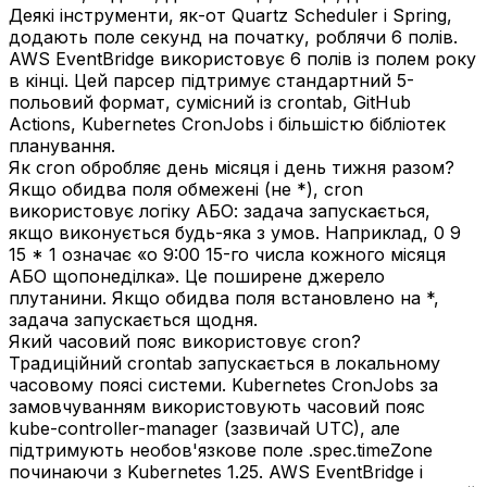
Деякі інструменти, як-от Quartz Scheduler і Spring,
додають поле секунд на початку, роблячи 6 полів.
AWS EventBridge використовує 6 полів із полем року
в кінці. Цей парсер підтримує стандартний 5-
польовий формат, сумісний із crontab, GitHub
Actions, Kubernetes CronJobs і більшістю бібліотек
планування.
Як cron обробляє день місяця і день тижня разом?
Якщо обидва поля обмежені (не *), cron
використовує логіку АБО: задача запускається,
якщо виконується будь-яка з умов. Наприклад, 0 9
15 * 1 означає «о 9:00 15-го числа кожного місяця
АБО щопонеділка». Це поширене джерело
плутанини. Якщо обидва поля встановлено на *,
задача запускається щодня.
Який часовий пояс використовує cron?
Традиційний crontab запускається в локальному
часовому поясі системи. Kubernetes CronJobs за
замовчуванням використовують часовий пояс
kube-controller-manager (зазвичай UTC), але
підтримують необов'язкове поле .spec.timeZone
починаючи з Kubernetes 1.25. AWS EventBridge і