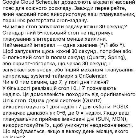
Google Cloud Scheduler дозволяють вказати часовий
пояс для кожного розкладу. Завжди перевіряйте,
який часовий пояс використовує ваш планувальник,
перш ніж розгортати cron-задачу.
Чи може cron запускати задачу кожні 30 секунд?
Стандартний 5-польовий cron не підтримує
планування з інтервалом менше хвилини.
Найменший інтервал — одна хвилина (*/1 або *).
Щоб запускати щось кожні 30 секунд, потрібен або
6-польовий cron із полем секунд (Quartz, Spring),
або скрипт-обгортка, що чекає 30 секунд і
запускається знову, або інший механізм планування,
наприклад systemd-таймери з OnCalendar.
Чи є 0 тим самим, що 7, у полі дня тижня?
У більшості реалізацій cron і 0, і 7 позначають
неділю. Ця домовленість походить від оригінального
Unix cron. Однак деякі системи (Quartz)
використовують 1 для неділі і 7 для суботи. POSIX
визначає діапазон як 0–6, де 0 = неділя. Якщо ваш
планувальник приймає іменовані дні (SUN, MON),
використовуйте їх, щоб уникнути неоднозначності.
Що відбувається, якщо я вкажу день місяця, якого
не існує?