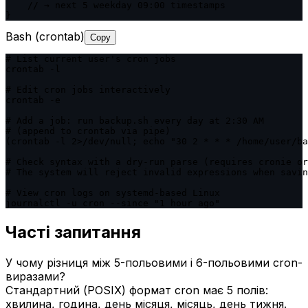
    // → next 5 weekday 09:00 timestamps

}
Bash (crontab)
Copy
# List current user's cron jobs

crontab -l

# Edit cron jobs interactively

crontab -e

# Add a job: run backup.sh every day at 2:30 AM

# (append to crontab via pipe)

(crontab -l 2>/dev/null; echo "30 2 * * * /home/user/ba
# Check syntax with a dry-run parse (requires cronie or
# The system will reject invalid expressions when savin
# View cron logs on systemd-based Linux

journalctl -u cron --since "1 hour ago"
Часті запитання
У чому різниця між 5-польовими і 6-польовими cron-
виразами?
Стандартний (POSIX) формат cron має 5 полів:
хвилина, година, день місяця, місяць, день тижня.