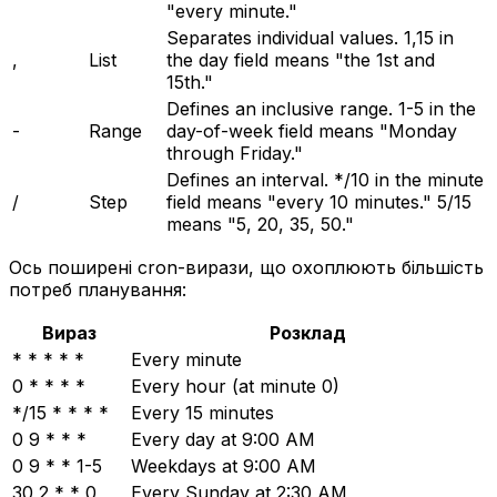
"every minute."
Separates individual values. 1,15 in
,
List
the day field means "the 1st and
15th."
Defines an inclusive range. 1-5 in the
-
Range
day-of-week field means "Monday
through Friday."
Defines an interval. */10 in the minute
/
Step
field means "every 10 minutes." 5/15
means "5, 20, 35, 50."
Ось поширені cron-вирази, що охоплюють більшість
потреб планування:
Вираз
Розклад
* * * * *
Every minute
0 * * * *
Every hour (at minute 0)
*/15 * * * *
Every 15 minutes
0 9 * * *
Every day at 9:00 AM
0 9 * * 1-5
Weekdays at 9:00 AM
30 2 * * 0
Every Sunday at 2:30 AM