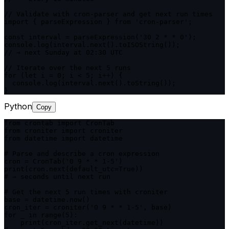
// Validate with cron-parser and get next run times

import { parseExpression } from 'cron-parser';

const interval = parseExpression('30 2 * * 0');

console.log(interval.next().toISOString());

// → next Sunday at 02:30 UTC

// Iterate over the next 5 runs

for (let i = 0; i < 5; i++) {

  console.log(interval.next().toString());

}
Python
Copy
from crontab import CronTab

from croniter import croniter

from datetime import datetime

# Parse and describe a cron expression

cron = CronTab('0 9 * * 1-5')

print(cron.next(default_utc=True))

# → seconds until next run

# Get the next 5 run times with croniter

base = datetime.now()

cron_iter = croniter('0 9 * * 1-5', base)

for _ in range(5):

    print(cron_iter.get_next(datetime))
