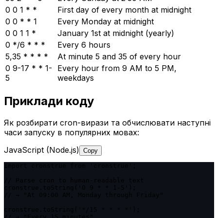
0 0 1 * *
First day of every month at midnight
0 0 * * 1
Every Monday at midnight
0 0 1 1 *
January 1st at midnight (yearly)
0 */6 * * *
Every 6 hours
5,35 * * * *
At minute 5 and 35 of every hour
0 9-17 * * 1-
Every hour from 9 AM to 5 PM,
5
weekdays
Приклади коду
Як розбирати cron-вирази та обчислювати наступні
часи запуску в популярних мовах:
JavaScript (Node.js)
Copy
import cronstrue from 'cronstrue';

// Parse cron to human-readable text

cronstrue.toString('0 9 * * 1-5');

// → "At 09:00 AM, Monday through Friday"

cronstrue.toString('*/15 * * * *');

// → "Every 15 minutes"
