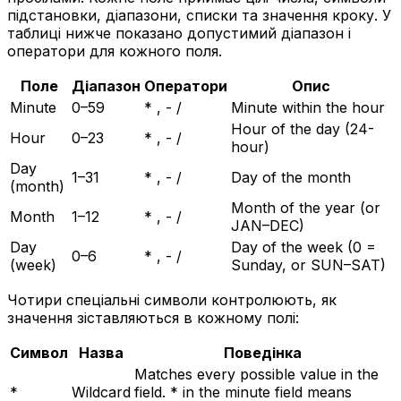
підстановки, діапазони, списки та значення кроку. У
таблиці нижче показано допустимий діапазон і
оператори для кожного поля.
Поле
Діапазон
Оператори
Опис
Minute
0–59
* , - /
Minute within the hour
Hour of the day (24-
Hour
0–23
* , - /
hour)
Day
1–31
* , - /
Day of the month
(month)
Month of the year (or
Month
1–12
* , - /
JAN–DEC)
Day
Day of the week (0 =
0–6
* , - /
(week)
Sunday, or SUN–SAT)
Чотири спеціальні символи контролюють, як
значення зіставляються в кожному полі:
Символ
Назва
Поведінка
Matches every possible value in the
*
Wildcard
field. * in the minute field means