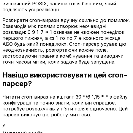
визначений POSIX, залишається базовим, який
поділяють усі реалізації.
Розбирати cron-вирази вручну схильно до помилок.
Взаємодія між полями створює неочевидні
розклади: 0 9 1-7 * 1 означає не «кожен понеділок
першого тижня», а «з 1-го по 7-е кожного місяця
АБО будь-який понеділок». Cron-парсер усуває цю
неоднозначність, розгортаючи кожне поле,
застосовуючи правила комбінування та виводячи
точні часові мітки, коли задача буде запущена.
Навіщо використовувати цей cron-
парсер?
Читати cron-вираз на кшталт 30 */6 1,15 * * з файлу
конфігурації та точно знати, коли він спрацює,
потребує розрахунків у п'яти полях одночасно. Цей
парсер виконує цю роботу миттєво.
⚡