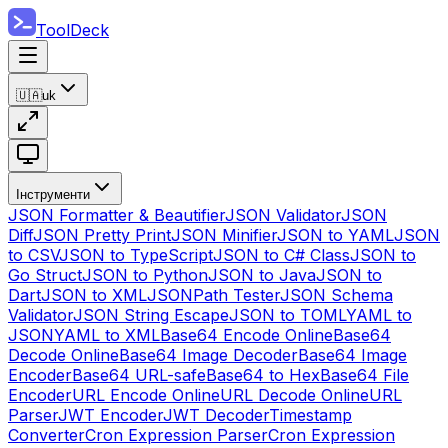
ToolDeck
🇺🇦
uk
Інструменти
JSON Formatter & Beautifier
JSON Validator
JSON
Diff
JSON Pretty Print
JSON Minifier
JSON to YAML
JSON
to CSV
JSON to TypeScript
JSON to C# Class
JSON to
Go Struct
JSON to Python
JSON to Java
JSON to
Dart
JSON to XML
JSONPath Tester
JSON Schema
Validator
JSON String Escape
JSON to TOML
YAML to
JSON
YAML to XML
Base64 Encode Online
Base64
Decode Online
Base64 Image Decoder
Base64 Image
Encoder
Base64 URL-safe
Base64 to Hex
Base64 File
Encoder
URL Encode Online
URL Decode Online
URL
Parser
JWT Encoder
JWT Decoder
Timestamp
Converter
Cron Expression Parser
Cron Expression