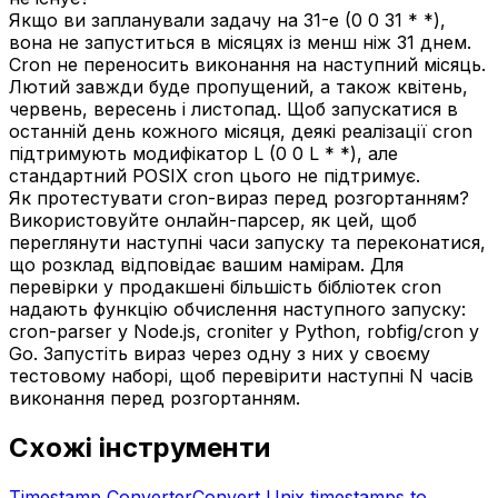
Якщо ви запланували задачу на 31-е (0 0 31 * *),
вона не запуститься в місяцях із менш ніж 31 днем.
Cron не переносить виконання на наступний місяць.
Лютий завжди буде пропущений, а також квітень,
червень, вересень і листопад. Щоб запускатися в
останній день кожного місяця, деякі реалізації cron
підтримують модифікатор L (0 0 L * *), але
стандартний POSIX cron цього не підтримує.
Як протестувати cron-вираз перед розгортанням?
Використовуйте онлайн-парсер, як цей, щоб
переглянути наступні часи запуску та переконатися,
що розклад відповідає вашим намірам. Для
перевірки у продакшені більшість бібліотек cron
надають функцію обчислення наступного запуску:
cron-parser у Node.js, croniter у Python, robfig/cron у
Go. Запустіть вираз через одну з них у своєму
тестовому наборі, щоб перевірити наступні N часів
виконання перед розгортанням.
Схожі інструменти
Timestamp Converter
Convert Unix timestamps to