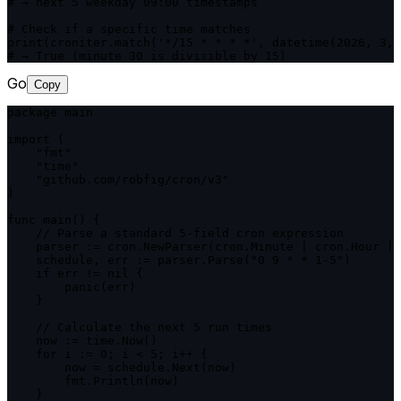
# → next 5 weekday 09:00 timestamps

# Check if a specific time matches

print(croniter.match('*/15 * * * *', datetime(2026, 3, 
# → True (minute 30 is divisible by 15)
Go
Copy
package main

import (

    "fmt"

    "time"

    "github.com/robfig/cron/v3"

)

func main() {

    // Parse a standard 5-field cron expression

    parser := cron.NewParser(cron.Minute | cron.Hour | 
    schedule, err := parser.Parse("0 9 * * 1-5")

    if err != nil {

        panic(err)

    }

    // Calculate the next 5 run times

    now := time.Now()

    for i := 0; i < 5; i++ {

        now = schedule.Next(now)

        fmt.Println(now)

    }
