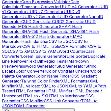
Generator
Cron Expression Validator
Date
Calculator
Timezone Converter
UUID v4 Generator
UUID
v1 Generator
UUID v7 Generator
UUID v3
Generator
UUID v2 Generator
ULID Generator
NanoID
Generator
CUID Generator
CUID2 Generator
UUID
Decoder
MD5 Hash Generator
SHA-1 Hash
Generator
SHA-256 Hash Generator
SHA-384 Hash
Generator
SHA-512 Hash Generator
HMAC
Generator
Hash Identifier
CSV to JSON
CSV to
Markdown
CSV to HTML Table
CSV Formatter
CSV to
SQL
CSV to XML
CSV to YAML
Word Counter
Case
Converter
Lorem Ipsum Generator
Line Sorter
Duplicate
Line Remover
Text Diff
Regex Tester
Markdown
Preview
Password Generator
Slug Generator
String
Escape
Color Converter
Color Contrast Checker
Color
Palette Generator
Color Name Finder
CSS Gradient
Generator
Tailwind Color Finder
XML Formatter
XML
Minifier
XML Validator
XML to JSON
XML to YAML
XPath
Tester
HTML Formatter
HTML Minifier
HTML Escape /
Unescape
HTML to JSX
HTML to Markdown
CSS
Formatter
CSS Minifier
CSS Unit Converter
TOML to
JSON
TOML Formatter