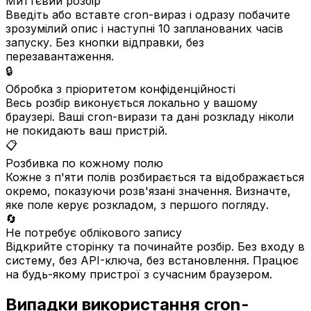
Миттєвий розбір
Введіть або вставте cron-вираз і одразу побачите
зрозумілий опис і наступні 10 запланованих часів
запуску. Без кнопки відправки, без
перезавантаження.
🔒
Обробка з пріоритетом конфіденційності
Весь розбір виконується локально у вашому
браузері. Ваші cron-вирази та дані розкладу ніколи
не покидають ваш пристрій.
📋
Розбивка по кожному полю
Кожне з п'яти полів розбирається та відображається
окремо, показуючи розв'язані значення. Визначте,
яке поле керує розкладом, з першого погляду.
🔄
Не потребує облікового запису
Відкрийте сторінку та починайте розбір. Без входу в
систему, без API-ключа, без встановлення. Працює
на будь-якому пристрої з сучасним браузером.
Випадки використання cron-