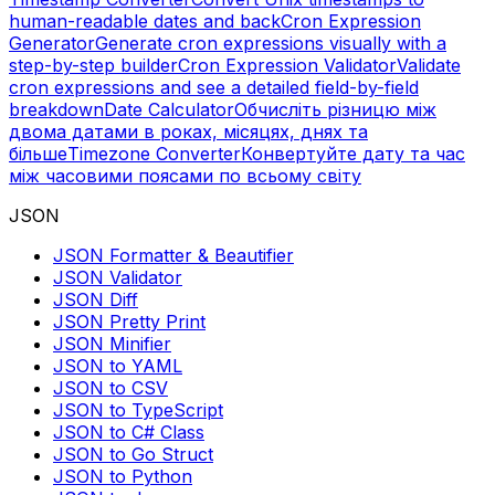
human-readable dates and back
Cron Expression
Generator
Generate cron expressions visually with a
step-by-step builder
Cron Expression Validator
Validate
cron expressions and see a detailed field-by-field
breakdown
Date Calculator
Обчисліть різницю між
двома датами в роках, місяцях, днях та
більше
Timezone Converter
Конвертуйте дату та час
між часовими поясами по всьому світу
JSON
JSON Formatter & Beautifier
JSON Validator
JSON Diff
JSON Pretty Print
JSON Minifier
JSON to YAML
JSON to CSV
JSON to TypeScript
JSON to C# Class
JSON to Go Struct
JSON to Python