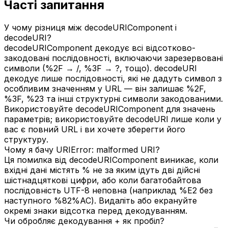
Часті запитання
У чому різниця між decodeURIComponent і
decodeURI?
decodeURIComponent декодує всі відсотково-
закодовані послідовності, включаючи зарезервовані
символи (%2F → /, %3F → ?, тощо). decodeURI
декодує лише послідовності, які не дадуть символ з
особливим значенням у URL — він залишає %2F,
%3F, %23 та інші структурні символи закодованими.
Використовуйте decodeURIComponent для значень
параметрів; використовуйте decodeURI лише коли у
вас є повний URL і ви хочете зберегти його
структуру.
Чому я бачу URIError: malformed URI?
Ця помилка від decodeURIComponent виникає, коли
вхідні дані містять % не за яким ідуть дві дійсні
шістнадцяткові цифри, або коли багатобайтова
послідовність UTF-8 неповна (наприклад %E2 без
наступного %82%AC). Видаліть або екрануйте
окремі знаки відсотка перед декодуванням.
Чи обробляє декодування + як пробіл?