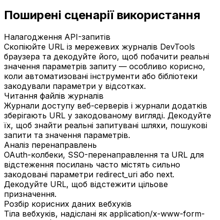
Поширені сценарії використання
Налагодження API-запитів
Скопіюйте URL із мережевих журналів DevTools
браузера та декодуйте його, щоб побачити реальні
значення параметрів запиту — особливо корисно,
коли автоматизовані інструменти або бібліотеки
закодували параметри у відсотках.
Читання файлів журналів
Журнали доступу веб-серверів і журнали додатків
зберігають URL у закодованому вигляді. Декодуйте
їх, щоб знайти реальні запитувані шляхи, пошукові
запити та значення параметрів.
Аналіз перенаправлень
OAuth-колбеки, SSO-перенаправлення та URL для
відстеження посилань часто містять сильно
закодовані параметри redirect_uri або next.
Декодуйте URL, щоб відстежити цільове
призначення.
Розбір корисних даних вебхуків
Тіла вебхуків, надіслані як application/x-www-form-