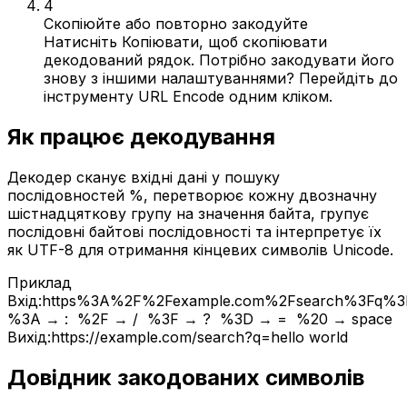
4
Скопіюйте або повторно закодуйте
Натисніть Копіювати, щоб скопіювати
декодований рядок. Потрібно закодувати його
знову з іншими налаштуваннями? Перейдіть до
інструменту URL Encode одним кліком.
Як працює декодування
Декодер сканує вхідні дані у пошуку
послідовностей %, перетворює кожну двозначну
шістнадцяткову групу на значення байта, групує
послідовні байтові послідовності та інтерпретує їх
як UTF-8 для отримання кінцевих символів Unicode.
Приклад
Вхід:
https%3A%2F%2Fexample.com%2Fsearch%3Fq%3D
%3A
→
:
%2F
→
/
%3F
→
?
%3D
→
=
%20
→
space
Вихід:
https://example.com/search?q=hello world
Довідник закодованих символів