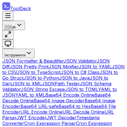
ToolDeck
🇺🇦
uk
Інструменти
JSON Formatter & Beautifier
JSON Validator
JSON
Diff
JSON Pretty Print
JSON Minifier
JSON to YAML
JSON
to CSV
JSON to TypeScript
JSON to C# Class
JSON to
Go Struct
JSON to Python
JSON to Java
JSON to
Dart
JSON to XML
JSONPath Tester
JSON Schema
Validator
JSON String Escape
JSON to TOML
YAML to
JSON
YAML to XML
Base64 Encode Online
Base64
Decode Online
Base64 Image Decoder
Base64 Image
Encoder
Base64 URL-safe
Base64 to Hex
Base64 File
Encoder
URL Encode Online
URL Decode Online
URL
Parser
JWT Encoder
JWT Decoder
Timestamp
Converter
Cron Expression Parser
Cron Expression