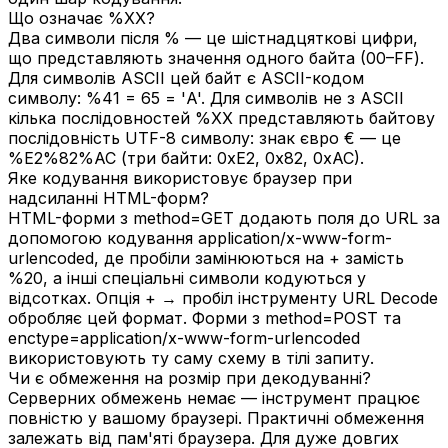
Що означає %XX?
Два символи після % — це шістнадцяткові цифри,
що представляють значення одного байта (00–FF).
Для символів ASCII цей байт є ASCII-кодом
символу: %41 = 65 = 'A'. Для символів не з ASCII
кілька послідовностей %XX представляють байтову
послідовність UTF-8 символу: знак євро € — це
%E2%82%AC (три байти: 0xE2, 0x82, 0xAC).
Яке кодування використовує браузер при
надсиланні HTML-форм?
HTML-форми з method=GET додають поля до URL за
допомогою кодування application/x-www-form-
urlencoded, де пробіли замінюються на + замість
%20, а інші спеціальні символи кодуються у
відсотках. Опція + → пробіл інструменту URL Decode
обробляє цей формат. Форми з method=POST та
enctype=application/x-www-form-urlencoded
використовують ту саму схему в тілі запиту.
Чи є обмеження на розмір при декодуванні?
Серверних обмежень немає — інструмент працює
повністю у вашому браузері. Практичні обмеження
залежать від пам'яті браузера. Для дуже довгих