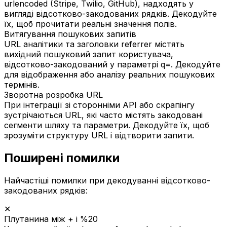
urlencoded (Stripe, Twilio, GitHub), надходять у
вигляді відсотково-закодованих рядків. Декодуйте
їх, щоб прочитати реальні значення полів.
Витягування пошукових запитів
URL аналітики та заголовки referrer містять
вихідний пошуковий запит користувача,
відсотково-закодований у параметрі q=. Декодуйте
для відображення або аналізу реальних пошукових
термінів.
Зворотна розробка URL
При інтеграції зі сторонніми API або скрапінгу
зустрічаються URL, які часто містять закодовані
сегменти шляху та параметри. Декодуйте їх, щоб
зрозуміти структуру URL і відтворити запити.
Поширені помилки
Найчастіші помилки при декодуванні відсотково-
закодованих рядків:
✕
Плутанина між + і %20