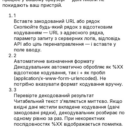
покидають ваш пристрій.
1
Вставте закодований URL або рядок
Скопіюйте будь-який рядок з відсотковим
кодуванням — URL з адресного рядка,
параметр запиту з серверних логів, відповідь
API або ціль перенаправлення — і вставте у
поле вводу.
2
Автоматичне визначення формату
Декодувальник автоматично обробляє як %XX
відсоткове кодування, так і + як пробіл
(application/x-www-form-urlencoded). Не
потрібно вказувати формат кодування вручну.
3
Перевірте декодований результат
Читабельний текст з'являється миттєво. Якщо
вхідні дані містили вкладене кодування (двічі
закодовані рядки), декодувальник розбирає по
одному рівню за раз. При некоректних
послідовностях %XX відображається помилка.