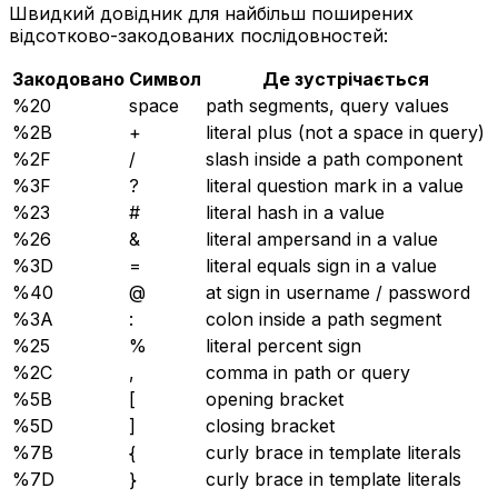
Швидкий довідник для найбільш поширених
відсотково-закодованих послідовностей:
Закодовано
Символ
Де зустрічається
%20
space
path segments, query values
%2B
+
literal plus (not a space in query)
%2F
/
slash inside a path component
%3F
?
literal question mark in a value
%23
#
literal hash in a value
%26
&
literal ampersand in a value
%3D
=
literal equals sign in a value
%40
@
at sign in username / password
%3A
:
colon inside a path segment
%25
%
literal percent sign
%2C
,
comma in path or query
%5B
[
opening bracket
%5D
]
closing bracket
%7B
{
curly brace in template literals
%7D
}
curly brace in template literals