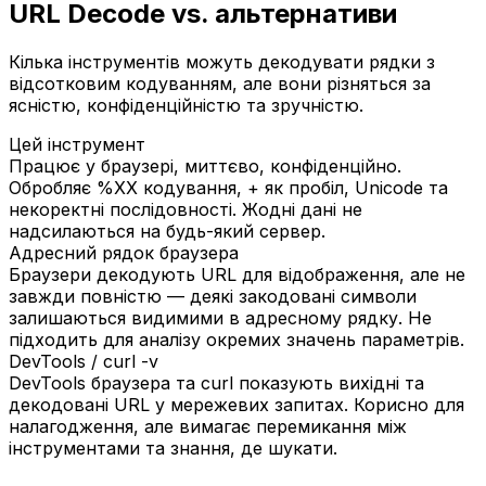
URL Decode vs. альтернативи
Кілька інструментів можуть декодувати рядки з
відсотковим кодуванням, але вони різняться за
ясністю, конфіденційністю та зручністю.
Цей інструмент
Працює у браузері, миттєво, конфіденційно.
Обробляє %XX кодування, + як пробіл, Unicode та
некоректні послідовності. Жодні дані не
надсилаються на будь-який сервер.
Адресний рядок браузера
Браузери декодують URL для відображення, але не
завжди повністю — деякі закодовані символи
залишаються видимими в адресному рядку. Не
підходить для аналізу окремих значень параметрів.
DevTools / curl -v
DevTools браузера та curl показують вихідні та
декодовані URL у мережевих запитах. Корисно для
налагодження, але вимагає перемикання між
інструментами та знання, де шукати.