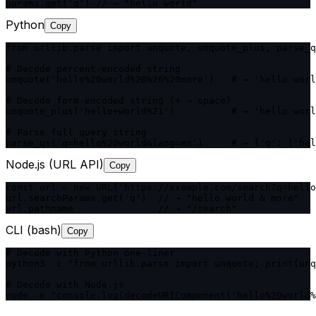
params.get('q') // → "hello world"
Python
Copy
from urllib.parse import unquote, unquote_plus, parse_q
# Decode percent-encoded string

unquote('hello%20world%20%26%20more')   # → 'hello worl
# Decode form-encoded string (+ → space)

unquote_plus('hello+world%21')          # → 'hello worl
# Parse full query string

parse_qs('q=hello%20world&lang=en')     # → {'q': ['hel
Node.js (URL API)
Copy
const url = new URL('https://example.com/search?q=hello
url.searchParams.get('q')  // → "hello world & more"

url.pathname               // → "/search"
CLI (bash)
Copy
# Decode with Python one-liner

python3 -c "from urllib.parse import unquote; print(unq
# Decode with Node.js

node -e "console.log(decodeURIComponent('hello%20world%