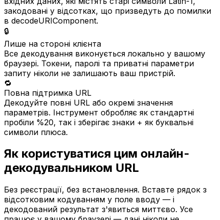
вхідних даних, які містять старі символи Latin-1,
закодовані у відсотках, що призведуть до помилки
в decodeURIComponent.
🔒
Лише на стороні клієнта
Все декодування виконується локально у вашому
браузері. Токени, паролі та приватні параметри
запиту ніколи не залишають ваш пристрій.
🔁
Повна підтримка URL
Декодуйте повні URL або окремі значення
параметрів. Інструмент обробляє як стандартні
пробіли %20, так і зберігає знаки + як буквальні
символи плюса.
Як користуватися цим онлайн-
декодувальником URL
Без реєстрації, без встановлення. Вставте рядок з
відсотковим кодуванням у поле вводу — і
декодований результат з'явиться миттєво. Усе
працює у вашому браузері — дані ніколи не