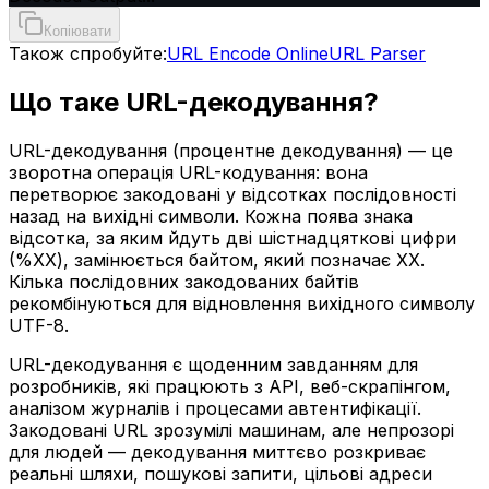
Копіювати
Також спробуйте:
URL Encode Online
URL Parser
Що таке URL-декодування?
URL-декодування (процентне декодування) — це
зворотна операція URL-кодування: вона
перетворює закодовані у відсотках послідовності
назад на вихідні символи. Кожна поява знака
відсотка, за яким йдуть дві шістнадцяткові цифри
(%XX), замінюється байтом, який позначає XX.
Кілька послідовних закодованих байтів
рекомбінуються для відновлення вихідного символу
UTF-8.
URL-декодування є щоденним завданням для
розробників, які працюють з API, веб-скрапінгом,
аналізом журналів і процесами автентифікації.
Закодовані URL зрозумілі машинам, але непрозорі
для людей — декодування миттєво розкриває
реальні шляхи, пошукові запити, цільові адреси