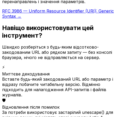
перенаправлень і значення параметрів.
RFC 3986 — Uniform Resource Identifier (URI): Generic
Syntax →
Навіщо використовувати цей
інструмент?
Швидко розберіться з будь-яким відсотково-
закодованим URL або рядком запиту — без консолі
браузера, нічого не відправляється на сервер.
⚡
Миттєве декодування
Вставте будь-який закодований URL або параметр і
відразу побачите читабельну версію. Відмінно
підходить для налагодження API-запитів і файлів
журналів.
🛡️
Відновлення після помилок
За потреби використовує застарілий unescape() для