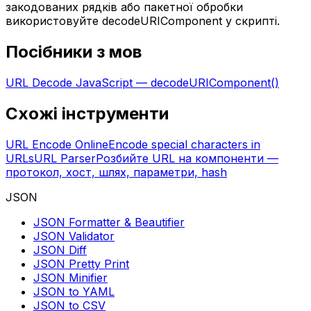
закодованих рядків або пакетної обробки
використовуйте decodeURIComponent у скрипті.
Посібники з мов
URL Decode JavaScript — decodeURIComponent()
Схожі інструменти
URL Encode Online
Encode special characters in
URLs
URL Parser
Розбийте URL на компоненти —
протокол, хост, шлях, параметри, hash
JSON
JSON Formatter & Beautifier
JSON Validator
JSON Diff
JSON Pretty Print
JSON Minifier
JSON to YAML
JSON to CSV