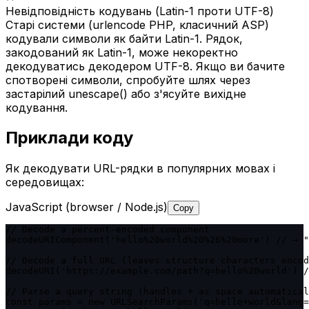
Невідповідність кодувань (Latin-1 проти UTF-8)
Старі системи (urlencode PHP, класичний ASP)
кодували символи як байти Latin-1. Рядок,
закодований як Latin-1, може некоректно
декодуватись декодером UTF-8. Якщо ви бачите
спотворені символи, спробуйте шлях через
застарілий unescape() або з'ясуйте вихідне
кодування.
Приклади коду
Як декодувати URL-рядки в популярних мовах і
середовищах:
JavaScript (browser / Node.js)
Copy
// Decode a percent-encoded component

decodeURIComponent('hello%20world%20%26%20more') // → "
// Decode a full URL (leaves structure characters encod
decodeURI('https://example.com/path?q=hello%20world') /
// Parse a query string (handles + as space automatical
const params = new URLSearchParams('q=hello+world&lang=