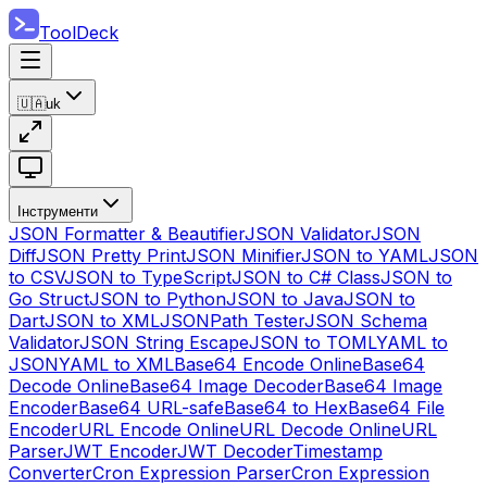
ToolDeck
🇺🇦
uk
Інструменти
JSON Formatter & Beautifier
JSON Validator
JSON
Diff
JSON Pretty Print
JSON Minifier
JSON to YAML
JSON
to CSV
JSON to TypeScript
JSON to C# Class
JSON to
Go Struct
JSON to Python
JSON to Java
JSON to
Dart
JSON to XML
JSONPath Tester
JSON Schema
Validator
JSON String Escape
JSON to TOML
YAML to
JSON
YAML to XML
Base64 Encode Online
Base64
Decode Online
Base64 Image Decoder
Base64 Image
Encoder
Base64 URL-safe
Base64 to Hex
Base64 File
Encoder
URL Encode Online
URL Decode Online
URL
Parser
JWT Encoder
JWT Decoder
Timestamp
Converter
Cron Expression Parser
Cron Expression