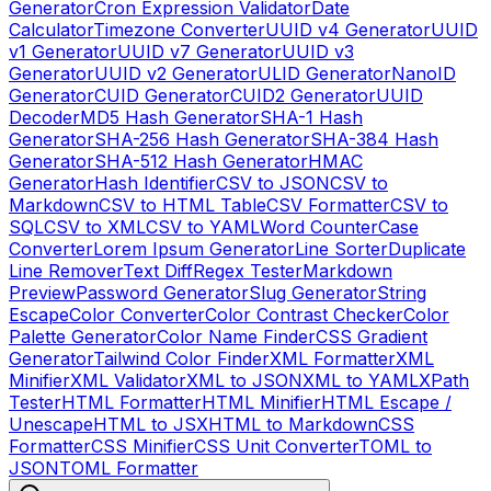
Generator
Cron Expression Validator
Date
Calculator
Timezone Converter
UUID v4 Generator
UUID
v1 Generator
UUID v7 Generator
UUID v3
Generator
UUID v2 Generator
ULID Generator
NanoID
Generator
CUID Generator
CUID2 Generator
UUID
Decoder
MD5 Hash Generator
SHA-1 Hash
Generator
SHA-256 Hash Generator
SHA-384 Hash
Generator
SHA-512 Hash Generator
HMAC
Generator
Hash Identifier
CSV to JSON
CSV to
Markdown
CSV to HTML Table
CSV Formatter
CSV to
SQL
CSV to XML
CSV to YAML
Word Counter
Case
Converter
Lorem Ipsum Generator
Line Sorter
Duplicate
Line Remover
Text Diff
Regex Tester
Markdown
Preview
Password Generator
Slug Generator
String
Escape
Color Converter
Color Contrast Checker
Color
Palette Generator
Color Name Finder
CSS Gradient
Generator
Tailwind Color Finder
XML Formatter
XML
Minifier
XML Validator
XML to JSON
XML to YAML
XPath
Tester
HTML Formatter
HTML Minifier
HTML Escape /
Unescape
HTML to JSX
HTML to Markdown
CSS
Formatter
CSS Minifier
CSS Unit Converter
TOML to
JSON
TOML Formatter