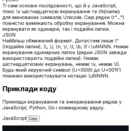
Ті самі основні послідовності, що й у JavaScript,
плюс \x шістнадцяткові екранування та \N{name}
для іменованих символів Unicode. Сирі рядки (r"...")
повністю вимикають обробку екранування. Можна
екранувати як одинарні, так і подвійні лапки.
JSON
Найбільш обмежений формат. Допустимі лише \"
(подвійні лапки), \\, \/, \n, \r, \t, \b, \f і \uNNNN. Немає
екранування одинарних лапок (рядки JSON завжди
використовують подвійні лапки). Немає
шістнадцяткових екранувань, немає \v, немає \0.
Будь-який керуючий символ (U+0000 до U+001F)
повинен використовувати нотацію \uNNNN.
Приклади коду
Приклади екранування та знекранування рядків у
JavaScript, Python, Go і командному рядку.
JavaScript
Copy
// Escape a string with special characters
