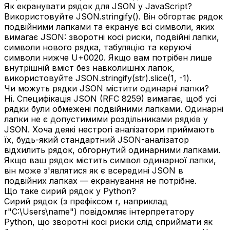
Як екранувати рядок для JSON у JavaScript?
Використовуйте JSON.stringify(). Він обгортає рядок
подвійними лапками та екранує всі символи, яких
вимагає JSON: зворотні косі риски, подвійні лапки,
символи нового рядка, табуляцію та керуючі
символи нижче U+0020. Якщо вам потрібен лише
внутрішній вміст без навколишніх лапок,
використовуйте JSON.stringify(str).slice(1, -1).
Чи можуть рядки JSON містити одинарні лапки?
Ні. Специфікація JSON (RFC 8259) вимагає, щоб усі
рядки були обмежені подвійними лапками. Одинарні
лапки не є допустимими роздільниками рядків у
JSON. Хоча деякі нестрогі аналізатори приймають
їх, будь-який стандартний JSON-аналізатор
відхилить рядок, обгорнутий одинарними лапками.
Якщо ваш рядок містить символ одинарної лапки,
він може з'являтися як є всередині JSON в
подвійних лапках — екранування не потрібне.
Що таке сирий рядок у Python?
Сирий рядок (з префіксом r, наприклад
r"C:\Users\name") повідомляє інтерпретатору
Python, що зворотні косі риски слід сприймати як