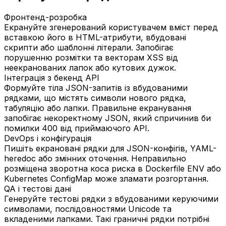
Фронтенд-розробка
Екрануйте згенерований користувачем вміст перед
вставкою його в HTML-атрибути, вбудовані
скрипти або шаблонні літерали. Запобігає
порушенню розмітки та векторам XSS від
неекранованих лапок або кутових дужок.
Інтеграція з бекенд API
Формуйте тіла JSON-запитів із вбудованими
рядками, що містять символи нового рядка,
табуляцію або лапки. Правильне екранування
запобігає некоректному JSON, який спричинив би
помилки 400 від приймаючого API.
DevOps і конфігурація
Пишіть екрановані рядки для JSON-конфігів, YAML-
heredoc або змінних оточення. Неправильно
розміщена зворотна коса риска в Dockerfile ENV або
Kubernetes ConfigMap може зламати розгортання.
QA і тестові дані
Генеруйте тестові рядки з вбудованими керуючими
символами, послідовностями Unicode та
вкладеними лапками. Такі граничні рядки потрібні