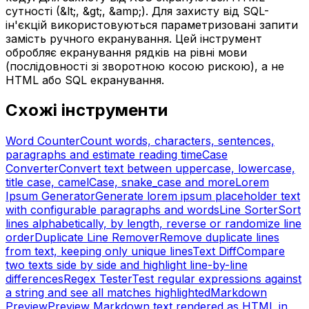
сутності (&lt;, &gt;, &amp;). Для захисту від SQL-
ін'єкцій використовуються параметризовані запити
замість ручного екранування. Цей інструмент
обробляє екранування рядків на рівні мови
(послідовності зі зворотною косою рискою), а не
HTML або SQL екранування.
Схожі інструменти
Word Counter
Count words, characters, sentences,
paragraphs and estimate reading time
Case
Converter
Convert text between uppercase, lowercase,
title case, camelCase, snake_case and more
Lorem
Ipsum Generator
Generate lorem ipsum placeholder text
with configurable paragraphs and words
Line Sorter
Sort
lines alphabetically, by length, reverse or randomize line
order
Duplicate Line Remover
Remove duplicate lines
from text, keeping only unique lines
Text Diff
Compare
two texts side by side and highlight line-by-line
differences
Regex Tester
Test regular expressions against
a string and see all matches highlighted
Markdown
Preview
Preview Markdown text rendered as HTML in