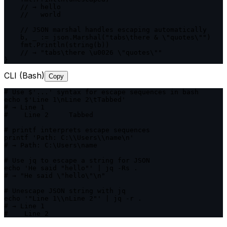
    // → hello

    //   world

    // JSON marshal handles escaping automatically

    b, _ := json.Marshal("tabs\there & \"quotes\"")

    fmt.Println(string(b))

    // → "tabs\there \u0026 \"quotes\""

}
CLI (Bash)
Copy
# Use $'...' syntax for escape sequences in bash

echo $'Line 1\nLine 2\tTabbed'

# → Line 1

#    Line 2	Tabbed

# printf interprets escape sequences

printf 'Path: C:\\Users\\name\n'

# → Path: C:\Users\name

# Use jq to escape a string for JSON

echo 'He said "hello"' | jq -Rs .

# → "He said \"hello\"\n"

# Unescape JSON string with jq

echo '"Line 1\\nLine 2"' | jq -r .

# → Line 1

#    Line 2