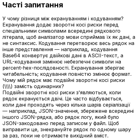
Часті запитання
У чому різниця між екрануванням і кодуванням?
Екранування додає зворотні косі риски перед
спеціальними символами всередині рядкового
літерала, щоб аналізатор мови сприймав їх як дані, а
не синтаксис. Кодування перетворює весь рядок на
інше представлення — наприклад, кодування
Base64 конвертує двійкові дані в ASCII-текст, а
URL-кодування замінює небезпечні символи на
percent-hex-послідовності. Екранування зберігає
читабельність; кодування повністю змінює формат.
Чому мій рядок має подвійні зворотні косі риски
(\\\\) замість одинарних?
Подвійні зворотні косі риски з'являються, коли
рядок екранується двічі. Це часто відбувається,
коли дані проходять через кілька шарів серіалізації
— наприклад, JSON-значення, збережене всередині
іншого JSON-рядка, або рядок логу, який було
JSON-закодовано перед записом у файл. Щоб
виправити це, знекрануйте рядок по одному шару
за раз, поки не отримаєте вихідний вміст.