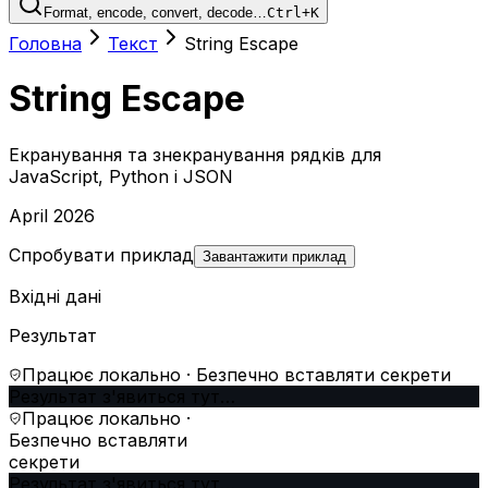
Format, encode, convert, decode…
Ctrl+K
Головна
Текст
String Escape
String Escape
Екранування та знекранування рядків для
JavaScript, Python і JSON
April 2026
Спробувати приклад
Завантажити приклад
Вхідні дані
Результат
Працює локально · Безпечно вставляти секрети
Результат з'явиться тут…
Працює локально ·
Безпечно вставляти
секрети
Результат з'явиться тут…