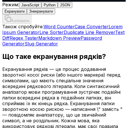
Режим
:
JavaScript
Python
JSON
Екранувати
Знекранувати
Копіювати
Також спробуйте:
Word Counter
Case Converter
Lorem
Ipsum Generator
Line Sorter
Duplicate Line Remover
Text
Diff
Regex Tester
Markdown Preview
Password
Generator
Slug Generator
Що таке екранування рядків?
Екранування рядків — це процес додавання
зворотної косої риски (або іншого маркера) перед
символами, що мають спеціальне значення
всередині рядкового літерала. Коли синтаксичний
аналізатор мови програмування зустрічає подвійні
лапки всередині рядка в подвійних лапках, він
сприймає їх як кінець рядка. Екранування лапки
зворотною косою рискою — написання \" замість "
— повідомляє аналізатору, що це звичайний
символ, а не роздільник. Кожна мова, яка
використовує рядкові літерали, має свої правила