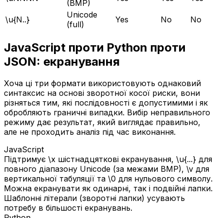
(BMP)
Unicode
\u{N..}
Yes
No
No
(full)
JavaScript проти Python проти
JSON: екранування
Хоча ці три формати використовують однаковий
синтаксис на основі зворотної косої риски, вони
різняться тим, які послідовності є допустимими і як
обробляють граничні випадки. Вибір неправильного
режиму дає результат, який виглядає правильно,
але не проходить аналіз під час виконання.
JavaScript
Підтримує \x шістнадцяткові екранування, \u{...} для
повного діапазону Unicode (за межами BMP), \v для
вертикальної табуляції та \0 для нульового символу.
Можна екранувати як одинарні, так і подвійні лапки.
Шаблонні літерали (зворотні лапки) усувають
потребу в більшості екранувань.
Python