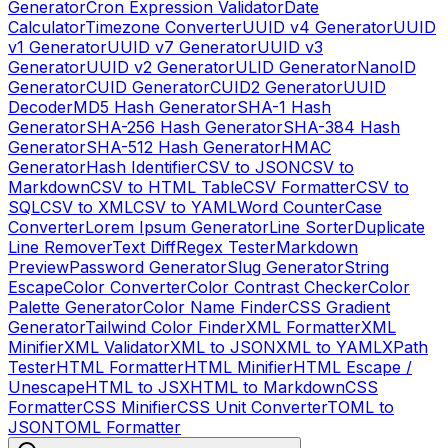
Generator
Cron Expression Validator
Date
Calculator
Timezone Converter
UUID v4 Generator
UUID
v1 Generator
UUID v7 Generator
UUID v3
Generator
UUID v2 Generator
ULID Generator
NanoID
Generator
CUID Generator
CUID2 Generator
UUID
Decoder
MD5 Hash Generator
SHA-1 Hash
Generator
SHA-256 Hash Generator
SHA-384 Hash
Generator
SHA-512 Hash Generator
HMAC
Generator
Hash Identifier
CSV to JSON
CSV to
Markdown
CSV to HTML Table
CSV Formatter
CSV to
SQL
CSV to XML
CSV to YAML
Word Counter
Case
Converter
Lorem Ipsum Generator
Line Sorter
Duplicate
Line Remover
Text Diff
Regex Tester
Markdown
Preview
Password Generator
Slug Generator
String
Escape
Color Converter
Color Contrast Checker
Color
Palette Generator
Color Name Finder
CSS Gradient
Generator
Tailwind Color Finder
XML Formatter
XML
Minifier
XML Validator
XML to JSON
XML to YAML
XPath
Tester
HTML Formatter
HTML Minifier
HTML Escape /
Unescape
HTML to JSX
HTML to Markdown
CSS
Formatter
CSS Minifier
CSS Unit Converter
TOML to
JSON
TOML Formatter