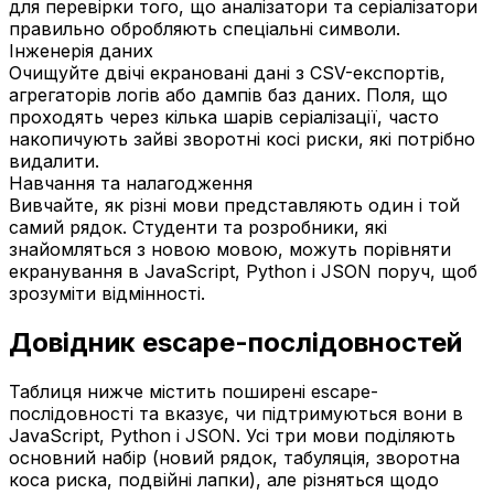
для перевірки того, що аналізатори та серіалізатори
правильно обробляють спеціальні символи.
Інженерія даних
Очищуйте двічі екрановані дані з CSV-експортів,
агрегаторів логів або дампів баз даних. Поля, що
проходять через кілька шарів серіалізації, часто
накопичують зайві зворотні косі риски, які потрібно
видалити.
Навчання та налагодження
Вивчайте, як різні мови представляють один і той
самий рядок. Студенти та розробники, які
знайомляться з новою мовою, можуть порівняти
екранування в JavaScript, Python і JSON поруч, щоб
зрозуміти відмінності.
Довідник escape-послідовностей
Таблиця нижче містить поширені escape-
послідовності та вказує, чи підтримуються вони в
JavaScript, Python і JSON. Усі три мови поділяють
основний набір (новий рядок, табуляція, зворотна
коса риска, подвійні лапки), але різняться щодо