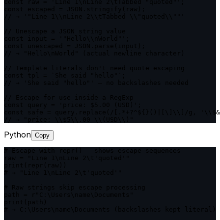
const raw = 'Line 1\nLine 2\tTabbed "quoted"';

const escaped = JSON.stringify(raw);

// → '"Line 1\\nLine 2\\tTabbed \\"quoted\\""'

// Unescape a JSON string value

const input = '"Hello\\nWorld"';

const unescaped = JSON.parse(input);

// → "Hello\nWorld" (actual newline character)

// Template literals don't need quote escaping

const tpl = `She said "hello"`;

// → 'She said "hello"' — no backslashes needed

// Escape for use inside a RegExp

const query = 'price: $5.00 (USD)';

const safe = query.replace(/[.*+?^${}()|[\]\\]/g, '\\$&
// → "price: \\$5\\.00 \\(USD\\)"
Python
Copy
# Escape with repr() — shows escape sequences

raw = "Line 1\nLine 2\t'quoted'"

print(repr(raw))

# → "Line 1\nLine 2\t'quoted'"

# Raw strings skip escape processing

path = r"C:\Users\name\Documents"

print(path)

# → C:\Users\name\Documents (backslashes kept literal)
