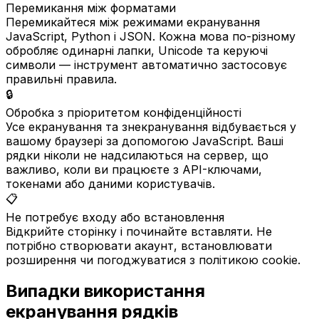
Перемикання між форматами
Перемикайтеся між режимами екранування
JavaScript, Python і JSON. Кожна мова по-різному
обробляє одинарні лапки, Unicode та керуючі
символи — інструмент автоматично застосовує
правильні правила.
🔒
Обробка з пріоритетом конфіденційності
Усе екранування та знекранування відбувається у
вашому браузері за допомогою JavaScript. Ваші
рядки ніколи не надсилаються на сервер, що
важливо, коли ви працюєте з API-ключами,
токенами або даними користувачів.
📋
Не потребує входу або встановлення
Відкрийте сторінку і починайте вставляти. Не
потрібно створювати акаунт, встановлювати
розширення чи погоджуватися з політикою cookie.
Випадки використання
екранування рядків