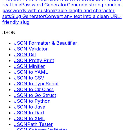
real time
Password Generator
Generate strong random
passwords with customizable length and character
sets
Slug Generator
Convert any text into a clean URL-
friendly slug
JSON
JSON Formatter & Beautifier
JSON Validator
JSON Diff
JSON Pretty Print
JSON Minifier
JSON to YAML
JSON to CSV
JSON to TypeScript
JSON to C# Class
JSON to Go Struct
JSON to Python
JSON to Java
JSON to Dart
JSON to XML
JSONPath Tester