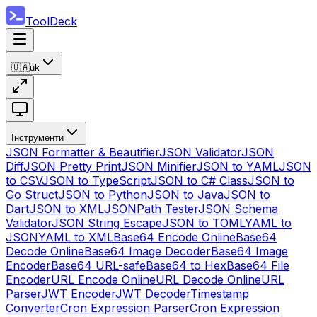
ToolDeck
🇺🇦
uk
Інструменти
JSON Formatter & Beautifier
JSON Validator
JSON
Diff
JSON Pretty Print
JSON Minifier
JSON to YAML
JSON
to CSV
JSON to TypeScript
JSON to C# Class
JSON to
Go Struct
JSON to Python
JSON to Java
JSON to
Dart
JSON to XML
JSONPath Tester
JSON Schema
Validator
JSON String Escape
JSON to TOML
YAML to
JSON
YAML to XML
Base64 Encode Online
Base64
Decode Online
Base64 Image Decoder
Base64 Image
Encoder
Base64 URL-safe
Base64 to Hex
Base64 File
Encoder
URL Encode Online
URL Decode Online
URL
Parser
JWT Encoder
JWT Decoder
Timestamp
Converter
Cron Expression Parser
Cron Expression