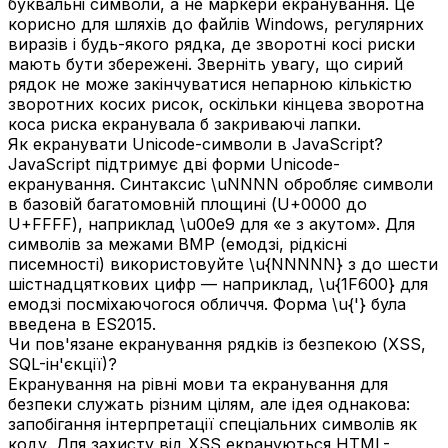
буквальні символи, а не маркери екранування. Це
корисно для шляхів до файлів Windows, регулярних
виразів і будь-якого рядка, де зворотні косі риски
мають бути збережені. Зверніть увагу, що сирий
рядок не може закінчуватися непарною кількістю
зворотних косих рисок, оскільки кінцева зворотна
коса риска екранувала б закриваючі лапки.
Як екранувати Unicode-символи в JavaScript?
JavaScript підтримує дві форми Unicode-
екранування. Синтаксис \uNNNN обробляє символи
в базовій багатомовній площині (U+0000 до
U+FFFF), наприклад \u00e9 для «e з акутом». Для
символів за межами BMP (емодзі, рідкісні
писемності) використовуйте \u{NNNNN} з до шести
шістнадцяткових цифр — наприклад, \u{1F600} для
емодзі посміхаючогося обличчя. Форма \u{'} була
введена в ES2015.
Чи пов'язане екранування рядків із безпекою (XSS,
SQL-ін'єкції)?
Екранування на рівні мови та екранування для
безпеки служать різним цілям, але ідея однакова:
запобігання інтерпретації спеціальних символів як
коду. Для захисту від XSS екрануються HTML-