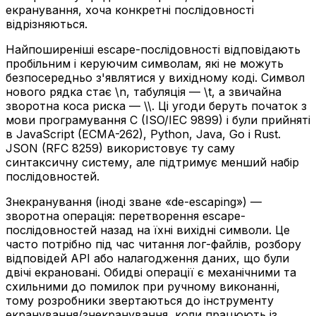
екранування, хоча конкретні послідовності
відрізняються.
Найпоширеніші escape-послідовності відповідають
пробільним і керуючим символам, які не можуть
безпосередньо з'являтися у вихідному коді. Символ
нового рядка стає \n, табуляція — \t, а звичайна
зворотна коса риска — \\. Ці угоди беруть початок з
мови програмування C (ISO/IEC 9899) і були прийняті
в JavaScript (ECMA-262), Python, Java, Go і Rust.
JSON (RFC 8259) використовує ту саму
синтаксичну систему, але підтримує менший набір
послідовностей.
Знекранування (іноді зване «de-escaping») —
зворотна операція: перетворення escape-
послідовностей назад на їхні вихідні символи. Це
часто потрібно під час читання лог-файлів, розбору
відповідей API або налагодження даних, що були
двічі екрановані. Обидві операції є механічними та
схильними до помилок при ручному виконанні,
тому розробники звертаються до інструменту
екранування/знекранування, коли працюють із