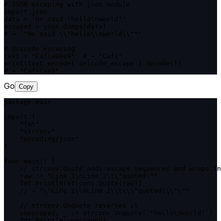
# JSON escaping with json module

import json

data = 'He said "hello\nworld"'

escaped = json.dumps(data)

# → '"He said \\"hello\\nworld\\""'

# Unicode escaping

text = "Caf\u00e9"  # → "Café"

print(text.encode('unicode_escape').decode())

# → "Caf\\xe9"
Go
Copy
package main

import (

    "fmt"

    "strconv"

    "encoding/json"

)

func main() {

    // strconv.Quote adds escape sequences and wraps in
    raw := "Line 1\nLine 2\t\"quoted\""

    fmt.Println(strconv.Quote(raw))

    // → "\"Line 1\\nLine 2\\t\\\"quoted\\\"\""

    // strconv.Unquote reverses it

    unescaped, _ := strconv.Unquote(`"hello\nworld"`)

    fmt.Println(unescaped)
