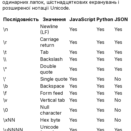
одинарних лапок, шістнадцяткових екранувань і
розширеної нотації Unicode.
Послідовність
Значення
JavaScript
Python
JSON
Newline
\n
Yes
Yes
Yes
(LF)
Carriage
\r
Yes
Yes
Yes
return
\t
Tab
Yes
Yes
Yes
\\
Backslash
Yes
Yes
Yes
Double
\"
Yes
Yes
Yes
quote
\'
Single quote
Yes
Yes
No
\b
Backspace
Yes
Yes
Yes
\f
Form feed
Yes
Yes
Yes
\v
Vertical tab
Yes
Yes
No
Null
\0
Yes
Yes
No
character
\xNN
Hex byte
Yes
Yes
No
Unicode
\uNNNN
Yes
Yes
Yes