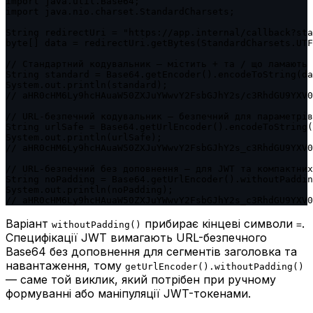
import java.util.Base64;

import java.nio.charset.StandardCharsets;

String redirectUri = "https://app.internal/callback?sta
byte[] data = redirectUri.getBytes(StandardCharsets.UTF
// Стандартний кодувальник — містить + та / що ламають 
String standard = Base64.getEncoder().encodeToString(da
System.out.println(standard);

// aHR0cHM6Ly9hcHAuaW50ZXJuYWwvY2FsbGJhY2s/c3RhdGU9YXV0
// URL-безпечний кодувальник — безпечний для параметрів
String urlSafe = Base64.getUrlEncoder().encodeToString(
System.out.println(urlSafe);

// aHR0cHM6Ly9hcHAuaW50ZXJuYWwvY2FsbGJhY2s_c3RhdGU9YXV0
// URL-безпечний без доповнення — для JWT та компактних
String noPadding = Base64.getUrlEncoder().withoutPaddin
System.out.println(noPadding);

// aHR0cHM6Ly9hcHAuaW50ZXJuYWwvY2FsbGJhY2s_c3RhdGU9YXV0
Варіант
прибирає кінцеві символи
.
withoutPadding()
=
Специфікації JWT вимагають URL-безпечного
Base64 без доповнення для сегментів заголовка та
навантаження, тому
getUrlEncoder().withoutPadding()
— саме той виклик, який потрібен при ручному
формуванні або маніпуляції JWT-токенами.