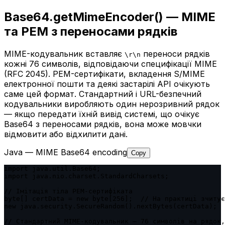
Base64.getMimeEncoder() — MIME
та PEM з переносами рядків
MIME-кодувальник вставляє
переноси рядків
\r\n
кожні 76 символів, відповідаючи специфікації MIME
(RFC 2045). PEM-сертифікати, вкладення S/MIME
електронної пошти та деякі застарілі API очікують
саме цей формат. Стандартний і URL-безпечний
кодувальники виробляють один нерозривний рядок
— якщо передати їхній вивід системі, що очікує
Base64 з переносами рядків, вона може мовчки
відмовити або відхилити дані.
Java — MIME Base64 encoding
Copy
import java.util.Base64;

import java.nio.charset.StandardCharsets;

// Імітація тіла PEM-сертифіката

byte[] certData = new byte[256];  // На практиці зчитує
new java.security.SecureRandom().nextBytes(certData);

// Стандартний MIME-кодувальник — 76 символів на рядок,