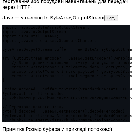
тестування або побудови навантажень для передачі
через HTTP:
Java — streaming to ByteArrayOutputStream
Copy
import java.io.ByteArrayOutputStream;

import java.io.OutputStream;

import java.util.Base64;

import java.nio.charset.StandardCharsets;

ByteArrayOutputStream buffer = new ByteArrayOutputStrea
try (OutputStream encoder = Base64.getEncoder().wrap(bu
    // Запис даних частинами — імітує зчитування з пото
    encoder.write("chunk-1:telemetry-data-".getBytes(St
    encoder.write("chunk-2:more-payload-".getBytes(Stan
    encoder.write("chunk-3:final-segment".getBytes(Stan
}

String encoded = buffer.toString(StandardCharsets.UTF_8
System.out.println(encoded);

// Y2h1bmstMTp0ZWxlbWV0cnktZGF0YS1jaHVuay0yOm1vcmUtcGF5
// Перевірка повного циклу

byte[] decoded = Base64.getDecoder().decode(encoded);

System.out.println(new String(decoded, StandardCharsets
// chunk-1:telemetry-data-chunk-2:more-payload-chunk-3:
Примітка:
Розмір буфера у прикладі потокової