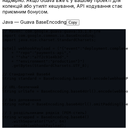
надмірно. Якщо Guava вже є у вашому проекті для
колекцій або утиліт кешування, API кодування стає
приємним бонусом.
Java — Guava BaseEncoding
Copy
// Maven: com.google.guava:guava:33.1.0-jre

import com.google.common.io.BaseEncoding;

import java.nio.charset.StandardCharsets;

byte[] webhookPayload = ("{"event":"deployment.complete
    + ""repo":"payments-api","

    + ""sha":"a7f2c91e4b3d","

    + ""environment":"production"}")

    .getBytes(StandardCharsets.UTF_8);

// Стандартний Base64

String standard = BaseEncoding.base64().encode(webhookP
// URL-безпечний

String urlSafe = BaseEncoding.base64Url().encode(webhoo
// Без доповнення

String noPad = BaseEncoding.base64Url().omitPadding().e
// З роздільниками рядків (PEM-стиль)

String wrapped = BaseEncoding.base64()

    .withSeparator("\n", 64)

    .encode(webhookPayload);