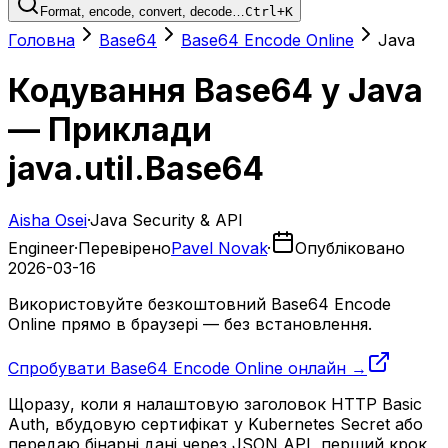
Format, encode, convert, decode…
Ctrl+K
Головна
Base64
Base64 Encode Online
Java
Кодування Base64 у Java
— Приклади
java.util.Base64
Aisha Osei
·
Java Security & API
Engineer
·
Перевірено
Pavel Novak
·
Опубліковано
2026-03-16
Використовуйте безкоштовний Base64 Encode
Online прямо в браузері — без встановлення.
Спробувати Base64 Encode Online онлайн →
Щоразу, коли я налаштовую заголовок HTTP Basic
Auth, вбудовую сертифікат у Kubernetes Secret або
передаю бінарні дані через JSON API, перший крок