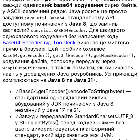
завжди однаковий:
base64-кодування
сирих байтів
у ASCII-безпечний рядок. Java робить це просто
завдяки
, стандартному API,
java.util.Base64
доступному починаючи з
Java 8
, що замінив
застарілий
. Для швидкого
sun.misc.BASE64Encoder
одноразового кодування без написання коду
Base64 Encoder від ToolDeck
виконає це миттєво
прямо в браузері. Цей посібник охоплює
,
,
,
Base64.getEncoder()
getUrlEncoder()
getMimeEncoder()
кодування файлів, потокову передачу через
, а також помилки, які виникають
wrap(OutputStream)
навіть у досвідчених Java-розробників. Усі приклади
компілюються на
Java 8 та Java 21+
.
✓
Base64.getEncoder().encodeToString(bytes) —
стандартний однорядковий виклик,
вбудований у JDK починаючи з Java 8,
незмінний у Java 17 та 21.
✓
Завжди передавайте StandardCharsets.UTF_8
у String.getBytes() перед кодуванням — без
цього використовується платформний
стандарт, який відрізняється між JVM.