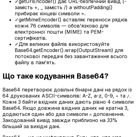
✓
getUrlEncoder() дає URL-безпечний вивід (-
замість +, _ замість /) а withoutPadding()
прибирає кінцеві символи =.
✓
getMimeEncoder() вставляє переноси рядків
кожні 76 символів — обов'язково для
електронної пошти (MIME) та PEM-
сертифікатів.
✓
Для великих файлів використовуйте
Base64.getEncoder().wrap(OutputStream) для
потокової передачі без завантаження всього
файлу в пам'ять.
Що таке кодування Base64?
Base64 перетворює довільні бінарні дані на рядок із
64 друкованих ASCII-символів: A-Z, a-z, 0-9,
та
.
+
/
Кожні 3 байти вхідних даних дають рівно 4 символи
Base64. Якщо довжина вхідних даних не кратна 3,
додаються один або два символи
доповнення.
=
Закодований вивід завжди приблизно на 33%
більший за вихідні дані.