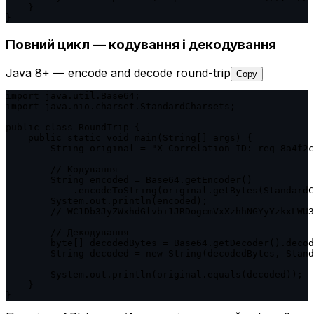
    }

}
Повний цикл — кодування і декодування
Java 8+ — encode and decode round-trip
Copy
import java.util.Base64;

import java.nio.charset.StandardCharsets;

public class RoundTrip {

    public static void main(String[] args) {

        String original = "X-Correlation-ID: req_8a4f2c
        // Кодування

        String encoded = Base64.getEncoder()

            .encodeToString(original.getBytes(StandardC
        System.out.println(encoded);

        // WC1Db3JyZWxhdGlvbi1JRDogcmVxXzhhNGYyYzkxLWU3
        // Декодування

        byte[] decodedBytes = Base64.getDecoder().decod
        String decoded = new String(decodedBytes, Stand
        System.out.println(original.equals(decoded));  
    }

}