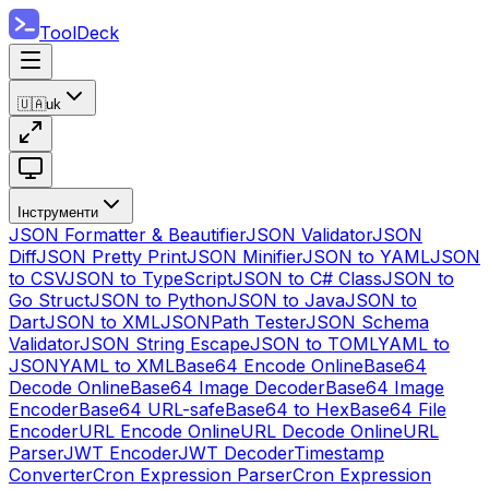
ToolDeck
🇺🇦
uk
Інструменти
JSON Formatter & Beautifier
JSON Validator
JSON
Diff
JSON Pretty Print
JSON Minifier
JSON to YAML
JSON
to CSV
JSON to TypeScript
JSON to C# Class
JSON to
Go Struct
JSON to Python
JSON to Java
JSON to
Dart
JSON to XML
JSONPath Tester
JSON Schema
Validator
JSON String Escape
JSON to TOML
YAML to
JSON
YAML to XML
Base64 Encode Online
Base64
Decode Online
Base64 Image Decoder
Base64 Image
Encoder
Base64 URL-safe
Base64 to Hex
Base64 File
Encoder
URL Encode Online
URL Decode Online
URL
Parser
JWT Encoder
JWT Decoder
Timestamp
Converter
Cron Expression Parser
Cron Expression