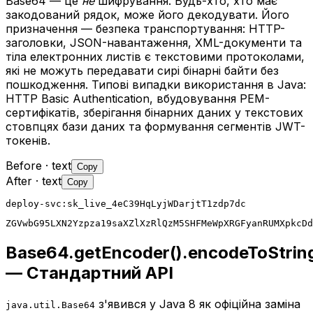
Base64 — це
не
шифрування. Будь-хто, хто має
закодований рядок, може його декодувати. Його
призначення — безпека транспортування: HTTP-
заголовки, JSON-навантаження, XML-документи та
тіла електронних листів є текстовими протоколами,
які не можуть передавати сирі бінарні байти без
пошкодження. Типові випадки використання в Java:
HTTP Basic Authentication, вбудовування PEM-
сертифікатів, зберігання бінарних даних у текстових
стовпцях бази даних та формування сегментів JWT-
токенів.
Before
· text
Copy
After
· text
Copy
deploy-svc:sk_live_4eC39HqLyjWDarjtT1zdp7dc
ZGVwbG95LXN2Yzpza19saXZlXzRlQzM5SHFMeWpXRGFyanRUMXpkcDd
Base64.getEncoder().encodeToString
— Стандартний API
з'явився у Java 8 як офіційна заміна
java.util.Base64