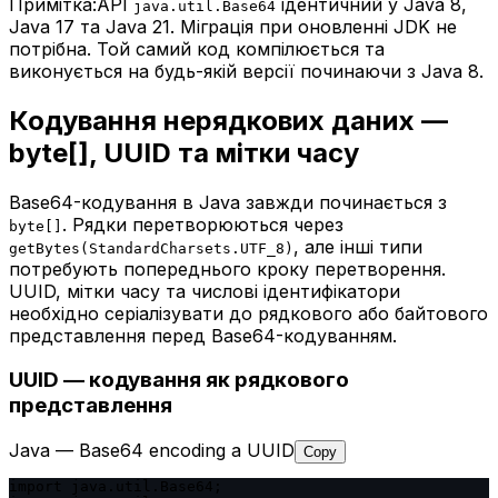
Примітка:
API
ідентичний у Java 8,
java.util.Base64
Java 17 та Java 21. Міграція при оновленні JDK не
потрібна. Той самий код компілюється та
виконується на будь-якій версії починаючи з Java 8.
Кодування нерядкових даних —
byte[], UUID та мітки часу
Base64-кодування в Java завжди починається з
. Рядки перетворюються через
byte[]
, але інші типи
getBytes(StandardCharsets.UTF_8)
потребують попереднього кроку перетворення.
UUID, мітки часу та числові ідентифікатори
необхідно серіалізувати до рядкового або байтового
представлення перед Base64-кодуванням.
UUID — кодування як рядкового
представлення
Java — Base64 encoding a UUID
Copy
import java.util.Base64;
