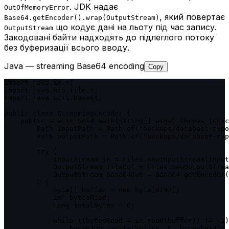
. JDK надає
OutOfMemoryError
, який повертає
Base64.getEncoder().wrap(OutputStream)
що кодує дані на льоту під час запису.
OutputStream
Закодовані байти надходять до підлеглого потоку
без буферизації всього вводу.
Java — streaming Base64 encoding
Copy
import java.io.*;

import java.nio.file.*;

import java.util.Base64;

public class StreamingEncoder {

    public static void main(String[] args) throws IOExc
        Path inputPath = Path.of("backups/database-expo
        Path outputPath = Path.of("backups/database-exp
        try (

            InputStream in = Files.newInputStream(input
            OutputStream fileOut = Files.newOutputStrea
            OutputStream base64Out = Base64.getEncoder(
        ) {

            byte[] buffer = new byte[8192];

            int bytesRead;

            long totalBytes = 0;

            while ((bytesRead = in.read(buffer)) != -1)
                base64Out.write(buffer, 0, bytesRead);
