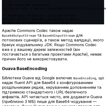
// URL-безпечне кодування

String urlSafe = Base64.encodeBase64URLSafeString(telem
// Перевірка чи рядок є валідним Base64

boolean valid = Base64.isBase64(encoded);

System.out.println(valid);  // true
Apache Commons Codec також надає
та
для
Base64OutputStream
Base64InputStream
потокових сценаріїв, а також метод валідації, якого
бракує кодувальнику JDK. Якщо Commons Codec
вже є у вашому дереві залежностей (він
постачається з багатьма проектами Apache), немає
причин його не використовувати.
Guava BaseEncoding
Бібліотека Guava від Google включає
, що
BaseEncoding
надає fluent API для Base64 з конфігурованими
роздільниками рядків, керуванням доповненням та
підтримкою стандартного і URL-безпечного
алфавітів. API читається чисто, але додавати Guava
(приблизно 3 МБ) лише для Base64-кодування —