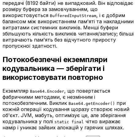
передачі (8192 байти) не випадковий. Він відповідає
розміру буфера за замовчуванням, що
використовується
, і є добрим
BufferedInputStream
балансом між використанням пам'яті та накладними
витратами системних викликів. Менші буфери
збільшують кількість викликів читання/запису; більші
витрачають пам'ять без відчутного приросту
пропускної здатності.
Потокобезпечні екземпляри
кодувальника — зберігати і
використовувати повторно
Екземпляр
,
що повертається
Base64.Encoder
фабричними методами, є незмінним і
потокобезпечним. Виклик
при
Base64.getEncoder()
кожній операції кодування щоразу створює новий
об'єкт. JVM, мабуть, оптимізує це, але зберігання
кодувальника у полі
чітко виражає
static final
намір і уникає зайвих алокацій у гарячих шляхах.