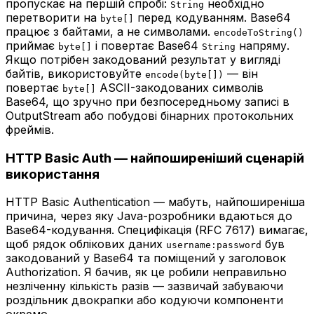
пропускає на першій спробі:
необхідно
String
перетворити на
перед кодуванням. Base64
byte[]
працює з байтами, а не символами.
encodeToString()
приймає
і повертає Base64
напряму.
byte[]
String
Якщо потрібен закодований результат у вигляді
байтів, використовуйте
— він
encode(byte[])
повертає
ASCII-закодованих символів
byte[]
Base64, що зручно при безпосередньому записі в
OutputStream або побудові бінарних протокольних
фреймів.
HTTP Basic Auth — найпоширеніший сценарій
використання
HTTP Basic Authentication — мабуть, найпоширеніша
причина, через яку Java-розробники вдаються до
Base64-кодування. Специфікація (RFC 7617) вимагає,
щоб рядок облікових даних
був
username:password
закодований у Base64 та поміщений у заголовок
Authorization. Я бачив, як це робили неправильно
незліченну кількість разів — зазвичай забуваючи
роздільник двокрапки або кодуючи компоненти