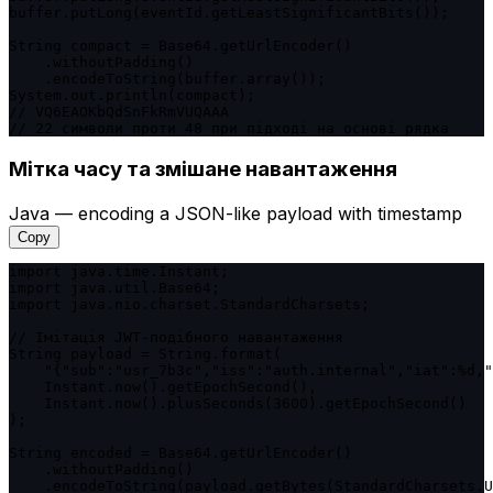
buffer.putLong(eventId.getLeastSignificantBits());

String compact = Base64.getUrlEncoder()

    .withoutPadding()

    .encodeToString(buffer.array());

System.out.println(compact);

// VQ6EAOKbQdSnFkRmVUQAAA

// 22 символи проти 48 при підході на основі рядка
Мітка часу та змішане навантаження
Java — encoding a JSON-like payload with timestamp
Copy
import java.time.Instant;

import java.util.Base64;

import java.nio.charset.StandardCharsets;

// Імітація JWT-подібного навантаження

String payload = String.format(

    "{"sub":"usr_7b3c","iss":"auth.internal","iat":%d,"
    Instant.now().getEpochSecond(),

    Instant.now().plusSeconds(3600).getEpochSecond()

);

String encoded = Base64.getUrlEncoder()

    .withoutPadding()

    .encodeToString(payload.getBytes(StandardCharsets.U