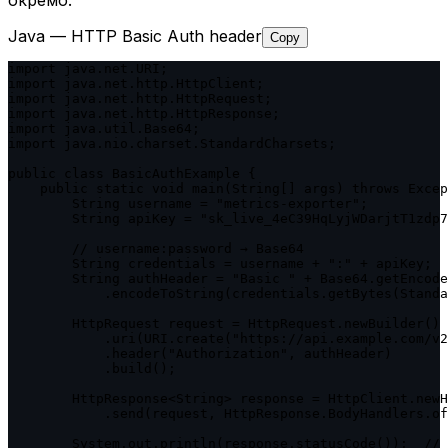
окремо.
Java — HTTP Basic Auth header
Copy
import java.net.URI;

import java.net.http.HttpClient;

import java.net.http.HttpRequest;

import java.net.http.HttpResponse;

import java.util.Base64;

import java.nio.charset.StandardCharsets;

public class BasicAuthExample {

    public static void main(String[] args) throws Excep
        String username = "metrics-exporter";

        String apiKey = "sk_live_4eC39HqLyjWDarjtT1zdp7
        // username:password → Base64

        String credentials = username + ":" + apiKey;

        String authHeader = "Basic " + Base64.getEncode
            .encodeToString(credentials.getBytes(Standa
        HttpRequest request = HttpRequest.newBuilder()

            .uri(URI.create("https://api.example.com/v2
            .header("Authorization", authHeader)

            .build();

        HttpResponse<String> response = HttpClient.newH
            .send(request, HttpResponse.BodyHandlers.of
        System.out.println(response.statusCode());  // 