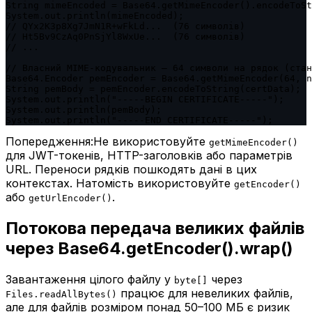
String mimeEncoded = Base64.getMimeEncoder().encodeToSt
System.out.println(mimeEncoded);

// QYx2K3p8Xg7JmN1R+wFkLd...  (76 символів)

// Ht5Bv9CzAq0PnSjYl8WxUe...  (76 символів)

// ...

// Власний MIME-кодувальник — 64 символи на рядок (стан
Base64.Encoder pemEncoder = Base64.getMimeEncoder(64, n
String pemBody = pemEncoder.encodeToString(certData);

System.out.println("-----BEGIN CERTIFICATE-----");

System.out.println(pemBody);

System.out.println("-----END CERTIFICATE-----");
Попередження:
Не використовуйте
getMimeEncoder()
для JWT-токенів, HTTP-заголовків або параметрів
URL. Переноси рядків пошкодять дані в цих
контекстах. Натомість використовуйте
getEncoder()
або
.
getUrlEncoder()
Потокова передача великих файлів
через Base64.getEncoder().wrap()
Завантаження цілого файлу у
через
byte[]
працює для невеликих файлів,
Files.readAllBytes()
але для файлів розміром понад 50–100 МБ є ризик