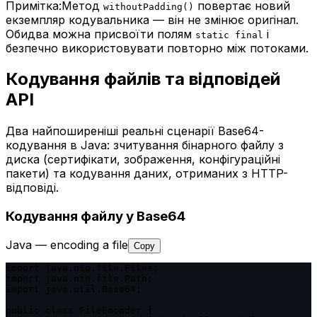
Примітка:
Метод
повертає новий
withoutPadding()
екземпляр кодувальника — він не змінює оригінал.
Обидва можна присвоїти полям
і
static final
безпечно використовувати повторно між потоками.
Кодування файлів та відповідей
API
Два найпоширеніші реальні сценарії Base64-
кодування в Java: зчитування бінарного файлу з
диска (сертифікати, зображення, конфігураційні
пакети) та кодування даних, отриманих з HTTP-
відповіді.
Кодування файлу у Base64
Java — encoding a file
Copy
import java.nio.file.Files;

import java.nio.file.Path;

import java.util.Base64;

public class FileEncoder {
