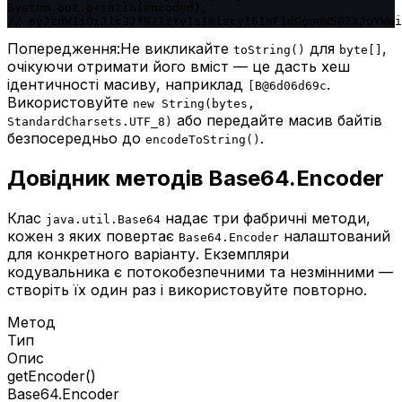
System.out.println(encoded);

// eyJzdWIiOiJ1c3JfN2IzYyIsImlzcyI6ImF1dGguaW50ZXJuYWwi
Попередження:
Не викликайте
для
,
toString()
byte[]
очікуючи отримати його вміст — це дасть хеш
ідентичності масиву, наприклад
.
[B@6d06d69c
Використовуйте
new String(bytes,
або передайте масив байтів
StandardCharsets.UTF_8)
безпосередньо до
.
encodeToString()
Довідник методів Base64.Encoder
Клас
надає три фабричні методи,
java.util.Base64
кожен з яких повертає
налаштований
Base64.Encoder
для конкретного варіанту. Екземпляри
кодувальника є потокобезпечними та незмінними —
створіть їх один раз і використовуйте повторно.
Метод
Тип
Опис
getEncoder()
Base64.Encoder