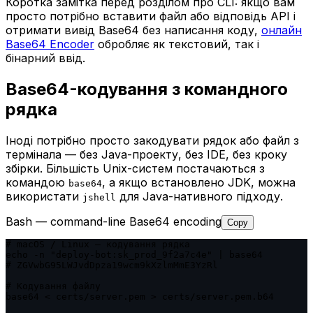
Коротка замітка перед розділом про CLI: якщо вам
просто потрібно вставити файл або відповідь API і
отримати вивід Base64 без написання коду,
онлайн
Base64 Encoder
обробляє як текстовий, так і
бінарний ввід.
Base64-кодування з командного
рядка
Іноді потрібно просто закодувати рядок або файл з
термінала — без Java-проекту, без IDE, без кроку
збірки. Більшість Unix-систем постачаються з
командою
, а якщо встановлено JDK, можна
base64
використати
для Java-нативного підходу.
jshell
Bash — command-line Base64 encoding
Copy
# macOS / Linux — кодування рядка

echo -n "deploy-bot:sk_prod_9f2a7c4e" | base64

# ZGVwbG95LWJvdDpza19wcm9kXzlmMmE3YzRl

# Кодування файлу

base64 < certs/server.pem > certs/server.pem.b64
