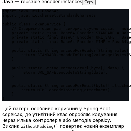
Java — reusable encoder instances
Copy
import java.util.Base64;

import java.nio.charset.StandardCharsets;

public class TokenService {

    // Створюємо один раз, використовуємо скрізь — пото
    private static final Base64.Encoder STANDARD = Base
    private static final Base64.Encoder URL_SAFE = Base
    private static final Base64.Encoder MIME = Base64.g
    public static String encodeForHeader(String value) 
        return STANDARD.encodeToString(value.getBytes(S
    }

    public static String encodeForUrl(byte[] data) {

        return URL_SAFE.encodeToString(data);

    }

    public static String encodeForEmail(byte[] attachme
        return MIME.encodeToString(attachment);

    }

}
Цей патерн особливо корисний у Spring Boot
сервісах, де утилітний клас обробляє кодування
через кілька контролерів або методів сервісу.
Виклик
повертає новий екземпляр
withoutPadding()