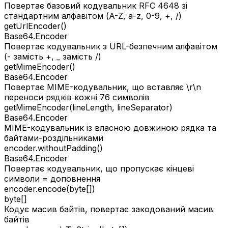
Повертає базовий кодувальник RFC 4648 зі
стандартним алфавітом (A-Z, a-z, 0-9, +, /)
getUrlEncoder()
Base64.Encoder
Повертає кодувальник з URL-безпечним алфавітом
(- замість +, _ замість /)
getMimeEncoder()
Base64.Encoder
Повертає MIME-кодувальник, що вставляє \r\n
переноси рядків кожні 76 символів
getMimeEncoder(lineLength, lineSeparator)
Base64.Encoder
MIME-кодувальник із власною довжиною рядка та
байтами-роздільниками
encoder.withoutPadding()
Base64.Encoder
Повертає кодувальник, що пропускає кінцеві
символи = доповнення
encoder.encode(byte[])
byte[]
Кодує масив байтів, повертає закодований масив
байтів