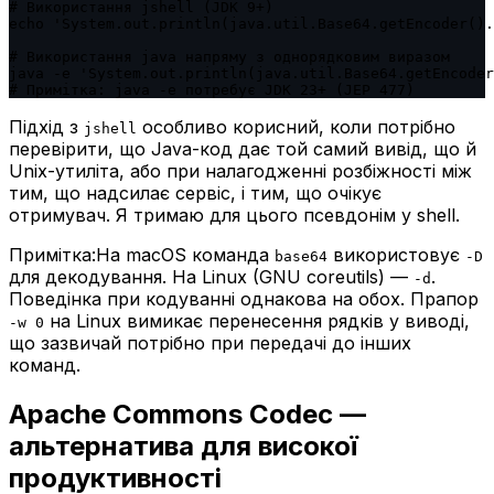
# Використання jshell (JDK 9+)

echo 'System.out.println(java.util.Base64.getEncoder().
# Використання java напряму з однорядковим виразом

java -e 'System.out.println(java.util.Base64.getEncoder
# Примітка: java -e потребує JDK 23+ (JEP 477)
Підхід з
особливо корисний, коли потрібно
jshell
перевірити, що Java-код дає той самий вивід, що й
Unix-утиліта, або при налагодженні розбіжності між
тим, що надсилає сервіс, і тим, що очікує
отримувач. Я тримаю для цього псевдонім у shell.
Примітка:
На macOS команда
використовує
base64
-D
для декодування. На Linux (GNU coreutils) —
.
-d
Поведінка при кодуванні однакова на обох. Прапор
на Linux вимикає перенесення рядків у виводі,
-w 0
що зазвичай потрібно при передачі до інших
команд.
Apache Commons Codec —
альтернатива для високої
продуктивності