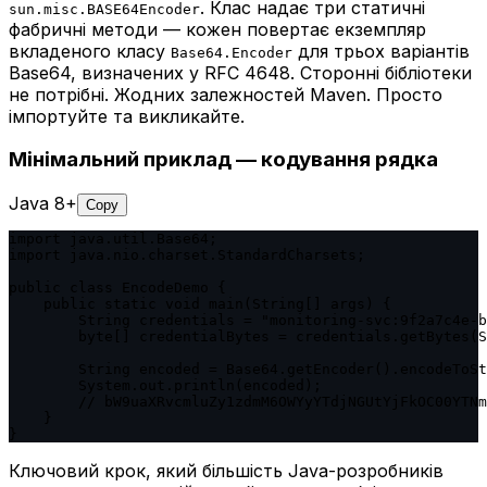
. Клас надає три статичні
sun.misc.BASE64Encoder
фабричні методи — кожен повертає екземпляр
вкладеного класу
для трьох варіантів
Base64.Encoder
Base64, визначених у RFC 4648. Сторонні бібліотеки
не потрібні. Жодних залежностей Maven. Просто
імпортуйте та викликайте.
Мінімальний приклад — кодування рядка
Java 8+
Copy
import java.util.Base64;

import java.nio.charset.StandardCharsets;

public class EncodeDemo {

    public static void main(String[] args) {

        String credentials = "monitoring-svc:9f2a7c4e-b
        byte[] credentialBytes = credentials.getBytes(S
        String encoded = Base64.getEncoder().encodeToSt
        System.out.println(encoded);

        // bW9uaXRvcmluZy1zdmM6OWYyYTdjNGUtYjFkOC00YTNm

    }

}
Ключовий крок, який більшість Java-розробників