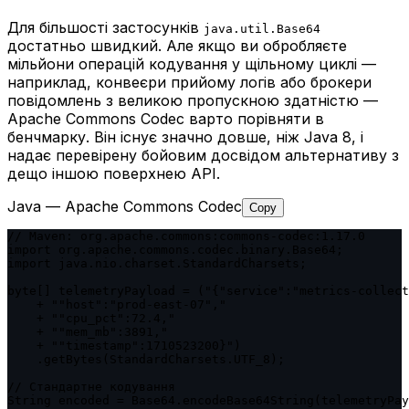
Для більшості застосунків
java.util.Base64
достатньо швидкий. Але якщо ви обробляєте
мільйони операцій кодування у щільному циклі —
наприклад, конвеєри прийому логів або брокери
повідомлень з великою пропускною здатністю —
Apache Commons Codec варто порівняти в
бенчмарку. Він існує значно довше, ніж Java 8, і
надає перевірену бойовим досвідом альтернативу з
дещо іншою поверхнею API.
Java — Apache Commons Codec
Copy
// Maven: org.apache.commons:commons-codec:1.17.0

import org.apache.commons.codec.binary.Base64;

import java.nio.charset.StandardCharsets;

byte[] telemetryPayload = ("{"service":"metrics-collect
    + ""host":"prod-east-07","

    + ""cpu_pct":72.4,"

    + ""mem_mb":3891,"

    + ""timestamp":1710523200}")

    .getBytes(StandardCharsets.UTF_8);

// Стандартне кодування

String encoded = Base64.encodeBase64String(telemetryPay