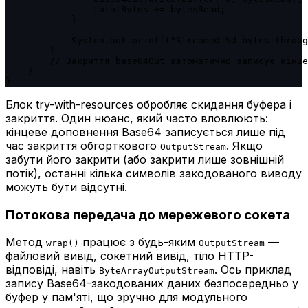
                totalBytes += bytesRead;

            }

            System.out.printf("Streamed %d bytes throug
        }

        // Закриття base64Out автоматично записує кінце
    }

}
Блок try-with-resources обробляє скидання буфера і
закриття. Один нюанс, який часто вловлюють:
кінцеве доповнення Base64 записується лише під
час закриття обгорткового
. Якщо
OutputStream
забути його закрити (або закрити лише зовнішній
потік), останні кілька символів закодованого виводу
можуть бути відсутні.
Потокова передача до мережевого сокета
Метод
працює з будь-яким
—
wrap()
OutputStream
файловий вивід, сокетний вивід, тіло HTTP-
відповіді, навіть
. Ось приклад
ByteArrayOutputStream
запису Base64-закодованих даних безпосередньо у
буфер у пам'яті, що зручно для модульного