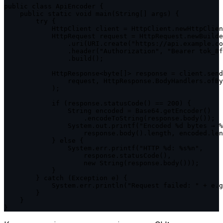
public class ApiEncoder {

    public static void main(String[] args) {

        try {

            HttpClient client = HttpClient.newHttpClien
            HttpRequest request = HttpRequest.newBuilde
                .uri(URI.create("https://api.example.co
                .header("Authorization", "Bearer tok_8f
                .build();

            HttpResponse<byte[]> response = client.send
                request, HttpResponse.BodyHandlers.ofBy
            );

            if (response.statusCode() == 200) {

                String encoded = Base64.getEncoder()

                    .encodeToString(response.body());

                System.out.printf("Encoded %d bytes → %
                    response.body().length, encoded.len
            } else {

                System.err.printf("HTTP %d: %s%n",

                    response.statusCode(),

                    new String(response.body()));

            }

        } catch (Exception e) {

            System.err.println("Request failed: " + e.g
        }

    }

}