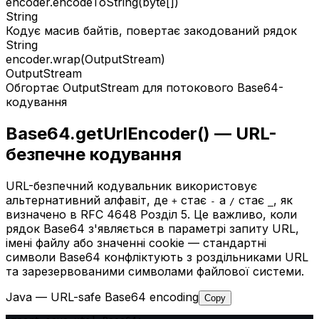
encoder.encodeToString(byte[])
String
Кодує масив байтів, повертає закодований рядок
String
encoder.wrap(OutputStream)
OutputStream
Обгортає OutputStream для потокового Base64-
кодування
Base64.getUrlEncoder() — URL-
безпечне кодування
URL-безпечний кодувальник використовує
альтернативний алфавіт, де
стає
а
стає
, як
+
-
/
_
визначено в RFC 4648 Розділ 5. Це важливо, коли
рядок Base64 з'являється в параметрі запиту URL,
імені файлу або значенні cookie — стандартні
символи Base64 конфліктують з роздільниками URL
та зарезервованими символами файлової системи.
Java — URL-safe Base64 encoding
Copy