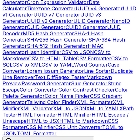
Generator
Cron Expression Validator
Date
Calculator
Timezone Converter
UUID v4 Generator
UUID
v1 Generator
UUID v7 Generator
UUID v3
Generator
UUID v2 Generator
ULID Generator
NanoID
Generator
CUID Generator
CUID2 Generator
UUID
Decoder
MD5 Hash Generator
SHA-1 Hash
Generator
SHA-256 Hash Generator
SHA-384 Hash
Generator
SHA-512 Hash Generator
HMAC
Generator
Hash Identifier
CSV to JSON
CSV to
Markdown
CSV to HTML Table
CSV Formatter
CSV to
SQL
CSV to XML
CSV to YAML
Word Counter
Case
Converter
Lorem Ipsum Generator
Line Sorter
Duplicate
Line Remover
Text Diff
Regex Tester
Markdown
Preview
Password Generator
Slug Generator
String
Escape
Color Converter
Color Contrast Checker
Color
Palette Generator
Color Name Finder
CSS Gradient
Generator
Tailwind Color Finder
XML Formatter
XML
Minifier
XML Validator
XML to JSON
XML to YAML
XPath
Tester
HTML Formatter
HTML Minifier
HTML Escape /
Unescape
HTML to JSX
HTML to Markdown
CSS
Formatter
CSS Minifier
CSS Unit Converter
TOML to
JSON
TOML Formatter