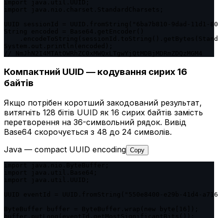
import java.util.UUID;

import java.nio.charset.StandardCharsets;

UUID sessionId = UUID.fromString("6ba7b810-9dad-11d1-80
String encoded = Base64.getEncoder()

    .encodeToString(sessionId.toString().getBytes(Stand
System.out.println(encoded);

// NmJhN2I4MTAtOWRhZC0xMWQxLTgwYjQtMDBjMDRmZDQzMGM4
Компактний UUID — кодування сирих 16
байтів
Якщо потрібен коротший закодований результат,
витягніть 128 бітів UUID як 16 сирих байтів замість
перетворення на 36-символьний рядок. Вивід
Base64 скорочується з 48 до 24 символів.
Java — compact UUID encoding
Copy
import java.nio.ByteBuffer;

import java.util.Base64;

import java.util.UUID;

UUID eventId = UUID.fromString("550e8400-e29b-41d4-a716
ByteBuffer buffer = ByteBuffer.wrap(new byte[16]);

buffer.putLong(eventId.getMostSignificantBits());
