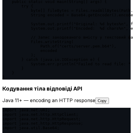
    public static void main(String[] args) {

        try {

            byte[] fileBytes = Files.readAllBytes(Path.
            String encoded = Base64.getEncoder().encode
            System.out.printf("Original: %d bytes%n", f
            System.out.printf("Encoded:  %d chars%n", e
            // Запис закодованого вмісту у текстовий фа
            Files.writeString(

                Path.of("certs/server.pem.b64"),

                encoded

            );

        } catch (java.io.IOException e) {

            System.err.println("Failed to read file: " 
        }

    }

}
Кодування тіла відповіді API
Java 11+ — encoding an HTTP response
Copy
import java.net.URI;

import java.net.http.HttpClient;

import java.net.http.HttpRequest;

import java.net.http.HttpResponse;

import java.util.Base64;
