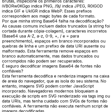
brutas, inspecione os primeiros caracteres:
iVBORw0KGgo indica PNG, /9j/ indica JPEG, R0lGOD
indica GIF e UklGR indica WebP. Esses prefixos
correspondem aos magic bytes de cada formato.
Por que minha string Base64 falha na decodificação?
As causas comuns incluem dados truncados (a string foi
cortada durante cópia-colagem), caracteres incorretos
(Base64 usa A-Z, a-z, 0-9, +, / e = para
preenchimento), espaços em branco incorporados ou
quebras de linha e um prefixo de data URI ausente ou
malformado. Esta ferramenta remove espaços em
branco automaticamente, mas dados truncados ou
corrompidos não podem ser recuperados.
É seguro decodificar imagens Base64 de fontes não
confiáveis?
Esta ferramenta decodifica e renderiza imagens na caixa
de areia do navegador, que as isola do seu sistema. No
entanto, imagens SVG podem conter JavaScript
incorporado. Navegadores modernos bloqueiam a
execução de scripts em SVG renderizado via tags img ou
data URIs, mas tenha cuidado com SVGs de fontes não
confiáveis. A ferramenta não executa nenhum script de
imagens decodificadas.