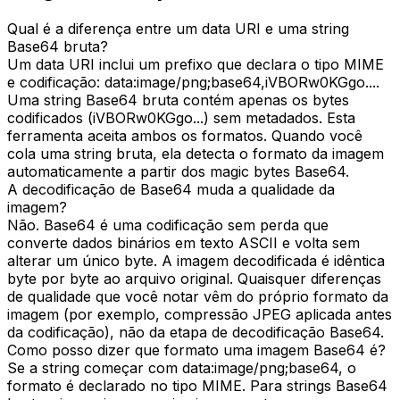
Qual é a diferença entre um data URI e uma string
Base64 bruta?
Um data URI inclui um prefixo que declara o tipo MIME
e codificação: data:image/png;base64,iVBORw0KGgo....
Uma string Base64 bruta contém apenas os bytes
codificados (iVBORw0KGgo...) sem metadados. Esta
ferramenta aceita ambos os formatos. Quando você
cola uma string bruta, ela detecta o formato da imagem
automaticamente a partir dos magic bytes Base64.
A decodificação de Base64 muda a qualidade da
imagem?
Não. Base64 é uma codificação sem perda que
converte dados binários em texto ASCII e volta sem
alterar um único byte. A imagem decodificada é idêntica
byte por byte ao arquivo original. Quaisquer diferenças
de qualidade que você notar vêm do próprio formato da
imagem (por exemplo, compressão JPEG aplicada antes
da codificação), não da etapa de decodificação Base64.
Como posso dizer que formato uma imagem Base64 é?
Se a string começar com data:image/png;base64, o
formato é declarado no tipo MIME. Para strings Base64