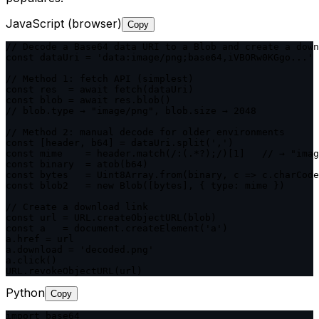
JavaScript (browser)
Copy
// Decode a Base64 data URI to a Blob and create a down
const dataUri = 'data:image/png;base64,iVBORw0KGgo...'

// Method 1: fetch API (simplest)

const res  = await fetch(dataUri)

const blob = await res.blob()

// blob.type → "image/png", blob.size → 2048

// Method 2: manual decode for older environments

const [header, b64] = dataUri.split(',')

const mime    = header.match(/:(.*?);/)[1]   // → "imag
const binary  = atob(b64)

const bytes   = Uint8Array.from(binary, c => c.charCode
const blob2   = new Blob([bytes], { type: mime })

// Create a download link

const url = URL.createObjectURL(blob)

const a   = document.createElement('a')

a.href = url

a.download = 'decoded.png'

a.click()

URL.revokeObjectURL(url)
Python
Copy
import base64
