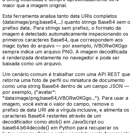
maior que a imagem original.
Esta ferramenta analisa tanto data URIs completos
(data:image/png;base64,...) quanto strings Base64 sem o
prefixo data:. Para strings sem prefixo, o formato da
imagem é detectado automaticamente inspecionando os
primeiros caracteres Base64, que correspondem aos
magic bytes do arquivo — por exemplo, iVBORw0KGgo
sempre indica um arquivo PNG. A imagem decodificada
é renderizada diretamente no navegador e pode ser
baixada como um arquivo.
Um cenário comum é trabalhar com uma API REST que
retorna uma foto de perfil ou miniatura de documento
como uma string Base64 dentro de um campo JSON —
por exemplo, {"avatar":
"data:image/png;base64,iVBORw0KGgo..."}. Para usar a
imagem, você extrai o valor do campo, remove o
prefixo de data URI até a vírgula inclusive, e alimenta os
caracteres Base64 restantes através de um
decodificador como atob() em JavaScript ou
base64.b64decode() em Python para recuperar os