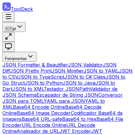
ToolDeck
🇧🇷
pt
Ferramentas
JSON Formatter & Beautifier
JSON Validator
JSON
Diff
JSON Pretty Print
JSON Minifier
JSON to YAML
JSON
to CSV
JSON to TypeScript
JSON to C# Class
JSON to
Go Struct
JSON to Python
JSON to Java
JSON to
Dart
JSON to XML
Testador JSONPath
Validador de
JSON Schema
Escapador de String JSON
Conversor
JSON para TOML
YAML para JSON
YAML to
XML
Base64 Encode Online
Base64 Decode
Online
Base64 Image Decoder
Codificador Base64 de
Imagens
Base64 URL-safe
Base64 to Hex
Base64 File
Encoder
URL Encode Online
URL Decode
Online
Analisador de URL
JWT Encoder
JWT