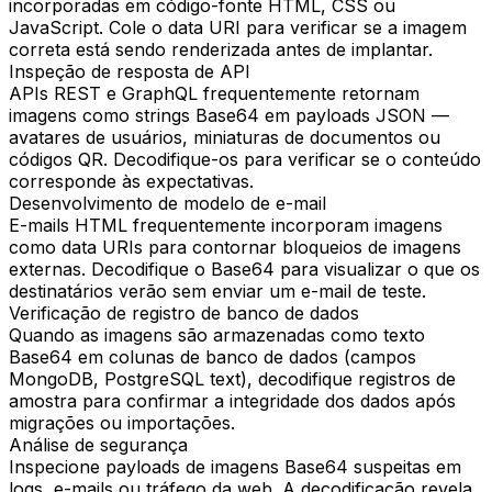
incorporadas em código-fonte HTML, CSS ou
JavaScript. Cole o data URI para verificar se a imagem
correta está sendo renderizada antes de implantar.
Inspeção de resposta de API
APIs REST e GraphQL frequentemente retornam
imagens como strings Base64 em payloads JSON —
avatares de usuários, miniaturas de documentos ou
códigos QR. Decodifique-os para verificar se o conteúdo
corresponde às expectativas.
Desenvolvimento de modelo de e-mail
E-mails HTML frequentemente incorporam imagens
como data URIs para contornar bloqueios de imagens
externas. Decodifique o Base64 para visualizar o que os
destinatários verão sem enviar um e-mail de teste.
Verificação de registro de banco de dados
Quando as imagens são armazenadas como texto
Base64 em colunas de banco de dados (campos
MongoDB, PostgreSQL text), decodifique registros de
amostra para confirmar a integridade dos dados após
migrações ou importações.
Análise de segurança
Inspecione payloads de imagens Base64 suspeitas em
logs, e-mails ou tráfego da web. A decodificação revela