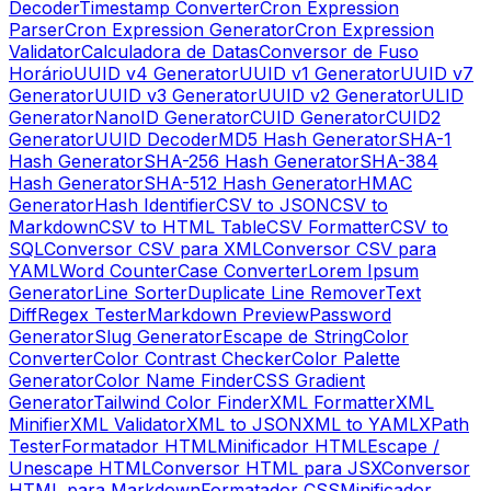
Decoder
Timestamp Converter
Cron Expression
Parser
Cron Expression Generator
Cron Expression
Validator
Calculadora de Datas
Conversor de Fuso
Horário
UUID v4 Generator
UUID v1 Generator
UUID v7
Generator
UUID v3 Generator
UUID v2 Generator
ULID
Generator
NanoID Generator
CUID Generator
CUID2
Generator
UUID Decoder
MD5 Hash Generator
SHA-1
Hash Generator
SHA-256 Hash Generator
SHA-384
Hash Generator
SHA-512 Hash Generator
HMAC
Generator
Hash Identifier
CSV to JSON
CSV to
Markdown
CSV to HTML Table
CSV Formatter
CSV to
SQL
Conversor CSV para XML
Conversor CSV para
YAML
Word Counter
Case Converter
Lorem Ipsum
Generator
Line Sorter
Duplicate Line Remover
Text
Diff
Regex Tester
Markdown Preview
Password
Generator
Slug Generator
Escape de String
Color
Converter
Color Contrast Checker
Color Palette
Generator
Color Name Finder
CSS Gradient
Generator
Tailwind Color Finder
XML Formatter
XML
Minifier
XML Validator
XML to JSON
XML to YAML
XPath
Tester
Formatador HTML
Minificador HTML
Escape /
Unescape HTML
Conversor HTML para JSX
Conversor
HTML para Markdown
Formatador CSS
Minificador