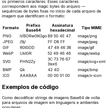
os primeiros caracteres. Esses caracteres
correspondem aos magic bytes do arquivo —
sequências de bytes fixas no início de cada arquivo de
imagem que identificam o formato:
Prefixo
Assinatura
Formato
Tipo MIME
Base64
hexadecimal
PNG
iVBORw0KGgo
89 50 4E 47
image/png
JPEG
/9j/
FF D8 FF
image/jpeg
GIF
R0lGOD
47 49 46 38
image/gif
WebP
UklGR
52 49 46 46
image/webp
3C 73 76 67
SVG
PHN2Zy
image/svg+xml
(text)
BMP
Qk
42 4D
image/bmp
ICO
AAABAA
00 00 01 00
image/x-icon
Exemplos de código
Como decodificar strings de imagens Base64 de volta
para arquivos de imagem em linguagens e ambientes
populares: