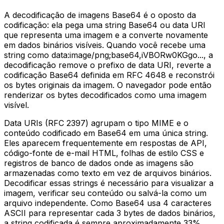
A decodificação de imagens Base64 é o oposto da
codificação: ela pega uma string Base64 ou data URI
que representa uma imagem e a converte novamente
em dados binários visíveis. Quando você recebe uma
string como data:image/png;base64,iVBORw0KGgo..., a
decodificação remove o prefixo de data URI, reverte a
codificação Base64 definida em RFC 4648 e reconstrói
os bytes originais da imagem. O navegador pode então
renderizar os bytes decodificados como uma imagem
visível.
Data URIs (RFC 2397) agrupam o tipo MIME e o
conteúdo codificado em Base64 em uma única string.
Eles aparecem frequentemente em respostas de API,
código-fonte de e-mail HTML, folhas de estilo CSS e
registros de banco de dados onde as imagens são
armazenadas como texto em vez de arquivos binários.
Decodificar essas strings é necessário para visualizar a
imagem, verificar seu conteúdo ou salvá-la como um
arquivo independente. Como Base64 usa 4 caracteres
ASCII para representar cada 3 bytes de dados binários,
a string codificada é sempre aproximadamente 33%