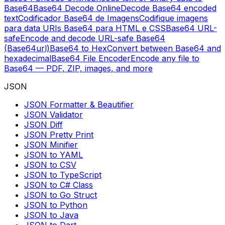
Base64
Base64 Decode Online
Decode Base64 encoded
text
Codificador Base64 de Imagens
Codifique imagens
para data URIs Base64 para HTML e CSS
Base64 URL-
safe
Encode and decode URL-safe Base64
(Base64url)
Base64 to Hex
Convert between Base64 and
hexadecimal
Base64 File Encoder
Encode any file to
Base64 — PDF, ZIP, images, and more
JSON
JSON Formatter & Beautifier
JSON Validator
JSON Diff
JSON Pretty Print
JSON Minifier
JSON to YAML
JSON to CSV
JSON to TypeScript
JSON to C# Class
JSON to Go Struct
JSON to Python
JSON to Java