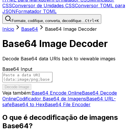
CSS
Conversor de Unidades CSS
Conversor TOML para
JSON
Formatador TOML
Formate, codifique, converta, decodifique…
Ctrl+K
Início
Base64
Base64 Image Decoder
Base64 Image Decoder
Decode Base64 data URIs back to viewable images
Base64 Input
Decode Image
Veja também:
Base64 Encode Online
Base64 Decode
Online
Codificador Base64 de Imagens
Base64 URL-
safe
Base64 to Hex
Base64 File Encoder
O que é decodificação de imagens
Base64?