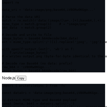
import re

data_uri = 'data:image/png;base64,iVBORw0KGgo...'

# Parse the data URI

match = re.match(r'data:(image/[\w+.-]+);base64,(.+)', 
mime_type = match.group(1)    # → "image/png"

b64_data  = match.group(2)

# Decode and write to file

image_bytes = base64.b64decode(b64_data)

ext = mime_type.split('/')[1].replace('jpeg', 'jpg').re
with open(f'output.{ext}', 'wb') as f:

    f.write(image_bytes)

# → writes output.png (byte-for-byte identical to the o
# Decode raw Base64 (no data: prefix)

raw_b64 = 'iVBORw0KGgo...'

image_bytes = base64.b64decode(raw_b64)
Node.js
Copy
import { writeFileSync } from 'fs'

const dataUri = 'data:image/png;base64,iVBORw0KGgo...'

// Extract MIME type and Base64 payload

const [meta, b64] = dataUri.split(',')
