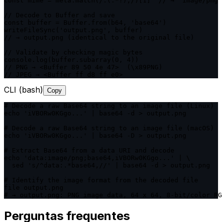
const mime = meta.match(/:(.*?);/)[1]  // → "image/png"

// Decode to Buffer and save

const buffer = Buffer.from(b64, 'base64')

writeFileSync('output.png', buffer)

// → output.png (identical to the original file)

// Validate by checking magic bytes

console.log(buffer.subarray(0, 4))

// PNG → <Buffer 89 50 4e 47>  (\x89PNG)

// JPEG → <Buffer ff d8 ff e0>
CLI (bash)
Copy
# Decode a raw Base64 string to an image file (Linux)

echo 'iVBORw0KGgo...' | base64 -d > output.png

# Decode a raw Base64 string to an image file (macOS)

echo 'iVBORw0KGgo...' | base64 -D > output.png

# Extract Base64 from a data URI and decode

echo 'data:image/png;base64,iVBORw0KGgo...' | \

  sed 's/^data:.*base64,//' | base64 -d > output.png

# Identify the image format from the decoded file

file output.png

# → output.png: PNG image data, 64 x 64, 8-bit/color RG
Perguntas frequentes