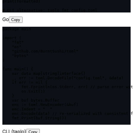
print(formatted)

# CLI alternative: taplo fmt config.toml
Go
Copy
package main

import (

    "fmt"

    "os"

    "github.com/BurntSushi/toml"

    "bytes"

)

func main() {

    var data map[string]interface{}

    _, err := toml.DecodeFile("config.toml", &data)

    if err != nil {

        fmt.Fprintln(os.Stderr, err) // parse error wit
        os.Exit(1)

    }

    var buf bytes.Buffer

    enc := toml.NewEncoder(&buf)

    enc.Indent = "  "

    enc.Encode(data) // re-serialized with consistent f
    fmt.Print(buf.String())

}
CLI (taplo)
Copy