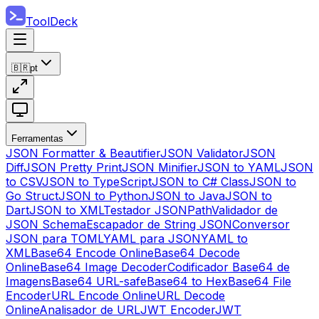
ToolDeck
🇧🇷
pt
Ferramentas
JSON Formatter & Beautifier
JSON Validator
JSON
Diff
JSON Pretty Print
JSON Minifier
JSON to YAML
JSON
to CSV
JSON to TypeScript
JSON to C# Class
JSON to
Go Struct
JSON to Python
JSON to Java
JSON to
Dart
JSON to XML
Testador JSONPath
Validador de
JSON Schema
Escapador de String JSON
Conversor
JSON para TOML
YAML para JSON
YAML to
XML
Base64 Encode Online
Base64 Decode
Online
Base64 Image Decoder
Codificador Base64 de
Imagens
Base64 URL-safe
Base64 to Hex
Base64 File
Encoder
URL Encode Online
URL Decode
Online
Analisador de URL
JWT Encoder
JWT