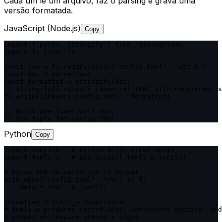
Cada um lê um arquivo, faz o parsing e grava uma
versão formatada.
JavaScript (Node.js)
Copy
import { parse, stringify } from '@iarna/toml'

import fs from 'fs'

const raw = fs.readFileSync('config.toml', 'utf-8')

const doc = parse(raw)

const formatted = stringify(doc)

// stringify() outputs canonical TOML with consistent s
fs.writeFileSync('config.toml', formatted)

// Quick one-liner with npx:

// npx taplo fmt config.toml
Python
Copy
import tomllib   # Python 3.11+ (read-only)

import tomli_w   # pip install tomli-w (write)

# Parse and re-serialize to format

with open("config.toml", "rb") as f:

    data = tomllib.load(f)

formatted = tomli_w.dumps(data)

# tomli_w produces sorted keys, consistent quoting, and

# proper whitespace around = signs
