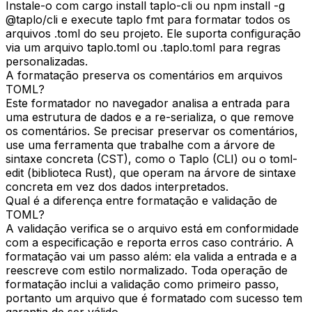
Instale-o com cargo install taplo-cli ou npm install -g
@taplo/cli e execute taplo fmt para formatar todos os
arquivos .toml do seu projeto. Ele suporta configuração
via um arquivo taplo.toml ou .taplo.toml para regras
personalizadas.
A formatação preserva os comentários em arquivos
TOML?
Este formatador no navegador analisa a entrada para
uma estrutura de dados e a re-serializa, o que remove
os comentários. Se precisar preservar os comentários,
use uma ferramenta que trabalhe com a árvore de
sintaxe concreta (CST), como o Taplo (CLI) ou o toml-
edit (biblioteca Rust), que operam na árvore de sintaxe
concreta em vez dos dados interpretados.
Qual é a diferença entre formatação e validação de
TOML?
A validação verifica se o arquivo está em conformidade
com a especificação e reporta erros caso contrário. A
formatação vai um passo além: ela valida a entrada e a
reescreve com estilo normalizado. Toda operação de
formatação inclui a validação como primeiro passo,
portanto um arquivo que é formatado com sucesso tem
garantia de ser válido.