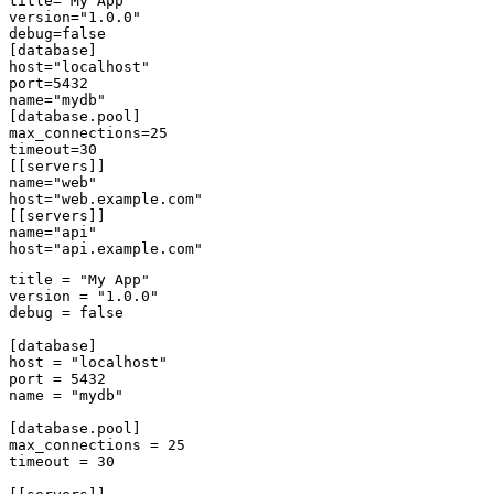
title="My App"

version="1.0.0"

debug=false

[database]

host="localhost"

port=5432

name="mydb"

[database.pool]

max_connections=25

timeout=30

[[servers]]

name="web"

host="web.example.com"

[[servers]]

name="api"

host="api.example.com"
title = "My App"

version = "1.0.0"

debug = false

[database]

host = "localhost"

port = 5432

name = "mydb"

[database.pool]

max_connections = 25

timeout = 30
