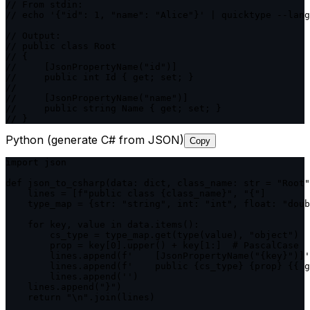
// From stdin:

// echo '{"id": 1, "name": "Alice"}' | quicktype --lang
// Output:

// public class Root

// {

//     [JsonPropertyName("id")]

//     public int Id { get; set; }

//

//     [JsonPropertyName("name")]

//     public string Name { get; set; }

// }
Python (generate C# from JSON)
Copy
import json

def json_to_csharp(data: dict, class_name: str = "Root"
    lines = [f"public class {class_name}", "{"]

    type_map = {str: "string", int: "int", float: "doub
    for key, value in data.items():

        cs_type = type_map.get(type(value), "object")

        prop = key[0].upper() + key[1:]  # PascalCase

        lines.append(f'    [JsonPropertyName("{key}")]'
        lines.append(f'    public {cs_type} {prop} {{ g
        lines.append('')

    lines.append("}")

    return "\n".join(lines)
