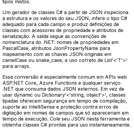
tipos mistos.
Um gerador de classes C# a partir de JSON inspeciona
a estrutura e os valores do seu JSON, infere o tipo C#
adequado para cada campo e produz definições de
classes com acessores de propriedade e atributos de
serialização. A saída segue as convenções de
nomenclatura do .NET: nomes de propriedades em
PascalCase, atributos JsonPropertyName para
mapeamento com as chaves JSON originais em
camelCase ou snake_case, e uso correto de List'<'T'>'
para arrays.
Essa conversão é especialmente comum em APIs web
ASP.NET Core, Azure Functions e qualquer serviço
.NET que consuma dados JSON externos. Em vez de
usar dynamic ou Dictionary'<'string, object'>', classes
tipadas oferecem segurança em tempo de compilação,
suporte ao IntelliSense e proteção contra erros de
digitação em nomes de campos que só apareceriam em
tempo de execução. Cole seu JSON nesta ferramenta e
obtenha classes C# prontas para uso instantaneamente.