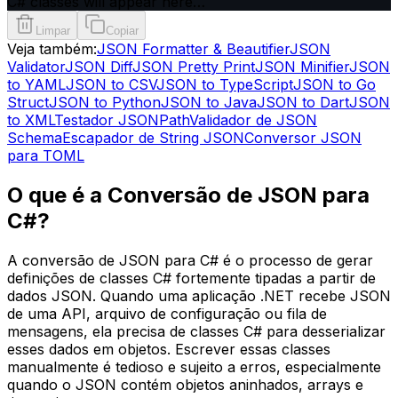
C# classes will appear here…
Limpar
Copiar
Veja também:
JSON Formatter & Beautifier
JSON
Validator
JSON Diff
JSON Pretty Print
JSON Minifier
JSON
to YAML
JSON to CSV
JSON to TypeScript
JSON to Go
Struct
JSON to Python
JSON to Java
JSON to Dart
JSON
to XML
Testador JSONPath
Validador de JSON
Schema
Escapador de String JSON
Conversor JSON
para TOML
O que é a Conversão de JSON para
C#?
A conversão de JSON para C# é o processo de gerar
definições de classes C# fortemente tipadas a partir de
dados JSON. Quando uma aplicação .NET recebe JSON
de uma API, arquivo de configuração ou fila de
mensagens, ela precisa de classes C# para desserializar
esses dados em objetos. Escrever essas classes
manualmente é tedioso e sujeito a erros, especialmente
quando o JSON contém objetos aninhados, arrays e