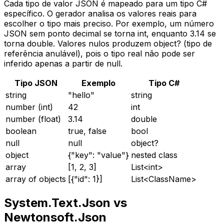
Cada tipo de valor JSON é mapeado para um tipo C#
específico. O gerador analisa os valores reais para
escolher o tipo mais preciso. Por exemplo, um número
JSON sem ponto decimal se torna int, enquanto 3.14 se
torna double. Valores nulos produzem object? (tipo de
referência anulável), pois o tipo real não pode ser
inferido apenas a partir de null.
Tipo JSON
Exemplo
Tipo C#
string
"hello"
string
number (int)
42
int
number (float)
3.14
double
boolean
true, false
bool
null
null
object?
object
{"key": "value"}
nested class
array
[1, 2, 3]
List<int>
array of objects
[{"id": 1}]
List<ClassName>
System.Text.Json vs
Newtonsoft.Json