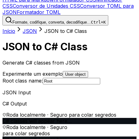
CSS
Conversor de Unidades CSS
Conversor TOML para
JSON
Formatador TOML
Formate, codifique, converta, decodifique…
Ctrl+K
Início
JSON
JSON to C# Class
JSON to C# Class
Generate C# classes from JSON
Experimente um exemplo
User object
Root class name:
JSON Input
C# Output
Roda localmente · Seguro para colar segredos
C# classes will appear here…
Roda localmente · Seguro
para colar segredos