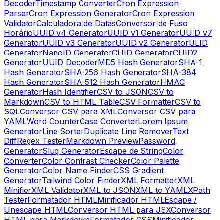
Decoder
Timestamp Converter
Cron Expression
Parser
Cron Expression Generator
Cron Expression
Validator
Calculadora de Datas
Conversor de Fuso
Horário
UUID v4 Generator
UUID v1 Generator
UUID v7
Generator
UUID v3 Generator
UUID v2 Generator
ULID
Generator
NanoID Generator
CUID Generator
CUID2
Generator
UUID Decoder
MD5 Hash Generator
SHA-1
Hash Generator
SHA-256 Hash Generator
SHA-384
Hash Generator
SHA-512 Hash Generator
HMAC
Generator
Hash Identifier
CSV to JSON
CSV to
Markdown
CSV to HTML Table
CSV Formatter
CSV to
SQL
Conversor CSV para XML
Conversor CSV para
YAML
Word Counter
Case Converter
Lorem Ipsum
Generator
Line Sorter
Duplicate Line Remover
Text
Diff
Regex Tester
Markdown Preview
Password
Generator
Slug Generator
Escape de String
Color
Converter
Color Contrast Checker
Color Palette
Generator
Color Name Finder
CSS Gradient
Generator
Tailwind Color Finder
XML Formatter
XML
Minifier
XML Validator
XML to JSON
XML to YAML
XPath
Tester
Formatador HTML
Minificador HTML
Escape /
Unescape HTML
Conversor HTML para JSX
Conversor
HTML para Markdown
Formatador CSS
Minificador