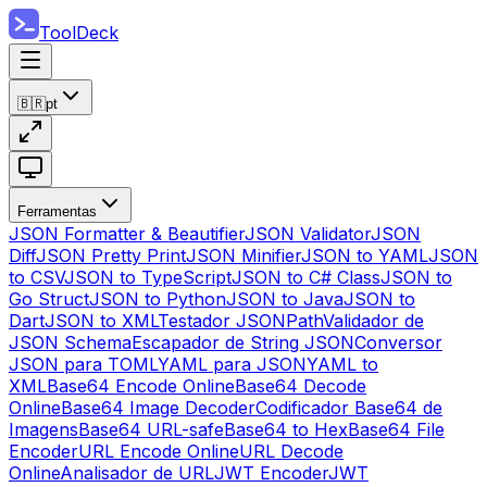
ToolDeck
🇧🇷
pt
Ferramentas
JSON Formatter & Beautifier
JSON Validator
JSON
Diff
JSON Pretty Print
JSON Minifier
JSON to YAML
JSON
to CSV
JSON to TypeScript
JSON to C# Class
JSON to
Go Struct
JSON to Python
JSON to Java
JSON to
Dart
JSON to XML
Testador JSONPath
Validador de
JSON Schema
Escapador de String JSON
Conversor
JSON para TOML
YAML para JSON
YAML to
XML
Base64 Encode Online
Base64 Decode
Online
Base64 Image Decoder
Codificador Base64 de
Imagens
Base64 URL-safe
Base64 to Hex
Base64 File
Encoder
URL Encode Online
URL Decode
Online
Analisador de URL
JWT Encoder
JWT