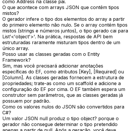
como Address na classe pai.
O que acontece com arrays JSON que contêm tipos
mistos?
O gerador infere o tipo dos elementos do array a partir
do primeiro elemento não nulo. Se o array contém tipos
mistos (strings e números juntos), o tipo gerado cai para
List'<'object'>'. Na prática, respostas de API bem
estruturadas raramente misturam tipos dentro de um
único array.
Posso usar as classes geradas com o Entity
Framework?
Sim, mas você precisará adicionar anotações
específicas do EF, como atributos [Key], [Required] ou
[Column]. As classes geradas fornecem a estrutura de
propriedades; trate-as como um scaffold e adicione a
configuração do EF por cima. O EF também espera um
construtor sem parâmetros, que as classes geradas já
possuem por padrão.
Como os valores nulos do JSON são convertidos para
C#?
Um valor JSON null produz o tipo object? porque o
gerador não consegue determinar o tipo pretendido
apenas a partir de null. Após a geração, você deve