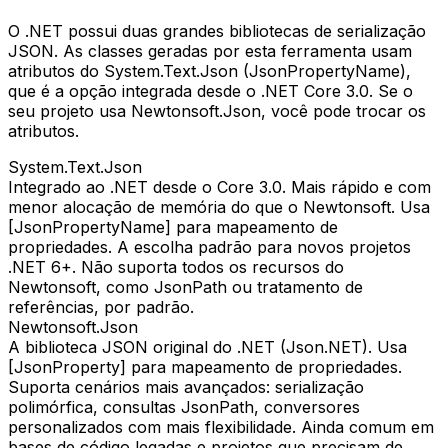
O .NET possui duas grandes bibliotecas de serialização
JSON. As classes geradas por esta ferramenta usam
atributos do System.Text.Json (JsonPropertyName),
que é a opção integrada desde o .NET Core 3.0. Se o
seu projeto usa Newtonsoft.Json, você pode trocar os
atributos.
System.Text.Json
Integrado ao .NET desde o Core 3.0. Mais rápido e com
menor alocação de memória do que o Newtonsoft. Usa
[JsonPropertyName] para mapeamento de
propriedades. A escolha padrão para novos projetos
.NET 6+. Não suporta todos os recursos do
Newtonsoft, como JsonPath ou tratamento de
referências, por padrão.
Newtonsoft.Json
A biblioteca JSON original do .NET (Json.NET). Usa
[JsonProperty] para mapeamento de propriedades.
Suporta cenários mais avançados: serialização
polimórfica, consultas JsonPath, conversores
personalizados com mais flexibilidade. Ainda comum em
bases de código legadas e projetos que precisam de