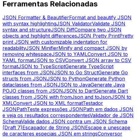
Ferramentas Relacionadas
JSON Formatter & Beautifier
Format and beautify JSON
with syntax highlighting
JSON Validator
Validate JSON
syntax and structure
JSON Diff
Compare two JSON
objects and highlight differences
JSON Pretty Print
Pretty
print JSON with customizable indentation for
readability
JSON Minifier
Minify and compact JSON by
removing whitespace
JSON to YAML
Convert JSON to
YAML format
JSON to CSV
Convert JSON array to CSV
format
JSON to TypeScript
Generate TypeScript
interfaces from JSON
JSON to Go Struct
Generate Go
structs from JSON
JSON to Python
Generate Python
dataclasses from JSON
JSON to Java
Generate Java
POJO classes from JSON
JSON to Dart
Generate Dart
classes from JSON with fromJson and toJson
JSON to
XML
Convert JSON to XML format
Testador
JSONPath
Teste expressões JSONPath em dados JSON
e veja os resultados correspondentes
Validador de JSON
Schema
Valide dados JSON contra um JSON Schema
(Draft 7)
Escapador de String JSON
Escape e unescape
de caracteres especiais JSON em strings
Conversor