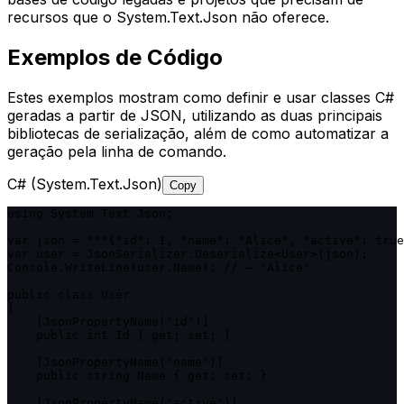
recursos que o System.Text.Json não oferece.
Exemplos de Código
Estes exemplos mostram como definir e usar classes C#
geradas a partir de JSON, utilizando as duas principais
bibliotecas de serialização, além de como automatizar a
geração pela linha de comando.
C# (System.Text.Json)
Copy
using System.Text.Json;

var json = """{"id": 1, "name": "Alice", "active": true
var user = JsonSerializer.Deserialize<User>(json);

Console.WriteLine(user.Name); // → "Alice"

public class User

{

    [JsonPropertyName("id")]

    public int Id { get; set; }

    [JsonPropertyName("name")]

    public string Name { get; set; }

    [JsonPropertyName("active")]
