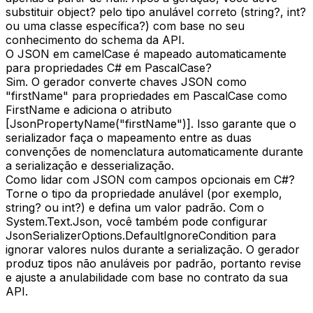
substituir object? pelo tipo anulável correto (string?, int?
ou uma classe específica?) com base no seu
conhecimento do schema da API.
O JSON em camelCase é mapeado automaticamente
para propriedades C# em PascalCase?
Sim. O gerador converte chaves JSON como
"firstName" para propriedades em PascalCase como
FirstName e adiciona o atributo
[JsonPropertyName("firstName")]. Isso garante que o
serializador faça o mapeamento entre as duas
convenções de nomenclatura automaticamente durante
a serialização e desserialização.
Como lidar com JSON com campos opcionais em C#?
Torne o tipo da propriedade anulável (por exemplo,
string? ou int?) e defina um valor padrão. Com o
System.Text.Json, você também pode configurar
JsonSerializerOptions.DefaultIgnoreCondition para
ignorar valores nulos durante a serialização. O gerador
produz tipos não anuláveis por padrão, portanto revise
e ajuste a anulabilidade com base no contrato da sua
API.