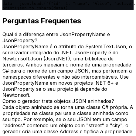
data = json.loads('{"id": 1, "name": "Alice", "active":
print(json_to_csharp(data))
Perguntas Frequentes
Qual é a diferença entre JsonPropertyName e
JsonProperty?
JsonPropertyName é o atributo do System.Text.Json, o
serializador integrado do .NET. JsonProperty é do
Newtonsoft.Json (Json.NET), uma biblioteca de
terceiros. Ambos mapeiam o nome de uma propriedade
C# para o nome de um campo JSON, mas pertencem a
namespaces diferentes e não são intercambiáveis. Use
JsonPropertyName em novos projetos .NET 6+ e
JsonProperty se o seu projeto já depende do
Newtonsoft.
Como o gerador trata objetos JSON aninhados?
Cada objeto aninhado se torna uma classe C# própria. A
propriedade na classe pai usa a classe aninhada como
seu tipo. Por exemplo, se o seu JSON tem um campo
"address" contendo um objeto com "street" e "city", o
gerador cria uma classe Address e tipifica a propriedade