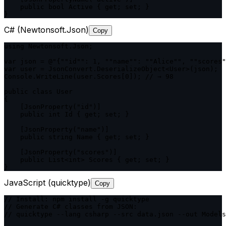
    public bool Active { get; set; }

}
C# (Newtonsoft.Json)
Copy
using Newtonsoft.Json;

var json = @"{""id"": 1, ""name"": ""Alice"", ""scores"
var user = JsonConvert.DeserializeObject<User>(json);

Console.WriteLine(user.Scores[0]); // → 98

public class User

{

    [JsonProperty("id")]

    public int Id { get; set; }

    [JsonProperty("name")]

    public string Name { get; set; }

    [JsonProperty("scores")]

    public List<int> Scores { get; set; }

}
JavaScript (quicktype)
Copy
// Install: npm install -g quicktype

// Generate C# classes from JSON:

// quicktype --lang csharp --src data.json --out Models