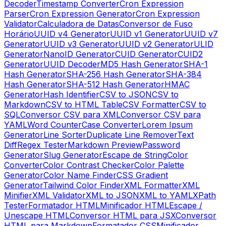
Decoder
Timestamp Converter
Cron Expression
Parser
Cron Expression Generator
Cron Expression
Validator
Calculadora de Datas
Conversor de Fuso
Horário
UUID v4 Generator
UUID v1 Generator
UUID v7
Generator
UUID v3 Generator
UUID v2 Generator
ULID
Generator
NanoID Generator
CUID Generator
CUID2
Generator
UUID Decoder
MD5 Hash Generator
SHA-1
Hash Generator
SHA-256 Hash Generator
SHA-384
Hash Generator
SHA-512 Hash Generator
HMAC
Generator
Hash Identifier
CSV to JSON
CSV to
Markdown
CSV to HTML Table
CSV Formatter
CSV to
SQL
Conversor CSV para XML
Conversor CSV para
YAML
Word Counter
Case Converter
Lorem Ipsum
Generator
Line Sorter
Duplicate Line Remover
Text
Diff
Regex Tester
Markdown Preview
Password
Generator
Slug Generator
Escape de String
Color
Converter
Color Contrast Checker
Color Palette
Generator
Color Name Finder
CSS Gradient
Generator
Tailwind Color Finder
XML Formatter
XML
Minifier
XML Validator
XML to JSON
XML to YAML
XPath
Tester
Formatador HTML
Minificador HTML
Escape /
Unescape HTML
Conversor HTML para JSX
Conversor
HTML para Markdown
Formatador CSS
Minificador