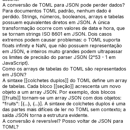
A conversão de TOML para JSON pode perder dados?
Para documentos TOML padrão, nenhum dado é
perdido. Strings, números, booleanos, arrays e tabelas
possuem equivalentes diretos em JSON. A única
transformação ocorre com valores de data e hora, que
se tornam strings ISO 8601 em JSON. Dois casos
extremos podem causar problemas: o TOML suporta
floats infinity e NaN, que não possuem representação
em JSON, e inteiros muito grandes podem ultrapassar
os limites de precisão do parser JSON (2^53 - 1 em
JavaScript).
Como os arrays de tabelas do TOML são representados
em JSON?
A sintaxe [[colchetes duplos]] do TOML define um array
de tabelas. Cada bloco [[seção]] acrescenta um novo
objeto a um array JSON. Por exemplo, dois blocos
[[fruits]] tornam-se um array JSON com dois objetos:
"fruits": [{...}, {...}]. A sintaxe de colchetes duplos é uma
das partes mais difíceis de ler no TOML sem contexto; a
saída JSON torna a estrutura evidente.
A conversão é reversível? Posso voltar de JSON para
TOML?