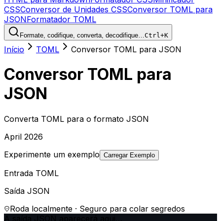
CSS
Conversor de Unidades CSS
Conversor TOML para
JSON
Formatador TOML
Formate, codifique, converta, decodifique…
Ctrl+K
Início
TOML
Conversor TOML para JSON
Conversor TOML para
JSON
Converta TOML para o formato JSON
April 2026
Experimente um exemplo
Carregar Exemplo
Entrada TOML
Saída JSON
Roda localmente · Seguro para colar segredos
A saída JSON aparecerá aqui…