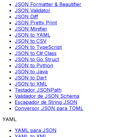
JSON Formatter & Beautifier
JSON Validator
JSON Diff
JSON Pretty Print
JSON Minifier
JSON to YAML
JSON to CSV
JSON to TypeScript
JSON to C# Class
JSON to Go Struct
JSON to Python
JSON to Java
JSON to Dart
JSON to XML
Testador JSONPath
Validador de JSON Schema
Escapador de String JSON
Conversor JSON para TOML
YAML
YAML para JSON
YAML to XML