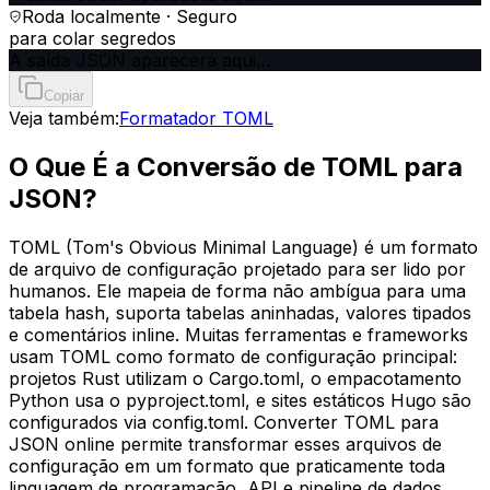
Roda localmente · Seguro
para colar segredos
A saída JSON aparecerá aqui…
Copiar
Veja também:
Formatador TOML
O Que É a Conversão de TOML para
JSON?
TOML (Tom's Obvious Minimal Language) é um formato
de arquivo de configuração projetado para ser lido por
humanos. Ele mapeia de forma não ambígua para uma
tabela hash, suporta tabelas aninhadas, valores tipados
e comentários inline. Muitas ferramentas e frameworks
usam TOML como formato de configuração principal:
projetos Rust utilizam o Cargo.toml, o empacotamento
Python usa o pyproject.toml, e sites estáticos Hugo são
configurados via config.toml. Converter TOML para
JSON online permite transformar esses arquivos de
configuração em um formato que praticamente toda
linguagem de programação, API e pipeline de dados