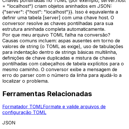
Chaves pontilhadas no TOML (por exemplo, server.host
= "localhost") criam objetos aninhados em JSON:
{"server": {"host": "localhost"}}. Isso é equivalente a
definir uma tabela [server] com uma chave host. O
conversor resolve as chaves pontilhadas para sua
estrutura aninhada completa automaticamente.
Por que meu arquivo TOML falha na conversão?
Causas comuns incluem: aspas ausentes em torno de
valores de string (o TOML as exige), uso de tabulações
para indentação dentro de strings básicas multilinha,
definições de chave duplicadas e mistura de chaves
pontilhadas com cabeçalhos de tabela explícitos para o
mesmo caminho. O conversor exibe a mensagem de
erro do parser com o número da linha para ajudá-lo a
localizar o problema.
Ferramentas Relacionadas
Formatador TOML
Formate e valide arquivos de
configuração TOML
JSON