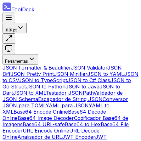
ToolDeck
🇧🇷
pt
Ferramentas
JSON Formatter & Beautifier
JSON Validator
JSON
Diff
JSON Pretty Print
JSON Minifier
JSON to YAML
JSON
to CSV
JSON to TypeScript
JSON to C# Class
JSON to
Go Struct
JSON to Python
JSON to Java
JSON to
Dart
JSON to XML
Testador JSONPath
Validador de
JSON Schema
Escapador de String JSON
Conversor
JSON para TOML
YAML para JSON
YAML to
XML
Base64 Encode Online
Base64 Decode
Online
Base64 Image Decoder
Codificador Base64 de
Imagens
Base64 URL-safe
Base64 to Hex
Base64 File
Encoder
URL Encode Online
URL Decode
Online
Analisador de URL
JWT Encoder
JWT