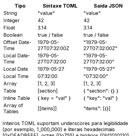
Tipo
Sintaxe TOML
Saída JSON
String
"value"
"value"
Integer
42
42
Float
3.14
3.14
Boolean
true / false
true / false
Offset Date-
1979-05-
"1979-05-
Time
27T07:32:00Z
27T07:32:00Z"
Local Date-
1979-05-
"1979-05-
Time
27T07:32:00
27T07:32:00"
Local Date
1979-05-27
"1979-05-27"
Local Time
07:32:00
"07:32:00"
Array
[1, 2, 3]
[1, 2, 3]
Table
[section]
{ "section": {} }
Inline Table
{ key = "val" }
{ "key": "val" }
Array of
[[items]]
"items": [{}]
Tables
Inteiros TOML suportam underscores para legibilidade
(por exemplo, 1_000_000) e literais hexadecimais
(0xDEADBEEF), octais (0o755) e binários (0b11010110).