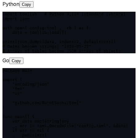
Python
Copy
import tomllib   # Python 3.11+ (standard library)

import json

with open('config.toml', 'rb') as f:

    data = tomllib.load(f)

print(json.dumps(data, indent=2, default=str))

# Dates become strings: "1979-05-27"

# Arrays of tables become JSON arrays of objects
Go
Copy
package main

import (

    "encoding/json"

    "fmt"

    "os"

    "github.com/BurntSushi/toml"

)

func main() {

    var data map[string]any

    _, err := toml.DecodeFile("config.toml", &data)

    if err != nil {

        panic(err)
