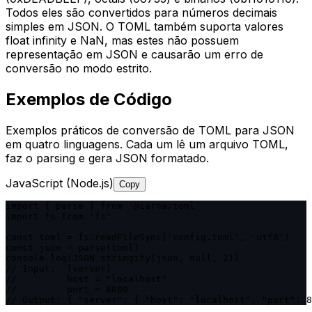
Todos eles são convertidos para números decimais
simples em JSON. O TOML também suporta valores
float infinity e NaN, mas estes não possuem
representação em JSON e causarão um erro de
conversão no modo estrito.
Exemplos de Código
Exemplos práticos de conversão de TOML para JSON
em quatro linguagens. Cada um lê um arquivo TOML,
faz o parsing e gera JSON formatado.
JavaScript (Node.js)
Copy
import { parse } from '@iarna/toml'

import fs from 'fs'

const toml = fs.readFileSync('config.toml', 'utf8')

const json = parse(toml)

console.log(JSON.stringify(json, null, 2))

// Input:  [server]

//         host = "localhost"

//         port = 8080

// Output: { "server": { "host": "localhost", "port": 8