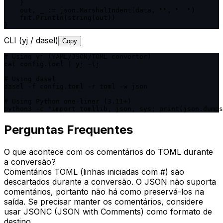
    }

    out, _ := json.MarshalIndent(data, "", "  ")

    fmt.Println(string(out))

}
CLI (yj / dasel)
Copy
# Using yj (YAML/JSON/TOML converter)

cat config.toml | yj -tj

# Using dasel

dasel -f config.toml -r toml -w json

# Using Python one-liner (3.11+)

python3 -c "import tomllib, json, sys; print(json.dumps
Perguntas Frequentes
O que acontece com os comentários do TOML durante
a conversão?
Comentários TOML (linhas iniciadas com #) são
descartados durante a conversão. O JSON não suporta
comentários, portanto não há como preservá-los na
saída. Se precisar manter os comentários, considere
usar JSONC (JSON with Comments) como formato de
destino.