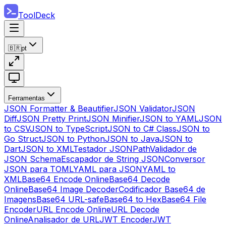
ToolDeck
🇧🇷
pt
Ferramentas
JSON Formatter & Beautifier
JSON Validator
JSON
Diff
JSON Pretty Print
JSON Minifier
JSON to YAML
JSON
to CSV
JSON to TypeScript
JSON to C# Class
JSON to
Go Struct
JSON to Python
JSON to Java
JSON to
Dart
JSON to XML
Testador JSONPath
Validador de
JSON Schema
Escapador de String JSON
Conversor
JSON para TOML
YAML para JSON
YAML to
XML
Base64 Encode Online
Base64 Decode
Online
Base64 Image Decoder
Codificador Base64 de
Imagens
Base64 URL-safe
Base64 to Hex
Base64 File
Encoder
URL Encode Online
URL Decode
Online
Analisador de URL
JWT Encoder
JWT