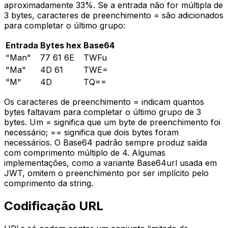
aproximadamente 33%. Se a entrada não for múltipla de
3 bytes, caracteres de preenchimento = são adicionados
para completar o último grupo:
Entrada
Bytes hex
Base64
"
Man
"
77 61 6E
TWFu
"
Ma
"
4D 61
TWE=
"
M
"
4D
TQ==
Os caracteres de preenchimento = indicam quantos
bytes faltavam para completar o último grupo de 3
bytes. Um = significa que um byte de preenchimento foi
necessário; == significa que dois bytes foram
necessários. O Base64 padrão sempre produz saída
com comprimento múltiplo de 4. Algumas
implementações, como a variante Base64url usada em
JWT, omitem o preenchimento por ser implícito pelo
comprimento da string.
Codificação URL