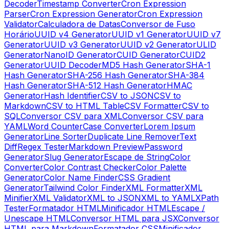
Decoder
Timestamp Converter
Cron Expression
Parser
Cron Expression Generator
Cron Expression
Validator
Calculadora de Datas
Conversor de Fuso
Horário
UUID v4 Generator
UUID v1 Generator
UUID v7
Generator
UUID v3 Generator
UUID v2 Generator
ULID
Generator
NanoID Generator
CUID Generator
CUID2
Generator
UUID Decoder
MD5 Hash Generator
SHA-1
Hash Generator
SHA-256 Hash Generator
SHA-384
Hash Generator
SHA-512 Hash Generator
HMAC
Generator
Hash Identifier
CSV to JSON
CSV to
Markdown
CSV to HTML Table
CSV Formatter
CSV to
SQL
Conversor CSV para XML
Conversor CSV para
YAML
Word Counter
Case Converter
Lorem Ipsum
Generator
Line Sorter
Duplicate Line Remover
Text
Diff
Regex Tester
Markdown Preview
Password
Generator
Slug Generator
Escape de String
Color
Converter
Color Contrast Checker
Color Palette
Generator
Color Name Finder
CSS Gradient
Generator
Tailwind Color Finder
XML Formatter
XML
Minifier
XML Validator
XML to JSON
XML to YAML
XPath
Tester
Formatador HTML
Minificador HTML
Escape /
Unescape HTML
Conversor HTML para JSX
Conversor
HTML para Markdown
Formatador CSS
Minificador