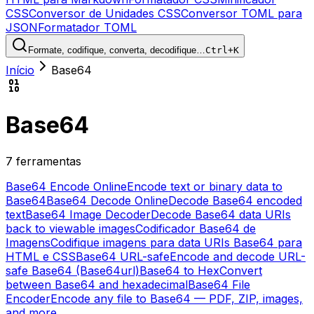
CSS
Conversor de Unidades CSS
Conversor TOML para
JSON
Formatador TOML
Formate, codifique, converta, decodifique…
Ctrl+K
Início
Base64
Base64
7 ferramentas
Base64 Encode Online
Encode text or binary data to
Base64
Base64 Decode Online
Decode Base64 encoded
text
Base64 Image Decoder
Decode Base64 data URIs
back to viewable images
Codificador Base64 de
Imagens
Codifique imagens para data URIs Base64 para
HTML e CSS
Base64 URL-safe
Encode and decode URL-
safe Base64 (Base64url)
Base64 to Hex
Convert
between Base64 and hexadecimal
Base64 File
Encoder
Encode any file to Base64 — PDF, ZIP, images,
and more