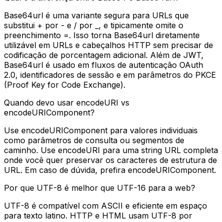
Base64url é uma variante segura para URLs que
substitui + por - e / por _, e tipicamente omite o
preenchimento =. Isso torna Base64url diretamente
utilizável em URLs e cabeçalhos HTTP sem precisar de
codificação de porcentagem adicional. Além de JWT,
Base64url é usado em fluxos de autenticação OAuth
2.0, identificadores de sessão e em parâmetros do PKCE
(Proof Key for Code Exchange).
Quando devo usar encodeURI vs
encodeURIComponent?
Use encodeURIComponent para valores individuais
como parâmetros de consulta ou segmentos de
caminho. Use encodeURI para uma string URL completa
onde você quer preservar os caracteres de estrutura de
URL. Em caso de dúvida, prefira encodeURIComponent.
Por que UTF-8 é melhor que UTF-16 para a web?
UTF-8 é compatível com ASCII e eficiente em espaço
para texto latino. HTTP e HTML usam UTF-8 por