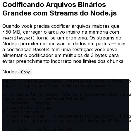
Codificando Arquivos Binários
Grandes com Streams do Node.js
Quando você precisa codificar arquivos maiores que
~50 MB, carregar o arquivo inteiro na memória com
torna-se um problema. Os streams do
readFileSync()
Node.js permitem processar os dados em partes — mas
a codificação Base64 tem uma restrição: você deve
alimentar o codificador em múltiplos de 3 bytes para
evitar preenchimento incorreto nos limites dos chunks.
Node.js
Copy
import { createReadStream, createWriteStream } from 'no
import { pipeline } from 'node:stream/promises'

// Stream a large binary file to a Base64-encoded outpu
async function streamEncodeToBase64(

  inputPath:  string,

  outputPath: string,

): Promise<void> {

  const readStream  = createReadStream(inputPath, { hig
  const writeStream = createWriteStream(outputPath, { e
  let buffer = Buffer.alloc(0)
