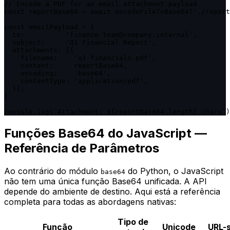
// Encode a PDF for an email attachment payload

const reportBase64 = await encodeFileToBase64('./report
const emailPayload = {

  to:          'finance-team@company.internal',

  subject:     'Q1 Financial Report',

  attachments: [{

    filename:    'q1-financials.pdf',

    content:     reportBase64,

    encoding:    'base64',

    contentType: 'application/pdf',

  }],

}

console.log(`Attachment: ${reportBase64.length} chars`)
Funções Base64 do JavaScript —
Referência de Parâmetros
Ao contrário do módulo
do Python, o JavaScript
base64
não tem uma única função Base64 unificada. A API
depende do ambiente de destino. Aqui está a referência
completa para todas as abordagens nativas:
Tipo de
Função
Unicode
URL-