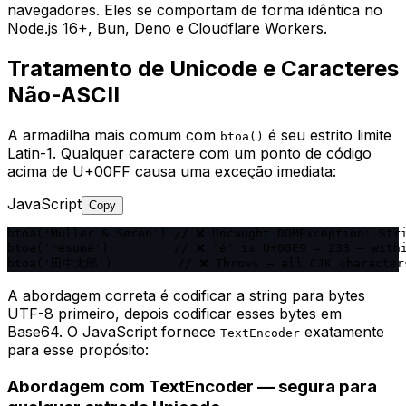
navegadores. Eles se comportam de forma idêntica no
Node.js 16+, Bun, Deno e Cloudflare Workers.
Tratamento de Unicode e Caracteres
Não-ASCII
A armadilha mais comum com
é seu estrito limite
btoa()
Latin-1. Qualquer caractere com um ponto de código
acima de U+00FF causa uma exceção imediata:
JavaScript
Copy
btoa('Müller & Søren') // ❌ Uncaught DOMException: Stri
btoa('résumé')         // ❌ 'é' is U+00E9 = 233 — withi
btoa('田中太郎')         // ❌ Throws — all CJK character
A abordagem correta é codificar a string para bytes
UTF-8 primeiro, depois codificar esses bytes em
Base64. O JavaScript fornece
exatamente
TextEncoder
para esse propósito:
Abordagem com TextEncoder — segura para