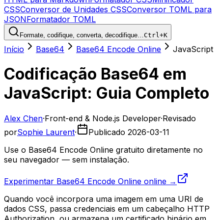
CSS
Conversor de Unidades CSS
Conversor TOML para
JSON
Formatador TOML
Formate, codifique, converta, decodifique…
Ctrl+K
Início
Base64
Base64 Encode Online
JavaScript
Codificação Base64 em
JavaScript: Guia Completo
Alex Chen
·
Front-end & Node.js Developer
·
Revisado
por
Sophie Laurent
·
Publicado
2026-03-11
Use o Base64 Encode Online gratuito diretamente no
seu navegador — sem instalação.
Experimentar Base64 Encode Online online →
Quando você incorpora uma imagem em uma URI de
dados CSS, passa credenciais em um cabeçalho HTTP
Authorization, ou armazena um certificado binário em