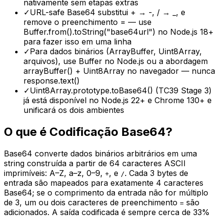
nativamente sem etapas extras
✓
URL-safe Base64 substitui + → -, / → _, e
remove o preenchimento = — use
Buffer.from().toString("base64url") no Node.js 18+
para fazer isso em uma linha
✓
Para dados binários (ArrayBuffer, Uint8Array,
arquivos), use Buffer no Node.js ou a abordagem
arrayBuffer() + Uint8Array no navegador — nunca
response.text()
✓
Uint8Array.prototype.toBase64() (TC39 Stage 3)
já está disponível no Node.js 22+ e Chrome 130+ e
unificará os dois ambientes
O que é Codificação Base64?
Base64 converte dados binários arbitrários em uma
string construída a partir de 64 caracteres ASCII
imprimíveis: A–Z, a–z, 0–9,
, e
. Cada 3 bytes de
+
/
entrada são mapeados para exatamente 4 caracteres
Base64; se o comprimento da entrada não for múltiplo
de 3, um ou dois caracteres de preenchimento
são
=
adicionados. A saída codificada é sempre cerca de 33%