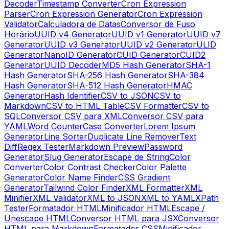
Decoder
Timestamp Converter
Cron Expression
Parser
Cron Expression Generator
Cron Expression
Validator
Calculadora de Datas
Conversor de Fuso
Horário
UUID v4 Generator
UUID v1 Generator
UUID v7
Generator
UUID v3 Generator
UUID v2 Generator
ULID
Generator
NanoID Generator
CUID Generator
CUID2
Generator
UUID Decoder
MD5 Hash Generator
SHA-1
Hash Generator
SHA-256 Hash Generator
SHA-384
Hash Generator
SHA-512 Hash Generator
HMAC
Generator
Hash Identifier
CSV to JSON
CSV to
Markdown
CSV to HTML Table
CSV Formatter
CSV to
SQL
Conversor CSV para XML
Conversor CSV para
YAML
Word Counter
Case Converter
Lorem Ipsum
Generator
Line Sorter
Duplicate Line Remover
Text
Diff
Regex Tester
Markdown Preview
Password
Generator
Slug Generator
Escape de String
Color
Converter
Color Contrast Checker
Color Palette
Generator
Color Name Finder
CSS Gradient
Generator
Tailwind Color Finder
XML Formatter
XML
Minifier
XML Validator
XML to JSON
XML to YAML
XPath
Tester
Formatador HTML
Minificador HTML
Escape /
Unescape HTML
Conversor HTML para JSX
Conversor
HTML para Markdown
Formatador CSS
Minificador