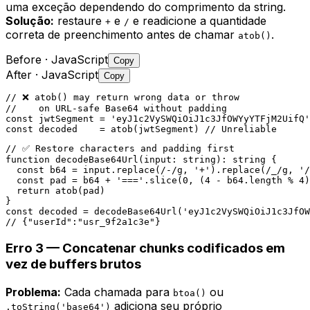
uma exceção dependendo do comprimento da string.
Solução:
restaure
e
e readicione a quantidade
+
/
correta de preenchimento antes de chamar
.
atob()
Before
· JavaScript
Copy
After
· JavaScript
Copy
// ❌ atob() may return wrong data or throw

//    on URL-safe Base64 without padding

const jwtSegment = 'eyJ1c2VySWQiOiJ1c3JfOWYyYTFjM2UifQ'

const decoded    = atob(jwtSegment) // Unreliable
// ✅ Restore characters and padding first

function decodeBase64Url(input: string): string {

  const b64 = input.replace(/-/g, '+').replace(/_/g, '/
  const pad = b64 + '==='.slice(0, (4 - b64.length % 4)
  return atob(pad)

}

const decoded = decodeBase64Url('eyJ1c2VySWQiOiJ1c3JfOW
// {"userId":"usr_9f2a1c3e"}
Erro 3 — Concatenar chunks codificados em
vez de buffers brutos
Problema:
Cada chamada para
ou
btoa()
adiciona seu próprio
.toString('base64')