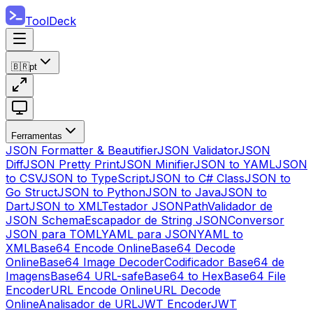
ToolDeck
🇧🇷
pt
Ferramentas
JSON Formatter & Beautifier
JSON Validator
JSON
Diff
JSON Pretty Print
JSON Minifier
JSON to YAML
JSON
to CSV
JSON to TypeScript
JSON to C# Class
JSON to
Go Struct
JSON to Python
JSON to Java
JSON to
Dart
JSON to XML
Testador JSONPath
Validador de
JSON Schema
Escapador de String JSON
Conversor
JSON para TOML
YAML para JSON
YAML to
XML
Base64 Encode Online
Base64 Decode
Online
Base64 Image Decoder
Codificador Base64 de
Imagens
Base64 URL-safe
Base64 to Hex
Base64 File
Encoder
URL Encode Online
URL Decode
Online
Analisador de URL
JWT Encoder
JWT