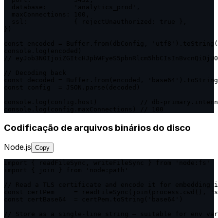
  database:       'analytics_prod',

  maxConnections: 100,

  ssl:            { rejectUnauthorized: true },

})

const encoded = Buffer.from(dbConfig, 'utf8').toString(
console.log(encoded)

// eyJob3N0IjoiZGItcHJpbWFyeS5pbnRlcm5hbCIsInBvcnQiOjU0
// Decoding back

const decoded = Buffer.from(encoded, 'base64').toString
const config  = JSON.parse(decoded)

console.log(config.host)           // db-primary.intern
console.log(config.maxConnections) // 100
Codificação de arquivos binários do disco
Node.js
Copy
import { readFileSync, writeFileSync } from 'node:fs'

import { join } from 'node:path'

// Read a TLS certificate and encode it for embedding i
const certPem     = readFileSync(join(process.cwd(), 's
const certBase64  = certPem.toString('base64')

// Store as a single-line string — suitable for env var