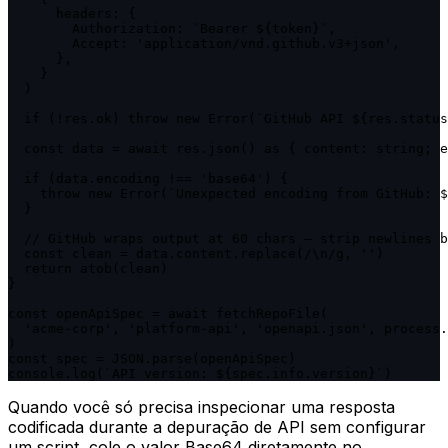
      headers: {

        Authorization: `Bearer ${token}`,

        Accept: 'application/vnd.github.v3+json',

      },

    }

  )

  if (!res.ok) throw new Error(`GitHub API ${res.status
  const data = await res.json() as { content: string; e
  if (data.encoding !== 'base64') {

    throw new Error(`Unexpected encoding from GitHub: $
  }

  // GitHub wraps output at 60 chars — strip newlines b
  const clean = data.content.replace(/\n/g, '')

  return atob(clean)

}

const openApiSpec = await fetchRepoFile(

  'acme-corp', 'platform-api', 'openapi.json', process.
)

const spec = JSON.parse(openApiSpec)

console.log(`API version: ${spec.info.version}`)
Quando você só precisa inspecionar uma resposta
codificada durante a depuração de API sem configurar
um script, cole o valor Base64 diretamente no