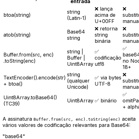
entrada
❌ lança
❌
string
btoa(string)
acima de
substit
(Latin-1)
U+00FF
manua
❌ retorna
❌
Base64
atob(string)
string
substit
string
binária
manua
✅
string |
✅
Buffer.from(src, enc)
base64
Buffer |
codificação
.toString(enc)
no No
Uint8Array
utf8
18+
string
❌
TextEncoder().encode(str)
✅ via bytes
(qualquer
substit
+ btoa()
UTF-8
Unicode)
manua
✅
Uint8Array.toBase64()
Uint8Array
✅ binário
omitPa
(TC39)
+ alph
A assinatura
aceita
Buffer.from(src, enc).toString(enc)
vários valores de codificação relevantes para Base64:
"base64"