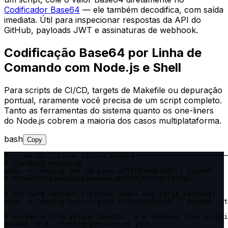
Codificador Base64
— ele também decodifica, com saída
imediata. Útil para inspecionar respostas da API do
GitHub, payloads JWT e assinaturas de webhook.
Codificação Base64 por Linha de
Comando com Node.js e Shell
Para scripts de CI/CD, targets de Makefile ou depuração
pontual, raramente você precisa de um script completo.
Tanto as ferramentas do sistema quanto os one-liners
do Node.js cobrem a maioria dos casos multiplataforma.
bash
Copy
# ── macOS / Linux system base64 ──────────────────────
# Standard encoding

echo -n "deploy-bot:sk-prod-a7f2c91e4b3d8" | base64

# ZGVwbG95LWJvdDpzay1wcm9kLWE3ZjJjOTFlNGIzZDg=

# URL-safe variant (replace chars and strip padding)

echo -n "deploy-bot:sk-prod-a7f2c91e4b3d8" | base64 | t
# Encode a file inline (macOS: -b 0 removes line wrappi
base64 -b 0 ./config/production.json
