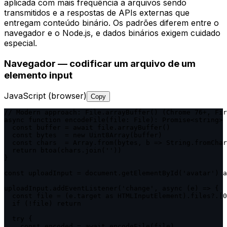
aplicada com mais frequência a arquivos sendo
transmitidos e a respostas de APIs externas que
entregam conteúdo binário. Os padrões diferem entre o
navegador e o Node.js, e dados binários exigem cuidado
especial.
Navegador — codificar um arquivo de um
elemento input
JavaScript (browser)
Copy
// Modern approach: File.arrayBuffer() (Chrome 76+, Fir
async function encodeFile(file: File): Promise<string> 
  const buffer = await file.arrayBuffer()

  const bytes  = new Uint8Array(buffer)

  const chars  = Array.from(bytes, b => String.fromChar
  return btoa(chars.join(''))

}

const uploadInput = document.getElementById('avatar') a
uploadInput.addEventListener('change', async (e) => {

  const file = (e.target as HTMLInputElement).files?.[0
  if (!file) return

  try {

    const encoded = await encodeFile(file)
