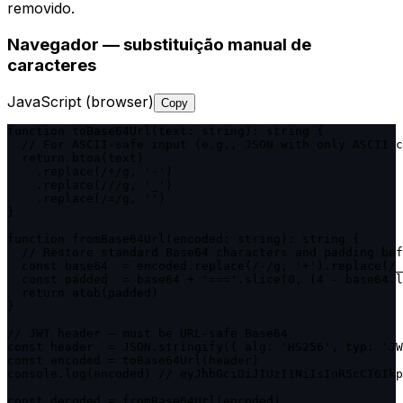
removido.
Navegador — substituição manual de
caracteres
JavaScript (browser)
Copy
function toBase64Url(text: string): string {

  // For ASCII-safe input (e.g., JSON with only ASCII c
  return btoa(text)

    .replace(/+/g, '-')

    .replace(///g, '_')

    .replace(/=/g, '')

}

function fromBase64Url(encoded: string): string {

  // Restore standard Base64 characters and padding bef
  const base64  = encoded.replace(/-/g, '+').replace(/_
  const padded  = base64 + '==='.slice(0, (4 - base64.l
  return atob(padded)

}

// JWT header — must be URL-safe Base64

const header  = JSON.stringify({ alg: 'HS256', typ: 'JW
const encoded = toBase64Url(header)

console.log(encoded) // eyJhbGciOiJIUzI1NiIsInR5cCI6Ikp
const decoded = fromBase64Url(encoded)
