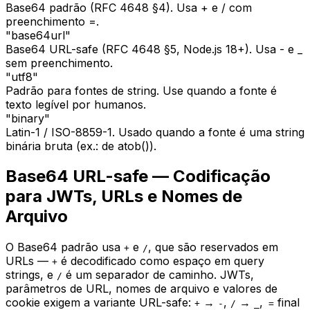
Base64 padrão (RFC 4648 §4). Usa + e / com
preenchimento =.
"base64url"
Base64 URL-safe (RFC 4648 §5, Node.js 18+). Usa - e _
sem preenchimento.
"utf8"
Padrão para fontes de string. Use quando a fonte é
texto legível por humanos.
"binary"
Latin-1 / ISO-8859-1. Usado quando a fonte é uma string
binária bruta (ex.: de atob()).
Base64 URL-safe — Codificação
para JWTs, URLs e Nomes de
Arquivo
O Base64 padrão usa
e
, que são reservados em
+
/
URLs —
é decodificado como espaço em query
+
strings, e
é um separador de caminho. JWTs,
/
parâmetros de URL, nomes de arquivo e valores de
cookie exigem a variante URL-safe:
→
,
→
,
final
+
-
/
_
=