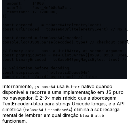
  amount:    14900,

  userId:    'usr_4e2b8d6a5c',

  timestamp: 1717200000,

})

const encoded    = toBase64(telemetryEvent)

const urlEncoded = toBase64Url(telemetryEvent) // No +,
const decoded = fromBase64(encoded)

console.log(JSON.parse(decoded).type) // checkout_compl
// Binary data — pass a Uint8Array as second argument

const pngMagicBytes = new Uint8Array([0x89, 0x50, 0x4e,
const binaryEncoded = toBase64(pngMagicBytes, true) // 
// Validation before decoding

const suspicious = 'not!valid@base64#'

console.log(isValid(suspicious)) // false
Internamente,
usa
nativo quando
js-base64
Buffer
disponível e recorre a uma implementação em JS puro
no navegador. É 2–3× mais rápido que a abordagem
TextEncoder+btoa para strings Unicode longas, e a API
simétrica (
/
) elimina a sobrecarga
toBase64
fromBase64
mental de lembrar em qual direção
e
btoa
atob
funcionam.