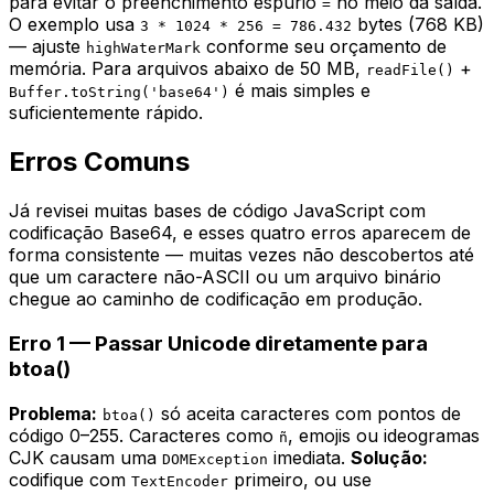
para evitar o preenchimento espúrio
no meio da saída.
=
O exemplo usa
bytes (768 KB)
3 * 1024 * 256 = 786.432
— ajuste
conforme seu orçamento de
highWaterMark
memória. Para arquivos abaixo de 50 MB,
+
readFile()
é mais simples e
Buffer.toString('base64')
suficientemente rápido.
Erros Comuns
Já revisei muitas bases de código JavaScript com
codificação Base64, e esses quatro erros aparecem de
forma consistente — muitas vezes não descobertos até
que um caractere não-ASCII ou um arquivo binário
chegue ao caminho de codificação em produção.
Erro 1 — Passar Unicode diretamente para
btoa()
Problema:
só aceita caracteres com pontos de
btoa()
código 0–255. Caracteres como
, emojis ou ideogramas
ñ
CJK causam uma
imediata.
Solução:
DOMException
codifique com
primeiro, ou use
TextEncoder