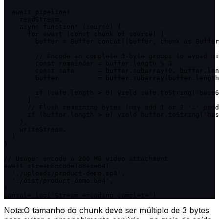
  await pipeline(

    readStream,

    async function* (source) {

      for await (const chunk of source) {

        buffer = Buffer.concat([buffer, chunk as Buffer
        // Encode in complete 3-byte groups to avoid mi
        const remainder = buffer.length % 3

        const safe      = buffer.subarray(0, buffer.len
        buffer          = buffer.subarray(buffer.length
        if (safe.length > 0) yield safe.toString('base6
      }

      // Flush remaining bytes (may add 1 or 2 '=' padd
      if (buffer.length > 0) yield buffer.toString('bas
    },

    writeStream,

  )

}

// Usage: encode a 200 MB video attachment

await streamEncodeToBase64(

  './uploads/product-demo.mp4',

  './dist/product-demo.b64',

)

console.log('Stream encoding complete')
Nota:
O tamanho do chunk deve ser múltiplo de 3 bytes