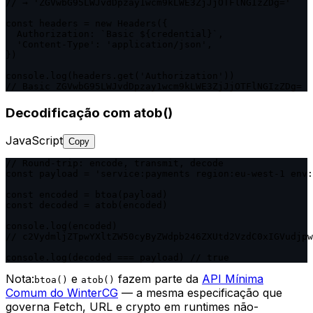
// → 'ZGVwbG95LWJvdDpzay1wcm9kLWE3ZjJjOTFlNGIzZDg='

const headers = new Headers({

  Authorization: `Basic ${credential}`,

  'Content-Type': 'application/json',

})

console.log(headers.get('Authorization'))

// Basic ZGVwbG95LWJvdDpzay1wcm9kLWE3ZjJjOTFlNGIzZDg=
Decodificação com atob()
JavaScript
Copy
// Round-trip: encode, transmit, decode

const payload = 'service:payments region:eu-west-1 env:
const encoded = btoa(payload)

const decoded = atob(encoded)

console.log(encoded)

// c2VydmljZTpwYXltZW50cyByZWdpb246ZXUtd2VzdC0xIGVudjpw
console.log(decoded === payload) // true
Nota:
e
fazem parte da
API Mínima
btoa()
atob()
Comum do WinterCG
— a mesma especificação que
governa Fetch, URL e crypto em runtimes não-