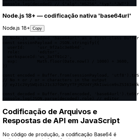
console.log(decoded) // {"alg":"HS256","typ":"JWT"}
Node.js 18+ — codificação nativa 'base64url'
Node.js 18+
Copy
// Node.js 18 added 'base64url' as a first-class Buffer
const sessionPayload = JSON.stringify({

  userId:     'usr_9f2a1c3e8b4d',

  role:       'editor',

  workspaceId:'ws_3a7f91c2',

  exp:        Math.floor(Date.now() / 1000) + 3600,

})

const encoded = Buffer.from(sessionPayload, 'utf8').toS
// No + or / or = characters in the output

// eyJ1c2VySWQiOiJ1c3JfOWYyYTFjM2U4YjRkIiwicm9sZSI6ImVk
const decoded = Buffer.from(encoded, 'base64url').toStr
console.log(JSON.parse(decoded).role) // editor
Codificação de Arquivos e
Respostas de API em JavaScript
No código de produção, a codificação Base64 é