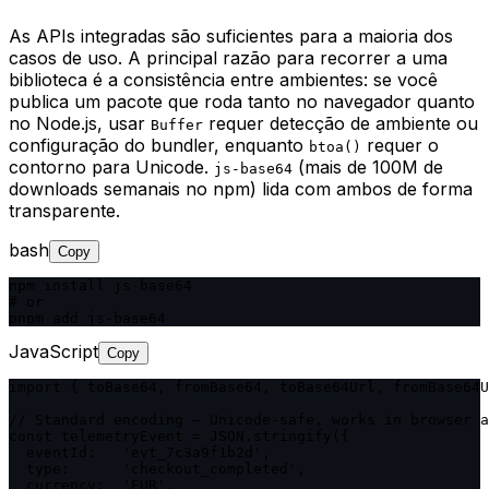
As APIs integradas são suficientes para a maioria dos
casos de uso. A principal razão para recorrer a uma
biblioteca é a consistência entre ambientes: se você
publica um pacote que roda tanto no navegador quanto
no Node.js, usar
requer detecção de ambiente ou
Buffer
configuração do bundler, enquanto
requer o
btoa()
contorno para Unicode.
(mais de 100M de
js-base64
downloads semanais no npm) lida com ambos de forma
transparente.
bash
Copy
npm install js-base64

# or

pnpm add js-base64
JavaScript
Copy
import { toBase64, fromBase64, toBase64Url, fromBase64U
// Standard encoding — Unicode-safe, works in browser a
const telemetryEvent = JSON.stringify({

  eventId:   'evt_7c3a9f1b2d',

  type:      'checkout_completed',

  currency:  'EUR',
