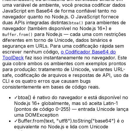
uma variável de ambiente, você precisa codificar dados
JavaScript em Base64 de forma confiável tanto no
navegador quanto no Node.js. O JavaScript fornece
duas APIs integradas distintas:
para ambientes de
btoa()
navegador (também disponível no Node.js 16+) e
para Node.js — cada uma com restrições
Buffer.from()
diferentes em torno de Unicode, dados binários e
segurança em URLs. Para uma codificação rápida sem
escrever nenhum código,
o Codificador Base64 do
ToolDeck
faz isso instantaneamente no navegador. Este
guia cobre ambos os ambientes com exemplos prontos
para produção: tratamento de Unicode, variantes URL-
safe, codificação de arquivos e respostas de API, uso da
CLI e os quatro erros que causam bugs
consistentemente em bases de código reais.
✓
btoa() é nativo do navegador e está disponível no
Node.js 16+ globalmente, mas só aceita Latin-1
(pontos de código 0–255) — entrada Unicode lança
uma DOMException
✓
Buffer.from(text, "utf8").toString("base64") é o
equivalente no Node.js e lida com Unicode