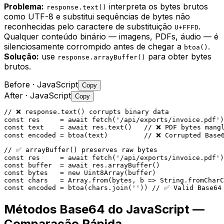
Problema:
interpreta os bytes brutos
response.text()
como UTF-8 e substitui sequências de bytes não
reconhecidas pelo caractere de substituição
.
U+FFFD
Qualquer conteúdo binário — imagens, PDFs, áudio — é
silenciosamente corrompido antes de chegar a
.
btoa()
Solução:
use
para obter bytes
response.arrayBuffer()
brutos.
Before
· JavaScript
Copy
After
· JavaScript
Copy
// ❌ response.text() corrupts binary data

const res     = await fetch('/api/exports/invoice.pdf')

const text    = await res.text()   // ❌ PDF bytes mangl
const encoded = btoa(text)         // ❌ Corrupted Base
// ✅ arrayBuffer() preserves raw bytes

const res     = await fetch('/api/exports/invoice.pdf')

const buffer  = await res.arrayBuffer()

const bytes   = new Uint8Array(buffer)

const chars   = Array.from(bytes, b => String.fromCharC
const encoded = btoa(chars.join('')) // ✅ Valid Base64
Métodos Base64 do JavaScript —
Comparação Rápida