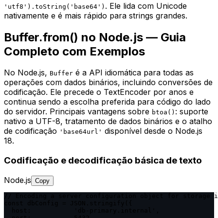
. Ele lida com Unicode
'utf8').toString('base64')
nativamente e é mais rápido para strings grandes.
Buffer.from() no Node.js — Guia
Completo com Exemplos
No Node.js,
é a API idiomática para todas as
Buffer
operações com dados binários, incluindo conversões de
codificação. Ele precede o TextEncoder por anos e
continua sendo a escolha preferida para código do lado
do servidor. Principais vantagens sobre
: suporte
btoa()
nativo a UTF-8, tratamento de dados binários e o atalho
de codificação
disponível desde o Node.js
'base64url'
18.
Codificação e decodificação básica de texto
Node.js
Copy
// Encoding a server configuration object for storage i
const dbConfig = JSON.stringify({

  host:           'db-primary.internal',

  port:           5432,
