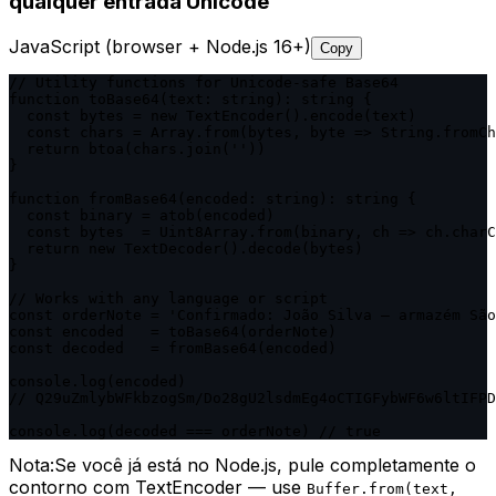
qualquer entrada Unicode
JavaScript (browser + Node.js 16+)
Copy
// Utility functions for Unicode-safe Base64

function toBase64(text: string): string {

  const bytes = new TextEncoder().encode(text)

  const chars = Array.from(bytes, byte => String.fromCh
  return btoa(chars.join(''))

}

function fromBase64(encoded: string): string {

  const binary = atob(encoded)

  const bytes  = Uint8Array.from(binary, ch => ch.charC
  return new TextDecoder().decode(bytes)

}

// Works with any language or script

const orderNote = 'Confirmado: João Silva — armazém São
const encoded   = toBase64(orderNote)

const decoded   = fromBase64(encoded)

console.log(encoded)

// Q29uZmlybWFkbzogSm/Do28gU2lsdmEg4oCTIGFybWF6w6ltIFPD
console.log(decoded === orderNote) // true
Nota:
Se você já está no Node.js, pule completamente o
contorno com TextEncoder — use
Buffer.from(text,