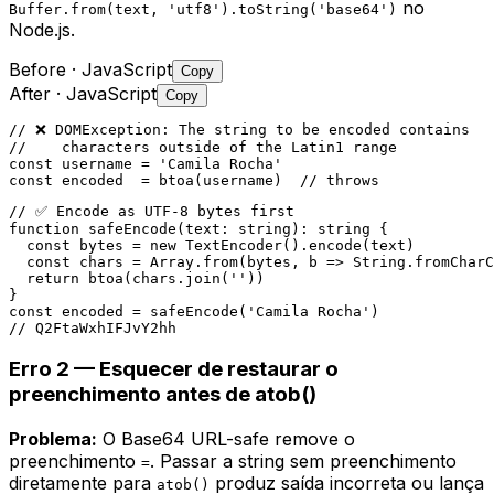
no
Buffer.from(text, 'utf8').toString('base64')
Node.js.
Before
· JavaScript
Copy
After
· JavaScript
Copy
// ❌ DOMException: The string to be encoded contains

//    characters outside of the Latin1 range

const username = 'Camila Rocha'

const encoded  = btoa(username)  // throws
// ✅ Encode as UTF-8 bytes first

function safeEncode(text: string): string {

  const bytes = new TextEncoder().encode(text)

  const chars = Array.from(bytes, b => String.fromCharC
  return btoa(chars.join(''))

}

const encoded = safeEncode('Camila Rocha')

// Q2FtaWxhIFJvY2hh
Erro 2 — Esquecer de restaurar o
preenchimento antes de atob()
Problema:
O Base64 URL-safe remove o
preenchimento
. Passar a string sem preenchimento
=
diretamente para
produz saída incorreta ou lança
atob()