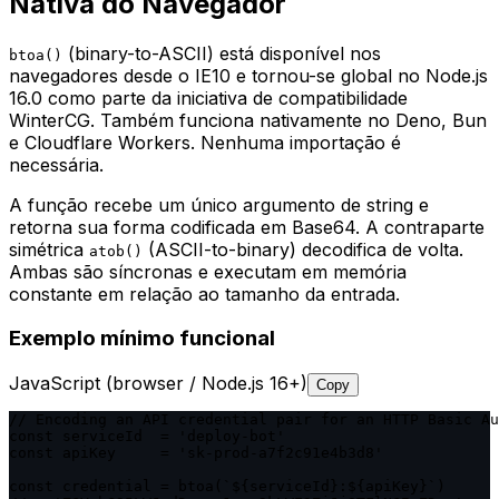
Nativa do Navegador
(binary-to-ASCII) está disponível nos
btoa()
navegadores desde o IE10 e tornou-se global no Node.js
16.0 como parte da iniciativa de compatibilidade
WinterCG. Também funciona nativamente no Deno, Bun
e Cloudflare Workers. Nenhuma importação é
necessária.
A função recebe um único argumento de string e
retorna sua forma codificada em Base64. A contraparte
simétrica
(ASCII-to-binary) decodifica de volta.
atob()
Ambas são síncronas e executam em memória
constante em relação ao tamanho da entrada.
Exemplo mínimo funcional
JavaScript (browser / Node.js 16+)
Copy
// Encoding an API credential pair for an HTTP Basic Au
const serviceId  = 'deploy-bot'

const apiKey     = 'sk-prod-a7f2c91e4b3d8'

const credential = btoa(`${serviceId}:${apiKey}`)
