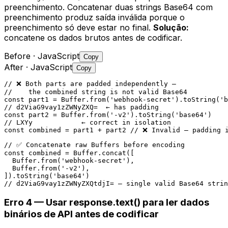
preenchimento. Concatenar duas strings Base64 com
preenchimento produz saída inválida porque o
preenchimento só deve estar no final.
Solução:
concatene os dados brutos antes de codificar.
Before
· JavaScript
Copy
After
· JavaScript
Copy
// ❌ Both parts are padded independently —

//    the combined string is not valid Base64

const part1 = Buffer.from('webhook-secret').toString('b
// d2ViaG9vay1zZWNyZXQ=  ← has padding

const part2 = Buffer.from('-v2').toString('base64')

// LXYy            ← correct in isolation

const combined = part1 + part2 // ❌ Invalid — padding 
// ✅ Concatenate raw Buffers before encoding

const combined = Buffer.concat([

  Buffer.from('webhook-secret'),

  Buffer.from('-v2'),

]).toString('base64')

// d2ViaG9vay1zZWNyZXQtdjI= — single valid Base64 strin
Erro 4 — Usar response.text() para ler dados
binários de API antes de codificar