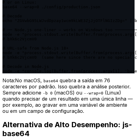
# or on Linux:

base64 --wrap=0 ./config/production.json

# Decode

echo "ZGVwbG95LWJvdDpzay1wcm9kLWE3ZjJjOTFlNGIzZDg=" | b
# ── Node.js one-liner — works on Windows too ─────────
node -e "process.stdout.write(Buffer.from(process.argv[
# bXk6c2VjcmV0

# URL-safe from Node.js 18+

node -e "process.stdout.write(Buffer.from(process.argv[
# bXk6c2VjcmV0  (same here since there are no special c
# Decode in Node.js

node -e "console.log(Buffer.from(process.argv[1], 'base
Nota:
No macOS,
quebra a saída em 76
base64
caracteres por padrão. Isso quebra a análise posterior.
Sempre adicione
(macOS) ou
(Linux)
-b 0
--wrap=0
quando precisar de um resultado em uma única linha —
por exemplo, ao gravar em uma variável de ambiente
ou em um campo de configuração.
Alternativa de Alto Desempenho: js-
base64