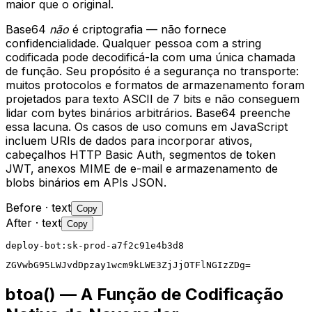
maior que o original.
Base64
não
é criptografia — não fornece
confidencialidade. Qualquer pessoa com a string
codificada pode decodificá-la com uma única chamada
de função. Seu propósito é a segurança no transporte:
muitos protocolos e formatos de armazenamento foram
projetados para texto ASCII de 7 bits e não conseguem
lidar com bytes binários arbitrários. Base64 preenche
essa lacuna. Os casos de uso comuns em JavaScript
incluem URIs de dados para incorporar ativos,
cabeçalhos HTTP Basic Auth, segmentos de token
JWT, anexos MIME de e-mail e armazenamento de
blobs binários em APIs JSON.
Before
· text
Copy
After
· text
Copy
deploy-bot:sk-prod-a7f2c91e4b3d8
ZGVwbG95LWJvdDpzay1wcm9kLWE3ZjJjOTFlNGIzZDg=
btoa() — A Função de Codificação