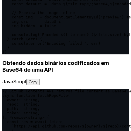
    const dataUri = `data:${file.type};base64,${encoded
    // Preview the image inline

    const img   = document.getElementById('preview') as
    img.src     = dataUri

    img.hidden  = false

    console.log(`Encoded ${file.name} (${file.size} byt
  } catch (err) {

    console.error('Encoding failed:', err)

  }

})
Obtendo dados binários codificados em
Base64 de uma API
JavaScript
Copy
// GitHub Contents API returns file content as Base64 w
async function fetchRepoFile(

  owner: string,

  repo:  string,

  path:  string,

  token: string,

): Promise<string> {

  const res = await fetch(

    `https://api.github.com/repos/${owner}/${repo}/cont
    {
