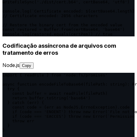
writeFileSync('./dist/cert.b64', certBase64, 'utf8')

console.log(`Certificate encoded: ${certBase64.length} 
// Certificate encoded: 2856 characters

// Restore the binary cert from the encoded value

const restored = Buffer.from(certBase64, 'base64')

console.log(restored.equals(certPem)) // true
Codificação assíncrona de arquivos com
tratamento de erros
Node.js
Copy
import { readFile } from 'node:fs/promises'

async function encodeFileToBase64(filePath: string): Pr
  try {

    const buffer = await readFile(filePath)

    return buffer.toString('base64')

  } catch (err) {

    const code = (err as NodeJS.ErrnoException).code

    if (code === 'ENOENT') throw new Error(`File not fo
    if (code === 'EACCES') throw new Error(`Permission 
    throw err

  }

}
