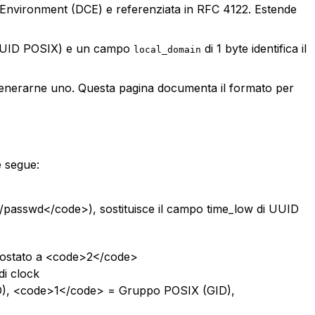
g Environment (DCE) e referenziata in RFC 4122. Estende
n UID POSIX) e un campo
di 1 byte identifica il
local_domain
generarne uno. Questa pagina documenta il formato per
e segue:
c/passwd</code>), sostituisce il campo time_low di UUID
mpostato a <code>2</code>
di clock
ID), <code>1</code> = Gruppo POSIX (GID),