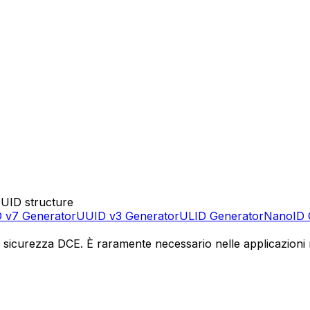
UUID structure
 v7 Generator
UUID v3 Generator
ULID Generator
NanoID 
di sicurezza DCE. È raramente necessario nelle applicazioni