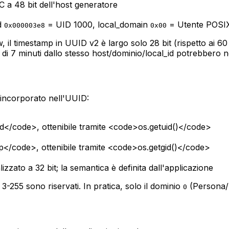
a 48 bit dell'host generatore
d
= UID 1000, local_domain
= Utente POSI
0x000003e8
0x00
, il timestamp in UUID v2 è largo solo 28 bit (rispetto ai 6
a di 7 minuti dallo stesso host/dominio/local_id potrebbero 
le incorporato nell'UUID:
/code>, ottenibile tramite <code>os.getuid()</code>
/code>, ottenibile tramite <code>os.getgid()</code>
zato a 32 bit; la semantica è definita dall'applicazione
i 3-255 sono riservati. In pratica, solo il dominio
(Persona/U
0