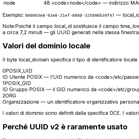
node
48
<code>node</code> — indirizzo MAC 
Esempio:
— local_i
000003e8-92e0-21ef-8000-325096b39f47
Note:
Poiché il campo local_id sostituisce il campo time_low
a circa 7,2 minuti — gli UUID generati nella stessa finestr
Valori del dominio locale
Il byte local_domain specifica il tipo di identificatore loca
0
POSIX_UID
ID Utente POSIX — l'UID numerico da <code>/etc/passwd<
1
POSIX_GID
ID Gruppo POSIX — il GID numerico da <code>/etc/group<
2
ORG
Organizzazione — un identificatore organizzativo personaliz
I valori di dominio sono definiti dalla specifica DCE. I valor
Perché UUID v2 è raramente usato