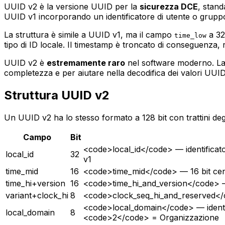
UUID v2 è la versione UUID per la
sicurezza DCE
, stan
UUID v1 incorporando un identificatore di utente o gru
La struttura è simile a UUID v1, ma il campo
a 32 
time_low
tipo di ID locale. Il timestamp è troncato di conseguenza, r
UUID v2 è
estremamente raro
nel software moderno. La 
completezza e per aiutare nella decodifica dei valori UUID 
Struttura UUID v2
Un UUID v2 ha lo stesso formato a 128 bit con trattini deg
Campo
Bit
<code>local_id</code> — identificato
local_id
32
v1
time_mid
16
<code>time_mid</code> — 16 bit cent
time_hi+version
16
<code>time_hi_and_version</code> — 
variant+clock_hi
8
<code>clock_seq_hi_and_reserved</cod
<code>local_domain</code> — ident
local_domain
8
<code>2</code> = Organizzazione