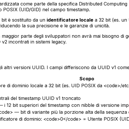
dardizzata come parte della specifica Distributed Computin
ppo POSIX (UID/GID) nel campo timestamp.
bit è sostituito da un
identificatore locale
a 32 bit (es. u
iducendo la sua precisione e le garanzie di unicità.
maggior parte degli sviluppatori non avrà mai bisogno di 
v2 incontrati in sistemi legacy.
li altri versioni UUID. I campi differiscono da UUID v1 com
Scopo
re di dominio locale a 32 bit (es. UID POSIX da <code>/et
rali del timestamp UUID v1 troncato
i 12 bit superiori del timestamp con nibble di versione i
e> — bit di variante più la porzione alta della sequenza 
ificatore di dominio: <code>0</code> = Utente POSIX (U