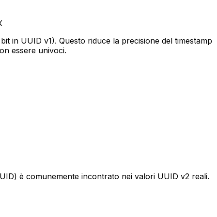
X
0 bit in UUID v1). Questo riduce la precisione del timestamp
non essere univoci.
ID) è comunemente incontrato nei valori UUID v2 reali.