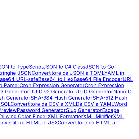
SON to TypeScript
JSON to C# Class
JSON to Go
tringhe JSON
Convertitore da JSON a TOML
YAML in
ase64 URL-safe
Base64 to Hex
Base64 File Encoder
URL
n Parser
Cron Expression Generator
Cron Expression
3 Generator
UUID v2 Generator
ULID Generator
NanoID
h Generator
SHA-384 Hash Generator
SHA-512 Hash
 SQL
Convertitore da CSV a XML
Da CSV a YAML
Word
review
Password Generator
Slug Generator
Escape
ailwind Color Finder
XML Formatter
XML Minifier
XML
onvertitore HTML in JSX
Convertitore da HTML a