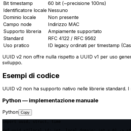
Bit timestamp
60 bit (~precisione 100ns)
Identificatore locale
Nessuno
Dominio locale
Non presente
Campo node
Indirizzo MAC
Supporto libreria
Ampiamente supportato
Standard
RFC 4122 / RFC 9562
Uso pratico
ID legacy ordinati per timestamp (Ca
UUID v2 non offre nulla rispetto a UUID v1 per uso generi
sviluppo.
Esempi di codice
UUID v2 non ha supporto nativo nelle librerie standard. 
Python — implementazione manuale
Python
Copy
import uuid, struct, time

def uuid_v2(local_id: int, local_domain: int = 0) -> st