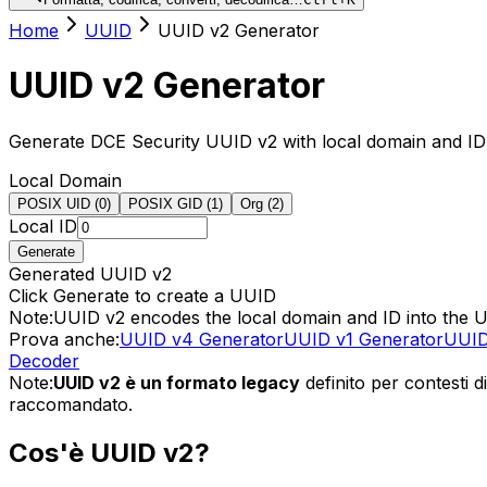
Home
UUID
UUID v2 Generator
UUID v2 Generator
Generate DCE Security UUID v2 with local domain and ID
Local Domain
POSIX UID (0)
POSIX GID (1)
Org (2)
Local ID
Generate
Generated UUID v2
Click Generate to create a UUID
Note:
UUID v2 encodes the local domain and ID into the 
Prova anche:
UUID v4 Generator
UUID v1 Generator
UUID
Decoder
Note:
UUID v2 è un formato legacy
definito per contesti 
raccomandato.
Cos'è UUID v2?