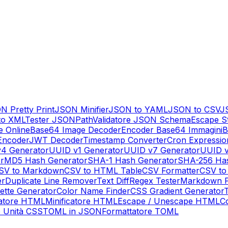
N Pretty Print
JSON Minifier
JSON to YAML
JSON to CSV
J
to XML
Tester JSONPath
Validatore JSON Schema
Escape S
 Online
Base64 Image Decoder
Encoder Base64 Immagini
B
ncoder
JWT Decoder
Timestamp Converter
Cron Expressio
4 Generator
UUID v1 Generator
UUID v7 Generator
UUID v
r
MD5 Hash Generator
SHA-1 Hash Generator
SHA-256 Has
SV to Markdown
CSV to HTML Table
CSV Formatter
CSV to
er
Duplicate Line Remover
Text Diff
Regex Tester
Markdown P
lette Generator
Color Name Finder
CSS Gradient Generator
T
atore HTML
Minificatore HTML
Escape / Unescape HTML
C
e Unità CSS
TOML in JSON
Formattatore TOML