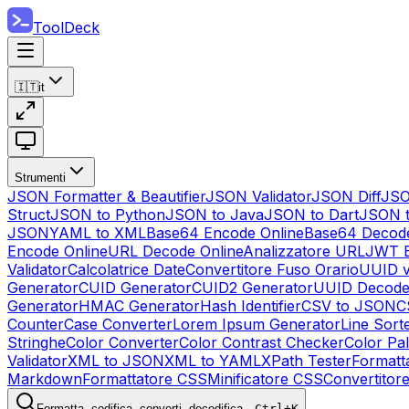
ToolDeck
🇮🇹
it
Strumenti
JSON Formatter & Beautifier
JSON Validator
JSON Diff
JSO
Struct
JSON to Python
JSON to Java
JSON to Dart
JSON 
JSON
YAML to XML
Base64 Encode Online
Base64 Decode
Encode Online
URL Decode Online
Analizzatore URL
JWT E
Validator
Calcolatrice Date
Convertitore Fuso Orario
UUID v
Generator
CUID Generator
CUID2 Generator
UUID Decode
Generator
HMAC Generator
Hash Identifier
CSV to JSON
C
Counter
Case Converter
Lorem Ipsum Generator
Line Sort
Stringhe
Color Converter
Color Contrast Checker
Color Pa
Validator
XML to JSON
XML to YAML
XPath Tester
Formatt
Markdown
Formattatore CSS
Minificatore CSS
Convertitor
Formatta, codifica, converti, decodifica…
Ctrl+K