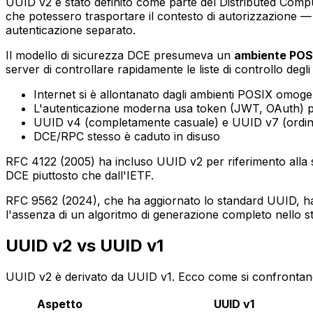
UUID v2 è stato definito come parte del Distributed Compu
che potessero trasportare il contesto di autorizzazione —
autenticazione separato.
Il modello di sicurezza DCE presumeva un
ambiente PO
server di controllare rapidamente le liste di controllo degl
Internet si è allontanato dagli ambienti POSIX omoge
L'autenticazione moderna usa token (JWT, OAuth) piut
UUID v4 (completamente casuale) e UUID v7 (ordinato 
DCE/RPC stesso è caduto in disuso
RFC 4122 (2005) ha incluso UUID v2 per riferimento alla 
DCE piuttosto che dall'IETF.
RFC 9562 (2024), che ha aggiornato lo standard UUID, h
l'assenza di un algoritmo di generazione completo nello s
UUID v2 vs UUID v1
UUID v2 è derivato da UUID v1. Ecco come si confrontan
Aspetto
UUID v1