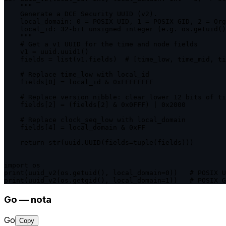
    """

    Generate a DCE Security UUID (v2).

    local_domain: 0 = POSIX UID, 1 = POSIX GID, 2 = Org

    local_id: 32-bit unsigned integer (e.g. os.getuid()
    """

    # Get a v1 UUID for the time and node fields

    v1 = uuid.uuid1()

    fields = list(v1.fields)  # [time_low, time_mid, ti
    # Replace time_low with local_id

    fields[0] = local_id & 0xFFFFFFFF

    # Replace version nibble: clear lower 12 bits of ti
    fields[2] = (fields[2] & 0x0FFF) | 0x2000

    # Replace clock_seq_low with local_domain

    fields[4] = local_domain & 0xFF

    return str(uuid.UUID(fields=tuple(fields)))

import os

print(uuid_v2(os.getuid(), local_domain=0))   # POSIX U
Go — nota
Go
Copy