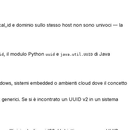
local_id e dominio sullo stesso host non sono univoci — la
, il modulo Python
e
di Java
id
uuid
java.util.UUID
indows, sistemi embedded o ambienti cloud dove il concetto
 generici. Se si è incontrato un UUID v2 in un sistema