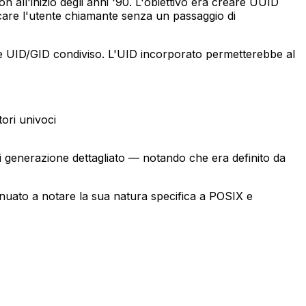
ll'inizio degli anni '90. L'obiettivo era creare UUID
icare l'utente chiamante senza un passaggio di
UID/GID condiviso. L'UID incorporato permetterebbe al
ori univoci
 generazione dettagliato — notando che era definito da
uato a notare la sua natura specifica a POSIX e