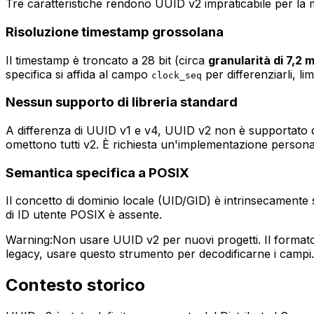
Tre caratteristiche rendono UUID v2 impraticabile per la 
Risoluzione timestamp grossolana
Il timestamp è troncato a 28 bit (circa
granularità di 7,2 m
specifica si affida al campo
per differenziarli, lim
clock_seq
Nessun supporto di libreria standard
A differenza di UUID v1 e v4, UUID v2 non è supportato d
omettono tutti v2. È richiesta un'implementazione persona
Semantica specifica a POSIX
Il concetto di dominio locale (UID/GID) è intrinsecamente
di ID utente POSIX è assente.
Warning:
Non usare UUID v2 per nuovi progetti. Il formato
legacy, usare questo strumento per decodificarne i campi
Contesto storico