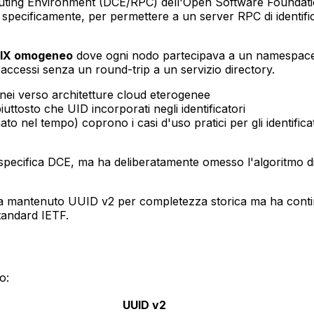
ting Environment (DCE/RPC) dell'Open Software Foundation a
 specificamente, per permettere a un server RPC di identif
SIX omogeneo
dove ogni nodo partecipava a un namespace 
i accessi senza un round-trip a un servizio directory.
nei verso architetture cloud eterogenee
tosto che UID incorporati negli identificatori
nel tempo) coprono i casi d'uso pratici per gli identificat
specifica DCE, ma ha deliberatamente omesso l'algoritmo di
a mantenuto UUID v2 per completezza storica ma ha contin
tandard IETF.
o:
UUID v2