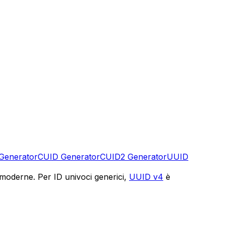
Generator
CUID Generator
CUID2 Generator
UUID
 moderne. Per ID univoci generici,
UUID v4
è