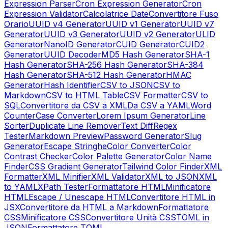
Expression Parser
Cron Expression Generator
Cron
Expression Validator
Calcolatrice Date
Convertitore Fuso
Orario
UUID v4 Generator
UUID v1 Generator
UUID v7
Generator
UUID v3 Generator
UUID v2 Generator
ULID
Generator
NanoID Generator
CUID Generator
CUID2
Generator
UUID Decoder
MD5 Hash Generator
SHA-1
Hash Generator
SHA-256 Hash Generator
SHA-384
Hash Generator
SHA-512 Hash Generator
HMAC
Generator
Hash Identifier
CSV to JSON
CSV to
Markdown
CSV to HTML Table
CSV Formatter
CSV to
SQL
Convertitore da CSV a XML
Da CSV a YAML
Word
Counter
Case Converter
Lorem Ipsum Generator
Line
Sorter
Duplicate Line Remover
Text Diff
Regex
Tester
Markdown Preview
Password Generator
Slug
Generator
Escape Stringhe
Color Converter
Color
Contrast Checker
Color Palette Generator
Color Name
Finder
CSS Gradient Generator
Tailwind Color Finder
XML
Formatter
XML Minifier
XML Validator
XML to JSON
XML
to YAML
XPath Tester
Formattatore HTML
Minificatore
HTML
Escape / Unescape HTML
Convertitore HTML in
JSX
Convertitore da HTML a Markdown
Formattatore
CSS
Minificatore CSS
Convertitore Unità CSS
TOML in
JSON
Formattatore TOML