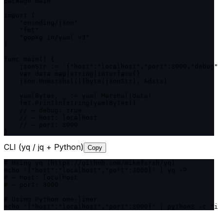
package main

import (

    "encoding/json"

    "fmt"

    "gopkg.in/yaml.v3"

)

func main() {

    jsonStr := `{"host":"localhost","port":3000,"debug"
    var data map[string]interface{}

    json.Unmarshal([]byte(jsonStr), &data)

    yamlBytes, _ := yaml.Marshal(data)

    fmt.Println(string(yamlBytes))

    // → debug: true

    // → host: localhost

    // → port: 3000

}
CLI (yq / jq + Python)
Copy
# Using yq (https://github.com/mikefarah/yq)

echo '{"host":"localhost","port":3000}' | yq -P

# → host: localhost

# → port: 3000

# Using Python one-liner

echo '{"host":"localhost","port":3000}' | python3 -c "i