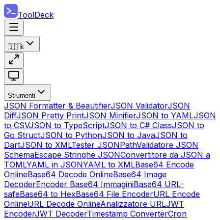
ToolDeck
🇮🇹
it
Strumenti
JSON Formatter & Beautifier
JSON Validator
JSON
Diff
JSON Pretty Print
JSON Minifier
JSON to YAML
JSON
to CSV
JSON to TypeScript
JSON to C# Class
JSON to
Go Struct
JSON to Python
JSON to Java
JSON to
Dart
JSON to XML
Tester JSONPath
Validatore JSON
Schema
Escape Stringhe JSON
Convertitore da JSON a
TOML
YAML in JSON
YAML to XML
Base64 Encode
Online
Base64 Decode Online
Base64 Image
Decoder
Encoder Base64 Immagini
Base64 URL-
safe
Base64 to Hex
Base64 File Encoder
URL Encode
Online
URL Decode Online
Analizzatore URL
JWT
Encoder
JWT Decoder
Timestamp Converter
Cron