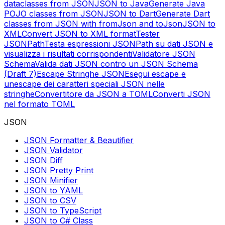
dataclasses from JSON
JSON to Java
Generate Java
POJO classes from JSON
JSON to Dart
Generate Dart
classes from JSON with fromJson and toJson
JSON to
XML
Convert JSON to XML format
Tester
JSONPath
Testa espressioni JSONPath su dati JSON e
visualizza i risultati corrispondenti
Validatore JSON
Schema
Valida dati JSON contro un JSON Schema
(Draft 7)
Escape Stringhe JSON
Esegui escape e
unescape dei caratteri speciali JSON nelle
stringhe
Convertitore da JSON a TOML
Converti JSON
nel formato TOML
JSON
JSON Formatter & Beautifier
JSON Validator
JSON Diff
JSON Pretty Print
JSON Minifier
JSON to YAML
JSON to CSV
JSON to TypeScript
JSON to C# Class