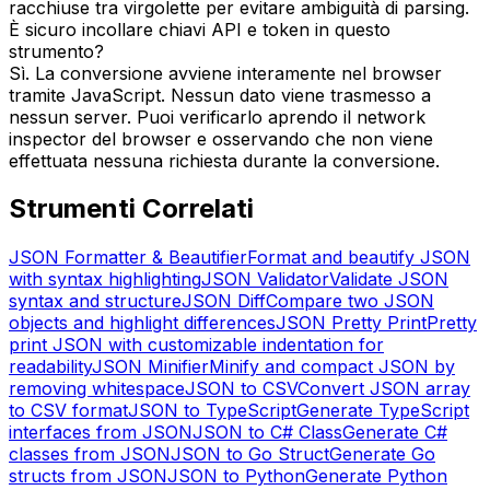
racchiuse tra virgolette per evitare ambiguità di parsing.
È sicuro incollare chiavi API e token in questo
strumento?
Sì. La conversione avviene interamente nel browser
tramite JavaScript. Nessun dato viene trasmesso a
nessun server. Puoi verificarlo aprendo il network
inspector del browser e osservando che non viene
effettuata nessuna richiesta durante la conversione.
Strumenti Correlati
JSON Formatter & Beautifier
Format and beautify JSON
with syntax highlighting
JSON Validator
Validate JSON
syntax and structure
JSON Diff
Compare two JSON
objects and highlight differences
JSON Pretty Print
Pretty
print JSON with customizable indentation for
readability
JSON Minifier
Minify and compact JSON by
removing whitespace
JSON to CSV
Convert JSON array
to CSV format
JSON to TypeScript
Generate TypeScript
interfaces from JSON
JSON to C# Class
Generate C#
classes from JSON
JSON to Go Struct
Generate Go
structs from JSON
JSON to Python
Generate Python