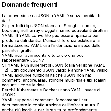
Domande frequenti
La conversione da JSON a YAML è senza perdita di
dati?
Sì, per tutti i tipi JSON standard. Stringhe, numeri,
booleani, null, array e oggetti hanno equivalenti diretti in
YAML. Il YAML convertito può essere riparsato per
produrre dati identici. L'unica differenza estetica è la
formattazione: YAML usa l'indentazione invece delle
parentesi graffe.
YAML può rappresentare tutto ciò che può
rappresentare JSON?
Sì. YAML è un superset di JSON (dalla versione YAML
1.2). Ogni documento JSON valido è anche YAML valido.
YAML aggiunge funzionalità che JSON non ha:
commenti, ancore/alias, stringhe multi-riga e tipi scalari
aggiuntivi come le date.
Perché Kubernetes e Docker usano YAML invece di
JSON?
YAML supporta i commenti, fondamentali per
documentare la configurazione dell'infrastruttura. È
anche più leggibile per le strutture profondamente