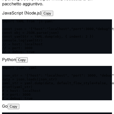
pacchetto aggiuntivo.
JavaScript (Node.js)
Copy
import YAML from 'js-yaml'

const json = '{"host":"localhost","port":3000,"debug":t
const obj = JSON.parse(json)

const yamlStr = YAML.dump(obj, { indent: 2 })

console.log(yamlStr)

// → host: localhost

// → port: 3000

// → debug: true
Python
Copy
import json, yaml

json_str = '{"host": "localhost", "port": 3000, "debug"
data = json.loads(json_str)

yaml_str = yaml.dump(data, default_flow_style=False, so
print(yaml_str)

# → host: localhost

# → port: 3000

# → debug: true
Go
Copy