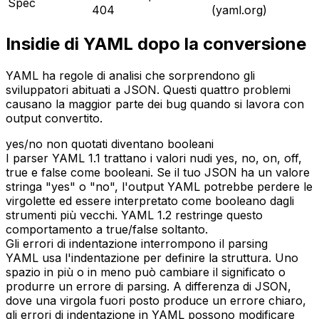
Spec
404
(yaml.org)
Insidie di YAML dopo la conversione
YAML ha regole di analisi che sorprendono gli
sviluppatori abituati a JSON. Questi quattro problemi
causano la maggior parte dei bug quando si lavora con
output convertito.
yes/no non quotati diventano booleani
I parser YAML 1.1 trattano i valori nudi yes, no, on, off,
true e false come booleani. Se il tuo JSON ha un valore
stringa "yes" o "no", l'output YAML potrebbe perdere le
virgolette ed essere interpretato come booleano dagli
strumenti più vecchi. YAML 1.2 restringe questo
comportamento a true/false soltanto.
Gli errori di indentazione interrompono il parsing
YAML usa l'indentazione per definire la struttura. Uno
spazio in più o in meno può cambiare il significato o
produrre un errore di parsing. A differenza di JSON,
dove una virgola fuori posto produce un errore chiaro,
gli errori di indentazione in YAML possono modificare