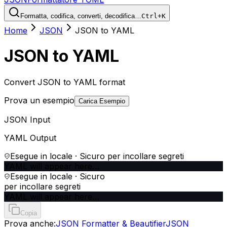
Formatta, codifica, converti, decodifica…
Ctrl+K
Home
JSON
JSON to YAML
JSON to YAML
Convert JSON to YAML format
Prova un esempio
Carica Esempio
JSON Input
YAML Output
Esegue in locale · Sicuro per incollare segreti
YAML will appear here…
Esegue in locale · Sicuro
per incollare segreti
YAML will appear here…
Copia
Prova anche:
JSON Formatter & Beautifier
JSON