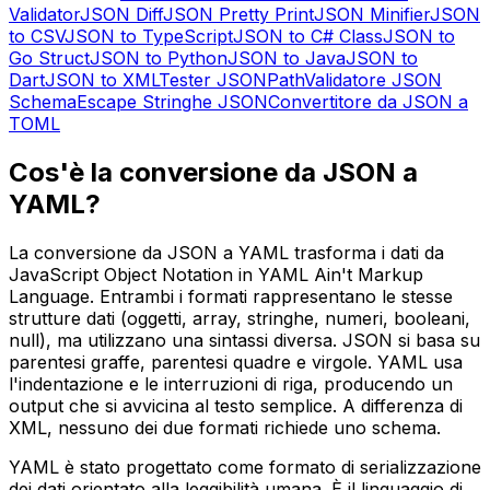
Validator
JSON Diff
JSON Pretty Print
JSON Minifier
JSON
to CSV
JSON to TypeScript
JSON to C# Class
JSON to
Go Struct
JSON to Python
JSON to Java
JSON to
Dart
JSON to XML
Tester JSONPath
Validatore JSON
Schema
Escape Stringhe JSON
Convertitore da JSON a
TOML
Cos'è la conversione da JSON a
YAML?
La conversione da JSON a YAML trasforma i dati da
JavaScript Object Notation in YAML Ain't Markup
Language. Entrambi i formati rappresentano le stesse
strutture dati (oggetti, array, stringhe, numeri, booleani,
null), ma utilizzano una sintassi diversa. JSON si basa su
parentesi graffe, parentesi quadre e virgole. YAML usa
l'indentazione e le interruzioni di riga, producendo un
output che si avvicina al testo semplice. A differenza di
XML, nessuno dei due formati richiede uno schema.
YAML è stato progettato come formato di serializzazione
dei dati orientato alla leggibilità umana. È il linguaggio di