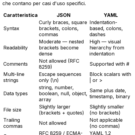
che contano per casi d'uso specifici.
Caratteristica
JSON
YAML
Curly braces, square
Indentation-
Syntax
brackets, colons,
based, colons,
commas
dashes
Moderate — nested
High — visual
Readability
brackets become
hierarchy from
dense
indentation
Not allowed (RFC
Comments
Supported with #
8259)
Multi-line
Escape sequences
Block scalars with
strings
only (\n)
| or >
string, number,
Same plus date,
Data types
boolean, null, object,
timestamp, binary
array
Slightly larger
Slightly smaller
File size
(brackets + quotes)
(no brackets)
Trailing
Not applicable
Not allowed
commas
(no commas)
RFC 8259 / ECMA-
YAML 1.2