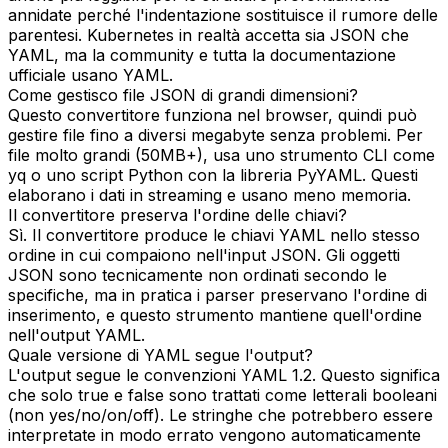
annidate perché l'indentazione sostituisce il rumore delle
parentesi. Kubernetes in realtà accetta sia JSON che
YAML, ma la community e tutta la documentazione
ufficiale usano YAML.
Come gestisco file JSON di grandi dimensioni?
Questo convertitore funziona nel browser, quindi può
gestire file fino a diversi megabyte senza problemi. Per
file molto grandi (50MB+), usa uno strumento CLI come
yq o uno script Python con la libreria PyYAML. Questi
elaborano i dati in streaming e usano meno memoria.
Il convertitore preserva l'ordine delle chiavi?
Sì. Il convertitore produce le chiavi YAML nello stesso
ordine in cui compaiono nell'input JSON. Gli oggetti
JSON sono tecnicamente non ordinati secondo le
specifiche, ma in pratica i parser preservano l'ordine di
inserimento, e questo strumento mantiene quell'ordine
nell'output YAML.
Quale versione di YAML segue l'output?
L'output segue le convenzioni YAML 1.2. Questo significa
che solo true e false sono trattati come letterali booleani
(non yes/no/on/off). Le stringhe che potrebbero essere
interpretate in modo errato vengono automaticamente