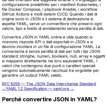
configurazione predefinito per i manifest Kubernetes, i
file Docker Compose, i playbook Ansible, i workflow
GitHub Actions e molti sistemi CI/CD. Quando i dati di
origine sono in JSON e il sistema di destinazione si
aspetta YAML, serve un convertitore che preservi ogni
valore, tipo e livello di annidamento senza perdita di dati.
Convertire JSON in YAML online è utile quando si
ricevono risposte API o dati esportati in JSON e si
devono incollare in un file di configurazione YAML. La
conversione è senza perdita di dati per tutti i tipi JSON
standard: stringhe, numeri, booleani, null, array e oggetti
si mappano direttamente nei loro equivalenti YAML. I
valori che contengono due punti o caratteri speciali
vengono automaticamente racchiusi tra virgolette per
garantire un output YAML valido.
RFC 8259 — The JSON Data Interchange Standard
→
YAML 1.2 Specification — yaml.org →
Perché convertire JSON in YAML?