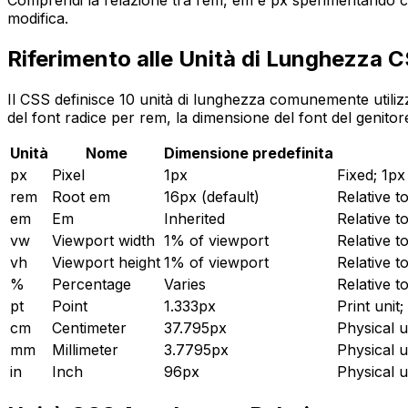
Comprendi la relazione tra rem, em e px sperimentando co
modifica.
Riferimento alle Unità di Lunghezza 
Il CSS definisce 10 unità di lunghezza comunemente utilizz
del font radice per rem, la dimensione del font del genito
Unità
Nome
Dimensione predefinita
px
Pixel
1px
Fixed; 1px
rem
Root em
16px (default)
Relative t
em
Em
Inherited
Relative t
vw
Viewport width
1% of viewport
Relative 
vh
Viewport height
1% of viewport
Relative 
%
Percentage
Varies
Relative t
pt
Point
1.333px
Print unit;
cm
Centimeter
37.795px
Physical u
mm
Millimeter
3.7795px
Physical u
in
Inch
96px
Physical u