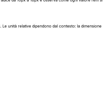
radice da 16px a 18px e osserva come ogni valore rem si
. Le unità relative dipendono dal contesto: la dimensione