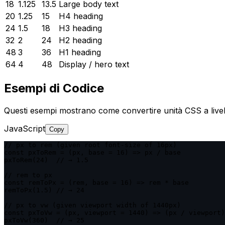
18
1.125
13.5
Large body text
20
1.25
15
H4 heading
24
1.5
18
H3 heading
32
2
24
H2 heading
48
3
36
H1 heading
64
4
48
Display / hero text
Esempi di Codice
Questi esempi mostrano come convertire unità CSS a livel
JavaScript
Copy
// px to rem (given root font-size of 16px)

const pxToRem = (px, base = 16) => px / base

pxToRem(24)  // → 1.5

// rem to px

const remToPx = (rem, base = 16) => rem * base

remToPx(1.5) // → 24

// px to vw (given viewport width of 1440px)

const pxToVw = (px, viewport = 1440) => (px / viewport)
pxToVw(360)  // → 25
