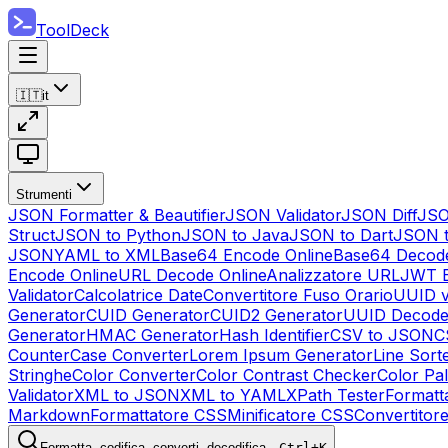
ToolDeck
🇮🇹
it
Strumenti
JSON Formatter & Beautifier
JSON Validator
JSON Diff
JSO
Struct
JSON to Python
JSON to Java
JSON to Dart
JSON 
JSON
YAML to XML
Base64 Encode Online
Base64 Decode
Encode Online
URL Decode Online
Analizzatore URL
JWT E
Validator
Calcolatrice Date
Convertitore Fuso Orario
UUID v
Generator
CUID Generator
CUID2 Generator
UUID Decode
Generator
HMAC Generator
Hash Identifier
CSV to JSON
C
Counter
Case Converter
Lorem Ipsum Generator
Line Sort
Stringhe
Color Converter
Color Contrast Checker
Color Pa
Validator
XML to JSON
XML to YAML
XPath Tester
Formatt
Markdown
Formattatore CSS
Minificatore CSS
Convertitor
Formatta, codifica, converti, decodifica…
Ctrl+K