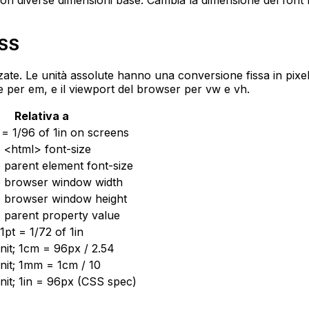
n diverse dimensioni base. Cambia la dimensione del font 
CSS
ate. Le unità assolute hanno una conversione fissa in pixel
re per em, e il viewport del browser per vw e vh.
Relativa a
 = 1/96 of 1in on screens
o <html> font-size
o parent element font-size
to browser window width
to browser window height
o parent property value
 1pt = 1/72 of 1in
nit; 1cm = 96px / 2.54
nit; 1mm = 1cm / 10
nit; 1in = 96px (CSS spec)