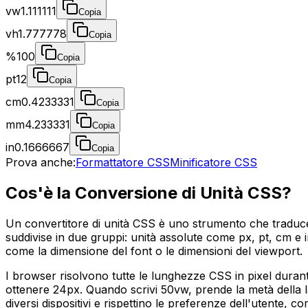
vw
1.111111
Copia
vh
1.777778
Copia
%
100
Copia
pt
12
Copia
cm
0.4233331
Copia
mm
4.233331
Copia
in
0.1666667
Copia
Prova anche:
Formattatore CSS
Minificatore CSS
Cos'è la Conversione di Unità CSS?
Un convertitore di unità CSS è uno strumento che traduce i 
suddivise in due gruppi: unità assolute come px, pt, cm e
come la dimensione del font o le dimensioni del viewport.
I browser risolvono tutte le lunghezze CSS in pixel durante
ottenere 24px. Quando scrivi 50vw, prende la metà della 
diversi dispositivi e rispettino le preferenze dell'utente, 