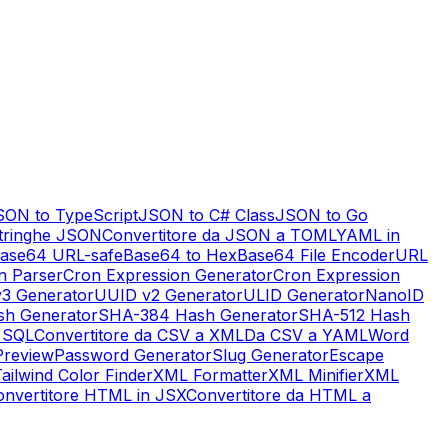
SON to TypeScript
JSON to C# Class
JSON to Go
tringhe JSON
Convertitore da JSON a TOML
YAML in
ase64 URL-safe
Base64 to Hex
Base64 File Encoder
URL
n Parser
Cron Expression Generator
Cron Expression
3 Generator
UUID v2 Generator
ULID Generator
NanoID
h Generator
SHA-384 Hash Generator
SHA-512 Hash
 SQL
Convertitore da CSV a XML
Da CSV a YAML
Word
review
Password Generator
Slug Generator
Escape
ailwind Color Finder
XML Formatter
XML Minifier
XML
onvertitore HTML in JSX
Convertitore da HTML a