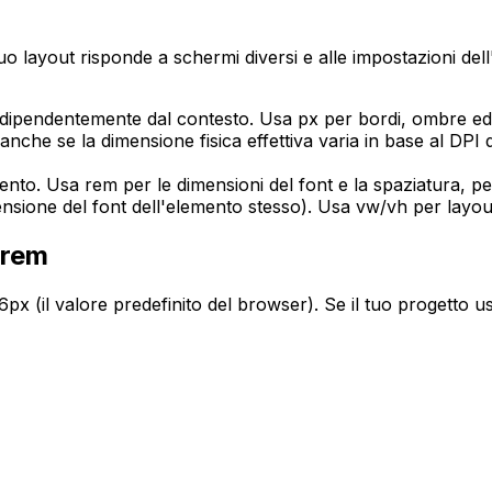
 tuo layout risponde a schermi diversi e alle impostazioni del
ndipendentemente dal contesto. Usa px per bordi, ombre ed 
anche se la dimensione fisica effettiva varia in base al DPI d
imento. Usa rem per le dimensioni del font e la spaziatura, p
mensione del font dell'elemento stesso). Usa vw/vh per layo
 rem
x (il valore predefinito del browser). Se il tuo progetto usa