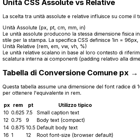
Unità CSS Assolute vs Relative
La scelta tra unità assolute e relative influisce su come il
Unità Assolute (px, pt, cm, mm, in)
Le unità assolute producono la stessa dimensione fisica i
stile per la stampa. La specifica CSS definisce 1in = 96px, 
Unità Relative (rem, em, vw, vh, %)
Le unità relative scalano in base al loro contesto di rifer
scalatura interna ai componenti (padding relativo alla di
Tabella di Conversione Comune px →
Questa tabella assume una dimensione del font radice di 16p
per ottenere l'equivalente in rem.
px
rem
pt
Utilizzo tipico
10
0.625
7.5
Small caption text
12
0.75
9
Body text (compact)
14
0.875
10.5
Default body text
16
1
12
Root font-size (browser default)