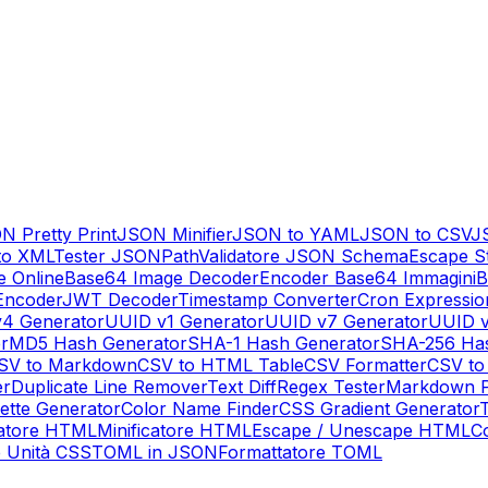
N Pretty Print
JSON Minifier
JSON to YAML
JSON to CSV
J
to XML
Tester JSONPath
Validatore JSON Schema
Escape S
 Online
Base64 Image Decoder
Encoder Base64 Immagini
B
ncoder
JWT Decoder
Timestamp Converter
Cron Expressio
4 Generator
UUID v1 Generator
UUID v7 Generator
UUID v
r
MD5 Hash Generator
SHA-1 Hash Generator
SHA-256 Has
SV to Markdown
CSV to HTML Table
CSV Formatter
CSV to
er
Duplicate Line Remover
Text Diff
Regex Tester
Markdown P
lette Generator
Color Name Finder
CSS Gradient Generator
T
atore HTML
Minificatore HTML
Escape / Unescape HTML
C
e Unità CSS
TOML in JSON
Formattatore TOML