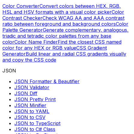
Color Converter
Convert colors between HEX, RGB,
HSL and HSV formats with a visual color picker
Color
Contrast Checker
Check WCAG AA and AAA contrast
ratio between foreground and background colors
Color
Palette Generator
Generate complementary, analogous,
triadic and tetradic color palettes from any base
color
Color Name Finder
Find the closest CSS named
color for any HEX or RGB value
CSS Gradient
Generator
Build linear and radial CSS gradients visually
and copy the CSS code
JSON
JSON Formatter & Beautifier
JSON Validator
JSON Diff
JSON Pretty Print
JSON Minifier
JSON to YAML
JSON to CSV
JSON to TypeScript
JSON to C# Class