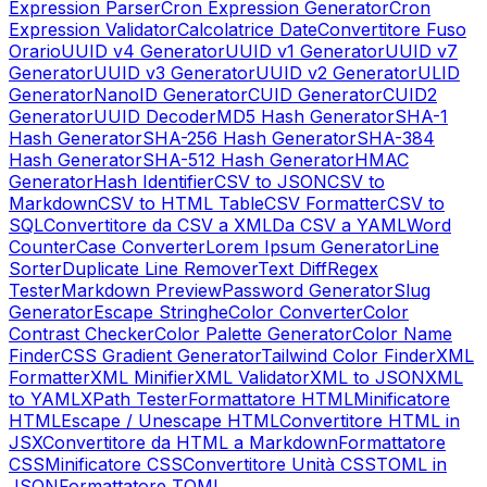
Expression Parser
Cron Expression Generator
Cron
Expression Validator
Calcolatrice Date
Convertitore Fuso
Orario
UUID v4 Generator
UUID v1 Generator
UUID v7
Generator
UUID v3 Generator
UUID v2 Generator
ULID
Generator
NanoID Generator
CUID Generator
CUID2
Generator
UUID Decoder
MD5 Hash Generator
SHA-1
Hash Generator
SHA-256 Hash Generator
SHA-384
Hash Generator
SHA-512 Hash Generator
HMAC
Generator
Hash Identifier
CSV to JSON
CSV to
Markdown
CSV to HTML Table
CSV Formatter
CSV to
SQL
Convertitore da CSV a XML
Da CSV a YAML
Word
Counter
Case Converter
Lorem Ipsum Generator
Line
Sorter
Duplicate Line Remover
Text Diff
Regex
Tester
Markdown Preview
Password Generator
Slug
Generator
Escape Stringhe
Color Converter
Color
Contrast Checker
Color Palette Generator
Color Name
Finder
CSS Gradient Generator
Tailwind Color Finder
XML
Formatter
XML Minifier
XML Validator
XML to JSON
XML
to YAML
XPath Tester
Formattatore HTML
Minificatore
HTML
Escape / Unescape HTML
Convertitore HTML in
JSX
Convertitore da HTML a Markdown
Formattatore
CSS
Minificatore CSS
Convertitore Unità CSS
TOML in
JSON
Formattatore TOML