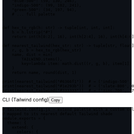
    "blue-500": (59, 130, 246),

    "indigo-500": (99, 102, 241),

    "green-500": (34, 197, 94),

    # ... full palette

}

def hex_to_rgb(h: str) -> tuple[int, int, int]:

    h = h.lstrip("#")

    return int(h[0:2], 16), int(h[2:4], 16), int(h[4:6]
def nearest_tailwind(hex_str: str) -> tuple[str, float]
    r, g, b = hex_to_rgb(hex_str)

    name, dist = min(

        TAILWIND.items(),

        key=lambda item: math.dist((r, g, b), item[1])

    )

    return name, round(dist, 1)

print(nearest_tailwind("#6366f1"))  # → ('indigo-500', 
print(nearest_tailwind("#1e293b"))  # → ('slate-800', 0
print(nearest_tailwind("#333333"))  # → ('zinc-700', 17
CLI (Tailwind config)
Copy
# tailwind.config.js — extend palette with a custom col
# mapped to its nearest default Tailwind shade

module.exports = {

  theme: {

    extend: {

      colors: {
