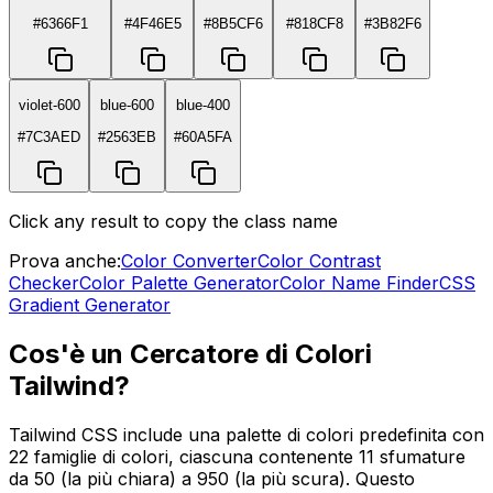
#6366F1
#4F46E5
#8B5CF6
#818CF8
#3B82F6
violet-600
blue-600
blue-400
#7C3AED
#2563EB
#60A5FA
Click any result to copy the class name
Prova anche:
Color Converter
Color Contrast
Checker
Color Palette Generator
Color Name Finder
CSS
Gradient Generator
Cos'è un Cercatore di Colori
Tailwind?
Tailwind CSS include una palette di colori predefinita con
22 famiglie di colori, ciascuna contenente 11 sfumature
da 50 (la più chiara) a 950 (la più scura). Questo