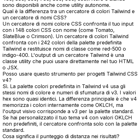
sono disponibili anche come utility autonome.
Qual è la differenza tra un cercatore di colori Tailwind e
un cercatore di nomi CSS?
Un cercatore di nomi colore CSS confronta il tuo input
con i 148 colori CSS con nome (come Tomato,
SlateBlue o Crimson). Un cercatore di colori Tailwind
confronta con i 242 colori della palette predefinita
Tailwind e restituisce nomi di classe come red-500 o
indigo-400. L'output di un cercatore Tailwind è una
classe utility che puoi usare direttamente nel tuo HTML
o JSX.
Posso usare questo strumento per progetti Tailwind CSS
v4?
Sì. La palette colori predefinita in Tailwind v4 usa gli
stessi nomi di colore e numeri di sfumatura di v3. I valori
hex sono quasi identici. La differenza principale è che v4
memorizza i colori internamente come OKLCH, ma
l'output visivo corrisponde a v3 per la palette standard.
Se hai personalizzato il tuo tema v4 con valori OKLCH
non predefiniti, il cercatore confronta solo con la palette
standard.
Cosa significa il punteggio di distanza nei risultati?