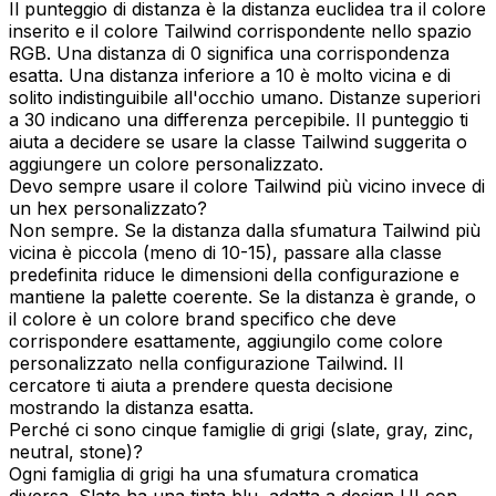
Il punteggio di distanza è la distanza euclidea tra il colore
inserito e il colore Tailwind corrispondente nello spazio
RGB. Una distanza di 0 significa una corrispondenza
esatta. Una distanza inferiore a 10 è molto vicina e di
solito indistinguibile all'occhio umano. Distanze superiori
a 30 indicano una differenza percepibile. Il punteggio ti
aiuta a decidere se usare la classe Tailwind suggerita o
aggiungere un colore personalizzato.
Devo sempre usare il colore Tailwind più vicino invece di
un hex personalizzato?
Non sempre. Se la distanza dalla sfumatura Tailwind più
vicina è piccola (meno di 10-15), passare alla classe
predefinita riduce le dimensioni della configurazione e
mantiene la palette coerente. Se la distanza è grande, o
il colore è un colore brand specifico che deve
corrispondere esattamente, aggiungilo come colore
personalizzato nella configurazione Tailwind. Il
cercatore ti aiuta a prendere questa decisione
mostrando la distanza esatta.
Perché ci sono cinque famiglie di grigi (slate, gray, zinc,
neutral, stone)?
Ogni famiglia di grigi ha una sfumatura cromatica
diversa. Slate ha una tinta blu, adatta a design UI con