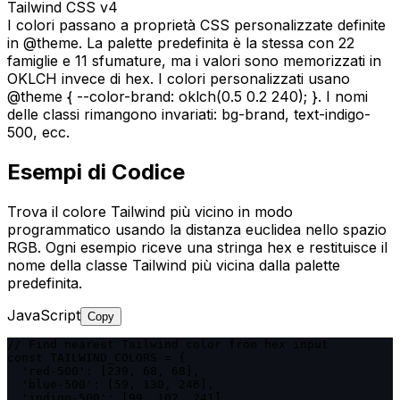
Tailwind CSS v4
I colori passano a proprietà CSS personalizzate definite
in @theme. La palette predefinita è la stessa con 22
famiglie e 11 sfumature, ma i valori sono memorizzati in
OKLCH invece di hex. I colori personalizzati usano
@theme { --color-brand: oklch(0.5 0.2 240); }. I nomi
delle classi rimangono invariati: bg-brand, text-indigo-
500, ecc.
Esempi di Codice
Trova il colore Tailwind più vicino in modo
programmatico usando la distanza euclidea nello spazio
RGB. Ogni esempio riceve una stringa hex e restituisce il
nome della classe Tailwind più vicina dalla palette
predefinita.
JavaScript
Copy
// Find nearest Tailwind color from hex input

const TAILWIND_COLORS = {

  'red-500': [239, 68, 68],

  'blue-500': [59, 130, 246],

  'indigo-500': [99, 102, 241],
