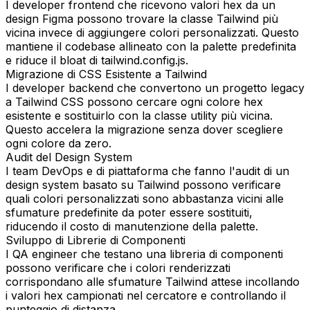
I developer frontend che ricevono valori hex da un
design Figma possono trovare la classe Tailwind più
vicina invece di aggiungere colori personalizzati. Questo
mantiene il codebase allineato con la palette predefinita
e riduce il bloat di tailwind.config.js.
Migrazione di CSS Esistente a Tailwind
I developer backend che convertono un progetto legacy
a Tailwind CSS possono cercare ogni colore hex
esistente e sostituirlo con la classe utility più vicina.
Questo accelera la migrazione senza dover scegliere
ogni colore da zero.
Audit del Design System
I team DevOps e di piattaforma che fanno l'audit di un
design system basato su Tailwind possono verificare
quali colori personalizzati sono abbastanza vicini alle
sfumature predefinite da poter essere sostituiti,
riducendo il costo di manutenzione della palette.
Sviluppo di Librerie di Componenti
I QA engineer che testano una libreria di componenti
possono verificare che i colori renderizzati
corrispondano alle sfumature Tailwind attese incollando
i valori hex campionati nel cercatore e controllando il
punteggio di distanza.