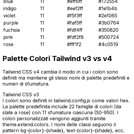
blue
11
#eff6ff
#172554
indigo
11
#eef2ff
#1e1b4b
violet
11
#f5f3ff
#2e1065
purple
11
#faf5ff
#3b0764
fuchsia
11
#fdf4ff
#350820
pink
11
#fdf2f8
#500724
rose
11
#fff1f2
#4c0519
Palette Colori Tailwind v3 vs v4
Tailwind CSS v4 cambia il modo in cui i colori sono
definiti ma mantiene gli stessi nomi di palette predefiniti e
numeri di sfumatura.
Tailwind CSS v3
I colori sono definiti in tailwind.config.js come valori hex.
La palette predefinita include 22 famiglie di colori (da
slate a rose) con 11 sfumature ciascuna (50-950). I
colori personalizzati vengono aggiunti tramite
theme.extend.colors. I nomi delle classi seguono il
pattern bg-{color}-{shade}, text-{color}-{shade}, ecc.