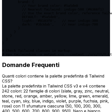
        brand: {

          // Your brand color: #5a5de0

          // Nearest Tailwind: indigo-500 (#6366f1)

          // Use the exact brand color, reference Tailw
          DEFAULT: '#5a5de0',

          light: '#8183f0',   // near indigo-300

          dark: '#3b3dab',    // near indigo-700

        }

      }

    }

  }

}

# Check Tailwind classes in markup:

# npx tailwindcss -o output.css --content ./src/**/*.ht
Domande Frequenti
Quanti colori contiene la palette predefinita di Tailwind
CSS?
La palette predefinita in Tailwind CSS v3 e v4 contiene
242 colori: 22 famiglie di colori (slate, gray, zinc, neutral,
stone, red, orange, amber, yellow, lime, green, emerald,
teal, cyan, sky, blue, indigo, violet, purple, fuchsia, pink,
rose) con 11 sfumature ciascuna (50, 100, 200, 300,
400, 500, 600, 700, 800, 900, 950). Nero e bianco