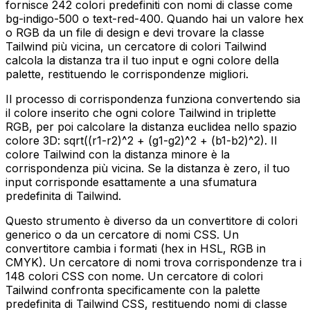
fornisce 242 colori predefiniti con nomi di classe come
bg-indigo-500 o text-red-400. Quando hai un valore hex
o RGB da un file di design e devi trovare la classe
Tailwind più vicina, un cercatore di colori Tailwind
calcola la distanza tra il tuo input e ogni colore della
palette, restituendo le corrispondenze migliori.
Il processo di corrispondenza funziona convertendo sia
il colore inserito che ogni colore Tailwind in triplette
RGB, per poi calcolare la distanza euclidea nello spazio
colore 3D: sqrt((r1-r2)^2 + (g1-g2)^2 + (b1-b2)^2). Il
colore Tailwind con la distanza minore è la
corrispondenza più vicina. Se la distanza è zero, il tuo
input corrisponde esattamente a una sfumatura
predefinita di Tailwind.
Questo strumento è diverso da un convertitore di colori
generico o da un cercatore di nomi CSS. Un
convertitore cambia i formati (hex in HSL, RGB in
CMYK). Un cercatore di nomi trova corrispondenze tra i
148 colori CSS con nome. Un cercatore di colori
Tailwind confronta specificamente con la palette
predefinita di Tailwind CSS, restituendo nomi di classe