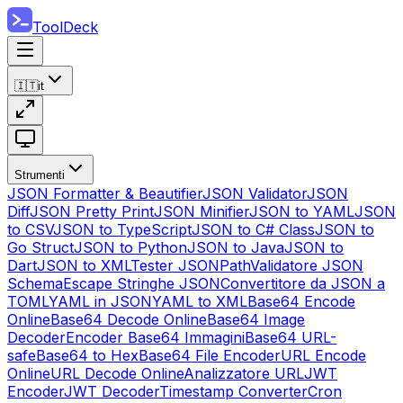
ToolDeck
🇮🇹
it
Strumenti
JSON Formatter & Beautifier
JSON Validator
JSON
Diff
JSON Pretty Print
JSON Minifier
JSON to YAML
JSON
to CSV
JSON to TypeScript
JSON to C# Class
JSON to
Go Struct
JSON to Python
JSON to Java
JSON to
Dart
JSON to XML
Tester JSONPath
Validatore JSON
Schema
Escape Stringhe JSON
Convertitore da JSON a
TOML
YAML in JSON
YAML to XML
Base64 Encode
Online
Base64 Decode Online
Base64 Image
Decoder
Encoder Base64 Immagini
Base64 URL-
safe
Base64 to Hex
Base64 File Encoder
URL Encode
Online
URL Decode Online
Analizzatore URL
JWT
Encoder
JWT Decoder
Timestamp Converter
Cron