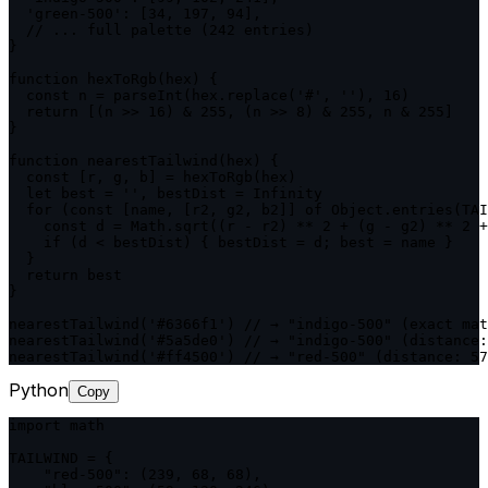
  'green-500': [34, 197, 94],

  // ... full palette (242 entries)

}

function hexToRgb(hex) {

  const n = parseInt(hex.replace('#', ''), 16)

  return [(n >> 16) & 255, (n >> 8) & 255, n & 255]

}

function nearestTailwind(hex) {

  const [r, g, b] = hexToRgb(hex)

  let best = '', bestDist = Infinity

  for (const [name, [r2, g2, b2]] of Object.entries(TAI
    const d = Math.sqrt((r - r2) ** 2 + (g - g2) ** 2 +
    if (d < bestDist) { bestDist = d; best = name }

  }

  return best

}

nearestTailwind('#6366f1') // → "indigo-500" (exact mat
nearestTailwind('#5a5de0') // → "indigo-500" (distance:
nearestTailwind('#ff4500') // → "red-500" (distance: 57
Python
Copy
import math

TAILWIND = {

    "red-500": (239, 68, 68),
