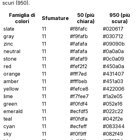
scuri (950).
Famiglia di
50 (più
950 (più
Sfumature
colori
chiara)
scura)
slate
11
#f8fafc
#020617
gray
11
#f9fafb
#030712
zinc
11
#fafafa
#09090b
neutral
11
#fafafa
#0a0a0a
stone
11
#fafaf9
#0c0a09
red
11
#fef2f2
#450a0a
orange
11
#fff7ed
#431407
amber
11
#fffbeb
#451a03
yellow
11
#fefce8
#422006
lime
11
#f7fee7
#1a2e05
green
11
#f0fdf4
#052e16
emerald
11
#ecfdf5
#022c22
teal
11
#f0fdfa
#042f2e
cyan
11
#ecfeff
#083344
sky
11
#f0f9ff
#082f49