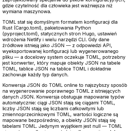
gdzie czytelność dla człowieka jest ważniejsza niż
wymiana maszynowa.
TOML stał się domyślnym formatem konfiguracji dla
Rust (Cargo.toml), pakietowania Python
(pyproject.toml), statycznych stron Hugo, ustawień
wdrożenia Netlify i wielu narzędzi CLI. Gdy dane
źródłowe istnieją jako JSON — z odpowiedzi API,
wyeksportowanej konfiguracji lub wygenerowanego
pliku — a docelowy system oczekuje TOML, potrzebny
jest konwerter, który mapuje obiekty JSON na tabele
TOML, tablice JSON na tablice TOML i dokładnie
zachowuje każdy typ danych.
Konwersja JSON do TOML online to najszybszy sposób
na wygenerowanie poprawnego TOML z istniejących
danych JSON. Konwersja obsługuje mapowanie typów
automatycznie: ciągi JSON stają się ciągami TOML,
liczby JSON stają się liczbami całkowitymi lub
zmiennoprzecinkowymi TOML, wartości logiczne są
mapowane bezpośrednio, a obiekty JSON stają się
tabelami TOML. Jedynym wyjątkiem jest null — TOML