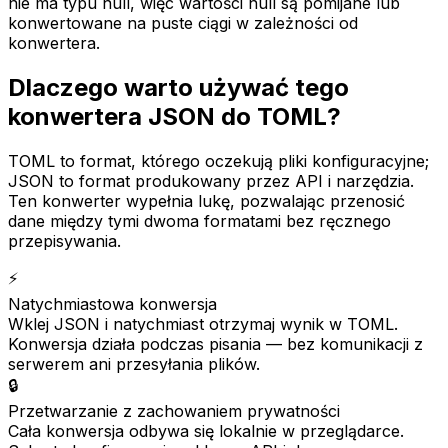
nie ma typu null, więc wartości null są pomijane lub
konwertowane na puste ciągi w zależności od
konwertera.
Dlaczego warto używać tego
konwertera JSON do TOML?
TOML to format, którego oczekują pliki konfiguracyjne;
JSON to format produkowany przez API i narzędzia.
Ten konwerter wypełnia lukę, pozwalając przenosić
dane między tymi dwoma formatami bez ręcznego
przepisywania.
⚡
Natychmiastowa konwersja
Wklej JSON i natychmiast otrzymaj wynik w TOML.
Konwersja działa podczas pisania — bez komunikacji z
serwerem ani przesyłania plików.
🔒
Przetwarzanie z zachowaniem prywatności
Cała konwersja odbywa się lokalnie w przeglądarce.