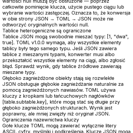
wartości null muszą być obsłużone — poprzez
całkowite pominięcie klucza, użycie pustego ciągu lub
wybranie wartości zastępczej. Oznacza to, że konwersja
w obie strony JSON → TOML → JSON może nie
odtworzyć oryginalnych wartości null.
Tablice heterogeniczne są ograniczone
Tablice JSON mogą swobodnie mieszać typy: [1, "dwa",
true]. TOML v1.0.0 wymaga, aby wszystkie elementy
tablicy były tego samego typu. Jeśli JSON zawiera
tablice z mieszanymi typami, konwerter musi albo
przekształcić wszystkie elementy na ciągi, albo zgłosić
błąd. Sprawdź wynik, gdy tablice źródłowe zawierają
mieszane typy.
Głęboko zagnieżdżone obiekty stają się rozwlekłe
JSON obsługuje głębokie zagnieżdżanie naturalnie za
pomocą zagnieżdżonych nawiasów. TOML używa
kluczy z kropkami lub łańcuchowych nagłówków
[table.subtable.key], które mogą stać się długie przy
głęboko zagnieżdżonych strukturach. Wynik jest
poprawny, ale mniej zwięzły niż oryginał JSON.
Ograniczenia nazewnictwa kluczy
Gołe klucze TOML mogą zawierać wyłącznie litery
ASCII, cyfry, myślniki i podkreślenia. Klucze JSON mogą