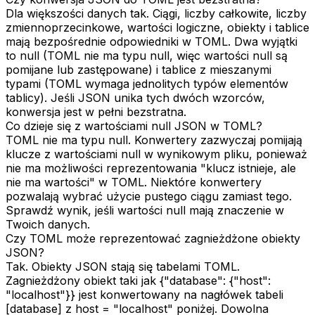
Dla większości danych tak. Ciągi, liczby całkowite, liczby
zmiennoprzecinkowe, wartości logiczne, obiekty i tablice
mają bezpośrednie odpowiedniki w TOML. Dwa wyjątki
to null (TOML nie ma typu null, więc wartości null są
pomijane lub zastępowane) i tablice z mieszanymi
typami (TOML wymaga jednolitych typów elementów
tablicy). Jeśli JSON unika tych dwóch wzorców,
konwersja jest w pełni bezstratna.
Co dzieje się z wartościami null JSON w TOML?
TOML nie ma typu null. Konwertery zazwyczaj pomijają
klucze z wartościami null w wynikowym pliku, ponieważ
nie ma możliwości reprezentowania "klucz istnieje, ale
nie ma wartości" w TOML. Niektóre konwertery
pozwalają wybrać użycie pustego ciągu zamiast tego.
Sprawdź wynik, jeśli wartości null mają znaczenie w
Twoich danych.
Czy TOML może reprezentować zagnieżdżone obiekty
JSON?
Tak. Obiekty JSON stają się tabelami TOML.
Zagnieżdżony obiekt taki jak {"database": {"host":
"localhost"}} jest konwertowany na nagłówek tabeli
[database] z host = "localhost" poniżej. Dowolna