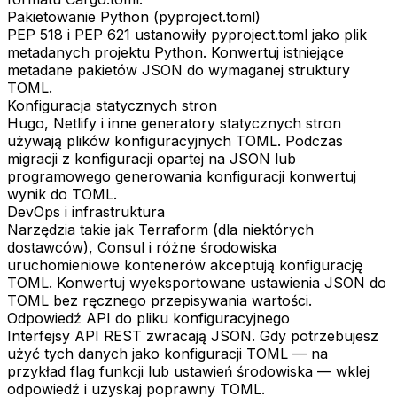
Pakietowanie Python (pyproject.toml)
PEP 518 i PEP 621 ustanowiły pyproject.toml jako plik
metadanych projektu Python. Konwertuj istniejące
metadane pakietów JSON do wymaganej struktury
TOML.
Konfiguracja statycznych stron
Hugo, Netlify i inne generatory statycznych stron
używają plików konfiguracyjnych TOML. Podczas
migracji z konfiguracji opartej na JSON lub
programowego generowania konfiguracji konwertuj
wynik do TOML.
DevOps i infrastruktura
Narzędzia takie jak Terraform (dla niektórych
dostawców), Consul i różne środowiska
uruchomieniowe kontenerów akceptują konfigurację
TOML. Konwertuj wyeksportowane ustawienia JSON do
TOML bez ręcznego przepisywania wartości.
Odpowiedź API do pliku konfiguracyjnego
Interfejsy API REST zwracają JSON. Gdy potrzebujesz
użyć tych danych jako konfiguracji TOML — na
przykład flag funkcji lub ustawień środowiska — wklej
odpowiedź i uzyskaj poprawny TOML.