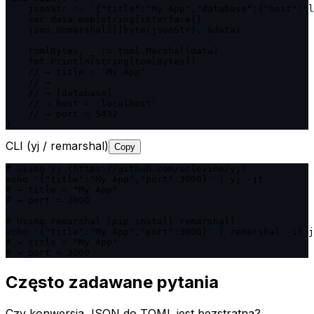
    jsonStr := `{"title":"My App","database":{"host":"l
    var data map[string]interface{}

    json.Unmarshal([]byte(jsonStr), &data)

    tomlBytes, _ := toml.Marshal(data)

    fmt.Println(string(tomlBytes))

    // → title = 'My App'

    // →

    // → [database]

    // → host = 'localhost'

    // → port = 5432

}
CLI (yj / remarshal)
Copy
# Using yj (https://github.com/sclevine/yj)

echo '{"title":"My App","port":3000}' | yj -jt

# → title = "My App"

# → port = 3000

# Using remarshal (pip install remarshal)

echo '{"title":"My App","port":3000}' | remarshal -if j
# → title = "My App"

# → port = 3000
Często zadawane pytania
Czy konwersja JSON do TOML jest bezstratna?