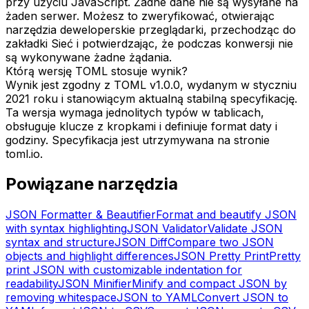
przy użyciu JavaScript. Żadne dane nie są wysyłane na
żaden serwer. Możesz to zweryfikować, otwierając
narzędzia deweloperskie przeglądarki, przechodząc do
zakładki Sieć i potwierdzając, że podczas konwersji nie
są wykonywane żadne żądania.
Którą wersję TOML stosuje wynik?
Wynik jest zgodny z TOML v1.0.0, wydanym w styczniu
2021 roku i stanowiącym aktualną stabilną specyfikację.
Ta wersja wymaga jednolitych typów w tablicach,
obsługuje klucze z kropkami i definiuje format daty i
godziny. Specyfikacja jest utrzymywana na stronie
toml.io.
Powiązane narzędzia
JSON Formatter & Beautifier
Format and beautify JSON
with syntax highlighting
JSON Validator
Validate JSON
syntax and structure
JSON Diff
Compare two JSON
objects and highlight differences
JSON Pretty Print
Pretty
print JSON with customizable indentation for
readability
JSON Minifier
Minify and compact JSON by
removing whitespace
JSON to YAML
Convert JSON to