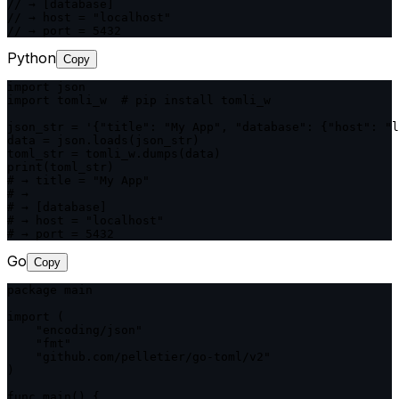
// → [database]

// → host = "localhost"

// → port = 5432
Python
Copy
import json

import tomli_w  # pip install tomli_w

json_str = '{"title": "My App", "database": {"host": "l
data = json.loads(json_str)

toml_str = tomli_w.dumps(data)

print(toml_str)

# → title = "My App"

# →

# → [database]

# → host = "localhost"

# → port = 5432
Go
Copy
package main

import (

    "encoding/json"

    "fmt"

    "github.com/pelletier/go-toml/v2"

)

func main() {
