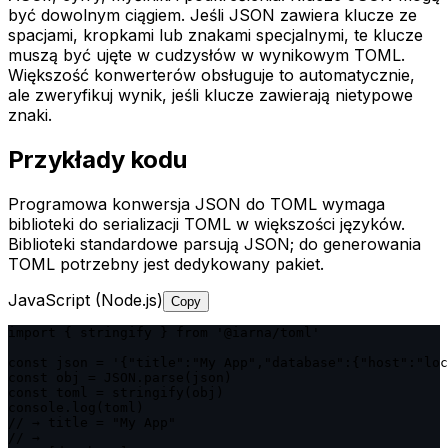
być dowolnym ciągiem. Jeśli JSON zawiera klucze ze
spacjami, kropkami lub znakami specjalnymi, te klucze
muszą być ujęte w cudzysłów w wynikowym TOML.
Większość konwerterów obsługuje to automatycznie,
ale zweryfikuj wynik, jeśli klucze zawierają nietypowe
znaki.
Przykłady kodu
Programowa konwersja JSON do TOML wymaga
biblioteki do serializacji TOML w większości języków.
Biblioteki standardowe parsują JSON; do generowania
TOML potrzebny jest dedykowany pakiet.
JavaScript (Node.js)
Copy
import { stringify } from '@iarna/toml'

const json = '{"title":"My App","database":{"host":"loc
const obj = JSON.parse(json)

const toml = stringify(obj)

console.log(toml)

// → title = "My App"

// →
