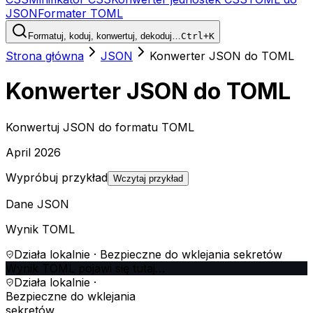
JSON
Formater TOML
Formatuj, koduj, konwertuj, dekoduj…
Ctrl+K
Strona główna
JSON
Konwerter JSON do TOML
Konwerter JSON do TOML
Konwertuj JSON do formatu TOML
April 2026
Wypróbuj przykład
Wczytaj przykład
Dane JSON
Wynik TOML
Działa lokalnie · Bezpieczne do wklejania sekretów
Wynik TOML pojawi się tutaj…
Działa lokalnie ·
Bezpieczne do wklejania
sekretów