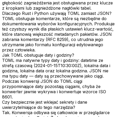
głębokość zagnieżdżenia jest obsługiwana przez klucze
z kropkami lub zagnieżdżone nagłówki tabel.
Dlaczego Rust i Python używają TOML zamiast JSON?
TOML obsługuje komentarze, które są niezbędne do
dokumentowania wyborów konfiguracyjnych. Produkuje
też czystszy wynik dla płaskich ustawień klucz-wartość,
które stanowią większość metadanych pakietów. JSON
zabrania komentarzy (RFC 8259), co utrudnia jego
utrzymanie jako formatu konfiguracji edytowanego
przez człowieka.
Jak TOML obsługuje daty i godziny?
TOML ma natywne typy daty i godziny: datetime ze
strefą czasową (2024-01-15T10:30:00Z), lokalna data i
godzina, lokalna data oraz lokalna godzina. JSON nie
ma typu daty — daty są przechowywane jako ciągi.
Podczas konwersji JSON do TOML ciągi
przypominające daty pozostają ciągami, chyba że
konwerter jawnie wykrywa i konwertuje wzorce ISO
8601.
Czy bezpiecznie jest wklejać sekrety i dane
uwierzytelniające do tego narzędzia?
Tak. Konwersja odbywa się całkowicie w przeglądarce