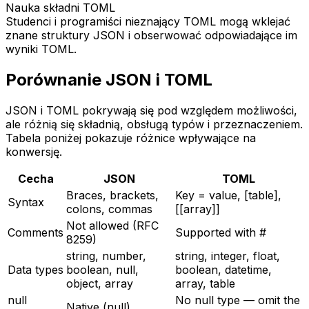
Nauka składni TOML
Studenci i programiści nieznający TOML mogą wklejać
znane struktury JSON i obserwować odpowiadające im
wyniki TOML.
Porównanie JSON i TOML
JSON i TOML pokrywają się pod względem możliwości,
ale różnią się składnią, obsługą typów i przeznaczeniem.
Tabela poniżej pokazuje różnice wpływające na
konwersję.
Cecha
JSON
TOML
Braces, brackets,
Key = value, [table],
Syntax
colons, commas
[[array]]
Not allowed (RFC
Comments
Supported with #
8259)
string, number,
string, integer, float,
Data types
boolean, null,
boolean, datetime,
object, array
array, table
null
No null type — omit the
Native (null)