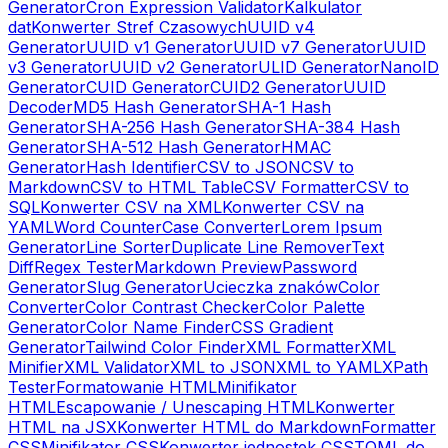
Generator
Cron Expression Validator
Kalkulator
dat
Konwerter Stref Czasowych
UUID v4
Generator
UUID v1 Generator
UUID v7 Generator
UUID
v3 Generator
UUID v2 Generator
ULID Generator
NanoID
Generator
CUID Generator
CUID2 Generator
UUID
Decoder
MD5 Hash Generator
SHA-1 Hash
Generator
SHA-256 Hash Generator
SHA-384 Hash
Generator
SHA-512 Hash Generator
HMAC
Generator
Hash Identifier
CSV to JSON
CSV to
Markdown
CSV to HTML Table
CSV Formatter
CSV to
SQL
Konwerter CSV na XML
Konwerter CSV na
YAML
Word Counter
Case Converter
Lorem Ipsum
Generator
Line Sorter
Duplicate Line Remover
Text
Diff
Regex Tester
Markdown Preview
Password
Generator
Slug Generator
Ucieczka znaków
Color
Converter
Color Contrast Checker
Color Palette
Generator
Color Name Finder
CSS Gradient
Generator
Tailwind Color Finder
XML Formatter
XML
Minifier
XML Validator
XML to JSON
XML to YAML
XPath
Tester
Formatowanie HTML
Minifikator
HTML
Escapowanie / Unescaping HTML
Konwerter
HTML na JSX
Konwerter HTML do Markdown
Formatter
CSS
Minifikator CSS
Konwerter jednostek CSS
TOML do