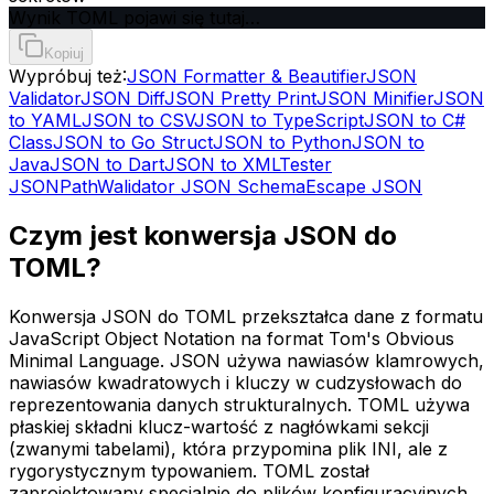
Wynik TOML pojawi się tutaj…
Kopiuj
Wypróbuj też:
JSON Formatter & Beautifier
JSON
Validator
JSON Diff
JSON Pretty Print
JSON Minifier
JSON
to YAML
JSON to CSV
JSON to TypeScript
JSON to C#
Class
JSON to Go Struct
JSON to Python
JSON to
Java
JSON to Dart
JSON to XML
Tester
JSONPath
Walidator JSON Schema
Escape JSON
Czym jest konwersja JSON do
TOML?
Konwersja JSON do TOML przekształca dane z formatu
JavaScript Object Notation na format Tom's Obvious
Minimal Language. JSON używa nawiasów klamrowych,
nawiasów kwadratowych i kluczy w cudzysłowach do
reprezentowania danych strukturalnych. TOML używa
płaskiej składni klucz-wartość z nagłówkami sekcji
(zwanymi tabelami), która przypomina plik INI, ale z
rygorystycznym typowaniem. TOML został
zaprojektowany specjalnie do plików konfiguracyjnych,