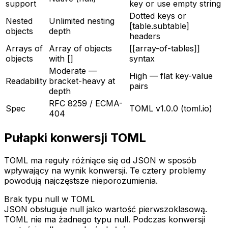
support
key or use empty string
Dotted keys or
Nested
Unlimited nesting
[table.subtable]
objects
depth
headers
Arrays of
Array of objects
[[array-of-tables]]
objects
with []
syntax
Moderate —
High — flat key-value
Readability
bracket-heavy at
pairs
depth
RFC 8259 / ECMA-
Spec
TOML v1.0.0 (toml.io)
404
Pułapki konwersji TOML
TOML ma reguły różniące się od JSON w sposób
wpływający na wynik konwersji. Te cztery problemy
powodują najczęstsze nieporozumienia.
Brak typu null w TOML
JSON obsługuje null jako wartość pierwszoklasową.
TOML nie ma żadnego typu null. Podczas konwersji