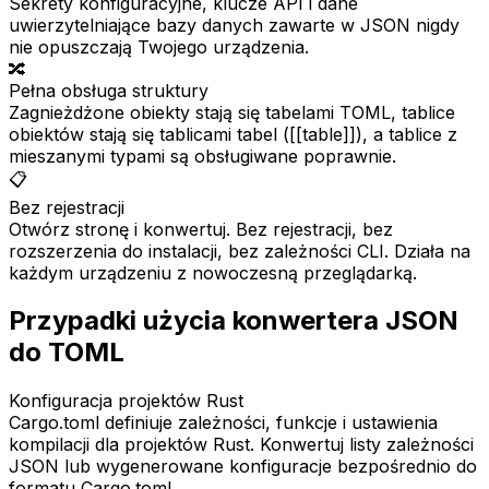
Sekrety konfiguracyjne, klucze API i dane
uwierzytelniające bazy danych zawarte w JSON nigdy
nie opuszczają Twojego urządzenia.
🔀
Pełna obsługa struktury
Zagnieżdżone obiekty stają się tabelami TOML, tablice
obiektów stają się tablicami tabel ([[table]]), a tablice z
mieszanymi typami są obsługiwane poprawnie.
📋
Bez rejestracji
Otwórz stronę i konwertuj. Bez rejestracji, bez
rozszerzenia do instalacji, bez zależności CLI. Działa na
każdym urządzeniu z nowoczesną przeglądarką.
Przypadki użycia konwertera JSON
do TOML
Konfiguracja projektów Rust
Cargo.toml definiuje zależności, funkcje i ustawienia
kompilacji dla projektów Rust. Konwertuj listy zależności
JSON lub wygenerowane konfiguracje bezpośrednio do
formatu Cargo.toml.