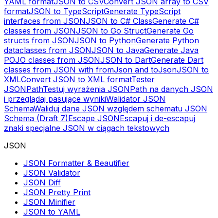
YAML format
JSON to CSV
Convert JSON array to CSV
format
JSON to TypeScript
Generate TypeScript
interfaces from JSON
JSON to C# Class
Generate C#
classes from JSON
JSON to Go Struct
Generate Go
structs from JSON
JSON to Python
Generate Python
dataclasses from JSON
JSON to Java
Generate Java
POJO classes from JSON
JSON to Dart
Generate Dart
classes from JSON with fromJson and toJson
JSON to
XML
Convert JSON to XML format
Tester
JSONPath
Testuj wyrażenia JSONPath na danych JSON
i przeglądaj pasujące wyniki
Walidator JSON
Schema
Waliduj dane JSON względem schematu JSON
Schema (Draft 7)
Escape JSON
Escapuj i de-escapuj
znaki specjalne JSON w ciągach tekstowych
JSON
JSON Formatter & Beautifier
JSON Validator
JSON Diff
JSON Pretty Print
JSON Minifier
JSON to YAML