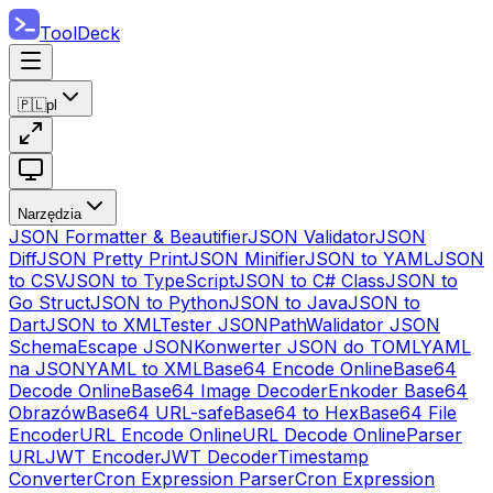
ToolDeck
🇵🇱
pl
Narzędzia
JSON Formatter & Beautifier
JSON Validator
JSON
Diff
JSON Pretty Print
JSON Minifier
JSON to YAML
JSON
to CSV
JSON to TypeScript
JSON to C# Class
JSON to
Go Struct
JSON to Python
JSON to Java
JSON to
Dart
JSON to XML
Tester JSONPath
Walidator JSON
Schema
Escape JSON
Konwerter JSON do TOML
YAML
na JSON
YAML to XML
Base64 Encode Online
Base64
Decode Online
Base64 Image Decoder
Enkoder Base64
Obrazów
Base64 URL-safe
Base64 to Hex
Base64 File
Encoder
URL Encode Online
URL Decode Online
Parser
URL
JWT Encoder
JWT Decoder
Timestamp
Converter
Cron Expression Parser
Cron Expression