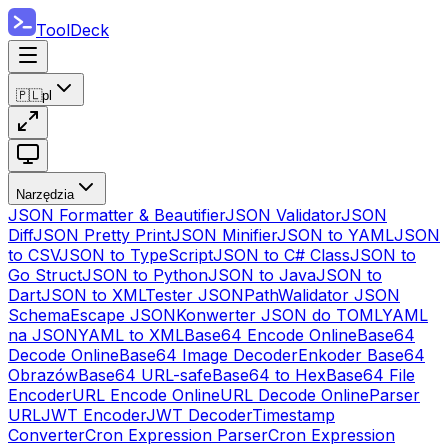
ToolDeck
🇵🇱
pl
Narzędzia
JSON Formatter & Beautifier
JSON Validator
JSON
Diff
JSON Pretty Print
JSON Minifier
JSON to YAML
JSON
to CSV
JSON to TypeScript
JSON to C# Class
JSON to
Go Struct
JSON to Python
JSON to Java
JSON to
Dart
JSON to XML
Tester JSONPath
Walidator JSON
Schema
Escape JSON
Konwerter JSON do TOML
YAML
na JSON
YAML to XML
Base64 Encode Online
Base64
Decode Online
Base64 Image Decoder
Enkoder Base64
Obrazów
Base64 URL-safe
Base64 to Hex
Base64 File
Encoder
URL Encode Online
URL Decode Online
Parser
URL
JWT Encoder
JWT Decoder
Timestamp
Converter
Cron Expression Parser
Cron Expression