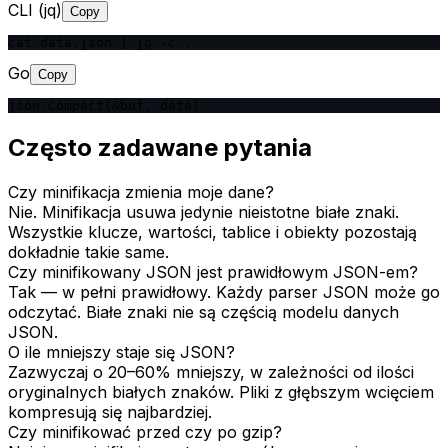
CLI (jq)
Copy
cat data.json | jq -c .
Go
Copy
json.Compact(&buf, data)
Często zadawane pytania
Czy minifikacja zmienia moje dane?
Nie. Minifikacja usuwa jedynie nieistotne białe znaki.
Wszystkie klucze, wartości, tablice i obiekty pozostają
dokładnie takie same.
Czy minifikowany JSON jest prawidłowym JSON-em?
Tak — w pełni prawidłowy. Każdy parser JSON może go
odczytać. Białe znaki nie są częścią modelu danych
JSON.
O ile mniejszy staje się JSON?
Zazwyczaj o 20–60% mniejszy, w zależności od ilości
oryginalnych białych znaków. Pliki z głębszym wcięciem
kompresują się najbardziej.
Czy minifikować przed czy po gzip?