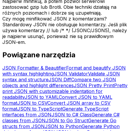
Najpierw minifikuj, a potem pozwól serwerowi
zastosować gzip lub Brotli. Obie techniki działają na
różnych poziomach i dobrze się uzupełniają.
Czy mogę minifikować JSON z komentarzami?
Standardowy JSON nie obsługuje komentarzy. Jeśli plik
używa komentarzy // lub /* */ (JSONC/JSON5), należy
je najpierw usunąć, ponieważ nie są prawidłowym
JSON-em.
Powiązane narzędzia
JSON Formatter & Beautifier
Format and beautify JSON
with syntax highlighting
JSON Validator
Validate JSON
syntax and structure
JSON Diff
Compare two JSON
objects and highlight differences
JSON Pretty Print
Pretty
print JSON with customizable indentation for
readability
JSON to YAML
Convert JSON to YAML
format
JSON to CSV
Convert JSON array to CSV
format
JSON to TypeScript
Generate TypeScript
interfaces from JSON
JSON to C# Class
Generate C#
classes from JSON
JSON to Go Struct
Generate Go
structs from JSON
JSON to Python
Generate Python