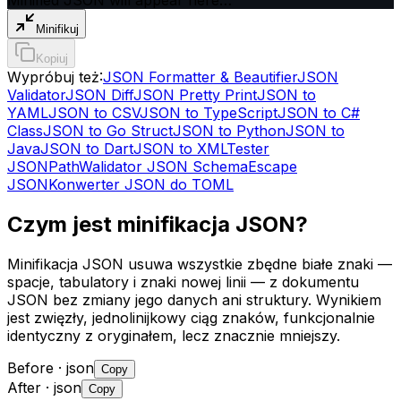
Minifikuj
Kopiuj
Wypróbuj też:
JSON Formatter & Beautifier
JSON
Validator
JSON Diff
JSON Pretty Print
JSON to
YAML
JSON to CSV
JSON to TypeScript
JSON to C#
Class
JSON to Go Struct
JSON to Python
JSON to
Java
JSON to Dart
JSON to XML
Tester
JSONPath
Walidator JSON Schema
Escape
JSON
Konwerter JSON do TOML
Czym jest minifikacja JSON?
Minifikacja JSON usuwa wszystkie zbędne białe znaki —
spacje, tabulatory i znaki nowej linii — z dokumentu
JSON bez zmiany jego danych ani struktury. Wynikiem
jest zwięzły, jednolinijkowy ciąg znaków, funkcjonalnie
identyczny z oryginałem, lecz znacznie mniejszy.
Before
· json
Copy
After
· json
Copy