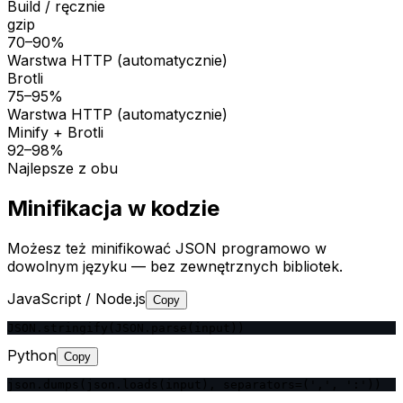
Build / ręcznie
gzip
70–90%
Warstwa HTTP (automatycznie)
Brotli
75–95%
Warstwa HTTP (automatycznie)
Minify + Brotli
92–98%
Najlepsze z obu
Minifikacja w kodzie
Możesz też minifikować JSON programowo w
dowolnym języku — bez zewnętrznych bibliotek.
JavaScript / Node.js
Copy
JSON.stringify(JSON.parse(input))
Python
Copy
json.dumps(json.loads(input), separators=(',', ':'))