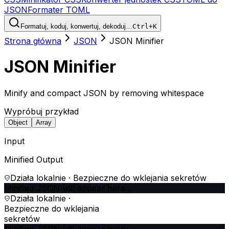
JSON
Formater TOML
Formatuj, koduj, konwertuj, dekoduj…
Ctrl+K
Strona główna
JSON
JSON Minifier
JSON Minifier
Minify and compact JSON by removing whitespace
Wypróbuj przykład
Object
Array
Input
Minified Output
Działa lokalnie · Bezpieczne do wklejania sekretów
Minified JSON will appear here…
Działa lokalnie ·
Bezpieczne do wklejania
sekretów
Minified JSON will appear here…