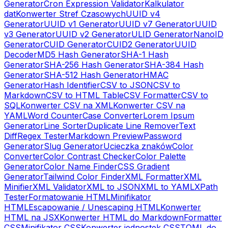
Generator
Cron Expression Validator
Kalkulator
dat
Konwerter Stref Czasowych
UUID v4
Generator
UUID v1 Generator
UUID v7 Generator
UUID
v3 Generator
UUID v2 Generator
ULID Generator
NanoID
Generator
CUID Generator
CUID2 Generator
UUID
Decoder
MD5 Hash Generator
SHA-1 Hash
Generator
SHA-256 Hash Generator
SHA-384 Hash
Generator
SHA-512 Hash Generator
HMAC
Generator
Hash Identifier
CSV to JSON
CSV to
Markdown
CSV to HTML Table
CSV Formatter
CSV to
SQL
Konwerter CSV na XML
Konwerter CSV na
YAML
Word Counter
Case Converter
Lorem Ipsum
Generator
Line Sorter
Duplicate Line Remover
Text
Diff
Regex Tester
Markdown Preview
Password
Generator
Slug Generator
Ucieczka znaków
Color
Converter
Color Contrast Checker
Color Palette
Generator
Color Name Finder
CSS Gradient
Generator
Tailwind Color Finder
XML Formatter
XML
Minifier
XML Validator
XML to JSON
XML to YAML
XPath
Tester
Formatowanie HTML
Minifikator
HTML
Escapowanie / Unescaping HTML
Konwerter
HTML na JSX
Konwerter HTML do Markdown
Formatter
CSS
Minifikator CSS
Konwerter jednostek CSS
TOML do