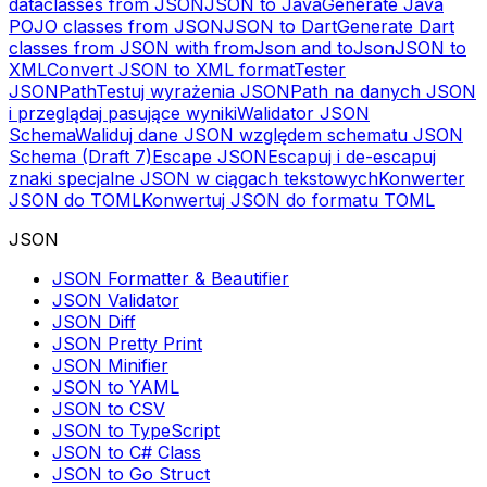
dataclasses from JSON
JSON to Java
Generate Java
POJO classes from JSON
JSON to Dart
Generate Dart
classes from JSON with fromJson and toJson
JSON to
XML
Convert JSON to XML format
Tester
JSONPath
Testuj wyrażenia JSONPath na danych JSON
i przeglądaj pasujące wyniki
Walidator JSON
Schema
Waliduj dane JSON względem schematu JSON
Schema (Draft 7)
Escape JSON
Escapuj i de-escapuj
znaki specjalne JSON w ciągach tekstowych
Konwerter
JSON do TOML
Konwertuj JSON do formatu TOML
JSON
JSON Formatter & Beautifier
JSON Validator
JSON Diff
JSON Pretty Print
JSON Minifier
JSON to YAML
JSON to CSV
JSON to TypeScript
JSON to C# Class
JSON to Go Struct