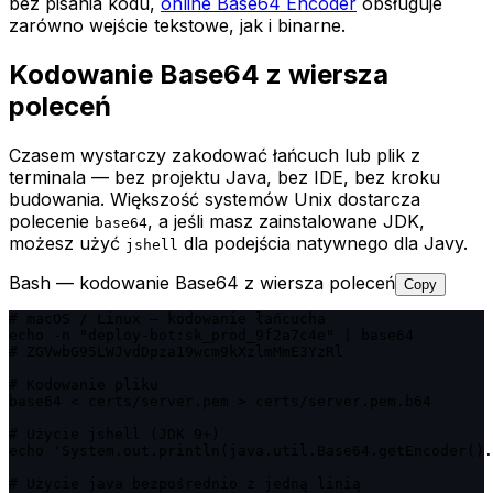
bez pisania kodu,
online Base64 Encoder
obsługuje
zarówno wejście tekstowe, jak i binarne.
Kodowanie Base64 z wiersza
poleceń
Czasem wystarczy zakodować łańcuch lub plik z
terminala — bez projektu Java, bez IDE, bez kroku
budowania. Większość systemów Unix dostarcza
polecenie
, a jeśli masz zainstalowane JDK,
base64
możesz użyć
dla podejścia natywnego dla Javy.
jshell
Bash — kodowanie Base64 z wiersza poleceń
Copy
# macOS / Linux — kodowanie łańcucha

echo -n "deploy-bot:sk_prod_9f2a7c4e" | base64

# ZGVwbG95LWJvdDpza19wcm9kXzlmMmE3YzRl

# Kodowanie pliku

base64 < certs/server.pem > certs/server.pem.b64

# Użycie jshell (JDK 9+)

echo 'System.out.println(java.util.Base64.getEncoder().
# Użycie java bezpośrednio z jedną linią
