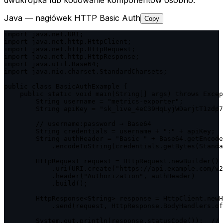
dwukropka lub kodowanie komponentów osobno.
Java — nagłówek HTTP Basic Auth
Copy
import java.net.URI;

import java.net.http.HttpClient;

import java.net.http.HttpRequest;

import java.net.http.HttpResponse;

import java.util.Base64;

import java.nio.charset.StandardCharsets;

public class BasicAuthExample {

    public static void main(String[] args) throws Excep
        String username = "metrics-exporter";

        String apiKey = "sk_live_4eC39HqLyjWDarjtT1zdp7
        // username:password → Base64

        String credentials = username + ":" + apiKey;

        String authHeader = "Basic " + Base64.getEncode
            .encodeToString(credentials.getBytes(Standa
        HttpRequest request = HttpRequest.newBuilder()

            .uri(URI.create("https://api.example.com/v2
            .header("Authorization", authHeader)

            .build();

        HttpResponse<String> response = HttpClient.newH
            .send(request, HttpResponse.BodyHandlers.of
        System.out.println(response.statusCode());  // 