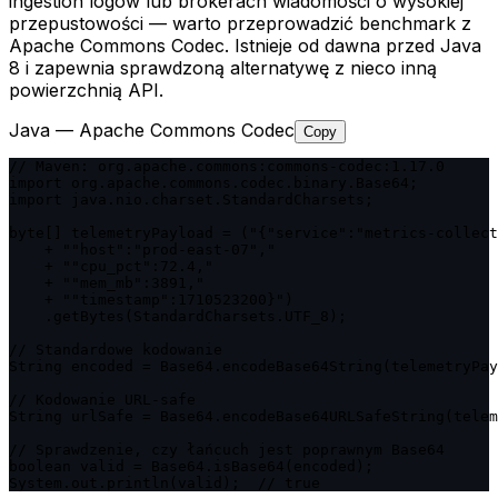
ingestion logów lub brokerach wiadomości o wysokiej
przepustowości — warto przeprowadzić benchmark z
Apache Commons Codec. Istnieje od dawna przed Java
8 i zapewnia sprawdzoną alternatywę z nieco inną
powierzchnią API.
Java — Apache Commons Codec
Copy
// Maven: org.apache.commons:commons-codec:1.17.0

import org.apache.commons.codec.binary.Base64;

import java.nio.charset.StandardCharsets;

byte[] telemetryPayload = ("{"service":"metrics-collect
    + ""host":"prod-east-07","

    + ""cpu_pct":72.4,"

    + ""mem_mb":3891,"

    + ""timestamp":1710523200}")

    .getBytes(StandardCharsets.UTF_8);

// Standardowe kodowanie

String encoded = Base64.encodeBase64String(telemetryPay
// Kodowanie URL-safe

String urlSafe = Base64.encodeBase64URLSafeString(telem
// Sprawdzenie, czy łańcuch jest poprawnym Base64

boolean valid = Base64.isBase64(encoded);

System.out.println(valid);  // true