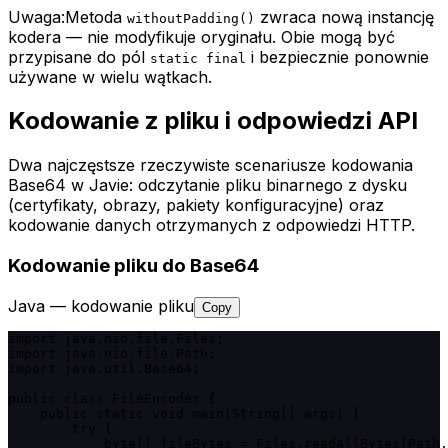
Uwaga:
Metoda
zwraca nową instancję
withoutPadding()
kodera — nie modyfikuje oryginału. Obie mogą być
przypisane do pól
i bezpiecznie ponownie
static final
używane w wielu wątkach.
Kodowanie z pliku i odpowiedzi API
Dwa najczęstsze rzeczywiste scenariusze kodowania
Base64 w Javie: odczytanie pliku binarnego z dysku
(certyfikaty, obrazy, pakiety konfiguracyjne) oraz
kodowanie danych otrzymanych z odpowiedzi HTTP.
Kodowanie pliku do Base64
Java — kodowanie pliku
Copy
import java.nio.file.Files;

import java.nio.file.Path;

import java.util.Base64;

public class FileEncoder {

    public static void main(String[] args) {

        try {

            byte[] fileBytes = Files.readAllBytes(Path.