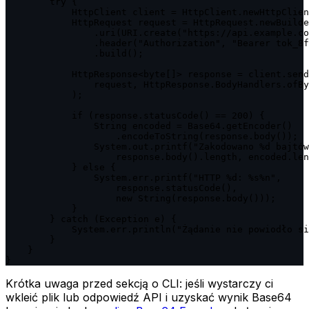
        try {

            HttpClient client = HttpClient.newHttpClien
            HttpRequest request = HttpRequest.newBuilde
                .uri(URI.create("https://api.example.co
                .header("Authorization", "Bearer tok_8f
                .build();

            HttpResponse<byte[]> response = client.send
                request, HttpResponse.BodyHandlers.ofBy
            );

            if (response.statusCode() == 200) {

                String encoded = Base64.getEncoder()

                    .encodeToString(response.body());

                System.out.printf("Zakodowano %d bajtów
                    response.body().length, encoded.len
            } else {

                System.err.printf("HTTP %d: %s%n",

                    response.statusCode(),

                    new String(response.body()));

            }

        } catch (Exception e) {

            System.err.println("Żądanie nie powiodło si
        }

    }

}
Krótka uwaga przed sekcją o CLI: jeśli wystarczy ci
wkleić plik lub odpowiedź API i uzyskać wynik Base64