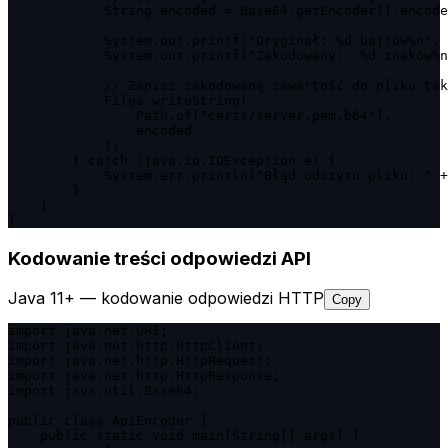
            String encoded = Base64.getEncoder().encode
            System.out.printf("Oryginał: %d bajtów%n", 
            System.out.printf("Zakodowany:  %d znaków%n
            // Zapisz zakodowaną zawartość do pliku tek
            Files.writeString(

                Path.of("certs/server.pem.b64"),

                encoded

            );

        } catch (java.io.IOException e) {

            System.err.println("Błąd odczytu pliku: " +
        }

    }

}
Kodowanie treści odpowiedzi API
Java 11+ — kodowanie odpowiedzi HTTP
Copy
import java.net.URI;

import java.net.http.HttpClient;

import java.net.http.HttpRequest;

import java.net.http.HttpResponse;

import java.util.Base64;

public class ApiEncoder {

    public static void main(String[] args) {
