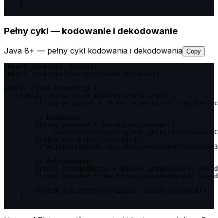
    }

}
Pełny cykl — kodowanie i dekodowanie
Java 8+ — pełny cykl kodowania i dekodowania
Copy
import java.util.Base64;

import java.nio.charset.StandardCharsets;

public class RoundTrip {

    public static void main(String[] args) {

        String original = "X-Correlation-ID: req_8a4f2c
        // Kodowanie

        String encoded = Base64.getEncoder()

            .encodeToString(original.getBytes(StandardC
        System.out.println(encoded);

        // WC1Db3JyZWxhdGlvbi1JRDogcmVxXzhhNGYyYzkxLWU3
        // Dekodowanie

        byte[] decodedBytes = Base64.getDecoder().decod
        String decoded = new String(decodedBytes, Stand
        System.out.println(original.equals(decoded));  
    }

}