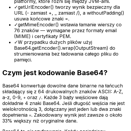
platformy, które różni się między JVM-ami.
✓
getUrlEncoder() tworzy wynik bezpieczny dla
URL (- zamiast +, _ zamiast /), a withoutPadding()
usuwa końcowe znaki =.
✓
getMimeEncoder() wstawia łamanie wierszy co
76 znaków — wymagane przez formaty email
(MIME) i certyfikaty PEM.
✓
W przypadku dużych plików użyj
Base64.getEncoder().wrap(OutputStream) do
strumieniowania bez ładowania całego pliku do
pamięci.
Czym jest kodowanie Base64?
Base64 konwertuje dowolne dane binarne na łańcuch
składający się z 64 drukowalnych znaków ASCII: A-Z,
a-z, 0-9,
oraz
. Każde 3 bajty wejściowe dają
+
/
dokładnie 4 znaki Base64. Jeśli długość wejścia nie jest
wielokrotnością 3, dołączany jest jeden lub dwa znaki
dopełnienia
.
Zakodowany wynik jest zawsze o około
=
33% większy niż oryginalne dane.