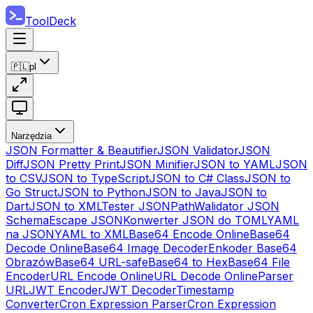
ToolDeck
🇵🇱
pl
Narzędzia
JSON Formatter & Beautifier
JSON Validator
JSON
Diff
JSON Pretty Print
JSON Minifier
JSON to YAML
JSON
to CSV
JSON to TypeScript
JSON to C# Class
JSON to
Go Struct
JSON to Python
JSON to Java
JSON to
Dart
JSON to XML
Tester JSONPath
Walidator JSON
Schema
Escape JSON
Konwerter JSON do TOML
YAML
na JSON
YAML to XML
Base64 Encode Online
Base64
Decode Online
Base64 Image Decoder
Enkoder Base64
Obrazów
Base64 URL-safe
Base64 to Hex
Base64 File
Encoder
URL Encode Online
URL Decode Online
Parser
URL
JWT Encoder
JWT Decoder
Timestamp
Converter
Cron Expression Parser
Cron Expression