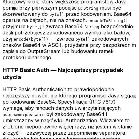
Kluczowy krok, który większość programistów Java
pomija przy pierwszym podejściu:
musi być
String
skonwertowany do
przed kodowaniem. Base64
byte[]
operuje na bajtach, nie na znakach.
encodeToString()
przyjmuje
i zwraca Base64
bezpośrednio.
byte[]
String
Jeśli potrzebujesz zakodowanego wyniku jako bajtów,
użyj
— zwraca
zakodowanych
encode(byte[])
byte[]
znaków Base64 w ASCII, przydatne przy bezpośrednim
zapisie do OutputStream lub budowaniu ramek
protokołu binarnego.
HTTP Basic Auth — Najczęstszy przypadek
użycia
HTTP Basic Authentication to prawdopodobnie
najczęstszy powód, dla którego programiści Java sięgają
po kodowanie Base64. Specyfikacja (RFC 7617)
wymaga, aby łańcuch danych uwierzytelniających
był zakodowany Base64 i
username:password
umieszczony w nagłówku Authorization. Widziałem to
zrobione niepoprawnie więcej razy, niż jestem w stanie
zliczyć — zazwyczaj przez zapomnienie separatora