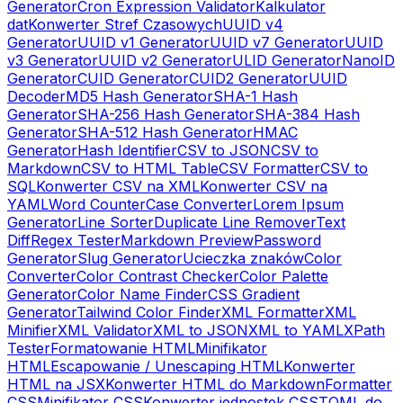
Generator
Cron Expression Validator
Kalkulator
dat
Konwerter Stref Czasowych
UUID v4
Generator
UUID v1 Generator
UUID v7 Generator
UUID
v3 Generator
UUID v2 Generator
ULID Generator
NanoID
Generator
CUID Generator
CUID2 Generator
UUID
Decoder
MD5 Hash Generator
SHA-1 Hash
Generator
SHA-256 Hash Generator
SHA-384 Hash
Generator
SHA-512 Hash Generator
HMAC
Generator
Hash Identifier
CSV to JSON
CSV to
Markdown
CSV to HTML Table
CSV Formatter
CSV to
SQL
Konwerter CSV na XML
Konwerter CSV na
YAML
Word Counter
Case Converter
Lorem Ipsum
Generator
Line Sorter
Duplicate Line Remover
Text
Diff
Regex Tester
Markdown Preview
Password
Generator
Slug Generator
Ucieczka znaków
Color
Converter
Color Contrast Checker
Color Palette
Generator
Color Name Finder
CSS Gradient
Generator
Tailwind Color Finder
XML Formatter
XML
Minifier
XML Validator
XML to JSON
XML to YAML
XPath
Tester
Formatowanie HTML
Minifikator
HTML
Escapowanie / Unescaping HTML
Konwerter
HTML na JSX
Konwerter HTML do Markdown
Formatter
CSS
Minifikator CSS
Konwerter jednostek CSS
TOML do