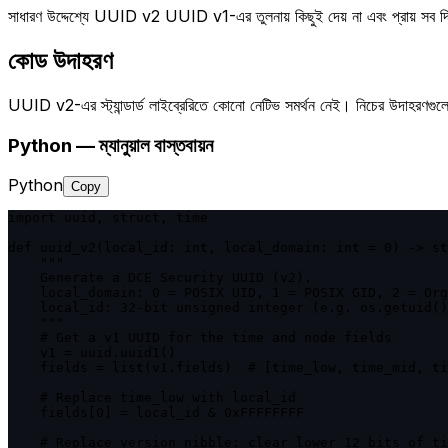
সাধারণ উদ্দেশ্যে UUID v2 UUID v1-এর তুলনায় কিছুই দেয় না এবং প্রায় সব 
কোড উদাহরণ
UUID v2-এর স্ট্যান্ডার্ড লাইব্রেরিতে কোনো নেটিভ সমর্থন নেই। নিচের উদাহরণগ
Python — ম্যানুয়াল বাস্তবায়ন
Python
Copy
import uuid, struct, time

def uuid_v2(local_id: int, local_domain: int = 0) -> st
    """

    Generate a DCE Security UUID (v2).

    local_domain: 0 = POSIX UID, 1 = POSIX GID, 2 = Org

    local_id: 32-bit unsigned integer (e.g. os.getuid()
    """

    # Get a v1 UUID for the time and node fields

    v1 = uuid.uuid1()

    fields = list(v1.fields)  # [time_low, time_mid, ti
    # Replace time_low with local_id

    fields[0] = local_id & 0xFFFFFFFF

    # Replace version nibble: clear lower 12 bits of ti