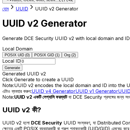
ফরম্যাট, এনকোড, কনভার্ট, ডিকোড…
Ctrl+K
হোম
UUID
UUID v2 Generator
UUID v2 Generator
Generate DCE Security UUID v2 with local domain and ID
Local Domain
POSIX UID (0)
POSIX GID (1)
Org (2)
Local ID
Generate
Generated UUID v2
Click Generate to create a UUID
Note:
UUID v2 encodes the local domain and ID into the 
এটাও ব্যবহার করুন:
UUID v4 Generator
UUID v1 Generator
UUID
Note:
UUID v2 একটি লেগ্যাসি ফরম্যাট
যা DCE Security প্রসঙ্গের জন্য সংজ্ঞ
UUID v2 কী?
UUID v2 হলো
DCE Security
UUID সংস্করণ, যা Distributed Compu
ক্ষেত্রে একটি POSIX ব্যবহারকারী বা গ্রুপ শনাক্তকারী (UID/GID) এমবেড কর