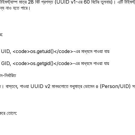
স্ট্যাম্প মাত্র 28 বিট প্রশস্ত (UUID v1-এর 60 বিটের তুলনায়)। এটি টাইমস্ট্যা
্য নাও হতে পারে।
ে:
, <code>os.getuid()</code>-এর মাধ্যমে পাওয়া যায়
, <code>os.getgid()</code>-এর মাধ্যমে পাওয়া যায়
নির্ধারিত
িত। বাস্তবে, পাওয়া UUID v2 মানগুলোতে শুধুমাত্র ডোমেন
(Person/UID) সাধা
0
 করে তোলে: