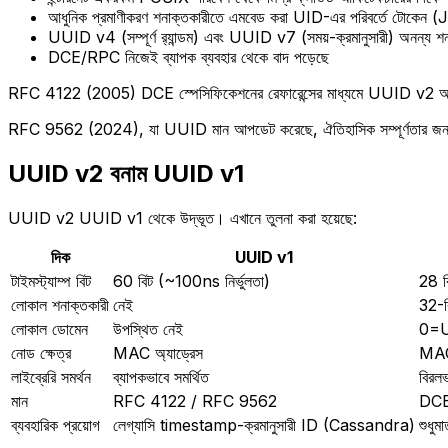
আধুনিক প্রমাণীকরণ শনাক্তকারীতে এমবেড করা UID-এর পরিবর্তে টোকেন
UUID v4 (সম্পূর্ণ র‍্যান্ডম) এবং UUID v7 (সময়-ক্রমানুসারী) অনন্য শনাক
DCE/RPC নিজেই ব্যাপক ব্যবহার থেকে বাদ পড়েছে
RFC 4122 (2005) DCE স্পেসিফিকেশনের রেফারেন্সের মাধ্যমে UUID v2 অন্তর্ভু
RFC 9562 (2024), যা UUID মান আপডেট করেছে, ঐতিহাসিক সম্পূর্ণতার জন্য UU
UUID v2 বনাম UUID v1
UUID v2 UUID v1 থেকে উদ্ভূত। এখানে তুলনা করা হয়েছে:
দিক
UUID v1
টাইমস্ট্যাম্প বিট
60 বিট (~100ns নির্ভুলতা)
28 বি
লোকাল শনাক্তকারী
নেই
32-
লোকাল ডোমেন
উপস্থিত নেই
0=U
নোড ক্ষেত্র
MAC অ্যাড্রেস
MAC 
লাইব্রেরি সমর্থন
ব্যাপকভাবে সমর্থিত
বিরলভ
মান
RFC 4122 / RFC 9562
DCE
ব্যবহারিক প্রয়োগ
লেগ্যাসি timestamp-ক্রমানুসারী ID (Cassandra)
শুধু