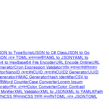
SON to TypeScript
JSON to C# Class
JSON to Go
ON থেকে TOML রূপান্তরকারী
YAML to JSON
YAML to
4 to Hex
Base64 File Encoder
URL Encode Online
URL
nerator
Cron Expression Validator
তারিখ ক্যালকুলেটর
টাইমজোন
tor
NanoID জেনারেটর
CUID জেনারেটর
CUID2 Generator
UUID
enerator
HMAC Generator
Hash Identifier
CSV to
রী
Word Counter
Case Converter
Lorem Ipsum
erator
স্ট্রিং এস্কেপ
Color Converter
Color Contrast
Minifier
XML Validator
XML to JSON
XML to YAML
XPath
টার
CSS মিনিফায়ার
CSS ইউনিট কনভার্টার
TOML থেকে JSON
TOML