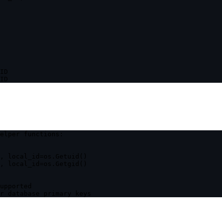
ID

elper functions:

, local_id=os.Getuid()

, local_id=os.Getgid()

upported
