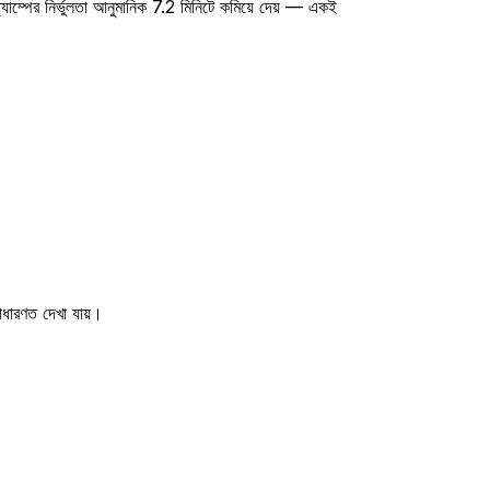
ম্পের নির্ভুলতা আনুমানিক 7.2 মিনিটে কমিয়ে দেয় — একই
রণত দেখা যায়।