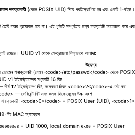
োকাল শনাক্তকারী
(যেমন POSIX UID) দিয়ে প্রতিস্থাপিত হয় এবং একটি 1-বাইট
l
ৈরি করার প্রয়োজন হবে না। এই পৃষ্ঠাটি সম্পূর্ণতার জন্য ফরম্যাটটি আলোচনা করে 
 রয়েছে। UUID v1 থেকে ক্ষেত্রগুলো নিম্নরূপে আলাদা:
উদ্দেশ্য
োমেন শনাক্তকারী (যেমন <code>/etc/passwd</code> থেকে POSIX UID
টাইমস্ট্যাম্পের মধ্যবর্তী 16 বিট
 12 টাইমস্ট্যাম্প বিট, সংস্করণ নিবল <code>2</code>-এ সেট করা
ভেরিয়েন্ট বিট এবং ক্লক সিকোয়েন্সের উচ্চ অংশ
 শনাক্তকারী: <code>0</code> = POSIX User (UID), <code>
8-বিট MAC অ্যাড্রেস
= UID 1000, local_domain
= POSIX User
000003e8
0x00