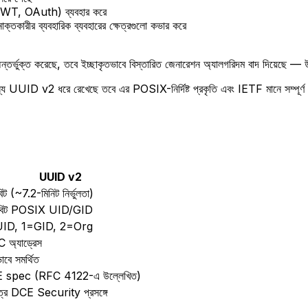
 (JWT, OAuth) ব্যবহার করে
্তকারীর ব্যবহারিক ব্যবহারের ক্ষেত্রগুলো কভার করে
ক্ত করেছে, তবে ইচ্ছাকৃতভাবে বিস্তারিত জেনারেশন অ্যালগরিদম বাদ দিয়েছে — উল
ID v2 ধরে রেখেছে তবে এর POSIX-নির্দিষ্ট প্রকৃতি এবং IETF মানে সম্পূর্ণ জ
UUID v2
ট (~7.2-মিনিট নির্ভুলতা)
বিট POSIX UID/GID
ID, 1=GID, 2=Org
অ্যাড্রেস
াবে সমর্থিত
 spec (RFC 4122-এ উল্লেখিত)
মাত্র DCE Security প্রসঙ্গে