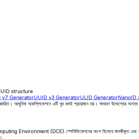
UUID structure
 v7 Generator
UUID v3 Generator
ULID Generator
NanoID জে
ায়িত। আধুনিক অ্যাপ্লিকেশনে এটি খুব কমই প্রয়োজন হয়। সাধারণ উদ্দেশ্যের অনন
ting Environment (DCE) স্পেসিফিকেশনের অংশ হিসেবে মানকীকৃত এবং RFC
ে।