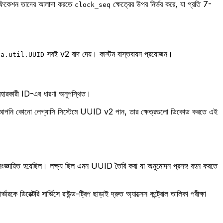
িফিকেশন তাদের আলাদা করতে
ক্ষেত্রের উপর নির্ভর করে, যা প্রতি 7-
clock_seq
সবই v2 বাদ দেয়। কাস্টম বাস্তবায়ন প্রয়োজন।
va.util.UUID
হারকারী ID-এর ধারণা অনুপস্থিত।
ি আপনি কোনো লেগ্যাসি সিস্টেমে UUID v2 পান, তার ক্ষেত্রগুলো ডিকোড করতে এই
য়েছিল। লক্ষ্য ছিল এমন UUID তৈরি করা যা অনুমোদন প্রসঙ্গ বহন করতে
ক্টরি সার্ভিসে রাউন্ড-ট্রিপ ছাড়াই দ্রুত অ্যাক্সেস কন্ট্রোল তালিকা পরীক্ষা