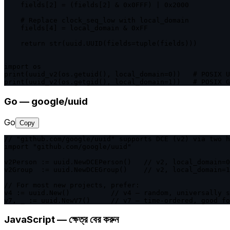
    fields[2] = (fields[2] & 0x0FFF) | 0x2000

    # Replace clock_seq_low with local_domain

    fields[4] = local_domain & 0xFF

    return str(uuid.UUID(fields=tuple(fields)))

import os

print(uuid_v2(os.getuid(), local_domain=0))   # POSIX U
Go — google/uuid
Go
Copy
// "github.com/google/uuid" supports DCE (v2) via two h
import "github.com/google/uuid"

v2Person := uuid.NewDCEPerson()   // v2, local_domain=0
v2Group  := uuid.NewDCEGroup()    // v2, local_domain=1
// For most new projects, prefer:

v4 := uuid.New()          // v4 — random, universally s
JavaScript — ক্ষেত্র বের করুন