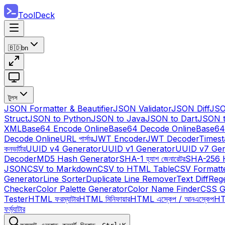
ToolDeck
🇧🇩
bn
টুলস
JSON Formatter & Beautifier
JSON Validator
JSON Diff
JSO
Struct
JSON to Python
JSON to Java
JSON to Dart
JSON 
XML
Base64 Encode Online
Base64 Decode Online
Base64
Decode Online
URL পার্সার
JWT Encoder
JWT Decoder
Times
কনভার্টার
UUID v4 Generator
UUID v1 Generator
UUID v7 Gen
Decoder
MD5 Hash Generator
SHA-1 হ্যাশ জেনারেটর
SHA-256 
JSON
CSV to Markdown
CSV to HTML Table
CSV Formatt
Generator
Line Sorter
Duplicate Line Remover
Text Diff
Reg
Checker
Color Palette Generator
Color Name Finder
CSS G
Tester
HTML ফরম্যাটার
HTML মিনিফায়ার
HTML এস্কেপ / আনএস্কেপ
HTM
ফর্ম্যাটার