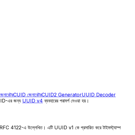
নারেটর
CUID জেনারেটর
CUID2 Generator
UUID Decoder
্য ID-এর জন্য
UUID v4
ব্যবহারের পরামর্শ দেওয়া হয়।
 4122-এ উল্লেখিত। এটি UUID v1 কে প্রসারিত করে টাইমস্ট্যাম্প