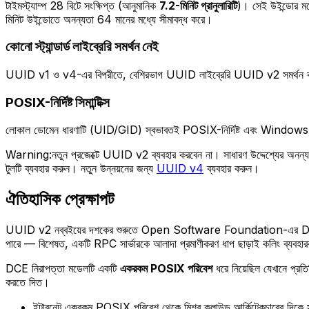
টাইমস্ট্যাম্প 28 বিটে সংক্ষিপ্ত (আনুমানিক
7.2-মিনিট গ্রানুলারিটি
)। সেই উইন্ডোর ম
মিনিট উইন্ডোতে অনন্যতা 64 মানের মধ্যে সীমাবদ্ধ করে।
কোনো স্ট্যান্ডার্ড লাইব্রেরি সমর্থন নেই
UUID v1 ও v4-এর বিপরীতে, বেশিরভাগ UUID লাইব্রেরি UUID v2 সমর্থন 
POSIX-নির্দিষ্ট সিমান্টিক্স
লোকাল ডোমেন ধারণাটি (UID/GID) স্বভাবতই POSIX-নির্দিষ্ট এবং Windows, এমব
Warning:
নতুন প্রজেক্টে UUID v2 ব্যবহার করবেন না। সাধারণ উদ্দেশ্যের অন
টুলটি ব্যবহার করুন। নতুন উন্নয়নের জন্য
UUID v4
ব্যবহার করুন।
ঐতিহাসিক প্রেক্ষাপট
UUID v2 নব্বইয়ের দশকের শুরুতে Open Software Foundation-এর Distr
পারে — বিশেষত, একটি RPC সার্ভারকে আলাদা প্রমাণীকরণ ধাপ ছাড়াই কলিং ব্যবহা
DCE নিরাপত্তা মডেলটি একটি
একরকম POSIX পরিবেশ
ধরে নিয়েছিল যেখানে প্রতি
করতে দিত।
ইন্টারনেট একরকম POSIX পরিবেশ থেকে মিশ্র ক্লাউড আর্কিটেকচারের দিকে 