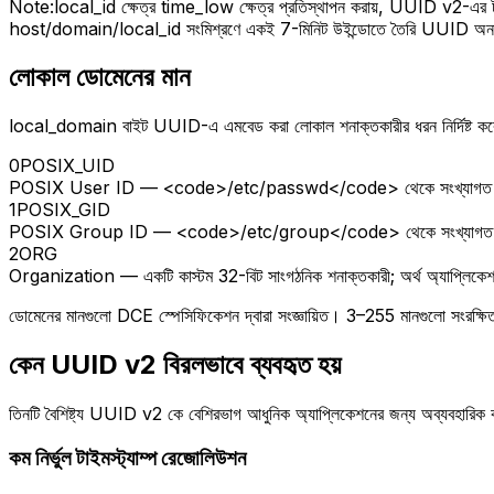
Note:
local_id ক্ষেত্র time_low ক্ষেত্র প্রতিস্থাপন করায়, UUID v2-এর টাইম
host/domain/local_id সংমিশ্রণে একই 7-মিনিট উইন্ডোতে তৈরি UUID অনন
লোকাল ডোমেনের মান
local_domain বাইট UUID-এ এমবেড করা লোকাল শনাক্তকারীর ধরন নির্দিষ্ট কর
0
POSIX_UID
POSIX User ID — <code>/etc/passwd</code> থেকে সংখ্যাগত UID
1
POSIX_GID
POSIX Group ID — <code>/etc/group</code> থেকে সংখ্যাগত GID
2
ORG
Organization — একটি কাস্টম 32-বিট সাংগঠনিক শনাক্তকারী; অর্থ অ্যাপ্লিকেশন-
ডোমেনের মানগুলো DCE স্পেসিফিকেশন দ্বারা সংজ্ঞায়িত। 3–255 মানগুলো সংরক্ষ
কেন UUID v2 বিরলভাবে ব্যবহৃত হয়
তিনটি বৈশিষ্ট্য UUID v2 কে বেশিরভাগ আধুনিক অ্যাপ্লিকেশনের জন্য অব্যবহারিক
কম নির্ভুল টাইমস্ট্যাম্প রেজোলিউশন