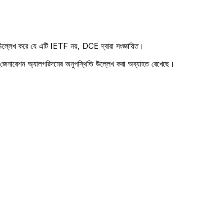
্লেখ করে যে এটি IETF নয়, DCE দ্বারা সংজ্ঞায়িত।
েনারেশন অ্যালগরিদমের অনুপস্থিতি উল্লেখ করা অব্যাহত রেখেছে।