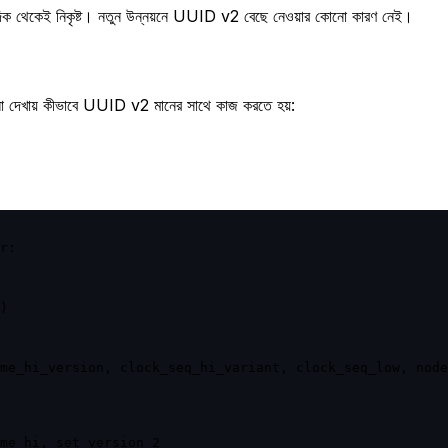
দিক থেকেই নিকৃষ্ট। নতুন উন্নয়নে UUID v2 বেছে নেওয়ার কোনো কারণ নেই।
ুলো দেখায় কীভাবে UUID v2 মানের সাথে কাজ করতে হয়:
r:

)

me_hi_version, clock_seq_hi_variant, clock_seq_low, node
me_hi, set version 2
