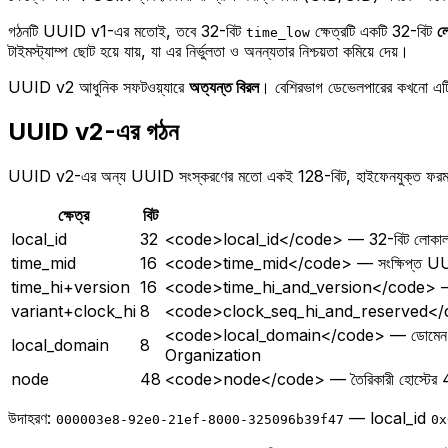
গঠনটি UUID v1-এর মতোই, তবে 32-বিট
ক্ষেত্রটি একটি 32-বিট
ল
time_low
টাইমস্ট্যাম্প ছোট হয়ে যায়, যা এর নির্ভুলতা ও অনন্যতার নিশ্চয়তা কমিয়ে দেয়।
UUID v2 আধুনিক সফটওয়্যারে
অত্যন্ত বিরল
। বেশিরভাগ ডেভেলপারের কখনো এটি ত
UUID v2-এর গঠন
UUID v2-এর অন্য UUID সংস্করণের মতো একই 128-বিট, হাইফেনযুক্ত ফরম্যাট
ক্ষেত্র
বিট
local_id
32
<code>local_id</code> — 32-বিট লোকাল ড
time_mid
16
<code>time_mid</code> — সংক্ষিপ্ত UUID v1 
time_hi+version
16
<code>time_hi_and_version</code> — শীর্ষ
variant+clock_hi
8
<code>clock_seq_hi_and_reserved</code> — 
<code>local_domain</code> — ডোমেন
local_domain
8
Organization
node
48
<code>node</code> — তৈরিকারী হোস্টের 4
উদাহরণ:
— local_id
000003e8-92e0-21ef-8000-325096b39f47
0x