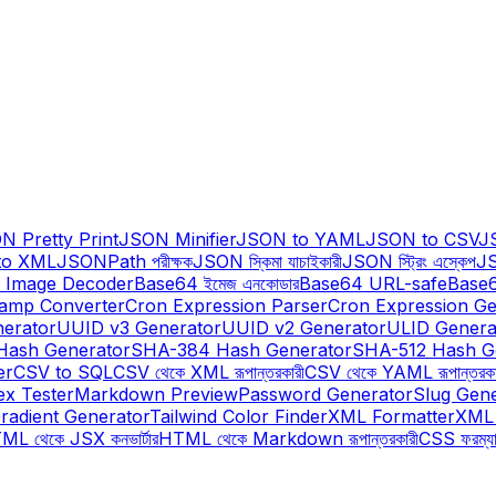
N Pretty Print
JSON Minifier
JSON to YAML
JSON to CSV
J
to XML
JSONPath পরীক্ষক
JSON স্কিমা যাচাইকারী
JSON স্ট্রিং এস্কেপ
JS
 Image Decoder
Base64 ইমেজ এনকোডার
Base64 URL-safe
Base6
tamp Converter
Cron Expression Parser
Cron Expression Ge
erator
UUID v3 Generator
UUID v2 Generator
ULID Genera
Hash Generator
SHA-384 Hash Generator
SHA-512 Hash G
er
CSV to SQL
CSV থেকে XML রূপান্তরকারী
CSV থেকে YAML রূপান্তরকা
ex Tester
Markdown Preview
Password Generator
Slug Gen
radient Generator
Tailwind Color Finder
XML Formatter
XML 
L থেকে JSX কনভার্টার
HTML থেকে Markdown রূপান্তরকারী
CSS ফরম্যা