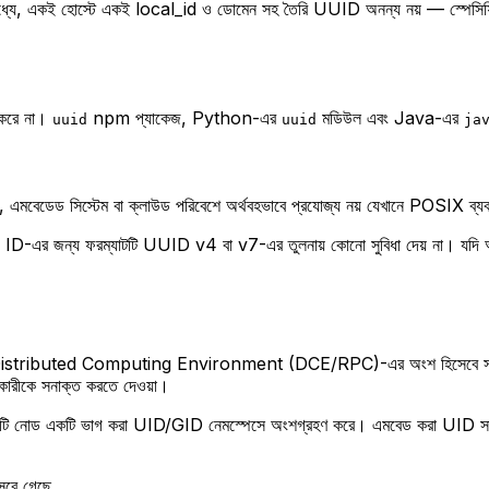
ধ্যে, একই হোস্টে একই local_id ও ডোমেন সহ তৈরি UUID অনন্য নয় — স্পেস
করে না।
npm প্যাকেজ, Python-এর
মডিউল এবং Java-এর
uuid
uuid
ja
েডেড সিস্টেম বা ক্লাউড পরিবেশে অর্থবহভাবে প্রযোজ্য নয় যেখানে POSIX ব্যব
ন্য ID-এর জন্য ফরম্যাটটি UUID v4 বা v7-এর তুলনায় কোনো সুবিধা দেয় না। যদ
ibuted Computing Environment (DCE/RPC)-এর অংশ হিসেবে সংজ্ঞায়িত হ
রকারীকে সনাক্ত করতে দেওয়া।
টি নোড একটি ভাগ করা UID/GID নেমস্পেসে অংশগ্রহণ করে। এমবেড করা UID সার্ভারকে ডিরে
সরে গেছে