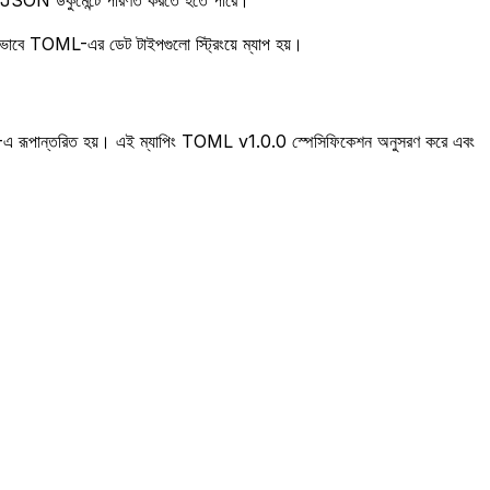
ন্য JSON ডকুমেন্টে পরিণত করতে হতে পারে।
ীভাবে TOML-এর ডেট টাইপগুলো স্ট্রিংয়ে ম্যাপ হয়।
-এ রূপান্তরিত হয়। এই ম্যাপিং TOML v1.0.0 স্পেসিফিকেশন অনুসরণ করে এবং