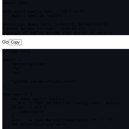
import json

with open('config.toml', 'rb') as f:

    data = tomllib.load(f)

print(json.dumps(data, indent=2, default=str))

# Dates become strings: "1979-05-27"

# Arrays of tables become JSON arrays of objects
Go
Copy
package main

import (

    "encoding/json"

    "fmt"

    "os"

    "github.com/BurntSushi/toml"

)

func main() {

    var data map[string]any

    _, err := toml.DecodeFile("config.toml", &data)

    if err != nil {

        panic(err)

    }

    out, _ := json.MarshalIndent(data, "", "  ")

    fmt.Println(string(out))

}