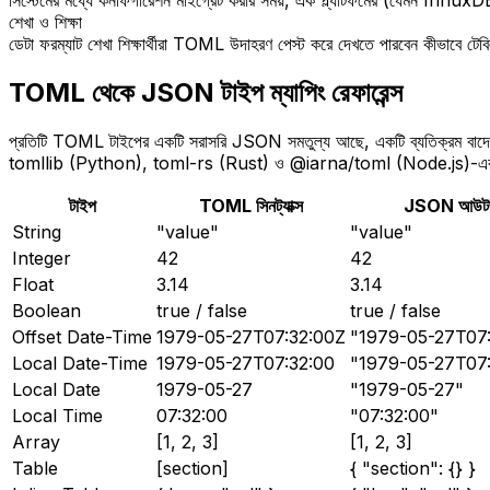
সিস্টেমের মধ্যে কনফিগারেশন মাইগ্রেট করার সময়, এক প্ল্যাটফর্মের (যেমন Inf
শেখা ও শিক্ষা
ডেটা ফরম্যাট শেখা শিক্ষার্থীরা TOML উদাহরণ পেস্ট করে দেখতে পারবেন কীভাবে টে
TOML থেকে JSON টাইপ ম্যাপিং রেফারেন্স
প্রতিটি TOML টাইপের একটি সরাসরি JSON সমতুল্য আছে, একটি ব্যতিক্রম বাদে
tomllib (Python), toml-rs (Rust) ও @iarna/toml (Node.js)-এর মতো স্ট
টাইপ
TOML সিনট্যাক্স
JSON আউটপ
String
"value"
"value"
Integer
42
42
Float
3.14
3.14
Boolean
true / false
true / false
Offset Date-Time
1979-05-27T07:32:00Z
"1979-05-27T07
Local Date-Time
1979-05-27T07:32:00
"1979-05-27T07:
Local Date
1979-05-27
"1979-05-27"
Local Time
07:32:00
"07:32:00"
Array
[1, 2, 3]
[1, 2, 3]
Table
[section]
{ "section": {} }