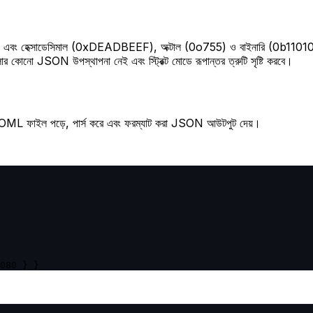
00) এবং হেক্সাডেসিমাল (0xDEADBEEF), অক্টাল (0o755) ও বাইনারি (0b11010
কোনো JSON উপস্থাপনা নেই এবং স্ট্রিক্ট মোডে রূপান্তর ত্রুটি সৃষ্টি করবে।
TOML ফাইল পড়ে, পার্স করে এবং ফরম্যাট করা JSON আউটপুট দেয়।
080 } }