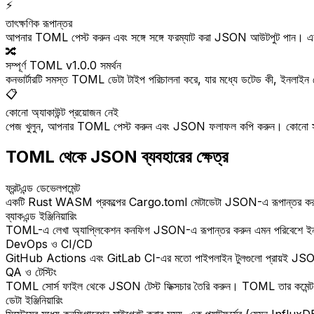
⚡
তাৎক্ষণিক রূপান্তর
আপনার TOML পেস্ট করুন এবং সঙ্গে সঙ্গে ফরম্যাট করা JSON আউটপুট পান। একট
🔀
সম্পূর্ণ TOML v1.0.0 সমর্থন
কনভার্টারটি সমস্ত TOML ডেটা টাইপ পরিচালনা করে, যার মধ্যে ডটেড কী, ইনলাইন টেবি
📋
কোনো অ্যাকাউন্ট প্রয়োজন নেই
পেজ খুলুন, আপনার TOML পেস্ট করুন এবং JSON ফলাফল কপি করুন। কোনো সাইন-আ
TOML থেকে JSON ব্যবহারের ক্ষেত্র
ফ্রন্টএন্ড ডেভেলপমেন্ট
একটি Rust WASM প্রকল্পের Cargo.toml মেটাডেটা JSON-এ রূপান্তর করুন এক
ব্যাকএন্ড ইঞ্জিনিয়ারিং
TOML-এ লেখা অ্যাপ্লিকেশন কনফিগ JSON-এ রূপান্তর করুন এমন পরিবেশে ইন
DevOps ও CI/CD
GitHub Actions এবং GitLab CI-এর মতো পাইপলাইন টুলগুলো প্রায়ই JSON ই
QA ও টেস্টিং
TOML সোর্স ফাইল থেকে JSON টেস্ট ফিক্সচার তৈরি করুন। TOML তার কমেন্ট সমর্থন 
ডেটা ইঞ্জিনিয়ারিং