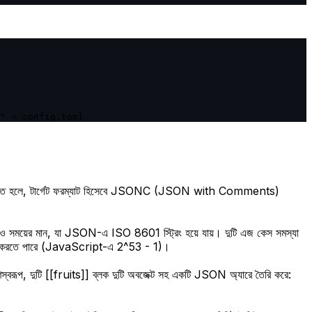
" < config.toml
মেন্ট রাখতে হলে, টার্গেট ফরম্যাট হিসেবে JSONC (JSON with Comments)
ারিখ ও সময়ের মান, যা JSON-এ ISO 8601 স্ট্রিং হয়ে যায়। দুটি এজ কেস সমস্যা
্রম করতে পারে (JavaScript-এ 2^53 - 1)।
্বরূপ, দুটি [[fruits]] ব্লক দুটি অবজেক্ট সহ একটি JSON অ্যারে তৈরি করে: