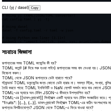
CLI (yj / dasel)
Copy
# Using yj (YAML/JSON/TOML converter)

cat config.toml | yj -tj

# Using dasel

dasel -f config.toml -r toml -w json

# Using Python one-liner (3.11+)

python3 -c "import tomllib, json, sys; print(json.dumps
সচরাচর জিজ্ঞাসা
রূপান্তরের সময় TOML কমেন্টের কী হয়?
TOML কমেন্ট (# দিয়ে শুরু হওয়া লাইন) রূপান্তরের সময় বাদ দেওয়া হয়। J
বিবেচনা করুন।
TOML থেকে JSON রূপান্তরে ডেটা হারাতে পারে?
স্ট্যান্ডার্ড TOML ডকুমেন্টের জন্য কোনো ডেটা হারায় না। সমস্ত স্ট্রিং, সংখ্য
তৈরি করতে পারে: TOML ইনফিনিটি ও NaN ফ্লোট সমর্থন করে যার কোনো JSON উ
TOML-এর অ্যারে অব টেবিল JSON-এ কীভাবে উপস্থাপিত হয়?
TOML-এর [[ডাবল-ব্র্যাকেট]] সিনট্যাক্স একটি অ্যারে অব টেবিল সংজ্ঞায়িত করে
"fruits": [{...}, {...}]. ডাবল-ব্র্যাকেট সিনট্যাক্স TOML-এর কঠিন অংশগুলোর 
রূপান্তর বিপরীতযোগ্য? JSON থেকে TOML-এ ফিরে যাওয়া যাবে?