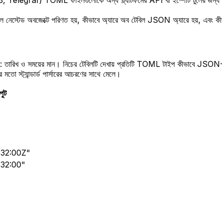
luxDB, Telegraf) TOML ফাইলগুলোকে অন্য প্ল্যাটফর্মের API বা ইম্পোর্ট টুলের জ
বিল নেস্টেড অবজেক্টে পরিণত হয়, কীভাবে অ্যারে অব টেবিল JSON অ্যারে হয়, এবং ক
: তারিখ ও সময়ের মান। নিচের টেবিলটি দেখায় প্রতিটি TOML টাইপ কীভাবে JSON
্যান্ডার্ড পার্সারের আচরণের সাথে মেলে।
ুট
:32:00Z"
32:00"