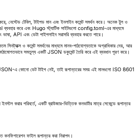
নেস্টেড টেবিল, টাইপড মান এবং ইনলাইন কমেন্ট সমর্থন করে। অনেক টুল ও
l ব্যবহার করে এবং Hugo স্ট্যাটিক সাইটগুলো config.toml-এর মাধ্যমে
ং ভাষা, API এবং ডেটা পাইপলাইন সরাসরি ব্যবহার করতে পারে।
্যাক্স ও কমেন্ট সমর্থনের মাধ্যমে মানব-পাঠযোগ্যতাকে অগ্রাধিকার দেয়, আর
ামোগতভাবে সমতুল্য একটি JSON ডকুমেন্ট তৈরি করে এই ব্যবধান পূরণ করে।
 JSON-এ কোনো ডেট টাইপ নেই, তাই রূপান্তরের সময় এই মানগুলো ISO 8601
টল করার পরিবর্তে, একটি ব্রাউজার-ভিত্তিক কনভার্টার মাত্র সেকেন্ডে রূপান্তর
্বলিত কনফিগারেশন ফাইল রূপান্তর করা নিরাপদ।