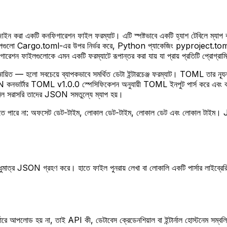
ি কনফিগারেশন ফাইল ফরম্যাট। এটি স্পষ্টভাবে একটি হ্যাশ টেবিলে ম্যাপ করে, 
্রকল্পগুলো Cargo.toml-এর উপর নির্ভর করে, Python প্যাকেজিং pyproject.tom
ইলগুলোকে এমন একটি ফরম্যাটে রূপান্তর করা যায় যা প্রায় প্রতিটি প্রোগ্রামি
সবচেয়ে ব্যাপকভাবে সমর্থিত ডেটা ইন্টারচেঞ্জ ফরম্যাট। TOML তার ন্যূনতম সিনট
নভার্টার TOML v1.0.0 স্পেসিফিকেশন অনুযায়ী TOML ইনপুট পার্স করে এবং কাঠ
ং টেবিল সরাসরি তাদের JSON সমতুল্যে ম্যাপ হয়।
ে পারে না: অফসেট ডেট-টাইম, লোকাল ডেট-টাইম, লোকাল ডেট এবং লোকাল টাইম।
্র JSON গ্রহণ করে। হাতে ফাইল পুনরায় লেখা বা লোকালি একটি পার্সার লাইব্রেরি ইনস্
ভারে আপলোড হয় না, তাই API কী, ডেটাবেস ক্রেডেনশিয়াল বা ইন্টার্নাল হোস্টনেম সম