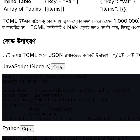
Inline Table
{ key = "val" }
{ "key": "val" }
Array of Tables
[[items]]
"items": [{}]
TOML ইন্টিজার পাঠযোগ্যতার জন্য আন্ডারস্কোর সমর্থন করে (যেমন 1_000_0
রূপান্তরিত হয়। TOML ইনফিনিটি ও NaN ফ্লোট মানও সমর্থন করে, কিন্তু এগুলোর 
কোড উদাহরণ
চারটি ভাষায় TOML থেকে JSON রূপান্তরের কার্যকরী উদাহরণ। প্রতিটি একটি 
JavaScript (Node.js)
Copy
import { parse } from '@iarna/toml'

import fs from 'fs'

const toml = fs.readFileSync('config.toml', 'utf8')

const json = parse(toml)

console.log(JSON.stringify(json, null, 2))

// Input:  [server]

//         host = "localhost"

//         port = 8080

// Output: { "server": { "host": "localhost", "port": 8
Python
Copy
import tomllib   # Python 3.11+ (standard library)
