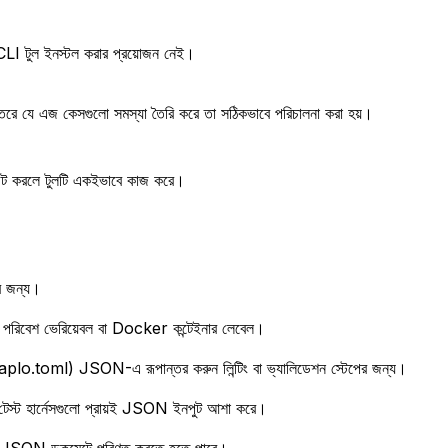
LI টুল ইনস্টল করার প্রয়োজন নেই।
ান্তরে যে এজ কেসগুলো সমস্যা তৈরি করে তা সঠিকভাবে পরিচালনা করা হয়।
িট করলে টুলটি একইভাবে কাজ করে।
র জন্য।
িবেশ ভেরিয়েবল বা Docker কন্টেইনার লেবেল।
.toml) JSON-এ রূপান্তর করুন লিন্টিং বা ভ্যালিডেশন স্টেপের জন্য।
 টেস্ট হার্নেসগুলো প্রায়ই JSON ইনপুট আশা করে।