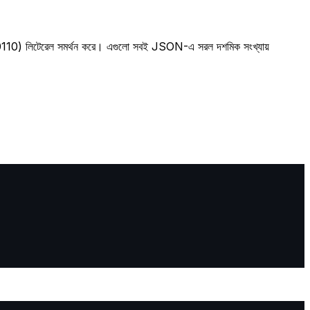
110) লিটেরেল সমর্থন করে। এগুলো সবই JSON-এ সরল দশমিক সংখ্যায়