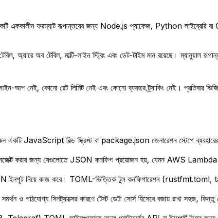
ি এককালীন ফরম্যাট রূপান্তরের জন্য Node.js প্যাকেজ, Python লাইব্রেরি বা C
ল, অ্যারে অব টেবিল, মাল্টি-লাইন স্ট্রিং এবং ডেট-টাইম মান রয়েছে। ম্যানুয়াল রূপ
প নেই, কোনো রেট লিমিট নেই এবং কোনো ব্যবহার ট্র্যাকিং নেই। প্রতিবার ভিজ
টি JavaScript বিল্ড স্ক্রিপ্ট বা package.json জেনারেশন স্টেপে ব্যবহারে
জেক্ট করার জন্য যেগুলোতে JSON কনফিগ প্রয়োজন হয়, যেমন AWS Lambda পর
নপুট নিয়ে কাজ করে। TOML-ভিত্তিক টুল কনফিগারেশন (rustfmt.toml, taplo
ও পাঠযোগ্য সিনট্যাক্সের কারণে টেস্ট ডেটা সোর্স হিসেবে বজায় রাখা সহজ, কিন্তু