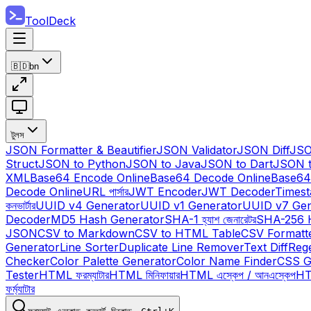
ToolDeck
🇧🇩
bn
টুলস
JSON Formatter & Beautifier
JSON Validator
JSON Diff
JSO
Struct
JSON to Python
JSON to Java
JSON to Dart
JSON 
XML
Base64 Encode Online
Base64 Decode Online
Base64
Decode Online
URL পার্সার
JWT Encoder
JWT Decoder
Times
কনভার্টার
UUID v4 Generator
UUID v1 Generator
UUID v7 Gen
Decoder
MD5 Hash Generator
SHA-1 হ্যাশ জেনারেটর
SHA-256 
JSON
CSV to Markdown
CSV to HTML Table
CSV Formatt
Generator
Line Sorter
Duplicate Line Remover
Text Diff
Reg
Checker
Color Palette Generator
Color Name Finder
CSS G
Tester
HTML ফরম্যাটার
HTML মিনিফায়ার
HTML এস্কেপ / আনএস্কেপ
HTM
ফর্ম্যাটার