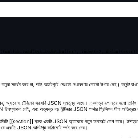
(tomllib.load(sys.stdin.buffer), indent=2, default=str))
SON কমেন্ট সমর্থন করে না, তাই আউটপুটে সেগুলো সংরক্ষণের কোনো উপায় নেই। ক
া, বুলিয়ান, অ্যারে ও টেবিলের সরাসরি JSON সমতুল্য আছে। একমাত্র রূপান্তর হলো ত
পস্থাপনা নেই, এবং অত্যন্ত বড় ইন্টিজার JSON পার্সার প্রিসিশন সীমা অতিক
। প্রতিটি [[section]] ব্লক একটি JSON অ্যারেতে নতুন অবজেক্ট যোগ করে। উদাহরণস
মধ্যে একটি; JSON আউটপুট কাঠামোটি স্পষ্ট করে দেয়।