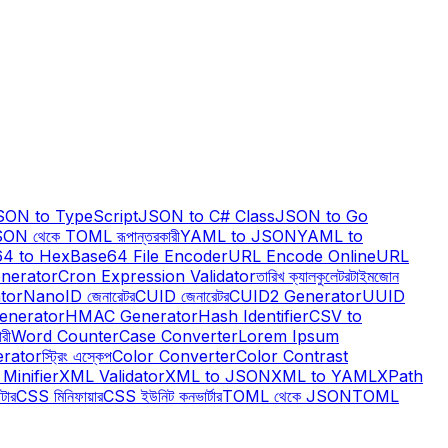
SON to TypeScript
JSON to C# Class
JSON to Go
ON থেকে TOML রূপান্তরকারী
YAML to JSON
YAML to
4 to Hex
Base64 File Encoder
URL Encode Online
URL
nerator
Cron Expression Validator
তারিখ ক্যালকুলেটর
টাইমজোন
tor
NanoID জেনারেটর
CUID জেনারেটর
CUID2 Generator
UUID
enerator
HMAC Generator
Hash Identifier
CSV to
রী
Word Counter
Case Converter
Lorem Ipsum
erator
স্ট্রিং এস্কেপ
Color Converter
Color Contrast
Minifier
XML Validator
XML to JSON
XML to YAML
XPath
টার
CSS মিনিফায়ার
CSS ইউনিট কনভার্টার
TOML থেকে JSON
TOML