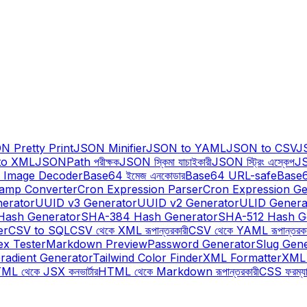
N Pretty Print
JSON Minifier
JSON to YAML
JSON to CSV
J
to XML
JSONPath পরীক্ষক
JSON স্কিমা যাচাইকারী
JSON স্ট্রিং এস্কেপ
JS
 Image Decoder
Base64 ইমেজ এনকোডার
Base64 URL-safe
Base6
tamp Converter
Cron Expression Parser
Cron Expression Ge
erator
UUID v3 Generator
UUID v2 Generator
ULID Genera
Hash Generator
SHA-384 Hash Generator
SHA-512 Hash G
er
CSV to SQL
CSV থেকে XML রূপান্তরকারী
CSV থেকে YAML রূপান্তরকা
ex Tester
Markdown Preview
Password Generator
Slug Gen
radient Generator
Tailwind Color Finder
XML Formatter
XML 
L থেকে JSX কনভার্টার
HTML থেকে Markdown রূপান্তরকারী
CSS ফরম্যা