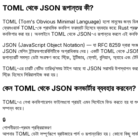
TOML থেকে JSON রূপান্তর কী?
TOML (Tom's Obvious Minimal Language) হলো মানুষের জন্য ডিজাইন করা একট
ফ্রেমওয়ার্ক TOML-কে প্রাথমিক কনফিগ ফরম্যাট হিসেবে ব্যবহার করে: Rust প
কনফিগার করা হয়। অনলাইনে TOML থেকে JSON-এ রূপান্তর করলে এই কনফিগারেশন ফা
JSON (JavaScript Object Notation) — যা RFC 8259 দ্বারা সংজ্ঞায়িত — হলো 
JSON মেশিন ইন্টারঅপারেবিলিটিকে অগ্রাধিকার দেয়। একটি TOML থেকে JSON ক
রূপান্তরটি সমস্ত ডেটা সংরক্ষণ করে: স্ট্রিং, ইন্টিজার, ফ্লোট, বুলিয়ান, অ্যারে এব
TOML-এর চারটি নেটিভ তারিখ/সময় টাইপ আছে যা JSON সরাসরি উপস্থাপন করত
স্ট্রিং হিসেবে সিরিয়ালাইজ করা হয়।
কেন TOML থেকে JSON কনভার্টার ব্যবহার করবেন?
TOML-এ লেখা কনফিগারেশন ফাইলগুলো প্রায়ই এমন সিস্টেমে ফিড করতে হয় যা শুধুমাত
সম্পন্ন করে।
🔒
গোপনীয়তা-প্রথম প্রক্রিয়াকরণ
আপনার TOML ডেটা সম্পূর্ণরূপে ব্রাউজারে পার্স ও রূপান্তরিত হয়। কোনো কিছু সার্