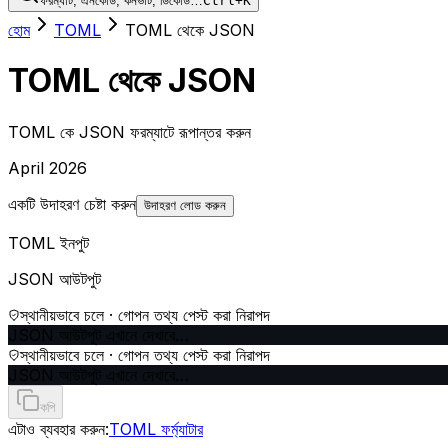
ফরম্যাট, এনকোড, কনভার্ট, ডিকোড…
Ctrl+K
হোম
TOML
TOML থেকে JSON
TOML থেকে JSON
TOML কে JSON ফরম্যাটে রূপান্তর করুন
April 2026
একটি উদাহরণ চেষ্টা করুন
উদাহরণ লোড করুন
TOML ইনপুট
JSON আউটপুট
স্থানীয়ভাবে চলে · গোপন তথ্য পেস্ট করা নিরাপদ
JSON আউটপুট এখানে দেখাবে…
স্থানীয়ভাবে চলে · গোপন তথ্য পেস্ট করা নিরাপদ
JSON আউটপুট এখানে দেখাবে…
কপি
এটাও ব্যবহার করুন:
TOML ফর্ম্যাটার