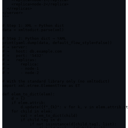
    <replica>node-2</replica>

  </replicas>

</server>

"""

# Step 1: XML → Python dict

data = xmltodict.parse(xml)

# Step 2: Python dict → YAML

print(yaml.dump(data, default_flow_style=False))

# → server:

# →   host: db.example.com

# →   port: '5432'

# →   replicas:

# →     replica:

# →     - node-1

# →     - node-2

# With the standard library only (no xmltodict)

import xml.etree.ElementTree as ET

def elem_to_dict(elem):

    d = {}

    if elem.attrib:

        d.update({f"_{k}": v for k, v in elem.attrib.it
    for child in elem:

        val = elem_to_dict(child)

        if child.tag in d:

            if not isinstance(d[child.tag], list):
