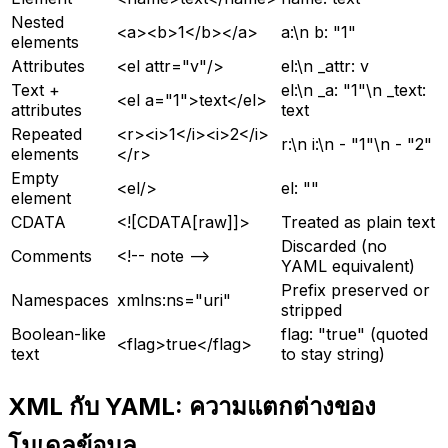
Nested
<a><b>1</b></a>
a:\n b: "1"
elements
Attributes
<el attr="v"/>
el:\n _attr: v
Text +
el:\n _a: "1"\n _text:
<el a="1">text</el>
attributes
text
Repeated
<r><i>1</i><i>2</i>
r:\n i:\n - "1"\n - "2"
elements
</r>
Empty
<el/>
el: ""
element
CDATA
<![CDATA[raw]]>
Treated as plain text
Discarded (no
Comments
<!-- note -->
YAML equivalent)
Prefix preserved or
Namespaces
xmlns:ns="uri"
stripped
Boolean-like
flag: "true" (quoted
<flag>true</flag>
text
to stay string)
XML กับ YAML: ความแตกต่างของ
โมเดลข้อมูล