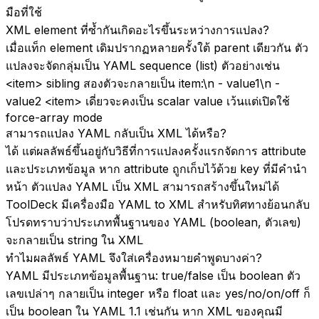
มือที่ใช้
XML element ที่ซ้ำกันเกิดอะไรขึ้นระหว่างการแปลง?
เมื่อแท็ก element เดิมปรากฏหลายครั้งใต้ parent เดียวกัน ตัว
แปลงจะจัดกลุ่มเป็น YAML sequence (list) ตัวอย่างเช่น
<item> sibling สองตัวจะกลายเป็น item:\n - value1\n -
value2 <item> เดี่ยวจะคงเป็น scalar value เว้นแต่เปิดใช้
force-array mode
สามารถแปลง YAML กลับเป็น XML ได้หรือ?
ได้ แต่ผลลัพธ์ขึ้นอยู่กับวิธีที่การแปลงครั้งแรกจัดการ attribute
และประเภทข้อมูล หาก attribute ถูกเก็บไว้ด้วย key ที่มีคำนำ
หน้า ตัวแปลง YAML เป็น XML สามารถสร้างขึ้นใหม่ได้
ToolDeck มีเครื่องมือ YAML to XML สำหรับทิศทางย้อนกลับ
โปรดทราบว่าประเภทพื้นฐานของ YAML (boolean, ตัวเลข)
จะกลายเป็น string ใน XML
ทำไมผลลัพธ์ YAML จึงใส่เครื่องหมายคำพูดบางค่า?
YAML มีประเภทข้อมูลพื้นฐาน: true/false เป็น boolean ตัว
เลขเปล่าๆ กลายเป็น integer หรือ float และ yes/no/on/off ก็
เป็น boolean ใน YAML 1.1 เช่นกัน หาก XML ของคุณมี