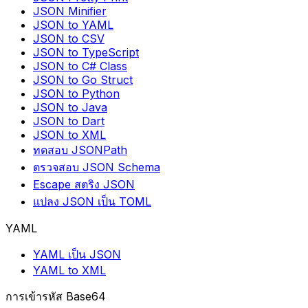
JSON Minifier
JSON to YAML
JSON to CSV
JSON to TypeScript
JSON to C# Class
JSON to Go Struct
JSON to Python
JSON to Java
JSON to Dart
JSON to XML
ทดสอบ JSONPath
ตรวจสอบ JSON Schema
Escape สตริง JSON
แปลง JSON เป็น TOML
YAML
YAML เป็น JSON
YAML to XML
การเข้ารหัส Base64