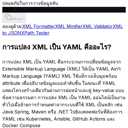
ปลอดภัยในการวางข้อมูลลับ
YAML will appear here…
คัดลอก
ลองดูด้วย:
XML Formatter
XML Minifier
XML Validator
XML
to JSON
XPath Tester
การแปลง XML เป็น YAML คืออะไร?
การแปลง XML เป็น YAML คือกระบวนการเปลี่ยนข้อมูลจาก
Extensible Markup Language (XML) ให้เป็น YAML Ain't
Markup Language (YAML) XML ใช้แท็กวงเล็บมุมพร้อม
attribute เพื่ออธิบายข้อมูลแบบลำดับชั้น ในขณะที่ YAML
แสดงโครงสร้างเดียวกันผ่านการย่อหน้าและคู่ key-value แบบ
ข้อความธรรมดา การแปลง XML เป็น YAML ออนไลน์เป็นงาน
ทั่วไปเมื่อย้ายการกำหนดค่าจากระบบที่ใช้ XML เป็นหลัก เช่น
Java Spring, Maven หรือ .NET ไปยังแพลตฟอร์มที่ต้องการ
YAML เช่น Kubernetes, Ansible, GitHub Actions และ
Docker Compose