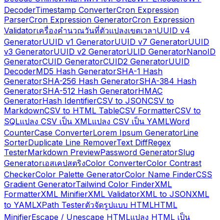
Decoder
Timestamp Converter
Cron Expression
Parser
Cron Expression Generator
Cron Expression
Validator
เครื่องคำนวณวันที่
ตัวแปลงเขตเวลา
UUID v4
Generator
UUID v1 Generator
UUID v7 Generator
UUID
v3 Generator
UUID v2 Generator
ULID Generator
NanoID
Generator
CUID Generator
CUID2 Generator
UUID
Decoder
MD5 Hash Generator
SHA-1 Hash
Generator
SHA-256 Hash Generator
SHA-384 Hash
Generator
SHA-512 Hash Generator
HMAC
Generator
Hash Identifier
CSV to JSON
CSV to
Markdown
CSV to HTML Table
CSV Formatter
CSV to
SQL
แปลง CSV เป็น XML
แปลง CSV เป็น YAML
Word
Counter
Case Converter
Lorem Ipsum Generator
Line
Sorter
Duplicate Line Remover
Text Diff
Regex
Tester
Markdown Preview
Password Generator
Slug
Generator
เอสเคปสตริง
Color Converter
Color Contrast
Checker
Color Palette Generator
Color Name Finder
CSS
Gradient Generator
Tailwind Color Finder
XML
Formatter
XML Minifier
XML Validator
XML to JSON
XML
to YAML
XPath Tester
ตัวจัดรูปแบบ HTML
HTML
Minifier
Escape / Unescape HTML
แปลง HTML เป็น