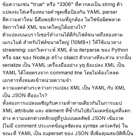
ข้อความเช่น "true" หรือ "3306" ที่ควรคงเป็น string ตัว
แปลงจะใส่เครื่องหมายคำพูดเพื่อป้องกัน YAML parser
ตีความค่าใหม่ นี่คือพฤติกรรมที่ถูกต้อง ไม่ใช่ข้อผิดพลาด
จัดการไฟล์ XML ขนาดใหญ่ได้อย่างไร?
ตัวแปลงบนเบราว์เซอร์ทำงานได้ดีกับไฟล์ขนาดถึงสองสาม
เมกะไบต์ สำหรับไฟล์ขนาดใหญ่ (10MB+) ให้ใช้แนวทาง
streaming: แยกวิเคราะห์ XML ด้วย iterparse ของ Python
หรือ sax ของ Node.js สร้าง object ตัวกลางทีละส่วน จากนั้น
serialize เป็น YAML เครื่องมืออย่าง yq ยังแปลง XML เป็น
YAML ได้โดยตรงจาก command line โดยไม่ต้องโหลด
เอกสารทั้งหมดเข้าหน่วยความจำ
ความแตกต่างระหว่างการแปลง XML เป็น YAML กับ XML
เป็น JSON คืออะไร?
ทั้งสองการแปลงเผชิญกับความท้าทายเดียวกันในการแมป
XML attribute และ element ที่ซ้ำกันไปยังโมเดลข้อมูลที่แตก
ต่าง ความแตกต่างหลักอยู่ที่รูปแบบผลลัพธ์ JSON เข้มงวด
(ไม่มี comment ประเภทข้อมูลชัดเจน syntax เคร่งครัด) ใน
ขณะที่ YAML เป็น superset ของ JSON ที่เพิ่มคุณสมบัติที่เป็น