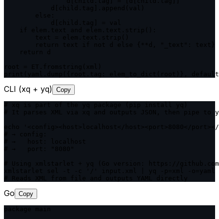
                d[child.tag] = [d[child.tag]]

            d[child.tag].append(val)

        else:

            d[child.tag] = val

    if elem.text and elem.text.strip():

        text = elem.text.strip()

        return text if not d else {**d, "_text": text}

    return d

root = ET.fromstring(xml)

print(yaml.dump({root.tag: elem_to_dict(root)}, default
CLI (xq + yq)
Copy
# xq is part of the yq package (pip install yq)

# It parses XML via xq and outputs JSON, then pipe to y
echo '<config><host>localhost</host><port>8080</port></
# → config:

# →   host: localhost

# →   port: "8080"

# Using xmlstarlet + yq (Go version: https://github.com
xmlstarlet sel -t -c '/' input.xml | yq -p=xml -o=yaml

Go
Copy
package main
