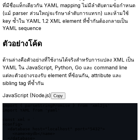
ที่มีชื่อแท็กเดียวกัน YAML mapping ไม่มีลำดับตามข้อกำหนด
(แม้ parser ส่วนใหญ่จะรักษาลำดับการแทรก) และห้ามใช้
key ซ้ำใน YAML 1.2 XML element ที่ซ้ำกันต้องกลายเป็น
YAML sequence
ตัวอย่างโค้ด
ด้านล่างคือตัวอย่างที่ใช้งานได้จริงสำหรับการแปลง XML เป็น
YAML ใน JavaScript, Python, Go และ command line
แต่ละตัวอย่างรองรับ element ที่ซ้อนกัน, attribute และ
sibling tag ที่ซ้ำกัน
JavaScript (Node.js)
Copy
import { parseStringPromise } from 'xml2js'

import YAML from 'yaml'

const xml = `

<config>

  <database host="localhost" port="5432">

    <name>mydb</name>

  </database>
