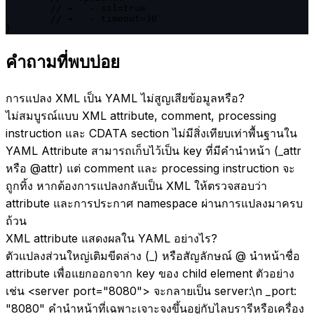
	// →   - ssl=true

	// →   - timeout=30

}
คำถามที่พบบ่อย
การแปลง XML เป็น YAML ไม่สูญเสียข้อมูลหรือ?
ไม่สมบูรณ์แบบ XML attribute, comment, processing
instruction และ CDATA section ไม่มีสิ่งเทียบเท่าพื้นฐานใน
YAML Attribute สามารถเก็บไว้เป็น key ที่มีคำนำหน้า (_attr
หรือ @attr) แต่ comment และ processing instruction จะ
ถูกทิ้ง หากต้องการแปลงกลับเป็น XML ให้ตรวจสอบว่า
attribute และการประกาศ namespace ผ่านการแปลงมาครบ
ถ้วน
XML attribute แสดงผลใน YAML อย่างไร?
ตัวแปลงส่วนใหญ่เติมขีดล่าง (_) หรือสัญลักษณ์ @ นำหน้าชื่อ
attribute เพื่อแยกออกจาก key ของ child element ตัวอย่าง
เช่น <server port="8080"> จะกลายเป็น server:\n _port:
"8080" คำนำหน้าที่เฉพาะเจาะจงขึ้นอยู่กับไลบรารีหรือเครื่อง