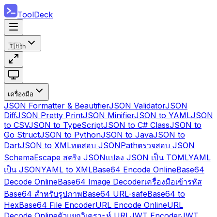
ToolDeck
🇹🇭
th
เครื่องมือ
JSON Formatter & Beautifier
JSON Validator
JSON
Diff
JSON Pretty Print
JSON Minifier
JSON to YAML
JSON
to CSV
JSON to TypeScript
JSON to C# Class
JSON to
Go Struct
JSON to Python
JSON to Java
JSON to
Dart
JSON to XML
ทดสอบ JSONPath
ตรวจสอบ JSON
Schema
Escape สตริง JSON
แปลง JSON เป็น TOML
YAML
เป็น JSON
YAML to XML
Base64 Encode Online
Base64
Decode Online
Base64 Image Decoder
เครื่องมือเข้ารหัส
Base64 สำหรับรูปภาพ
Base64 URL-safe
Base64 to
Hex
Base64 File Encoder
URL Encode Online
URL
Decode Online
ตัวแยกวิเคราะห์ URL
JWT Encoder
JWT