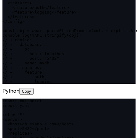
  <features>

    <feature>auth</feature>

    <feature>logging</feature>

  </features>

</config>`

const obj = await parseStringPromise(xml, { explicitArr
console.log(YAML.stringify(obj))

// → config:

// →   database:

// →     $:

// →       host: localhost

// →       port: "5432"

// →     name: mydb

// →   features:

// →     feature:

// →       - auth

// →       - logging
Python
Copy
import xmltodict

import yaml

xml = """

<server>

  <host>db.example.com</host>

  <port>5432</port>

  <replicas>

    <replica>node-1</replica>
