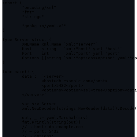
import (

	"encoding/xml"

	"fmt"

	"strings"

	"gopkg.in/yaml.v3"

)

type Server struct {

	XMLName xml.Name `xml:"server"`

	Host    string   `xml:"host" yaml:"host"`

	Port    int      `xml:"port" yaml:"port"`

	Options []string `xml:"options>option" yaml:"options"`

}

func main() {

	data := `<server>

		<host>db.example.com</host>

		<port>5432</port>

		<options><option>ssl=true</option><option>timeout=30</option></options>

	</server>`

	var srv Server

	xml.NewDecoder(strings.NewReader(data)).Decode(&srv)

	out, _ := yaml.Marshal(srv)

	fmt.Println(string(out))

	// → host: db.example.com

	// → port: 5432

	// → options:
