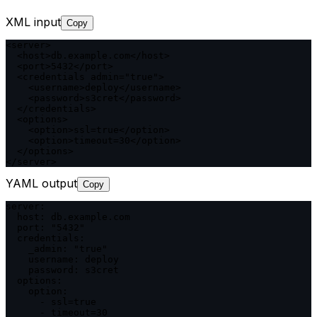
XML input
Copy
<server>

  <host>db.example.com</host>

  <port>5432</port>

  <credentials admin="true">

    <username>deploy</username>

    <password>s3cret</password>

  </credentials>

  <options>

    <option>ssl=true</option>

    <option>timeout=30</option>

  </options>

</server>
YAML output
Copy
server:

  host: db.example.com

  port: "5432"

  credentials:

    _admin: "true"

    username: deploy

    password: s3cret

  options:

    option:

      - ssl=true

      - timeout=30