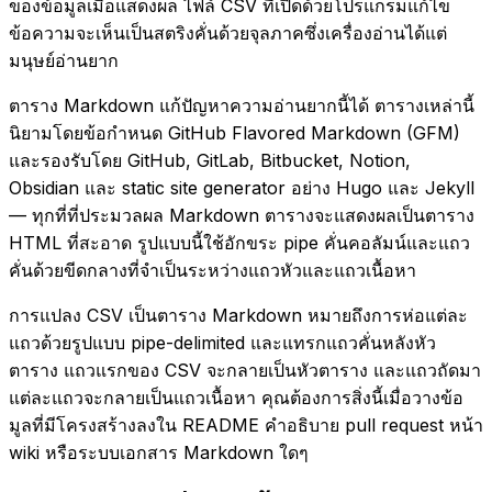
ของข้อมูลเมื่อแสดงผล ไฟล์ CSV ที่เปิดด้วยโปรแกรมแก้ไข
ข้อความจะเห็นเป็นสตริงคั่นด้วยจุลภาคซึ่งเครื่องอ่านได้แต่
มนุษย์อ่านยาก
ตาราง Markdown แก้ปัญหาความอ่านยากนี้ได้ ตารางเหล่านี้
นิยามโดยข้อกำหนด GitHub Flavored Markdown (GFM)
และรองรับโดย GitHub, GitLab, Bitbucket, Notion,
Obsidian และ static site generator อย่าง Hugo และ Jekyll
— ทุกที่ที่ประมวลผล Markdown ตารางจะแสดงผลเป็นตาราง
HTML ที่สะอาด รูปแบบนี้ใช้อักขระ pipe คั่นคอลัมน์และแถว
คั่นด้วยขีดกลางที่จำเป็นระหว่างแถวหัวและแถวเนื้อหา
การแปลง CSV เป็นตาราง Markdown หมายถึงการห่อแต่ละ
แถวด้วยรูปแบบ pipe-delimited และแทรกแถวคั่นหลังหัว
ตาราง แถวแรกของ CSV จะกลายเป็นหัวตาราง และแถวถัดมา
แต่ละแถวจะกลายเป็นแถวเนื้อหา คุณต้องการสิ่งนี้เมื่อวางข้อ
มูลที่มีโครงสร้างลงใน README คำอธิบาย pull request หน้า
wiki หรือระบบเอกสาร Markdown ใดๆ