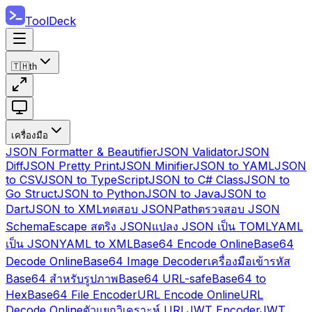
ToolDeck
🇹🇭
th
เครื่องมือ
JSON Formatter & Beautifier
JSON Validator
JSON
Diff
JSON Pretty Print
JSON Minifier
JSON to YAML
JSON
to CSV
JSON to TypeScript
JSON to C# Class
JSON to
Go Struct
JSON to Python
JSON to Java
JSON to
Dart
JSON to XML
ทดสอบ JSONPath
ตรวจสอบ JSON
Schema
Escape สตริง JSON
แปลง JSON เป็น TOML
YAML
เป็น JSON
YAML to XML
Base64 Encode Online
Base64
Decode Online
Base64 Image Decoder
เครื่องมือเข้ารหัส
Base64 สำหรับรูปภาพ
Base64 URL-safe
Base64 to
Hex
Base64 File Encoder
URL Encode Online
URL
Decode Online
ตัวแยกวิเคราะห์ URL
JWT Encoder
JWT