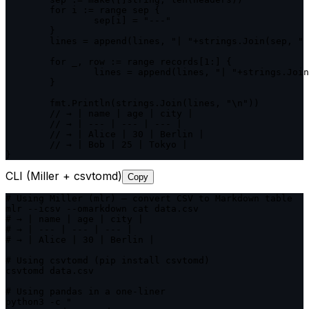
	for i := range sep {

		sep[i] = "---"

	}

	lines = append(lines, "| "+strings.Join(sep, " | ")+" |")

	for _, row := range records[1:] {

		lines = append(lines, "| "+strings.Join(row, " | ")+" |")

	}

	fmt.Println(strings.Join(lines, "\n"))

	// → | name | age | city |

	// → | --- | --- | --- |

	// → | Alice | 30 | Berlin |

	// → | Bob | 25 | Tokyo |

}
CLI (Miller + csvtomd)
Copy
# Using Miller (mlr) — convert CSV to Markdown table

mlr --icsv --omarkdown cat data.csv

# → | name | age | city |

# → | --- | --- | --- |

# → | Alice | 30 | Berlin |

# Using csvtomd (pip install csvtomd)

csvtomd data.csv

# Using pandas in a one-liner

python3 -c "
