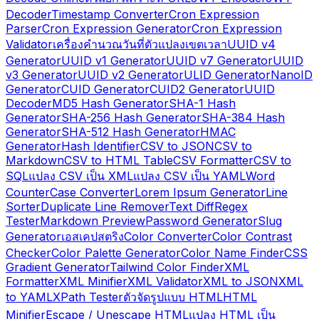
Decoder
Timestamp Converter
Cron Expression
Parser
Cron Expression Generator
Cron Expression
Validator
เครื่องคำนวณวันที่
ตัวแปลงเขตเวลา
UUID v4
Generator
UUID v1 Generator
UUID v7 Generator
UUID
v3 Generator
UUID v2 Generator
ULID Generator
NanoID
Generator
CUID Generator
CUID2 Generator
UUID
Decoder
MD5 Hash Generator
SHA-1 Hash
Generator
SHA-256 Hash Generator
SHA-384 Hash
Generator
SHA-512 Hash Generator
HMAC
Generator
Hash Identifier
CSV to JSON
CSV to
Markdown
CSV to HTML Table
CSV Formatter
CSV to
SQL
แปลง CSV เป็น XML
แปลง CSV เป็น YAML
Word
Counter
Case Converter
Lorem Ipsum Generator
Line
Sorter
Duplicate Line Remover
Text Diff
Regex
Tester
Markdown Preview
Password Generator
Slug
Generator
เอสเคปสตริง
Color Converter
Color Contrast
Checker
Color Palette Generator
Color Name Finder
CSS
Gradient Generator
Tailwind Color Finder
XML
Formatter
XML Minifier
XML Validator
XML to JSON
XML
to YAML
XPath Tester
ตัวจัดรูปแบบ HTML
HTML
Minifier
Escape / Unescape HTML
แปลง HTML เป็น