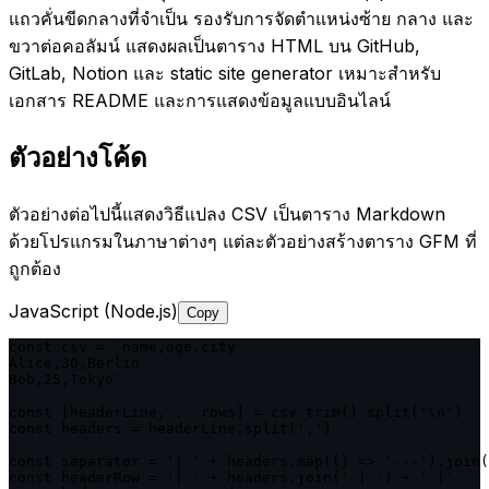
แถวคั่นขีดกลางที่จำเป็น รองรับการจัดตำแหน่งซ้าย กลาง และ
ขวาต่อคอลัมน์ แสดงผลเป็นตาราง HTML บน GitHub,
GitLab, Notion และ static site generator เหมาะสำหรับ
เอกสาร README และการแสดงข้อมูลแบบอินไลน์
ตัวอย่างโค้ด
ตัวอย่างต่อไปนี้แสดงวิธีแปลง CSV เป็นตาราง Markdown
ด้วยโปรแกรมในภาษาต่างๆ แต่ละตัวอย่างสร้างตาราง GFM ที่
ถูกต้อง
JavaScript (Node.js)
Copy
const csv = `name,age,city

Alice,30,Berlin

Bob,25,Tokyo`

const [headerLine, ...rows] = csv.trim().split('\n')

const headers = headerLine.split(',')

const separator = '| ' + headers.map(() => '---').join(
const headerRow = '| ' + headers.join(' | ') + ' |'
