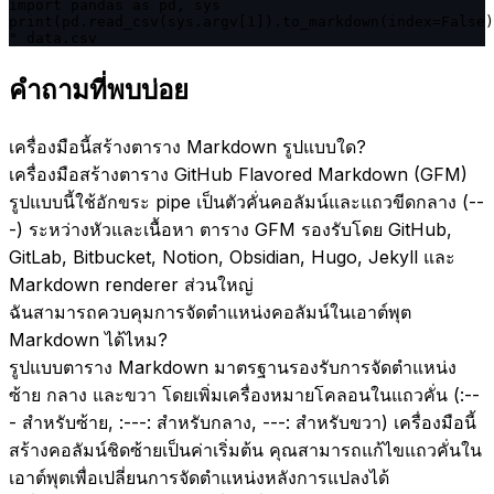
import pandas as pd, sys

print(pd.read_csv(sys.argv[1]).to_markdown(index=False)
" data.csv
คำถามที่พบบ่อย
เครื่องมือนี้สร้างตาราง Markdown รูปแบบใด?
เครื่องมือสร้างตาราง GitHub Flavored Markdown (GFM)
รูปแบบนี้ใช้อักขระ pipe เป็นตัวคั่นคอลัมน์และแถวขีดกลาง (--
-) ระหว่างหัวและเนื้อหา ตาราง GFM รองรับโดย GitHub,
GitLab, Bitbucket, Notion, Obsidian, Hugo, Jekyll และ
Markdown renderer ส่วนใหญ่
ฉันสามารถควบคุมการจัดตำแหน่งคอลัมน์ในเอาต์พุต
Markdown ได้ไหม?
รูปแบบตาราง Markdown มาตรฐานรองรับการจัดตำแหน่ง
ซ้าย กลาง และขวา โดยเพิ่มเครื่องหมายโคลอนในแถวคั่น (:--
- สำหรับซ้าย, :---: สำหรับกลาง, ---: สำหรับขวา) เครื่องมือนี้
สร้างคอลัมน์ชิดซ้ายเป็นค่าเริ่มต้น คุณสามารถแก้ไขแถวคั่นใน
เอาต์พุตเพื่อเปลี่ยนการจัดตำแหน่งหลังการแปลงได้