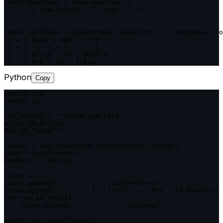
const bodyRows = rows.map(row =>

  '| ' + row.split(',').join(' | ') + ' |'

)

const markdown = [headerRow, separator, ...bodyRows].jo
// → | name | age | city |

// → | --- | --- | --- |

// → | Alice | 30 | Berlin |

// → | Bob | 25 | Tokyo |
Python
Copy
import csv

import io

csv_string = """name,age,city

Alice,30,Berlin

Bob,25,Tokyo"""

reader = csv.reader(io.StringIO(csv_string))

rows = list(reader)

headers = rows[0]

lines = []

lines.append('| ' + ' | '.join(headers) + ' |')

lines.append('| ' + ' | '.join('---' for _ in headers) 
for row in rows[1:]:

    lines.append('| ' + ' | '.join(row) + ' |')

print('\n'.join(lines))
