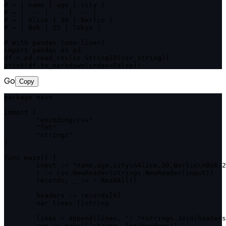
# → | name | age | city |

# → | --- | --- | --- |

# → | Alice | 30 | Berlin |

# → | Bob | 25 | Tokyo |

# With pandas (one-liner)

import pandas as pd

df = pd.read_csv(io.StringIO(csv_string))

print(df.to_markdown(index=False))
Go
Copy
package main

import (

	"encoding/csv"

	"fmt"

	"strings"

)

func main() {

	input := "name,age,city\nAlice,30,Berlin\nBob,25,Tokyo"

	r := csv.NewReader(strings.NewReader(input))

	records, _ := r.ReadAll()

	headers := records[0]

	var lines []string

	lines = append(lines, "| "+strings.Join(headers, " | ")+" |")

	sep := make([]string, len(headers))
