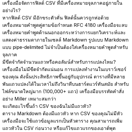
เครื่องมือจัดการฟิลด์ CSV ที่มีเครื่องหมายจุลภาคอยู่ภายใน
อย่างไร?
หากฟิลด์ CSV มีอักขระตัวคั่น ฟิลด์นั้นควรถูกห่อด้วย
เครื่องหมายคำพูดคู่ตามข้อกำหนด RFC 4180 เครื่องมือจะลบ
เครื่องหมายคำพูดด้านนอกออกระหว่างการแยกวิเคราะห์และ
แสดงค่าธรรมดาภายในเซลล์ Markdown รูปแบบ Markdown
แบบ pipe-delimited ไม่จำเป็นต้องใส่เครื่องหมายคำพูดสำหรับ
จุลภาค
มีขีดจำกัดจำนวนแถวหรือคอลัมน์สำหรับการแปลงไหม?
เครื่องมือไม่มีขีดจำกัดแน่นอน การแปลงทำงานในเบราว์เซอร์
ของคุณ ดังนั้นประสิทธิภาพขึ้นอยู่กับอุปกรณ์ ตารางที่มีหลาย
พันแถวแปลงได้ในเวลาไม่ถึงวินาทีบนฮาร์ดแวร์ทันสมัย สำหรับ
ไฟล์ขนาดใหญ่มาก (100,000+ แถว) เครื่องมือบรรทัดคำสั่ง
อย่าง Miller เหมาะสมกว่า
จะเกิดอะไรขึ้นถ้า CSV ของฉันไม่มีแถวหัว?
ตาราง Markdown ต้องมีแถวหัว หาก CSV ของคุณไม่มีหัว
เครื่องมือจะใช้แถวข้อมูลแรกเป็นหัวตาราง คุณสามารถเพิ่ม
แถวหัวใน CSV ก่อนวาง หรือแก้ไขแถวแรกของเอาต์พุต