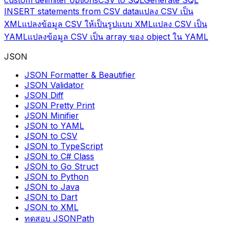
custom delimiter options
CSV to SQL
Generate SQL
INSERT statements from CSV data
แปลง CSV เป็น
XML
แปลงข้อมูล CSV ให้เป็นรูปแบบ XML
แปลง CSV เป็น
YAML
แปลงข้อมูล CSV เป็น array ของ object ใน YAML
JSON
JSON Formatter & Beautifier
JSON Validator
JSON Diff
JSON Pretty Print
JSON Minifier
JSON to YAML
JSON to CSV
JSON to TypeScript
JSON to C# Class
JSON to Go Struct
JSON to Python
JSON to Java
JSON to Dart
JSON to XML
ทดสอบ JSONPath