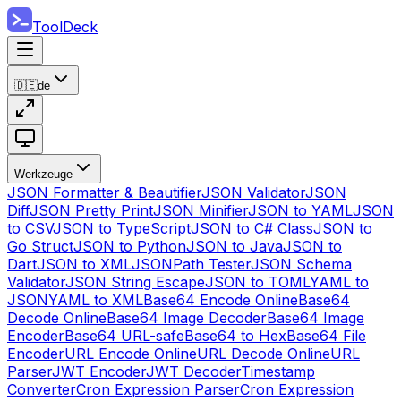
ToolDeck
🇩🇪
de
Werkzeuge
JSON Formatter & Beautifier
JSON Validator
JSON
Diff
JSON Pretty Print
JSON Minifier
JSON to YAML
JSON
to CSV
JSON to TypeScript
JSON to C# Class
JSON to
Go Struct
JSON to Python
JSON to Java
JSON to
Dart
JSON to XML
JSONPath Tester
JSON Schema
Validator
JSON String Escape
JSON to TOML
YAML to
JSON
YAML to XML
Base64 Encode Online
Base64
Decode Online
Base64 Image Decoder
Base64 Image
Encoder
Base64 URL-safe
Base64 to Hex
Base64 File
Encoder
URL Encode Online
URL Decode Online
URL
Parser
JWT Encoder
JWT Decoder
Timestamp
Converter
Cron Expression Parser
Cron Expression