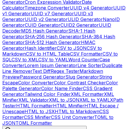
Generator
Cron Expression Validator
Date
Calculator
Timezone Converter
UUID v4 Generator
UUID
v1 Generator
UUID v7 Generator
UUID v3
Generator
UUID v2 Generator
ULID Generator
NanoID
Generator
CUID Generator
CUID2 Generator
UUID
Decoder
MD5 Hash Generator
SHA-1 Hash
Generator
SHA-256 Hash Generator
SHA-384 Hash
Generator
SHA-512 Hash Generator
HMAC
Generator
Hash Identifier
CSV to JSON
CSV to
Markdown
CSV to HTML Table
CSV Formatter
CSV to
SQL
CSV to XML
CSV to YAML
Word Counter
Case
Converter
Lorem Ipsum Generator
Line Sorter
Duplicate
Line Remover
Text Diff
Regex Tester
Markdown
Preview
Password Generator
Slug Generator
String
Escape
Color Converter
Color Contrast Checker
Color
Palette Generator
Color Name Finder
CSS Gradient
Generator
Tailwind Color Finder
XML Formatter
XML
Minifier
XML Validator
XML to JSON
XML to YAML
XPath
Tester
HTML Formatter
HTML Minifier
HTML Escape /
Unescape
HTML to JSX
HTML to Markdown
CSS
Formatter
CSS Minifier
CSS Unit Converter
TOML to
JSON
TOML Formatter