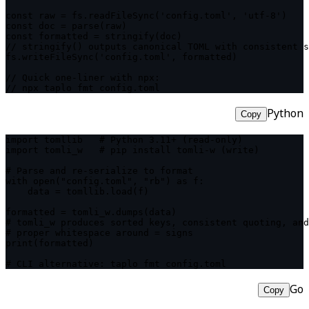
const raw = fs.readFileSync('config.toml', 'utf-8')

const doc = parse(raw)

const formatted = stringify(doc)

// stringify() outputs canonical TOML with consistent s
fs.writeFileSync('config.toml', formatted)

// Quick one-liner with npx:

// npx taplo fmt config.toml
Python
Copy
import tomllib   # Python 3.11+ (read-only)

import tomli_w   # pip install tomli-w (write)

# Parse and re-serialize to format

with open("config.toml", "rb") as f:

    data = tomllib.load(f)

formatted = tomli_w.dumps(data)

# tomli_w produces sorted keys, consistent quoting, and

# proper whitespace around = signs

print(formatted)

# CLI alternative: taplo fmt config.toml
Go
Copy