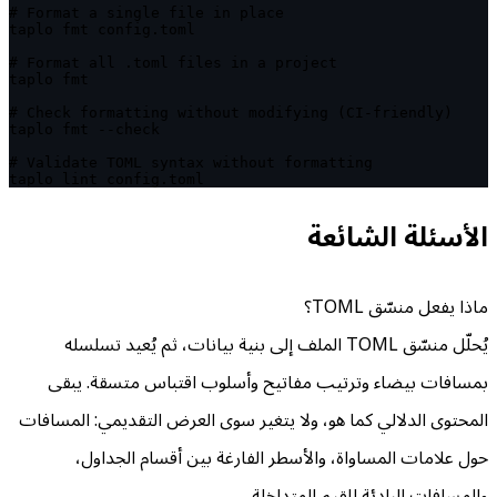
# Format a single file in place

taplo fmt config.toml

# Format all .toml files in a project

taplo fmt

# Check formatting without modifying (CI-friendly)

taplo fmt --check

# Validate TOML syntax without formatting

taplo lint config.toml
الأسئلة الشائعة
ماذا يفعل منسّق TOML؟
يُحلّل منسّق TOML الملف إلى بنية بيانات، ثم يُعيد تسلسله
بمسافات بيضاء وترتيب مفاتيح وأسلوب اقتباس متسقة. يبقى
المحتوى الدلالي كما هو، ولا يتغير سوى العرض التقديمي: المسافات
حول علامات المساواة، والأسطر الفارغة بين أقسام الجداول،
والمسافات البادئة للقيم المتداخلة.