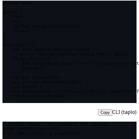
package main

import (

    "fmt"

    "os"

    "github.com/BurntSushi/toml"

    "bytes"

)

func main() {

    var data map[string]interface{}

    _, err := toml.DecodeFile("config.toml", &data)

    if err != nil {

        fmt.Fprintln(os.Stderr, err) // parse error wit
        os.Exit(1)

    }

    var buf bytes.Buffer

    enc := toml.NewEncoder(&buf)

    enc.Indent = "  "

    enc.Encode(data) // re-serialized with consistent f
    fmt.Print(buf.String())

}
CLI (taplo)
Copy
# Install taplo — the standard TOML toolkit

cargo install taplo-cli

# or: npm install -g @taplo/cli
