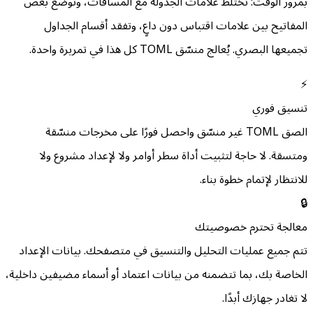
بمرور الوقت: تختلط علامات الجدولة مع المسافات، وتُوضع بعض
المفاتيح بين علامات اقتباس دون داعٍ، وتفقد أقسام الجداول
تجميعها البصري. يُعالج منسّق TOML كل هذا في تمريرة واحدة.
⚡
تنسيق فوري
الصق TOML غير منسّق واحصل فورًا على مخرجات منسّقة
ومتسقة. لا حاجة لتثبيت أداة سطر أوامر ولا لإعداد مشروع ولا
للانتظار لإتمام خطوة بناء.
🔒
معالجة تحترم خصوصيتك
تتم جميع عمليات التحليل والتنسيق في متصفحك. بيانات الإعداد
الخاصة بك، بما تتضمنه من بيانات اعتماد أو أسماء مضيفين داخلية،
لا تغادر جهازك أبدًا.