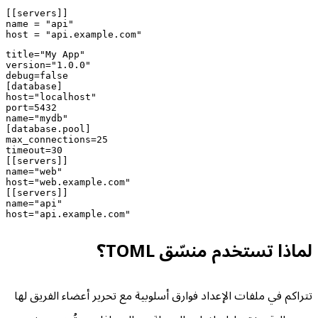
[[servers]]

name = "api"

host = "api.example.com"
title="My App"

version="1.0.0"

debug=false

[database]

host="localhost"

port=5432

name="mydb"

[database.pool]

max_connections=25

timeout=30

[[servers]]

name="web"

host="web.example.com"

[[servers]]

name="api"

host="api.example.com"
لماذا تستخدم منسّق TOML؟
تتراكم في ملفات الإعداد فوارق أسلوبية مع تحرير أعضاء الفريق لها