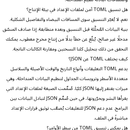
هل تنسيق TOML آمن لملفات الإعداد في بيئة الإنتاج؟
نعم. لا يُغيّر التنسيق سوى المسافات البيضاء والتفاصيل الشكلية.
بنية البيانات المُحلَّلة قبل التنسيق وبعده متطابقة. إذا صادف المنسّق
مدخلًا غير صالح، يُبلّغ عن خطأ بدلًا من إنتاج مخرج معطوب. يمكنك
التحقق من ذلك بتحليل كلتا النسختين ومقارنة الكائنات الناتجة.
كيف يختلف TOML عن JSON؟
يدعم TOML التعليقات وأنواع التاريخ والوقت الأصيلة والسلاسل
متعددة الأسطر وترويسات الجداول لتنظيم البيانات المتداخلة، وهي
ميزات يفتقر إليها JSON كليًا. صُمِّمت الصيغة لملفات الإعداد التي
يقرأها البشر ويحرّرونها، في حين صُمِّم JSON لتبادل البيانات بين
البرامج. عدم دعم JSON للتعليقات يُصعّب توثيق قرارات الإعداد
مباشرةً في الملف.
هل يمكنني تنسيق TOML من سطر الأوامر؟