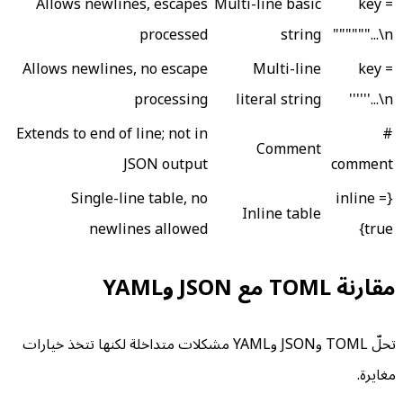
Allows newlines, escapes
Multi-line basic
key =
processed
string
"""...\n"""
Allows newlines, no escape
Multi-line
key =
processing
literal string
'''...\n'''
Extends to end of line; not in
#
Comment
JSON output
comment
Single-line table, no
{inline =
Inline table
newlines allowed
true}
مقارنة TOML مع JSON وYAML
تحلّ TOML وJSON وYAML مشكلات متداخلة لكنها تتخذ خيارات
مغايرة.