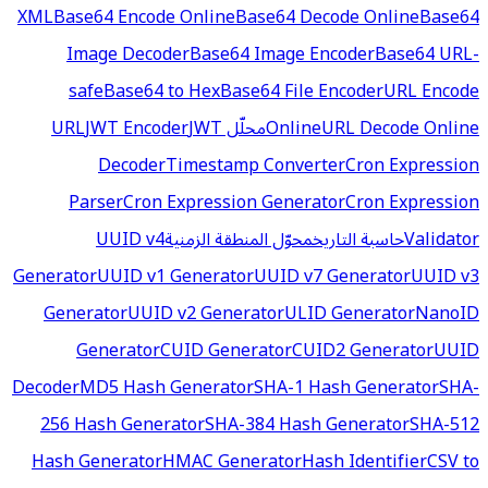
XML
Base64 Encode Online
Base64 Decode Online
Base64
Image Decoder
Base64 Image Encoder
Base64 URL-
safe
Base64 to Hex
Base64 File Encoder
URL Encode
URL Decode Online
Online
محلّل URL
JWT
JWT Encoder
Decoder
Timestamp Converter
Cron Expression
Parser
Cron Expression Generator
Cron Expression
Validator
حاسبة التاريخ
محوّل المنطقة الزمنية
UUID v4
Generator
UUID v1 Generator
UUID v7 Generator
UUID v3
Generator
UUID v2 Generator
ULID Generator
NanoID
Generator
CUID Generator
CUID2 Generator
UUID
Decoder
MD5 Hash Generator
SHA-1 Hash Generator
SHA-
256 Hash Generator
SHA-384 Hash Generator
SHA-512
Hash Generator
HMAC Generator
Hash Identifier
CSV to