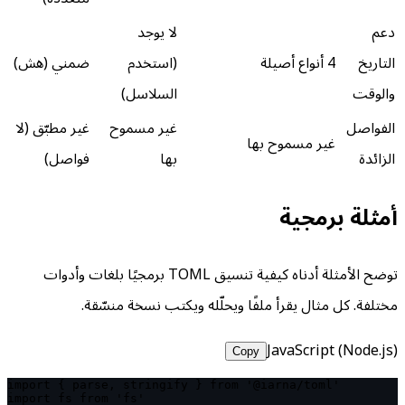
دعم
لا يوجد
التاريخ
4 أنواع أصيلة
(استخدم
ضمني (هش)
والوقت
السلاسل)
الفواصل
غير مسموح
غير مطبّق (لا
غير مسموح بها
الزائدة
بها
فواصل)
أمثلة برمجية
توضح الأمثلة أدناه كيفية تنسيق TOML برمجيًا بلغات وأدوات
مختلفة. كل مثال يقرأ ملفًا ويحلّله ويكتب نسخة منسّقة.
JavaScript (Node.js)
Copy
import { parse, stringify } from '@iarna/toml'

import fs from 'fs'
