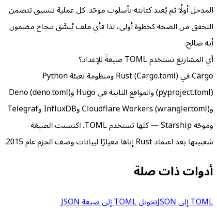
المدخل أولًا ثم يُعيد كتابته بأسلوب موحّد. كل عملية تنسيق تتضمن
التحقق من الصحة كخطوة أولى، لذا فأي ملف يُنسَّق بنجاح مضمون
أنه صالح.
أي المشاريع تستخدم TOML صيغةً للإعداد؟
Cargo في Rust (Cargo.toml) ومنظومة تعبئة Python
(pyproject.toml) والمواقع الثابتة في Hugo وDeno (deno.toml)
وCloudflare Workers (wrangler.toml) وInfluxDB وTelegraf
وموجّه Starship — كلها تستخدم TOML. اكتسبت الصيغة
شعبيتها بعد اعتماد Rust إياها معيارًا لبيانات وصف الحزم عام 2015.
أدوات ذات صلة
TOML إلى JSON
تحويل TOML إلى صيغة JSON