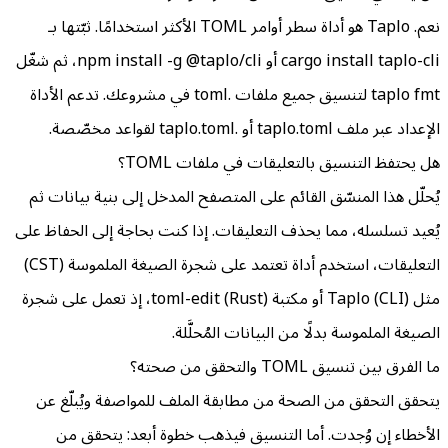
نعم. Taplo هو أداة سطر أوامر TOML الأكثر استخدامًا. ثبّتها بـ
cargo install taplo-cli أو npm install -g @taplo/cli، ثم شغّل
taplo fmt لتنسيق جميع ملفات .toml في مشروعك. تدعم الأداة
الإعداد عبر ملف taplo.toml أو .taplo.toml لقواعد مخصّصة.
هل يحتفظ التنسيق بالتعليقات في ملفات TOML؟
يُحلّل هذا المنسّق القائم على المتصفح المدخل إلى بنية بيانات ثم
يُعيد تسلسله، مما يحذف التعليقات. إذا كنت بحاجة إلى الحفاظ على
التعليقات، استخدم أداة تعتمد على شجرة الصيغة الملموسة (CST)
مثل Taplo (CLI) أو مكتبة toml-edit (Rust)، إذ تعمل على شجرة
الصيغة الملموسة بدلًا من البيانات المُحلَّلة.
ما الفرق بين تنسيق TOML والتحقق من صحته؟
يتحقق التحقق من الصحة من مطابقة الملف للمواصفة ويُبلّغ عن
الأخطاء إن وُجدت. أما التنسيق فيذهب خطوة أبعد: يتحقق من