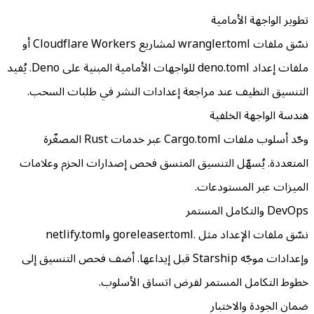
تطوير الواجهة الأمامية
نسّق ملفات wrangler.toml لمشاريع Cloudflare Workers أو
ملفات إعداد deno.toml للواجهات الأمامية المبنية على Deno. يُفيد
التنسيق النظيف عند مراجعة إعدادات النشر في طلبات السحب.
هندسة الواجهة الخلفية
وحّد أسلوب ملفات Cargo.toml عبر خدمات Rust المصغّرة
المتعددة. يُسهّل التنسيق المتسق فحص إصدارات الحزم وعلامات
الميزات عبر المستودعات.
DevOps والتكامل المستمر
نسّق ملفات الإعداد مثل .goreleaser.toml وnetlify.toml
وإعدادات موجّه Starship قبل إيداعها. أضف فحص التنسيق إلى
خطوط التكامل المستمر لفرض اتساق الأسلوب.
ضمان الجودة والاختبار