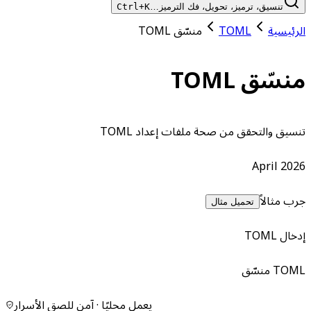
تنسيق، ترميز، تحويل، فك الترميز…
Ctrl+K
الرئيسية
TOML
منسّق TOML
منسّق TOML
تنسيق والتحقق من صحة ملفات إعداد TOML
April 2026
جرب مثالاً
تحميل مثال
إدخال TOML
TOML منسّق
يعمل محليًا · آمن للصق الأسرار