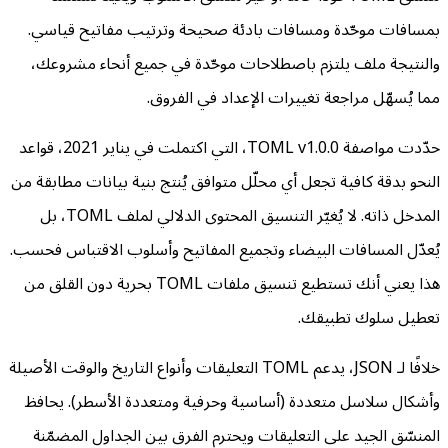
بمسافات موحّدة ومسافات بادئة صحيحة وترتيب مفاتيح قياسي.
والنتيجة ملف يلتزم باصطلاحات موحّدة في جميع أنحاء مشروعك،
مما يُسهّل مراجعة تغييرات الإعداد في الفروق.
حدّدت مواصفة TOML v1.0.0، التي اكتملت في يناير 2021، قواعد
النحو بدقة كافية تجعل أي محلّل متوافق يُنتج بنية بيانات مطابقة من
المدخل ذاته. لا يُغيّر التنسيق المحتوى الدلالي لملف TOML، بل
يُعدّل المسافات البيضاء وتجميع المفاتيح وأسلوب الاقتباس فحسب.
هذا يعني أنك تستطيع تنسيق ملفات TOML بحرية دون القلق من
تعطيل سلوك تطبيقك.
خلافًا لـ JSON، يدعم TOML التعليقات وأنواع التاريخ والوقت الأصيلة
وأشكال سلاسل متعددة (أساسية وحرفية ومتعددة الأسطر). يحافظ
المنسّق الجيد على التعليقات ويحترم الفرق بين الجداول المضمّنة