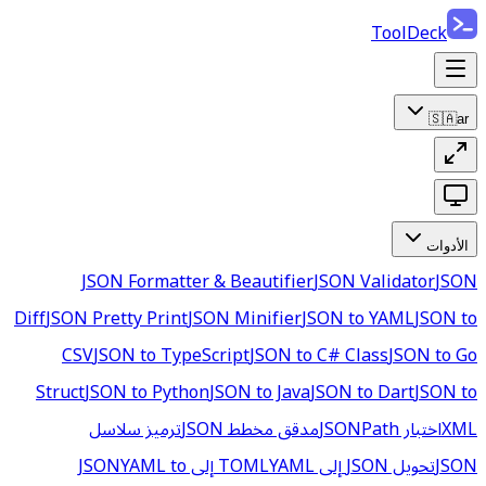
ToolDeck
🇸🇦
ar
الأدوات
JSON Formatter & Beautifier
JSON Validator
JSON
Diff
JSON Pretty Print
JSON Minifier
JSON to YAML
JSON to
CSV
JSON to TypeScript
JSON to C# Class
JSON to Go
Struct
JSON to Python
JSON to Java
JSON to Dart
JSON to
XML
اختبار JSONPath
مدقق مخطط JSON
ترميز سلاسل
JSON
تحويل JSON إلى TOML
YAML إلى JSON
YAML to