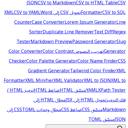
JSON
CSV to Markdown
CSV to HTML Table
CSV
CSV to SQL
Formatter
تحويل CSV إلى XML
Word
CSV to YAML
Counter
Case Converter
Lorem Ipsum Generator
Line
Sorter
Duplicate Line Remover
Text Diff
Regex
Tester
Markdown Preview
Password Generator
Slug
Generator
تهريب النصوص
Color Contrast
Color Converter
Checker
Color Palette Generator
Color Name Finder
CSS
Gradient Generator
Tailwind Color Finder
XML
Formatter
XML Minifier
XML Validator
XML to JSON
XML to
XPath Tester
YAML
منسّق HTML
ضاغط HTML
ترميز HTML /
فك الترميز
تحويل HTML إلى JSX
محوّل HTML إلى
Markdown
منسّق CSS
ضاغط CSS
محوّل وحدات CSS
TOML إلى
JSON
منسّق TOML