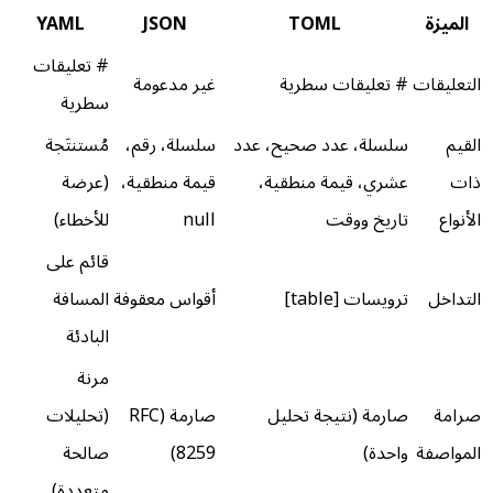
الميزة
TOML
JSON
YAML
# تعليقات
التعليقات
# تعليقات سطرية
غير مدعومة
سطرية
القيم
سلسلة، عدد صحيح، عدد
سلسلة، رقم،
مُستنتَجة
ذات
عشري، قيمة منطقية،
قيمة منطقية،
(عرضة
الأنواع
تاريخ ووقت
null
للأخطاء)
قائم على
التداخل
ترويسات [table]
أقواس معقوفة
المسافة
البادئة
مرنة
صرامة
صارمة (نتيجة تحليل
صارمة (RFC
(تحليلات
المواصفة
واحدة)
8259)
صالحة
متعددة)