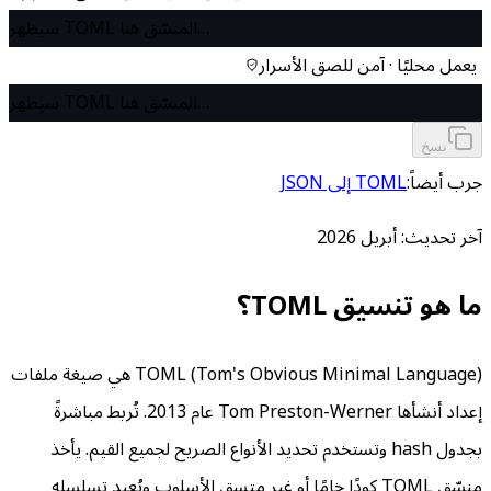
سيظهر TOML المنسّق هنا…
يعمل محليًا · آمن للصق الأسرار
سيظهر TOML المنسّق هنا…
نسخ
جرب أيضاً:
TOML إلى JSON
آخر تحديث:
أبريل 2026
ما هو تنسيق TOML؟
TOML (Tom's Obvious Minimal Language) هي صيغة ملفات
إعداد أنشأها Tom Preston-Werner عام 2013. تُربط مباشرةً
بجدول hash وتستخدم تحديد الأنواع الصريح لجميع القيم. يأخذ
منسّق TOML كودًا خامًا أو غير متسق الأسلوب ويُعيد تسلسله