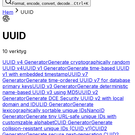
Format, encode, convert, decode…
Ctrl+K
Hem
UUID
UUID
10 verktyg
UUID v4 Generator
Generate cryptographically random
UUID v4
UUID v1 Generator
Generate time-based UUID
v1 with embedded timestamp
UUID v7
Generator
Generate time-ordered UUID v7 for database
primary keys
UUID v3 Generator
Generate deterministic
name-based UUID v3 using MD5
UUID v2
Generator
Generate DCE Security UUID v2 with local
domain and ID
ULID Generator
Generate
lexicographically sortable unique IDs
NanoID
Generator
Generate tiny URL-safe unique IDs with
customizable alphabet
CUID Generator
Generate
collision-resistant unique IDs (CUID v1)
CUID2
Generator
Generate secure next-generation CUID2