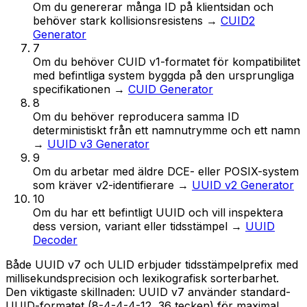
Om
du genererar många ID på klientsidan och
behöver stark kollisionsresistens
→
CUID2
Generator
7
Om
du behöver CUID v1-formatet för kompatibilitet
med befintliga system byggda på den ursprungliga
specifikationen
→
CUID Generator
8
Om
du behöver reproducera samma ID
deterministiskt från ett namnutrymme och ett namn
→
UUID v3 Generator
9
Om
du arbetar med äldre DCE- eller POSIX-system
som kräver v2-identifierare
→
UUID v2 Generator
10
Om
du har ett befintligt UUID och vill inspektera
dess version, variant eller tidsstämpel
→
UUID
Decoder
Både UUID v7 och ULID erbjuder tidsstämpelprefix med
millisekundsprecision och lexikografisk sorterbarhet.
Den viktigaste skillnaden: UUID v7 använder standard-
UUID-formatet (8-4-4-4-12, 36 tecken) för maximal