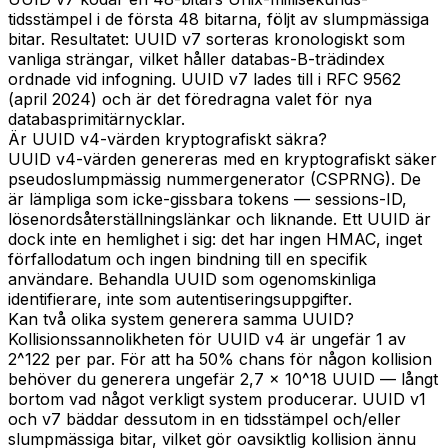
tidsstämpel i de första 48 bitarna, följt av slumpmässiga
bitar. Resultatet: UUID v7 sorteras kronologiskt som
vanliga strängar, vilket håller databas-B-trädindex
ordnade vid infogning. UUID v7 lades till i RFC 9562
(april 2024) och är det föredragna valet för nya
databasprimitärnycklar.
Är UUID v4-värden kryptografiskt säkra?
UUID v4-värden genereras med en kryptografiskt säker
pseudoslumpmässig nummergenerator (CSPRNG). De
är lämpliga som icke-gissbara tokens — sessions-ID,
lösenordsåterställningslänkar och liknande. Ett UUID är
dock inte en hemlighet i sig: det har ingen HMAC, inget
förfallodatum och ingen bindning till en specifik
användare. Behandla UUID som ogenomskinliga
identifierare, inte som autentiseringsuppgifter.
Kan två olika system generera samma UUID?
Kollisionssannolikheten för UUID v4 är ungefär 1 av
2^122 per par. För att ha 50% chans för någon kollision
behöver du generera ungefär 2,7 × 10^18 UUID — långt
bortom vad något verkligt system producerar. UUID v1
och v7 bäddar dessutom in en tidsstämpel och/eller
slumpmässiga bitar, vilket gör oavsiktlig kollision ännu