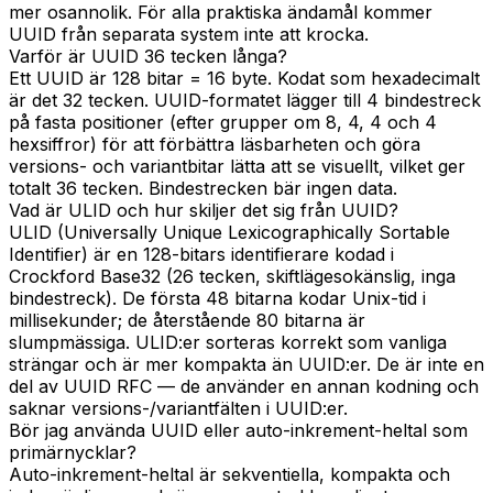
mer osannolik. För alla praktiska ändamål kommer
UUID från separata system inte att krocka.
Varför är UUID 36 tecken långa?
Ett UUID är 128 bitar = 16 byte. Kodat som hexadecimalt
är det 32 tecken. UUID-formatet lägger till 4 bindestreck
på fasta positioner (efter grupper om 8, 4, 4 och 4
hexsiffror) för att förbättra läsbarheten och göra
versions- och variantbitar lätta att se visuellt, vilket ger
totalt 36 tecken. Bindestrecken bär ingen data.
Vad är ULID och hur skiljer det sig från UUID?
ULID (Universally Unique Lexicographically Sortable
Identifier) är en 128-bitars identifierare kodad i
Crockford Base32 (26 tecken, skiftlägesokänslig, inga
bindestreck). De första 48 bitarna kodar Unix-tid i
millisekunder; de återstående 80 bitarna är
slumpmässiga. ULID:er sorteras korrekt som vanliga
strängar och är mer kompakta än UUID:er. De är inte en
del av UUID RFC — de använder en annan kodning och
saknar versions-/variantfälten i UUID:er.
Bör jag använda UUID eller auto-inkrement-heltal som
primärnycklar?
Auto-inkrement-heltal är sekventiella, kompakta och