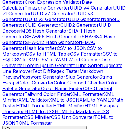
Generator
Cron Expression Validator
Date
Calculator
Timezone Converter
UUID v4 Generator
UUID
v1 Generator
UUID v7 Generator
UUID v3
Generator
UUID v2 Generator
ULID Generator
NanoID
Generator
CUID Generator
CUID2 Generator
UUID
Decoder
MD5 Hash Generator
SHA-1 Hash
Generator
SHA-256 Hash Generator
SHA-384 Hash
Generator
SHA-512 Hash Generator
HMAC
Generator
Hash Identifier
CSV to JSON
CSV to
Markdown
CSV to HTML Table
CSV Formatter
CSV to
SQL
CSV to XML
CSV to YAML
Word Counter
Case
Converter
Lorem Ipsum Generator
Line Sorter
Duplicate
Line Remover
Text Diff
Regex Tester
Markdown
Preview
Password Generator
Slug Generator
String
Escape
Color Converter
Color Contrast Checker
Color
Palette Generator
Color Name Finder
CSS Gradient
Generator
Tailwind Color Finder
XML Formatter
XML
Minifier
XML Validator
XML to JSON
XML to YAML
XPath
Tester
HTML Formatter
HTML Minifier
HTML Escape /
Unescape
HTML to JSX
HTML to Markdown
CSS
Formatter
CSS Minifier
CSS Unit Converter
TOML to
JSON
TOML Formatter