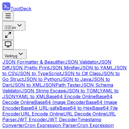
ToolDeck
🇸🇪
sv
Verktyg
JSON Formatter & Beautifier
JSON Validator
JSON
Diff
JSON Pretty Print
JSON Minifier
JSON to YAML
JSON
to CSV
JSON to TypeScript
JSON to C# Class
JSON to
Go Struct
JSON to Python
JSON to Java
JSON to
Dart
JSON to XML
JSONPath Tester
JSON Schema
Validator
JSON String Escape
JSON to TOML
YAML to
JSON
YAML to XML
Base64 Encode Online
Base64
Decode Online
Base64 Image Decoder
Base64 Image
Encoder
Base64 URL-safe
Base64 to Hex
Base64 File
Encoder
URL Encode Online
URL Decode Online
URL
Parser
JWT Encoder
JWT Decoder
Timestamp
Converter
Cron Expression Parser
Cron Expression