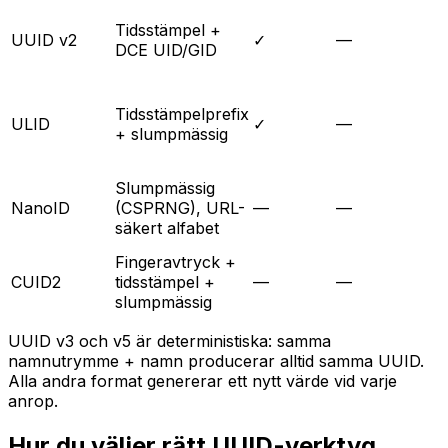
Tidsstämpel +
UUID v2
✓
—
DCE UID/GID
Tidsstämpelprefix
ULID
✓
—
+ slumpmässig
Slumpmässig
NanoID
(CSPRNG), URL-
—
—
säkert alfabet
Fingeravtryck +
CUID2
tidsstämpel +
—
—
slumpmässig
UUID v3 och v5 är deterministiska: samma
namnutrymme + namn producerar alltid samma UUID.
Alla andra format genererar ett nytt värde vid varje
anrop.
Hur du väljer rätt UUID-verktyg