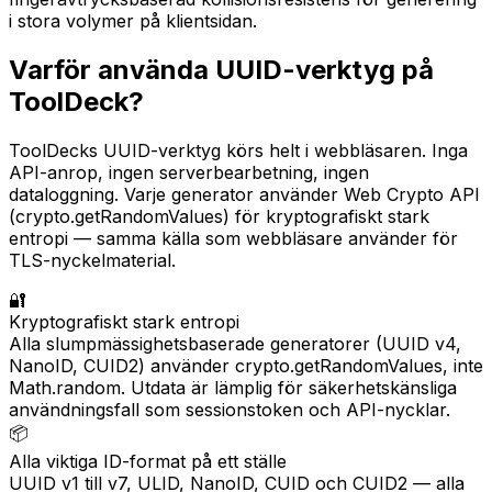
i stora volymer på klientsidan.
Varför använda UUID-verktyg på
ToolDeck?
ToolDecks UUID-verktyg körs helt i webbläsaren. Inga
API-anrop, ingen serverbearbetning, ingen
dataloggning. Varje generator använder Web Crypto API
(crypto.getRandomValues) för kryptografiskt stark
entropi — samma källa som webbläsare använder för
TLS-nyckelmaterial.
🔐
Kryptografiskt stark entropi
Alla slumpmässighetsbaserade generatorer (UUID v4,
NanoID, CUID2) använder crypto.getRandomValues, inte
Math.random. Utdata är lämplig för säkerhetskänsliga
användningsfall som sessionstoken och API-nycklar.
📦
Alla viktiga ID-format på ett ställe
UUID v1 till v7, ULID, NanoID, CUID och CUID2 — alla