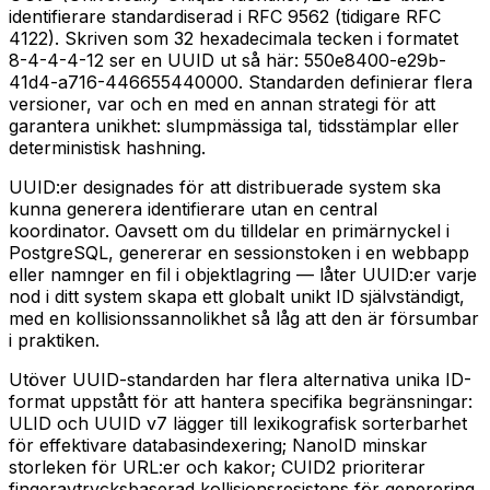
identifierare standardiserad i RFC 9562 (tidigare RFC
4122). Skriven som 32 hexadecimala tecken i formatet
8-4-4-4-12 ser en UUID ut så här: 550e8400-e29b-
41d4-a716-446655440000. Standarden definierar flera
versioner, var och en med en annan strategi för att
garantera unikhet: slumpmässiga tal, tidsstämplar eller
deterministisk hashning.
UUID:er designades för att distribuerade system ska
kunna generera identifierare utan en central
koordinator. Oavsett om du tilldelar en primärnyckel i
PostgreSQL, genererar en sessionstoken i en webbapp
eller namnger en fil i objektlagring — låter UUID:er varje
nod i ditt system skapa ett globalt unikt ID självständigt,
med en kollisionssannolikhet så låg att den är försumbar
i praktiken.
Utöver UUID-standarden har flera alternativa unika ID-
format uppstått för att hantera specifika begränsningar:
ULID och UUID v7 lägger till lexikografisk sorterbarhet
för effektivare databasindexering; NanoID minskar
storleken för URL:er och kakor; CUID2 prioriterar
fingeravtrycksbaserad kollisionsresistens för generering