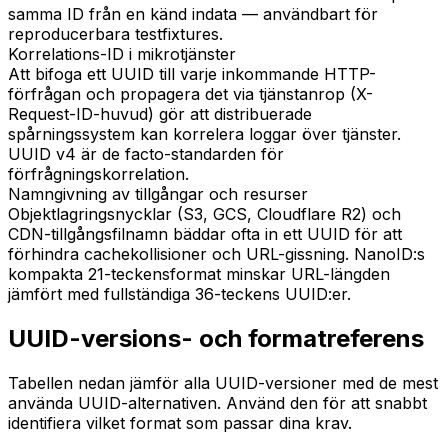
samma ID från en känd indata — användbart för
reproducerbara testfixtures.
Korrelations-ID i mikrotjänster
Att bifoga ett UUID till varje inkommande HTTP-
förfrågan och propagera det via tjänstanrop (X-
Request-ID-huvud) gör att distribuerade
spårningssystem kan korrelera loggar över tjänster.
UUID v4 är de facto-standarden för
förfrågningskorrelation.
Namngivning av tillgångar och resurser
Objektlagringsnycklar (S3, GCS, Cloudflare R2) och
CDN-tillgångsfilnamn bäddar ofta in ett UUID för att
förhindra cachekollisioner och URL-gissning. NanoID:s
kompakta 21-teckensformat minskar URL-längden
jämfört med fullständiga 36-teckens UUID:er.
UUID-versions- och formatreferens
Tabellen nedan jämför alla UUID-versioner med de mest
använda UUID-alternativen. Använd den för att snabbt
identifiera vilket format som passar dina krav.