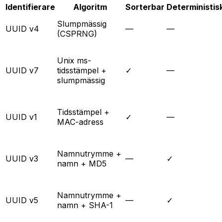
Identifierare
Algoritm
Sorterbar
Deterministis
Slumpmässig
UUID v4
—
—
(CSPRNG)
Unix ms-
UUID v7
tidsstämpel +
✓
—
slumpmässig
Tidsstämpel +
UUID v1
✓
—
MAC-adress
Namnutrymme +
UUID v3
—
✓
namn + MD5
Namnutrymme +
UUID v5
—
✓
namn + SHA-1