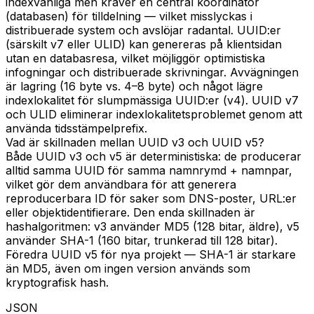
indexvänliga men kräver en central koordinator
(databasen) för tilldelning — vilket misslyckas i
distribuerade system och avslöjar radantal. UUID:er
(särskilt v7 eller ULID) kan genereras på klientsidan
utan en databasresa, vilket möjliggör optimistiska
infogningar och distribuerade skrivningar. Avvägningen
är lagring (16 byte vs. 4–8 byte) och något lägre
indexlokalitet för slumpmässiga UUID:er (v4). UUID v7
och ULID eliminerar indexlokalitetsproblemet genom att
använda tidsstämpelprefix.
Vad är skillnaden mellan UUID v3 och UUID v5?
Både UUID v3 och v5 är deterministiska: de producerar
alltid samma UUID för samma namnrymd + namnpar,
vilket gör dem användbara för att generera
reproducerbara ID för saker som DNS-poster, URL:er
eller objektidentifierare. Den enda skillnaden är
hashalgoritmen: v3 använder MD5 (128 bitar, äldre), v5
använder SHA-1 (160 bitar, trunkerad till 128 bitar).
Föredra UUID v5 för nya projekt — SHA-1 är starkare
än MD5, även om ingen version används som
kryptografisk hash.
JSON