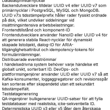
Databasprimitärnycklar
Backendutvecklare tilldelar UUID v4 eller UUID v7 som
primärnycklar i PostgreSQL, MySQL och MongoDB.
UUID v7:s tidsstämpelprefix håller rader fysiskt ordnade
på disk, vilket undviker siddelningar vid
insättningsintensiva arbetsbelastningar.
Frontendtillstånd och komponent-ID
Frontendutvecklare använder NanoID eller UUID v4 för
att generera stabila React-nycklar för dynamiskt
skapade listobjekt, dialog-ID för ARIA-
tillgänglighetsattribut och idempotency-tokens för
formulärinlämningar.
Distribuerade eventströmmar
I händelsedrivna system behöver varje händelse ett
globalt unikt, sorterbart ID. DevOps- och
plattformsingenjörer använder ULID eller UUID v7 så att
Kafka-konsumenter, loggaggregatorer och revisionsspår
kan sorteras efter skapandetid utan ett sekundärt
tidsstämpelfält.
Testdatagenerering
QA-ingenjörer bulkgenererar UUID-satser för att fylla
testdatabaser med realistiska, icke-sekventiella ID.
Deterministiska UUID v3 eller v5 låter dem återskapa