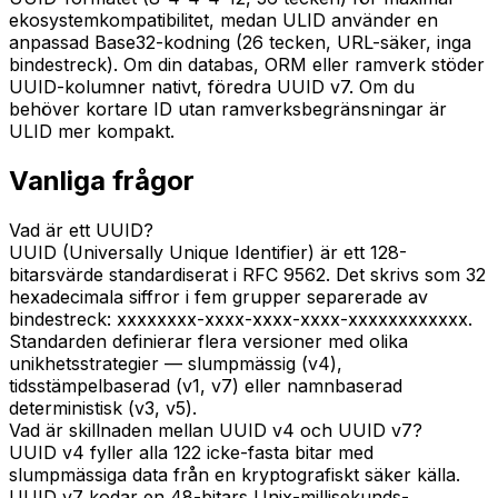
ekosystemkompatibilitet, medan ULID använder en
anpassad Base32-kodning (26 tecken, URL-säker, inga
bindestreck). Om din databas, ORM eller ramverk stöder
UUID-kolumner nativt, föredra UUID v7. Om du
behöver kortare ID utan ramverksbegränsningar är
ULID mer kompakt.
Vanliga frågor
Vad är ett UUID?
UUID (Universally Unique Identifier) är ett 128-
bitarsvärde standardiserat i RFC 9562. Det skrivs som 32
hexadecimala siffror i fem grupper separerade av
bindestreck: xxxxxxxx-xxxx-xxxx-xxxx-xxxxxxxxxxxx.
Standarden definierar flera versioner med olika
unikhetsstrategier — slumpmässig (v4),
tidsstämpelbaserad (v1, v7) eller namnbaserad
deterministisk (v3, v5).
Vad är skillnaden mellan UUID v4 och UUID v7?
UUID v4 fyller alla 122 icke-fasta bitar med
slumpmässiga data från en kryptografiskt säker källa.
UUID v7 kodar en 48-bitars Unix-millisekunds-