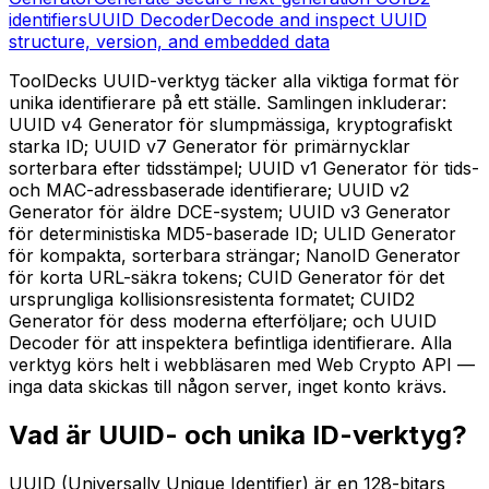
identifiers
UUID Decoder
Decode and inspect UUID
structure, version, and embedded data
ToolDecks UUID-verktyg täcker alla viktiga format för
unika identifierare på ett ställe. Samlingen inkluderar:
UUID v4 Generator för slumpmässiga, kryptografiskt
starka ID; UUID v7 Generator för primärnycklar
sorterbara efter tidsstämpel; UUID v1 Generator för tids-
och MAC-adressbaserade identifierare; UUID v2
Generator för äldre DCE-system; UUID v3 Generator
för deterministiska MD5-baserade ID; ULID Generator
för kompakta, sorterbara strängar; NanoID Generator
för korta URL-säkra tokens; CUID Generator för det
ursprungliga kollisionsresistenta formatet; CUID2
Generator för dess moderna efterföljare; och UUID
Decoder för att inspektera befintliga identifierare. Alla
verktyg körs helt i webbläsaren med Web Crypto API —
inga data skickas till någon server, inget konto krävs.
Vad är UUID- och unika ID-verktyg?
UUID (Universally Unique Identifier) är en 128-bitars