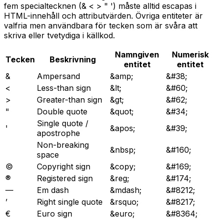
fem specialtecknen (& < > " ') måste alltid escapas i
HTML-innehåll och attributvärden. Övriga entiteter är
valfria men användbara för tecken som är svåra att
skriva eller tvetydiga i källkod.
Namngiven
Numerisk
Tecken
Beskrivning
entitet
entitet
&
Ampersand
&amp;
&#38;
<
Less-than sign
&lt;
&#60;
>
Greater-than sign
&gt;
&#62;
"
Double quote
&quot;
&#34;
Single quote /
'
&apos;
&#39;
apostrophe
Non-breaking
&nbsp;
&#160;
space
©
Copyright sign
&copy;
&#169;
®
Registered sign
&reg;
&#174;
—
Em dash
&mdash;
&#8212;
’
Right single quote
&rsquo;
&#8217;
€
Euro sign
&euro;
&#8364;