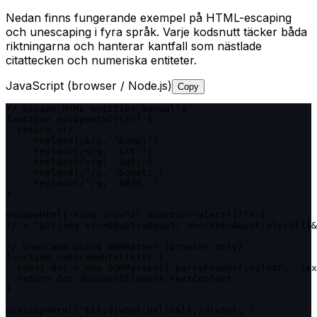
Nedan finns fungerande exempel på HTML-escaping
och unescaping i fyra språk. Varje kodsnutt täcker båda
riktningarna och hanterar kantfall som nästlade
citattecken och numeriska entiteter.
JavaScript (browser / Node.js)
Copy
// Escape HTML entities manually

function escapeHtml(str) {

  return str

    .replace(/&/g, '&amp;')

    .replace(/</g, '&lt;')

    .replace(/>/g, '&gt;')

    .replace(/"/g, '&quot;')

    .replace(/'/g, '&#39;')

}

escapeHtml('<img src="x" onerror="alert(1)">')

// → "&lt;img src=&quot;x&quot; onerror=&quot;alert(1)&
// Unescape using DOMParser (browser only)

function unescapeHtml(str) {

  const doc = new DOMParser().parseFromString(str, 'tex
  return doc.documentElement.textContent

}

unescapeHtml('&lt;div&gt;Hello&lt;/div&gt;')
