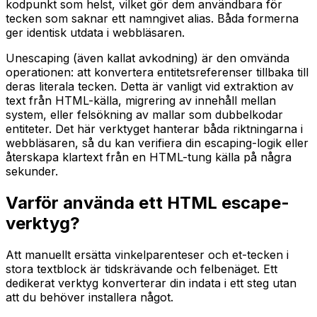
kodpunkt som helst, vilket gör dem användbara för
tecken som saknar ett namngivet alias. Båda formerna
ger identisk utdata i webbläsaren.
Unescaping (även kallat avkodning) är den omvända
operationen: att konvertera entitetsreferenser tillbaka till
deras literala tecken. Detta är vanligt vid extraktion av
text från HTML-källa, migrering av innehåll mellan
system, eller felsökning av mallar som dubbelkodar
entiteter. Det här verktyget hanterar båda riktningarna i
webbläsaren, så du kan verifiera din escaping-logik eller
återskapa klartext från en HTML-tung källa på några
sekunder.
Varför använda ett HTML escape-
verktyg?
Att manuellt ersätta vinkelparenteser och et-tecken i
stora textblock är tidskrävande och felbenäget. Ett
dedikerat verktyg konverterar din indata i ett steg utan
att du behöver installera något.