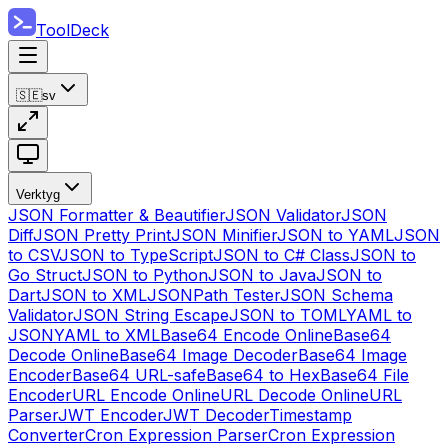
ToolDeck
🇸🇪
sv
Verktyg
JSON Formatter & Beautifier
JSON Validator
JSON
Diff
JSON Pretty Print
JSON Minifier
JSON to YAML
JSON
to CSV
JSON to TypeScript
JSON to C# Class
JSON to
Go Struct
JSON to Python
JSON to Java
JSON to
Dart
JSON to XML
JSONPath Tester
JSON Schema
Validator
JSON String Escape
JSON to TOML
YAML to
JSON
YAML to XML
Base64 Encode Online
Base64
Decode Online
Base64 Image Decoder
Base64 Image
Encoder
Base64 URL-safe
Base64 to Hex
Base64 File
Encoder
URL Encode Online
URL Decode Online
URL
Parser
JWT Encoder
JWT Decoder
Timestamp
Converter
Cron Expression Parser
Cron Expression