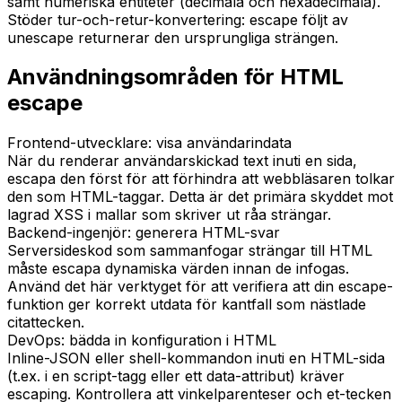
samt numeriska entiteter (decimala och hexadecimala).
Stöder tur-och-retur-konvertering: escape följt av
unescape returnerar den ursprungliga strängen.
Användningsområden för HTML
escape
Frontend-utvecklare: visa användarindata
När du renderar användarskickad text inuti en sida,
escapa den först för att förhindra att webbläsaren tolkar
den som HTML-taggar. Detta är det primära skyddet mot
lagrad XSS i mallar som skriver ut råa strängar.
Backend-ingenjör: generera HTML-svar
Serversideskod som sammanfogar strängar till HTML
måste escapa dynamiska värden innan de infogas.
Använd det här verktyget för att verifiera att din escape-
funktion ger korrekt utdata för kantfall som nästlade
citattecken.
DevOps: bädda in konfiguration i HTML
Inline-JSON eller shell-kommandon inuti en HTML-sida
(t.ex. i en script-tagg eller ett data-attribut) kräver
escaping. Kontrollera att vinkelparenteser och et-tecken