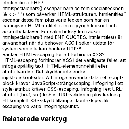
htmlentities i PHP?
htmlspecialchars() escapar bara de fem specialtecknen
(& < > " ') som påverkar HTML-strukturen. htmlentities()
escapar dessa fem plus varje tecken som har en
namngiven HTML-entitet, som copyrighttecknet och
accentbokstäver. För säkerhetssyften räcker
htmlspecialchars() med ENT_QUOTES. htmlentities() är
användbart när du behöver ASCII-säker utdata för
system som inte kan hantera UTF-8.
Räcker HTML-escaping för att förhindra XSS?
HTML-escaping förhindrar XSS i det vanligaste fallet: att
infoga opålitlig text i HTML-elementinnehåll eller
attributvärden. Det skyddar inte andra
injektionskontexter. Att infoga användardata i ett script-
block kräver JavaScript-strängescaping. Infogning i ett
style-attribut kräver CSS-escaping. Infogning i ett URL-
attribut (href, src) kräver URL-validering plus kodning.
Ett komplett XSS-skydd tillämpar kontextspecifik
escaping vid varje infogningspunkt.
Relaterade verktyg