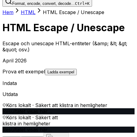
Format, encode, convert, decode…
Ctrl+K
Hem
HTML
HTML Escape / Unescape
HTML Escape / Unescape
Escape och unescape HTML-entiteter (&amp; &lt; &gt;
&quot; osv.)
April 2026
Prova ett exempel
Ladda exempel
Indata
Utdata
Körs lokalt · Säkert att klistra in hemligheter
Resultatet visas här…
Körs lokalt · Säkert att
klistra in hemligheter
Resultatet visas här…