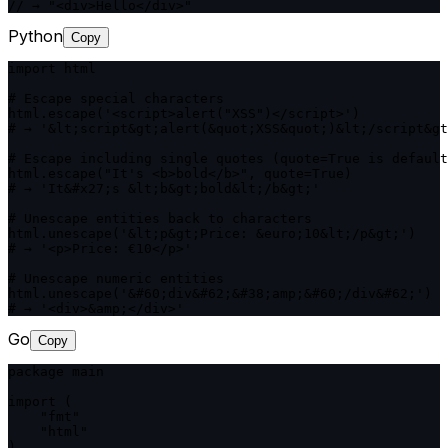
// → "<div>Hello</div>"
Python
Copy
import html

# Escape special characters

html.escape('<script>alert("XSS")</script>')

# → '&lt;script&gt;alert(&quot;XSS&quot;)&lt;/script&gt
# Escape including single quotes (quote=True is default
html.escape("It's <b>bold</b>", quote=True)

# → 'It&#x27;s &lt;b&gt;bold&lt;/b&gt;'

# Unescape entities back to characters

html.unescape('&lt;p&gt;Price: &euro;10&lt;/p&gt;')

# → '<p>Price: €10</p>'

# Unescape numeric entities

html.unescape('&#60;div&#62;&#38;amp;&#60;/div&#62;')

# → '<div>&amp;</div>'
Go
Copy
package main

import (

    "fmt"

    "html"

)
