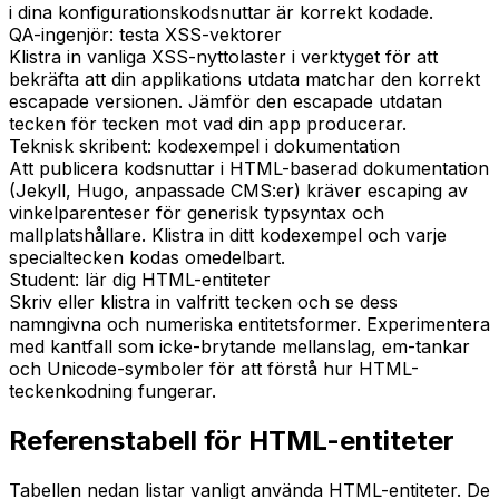
i dina konfigurationskodsnuttar är korrekt kodade.
QA-ingenjör: testa XSS-vektorer
Klistra in vanliga XSS-nyttolaster i verktyget för att
bekräfta att din applikations utdata matchar den korrekt
escapade versionen. Jämför den escapade utdatan
tecken för tecken mot vad din app producerar.
Teknisk skribent: kodexempel i dokumentation
Att publicera kodsnuttar i HTML-baserad dokumentation
(Jekyll, Hugo, anpassade CMS:er) kräver escaping av
vinkelparenteser för generisk typsyntax och
mallplatshållare. Klistra in ditt kodexempel och varje
specialtecken kodas omedelbart.
Student: lär dig HTML-entiteter
Skriv eller klistra in valfritt tecken och se dess
namngivna och numeriska entitetsformer. Experimentera
med kantfall som icke-brytande mellanslag, em-tankar
och Unicode-symboler för att förstå hur HTML-
teckenkodning fungerar.
Referenstabell för HTML-entiteter
Tabellen nedan listar vanligt använda HTML-entiteter. De