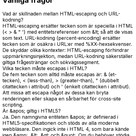
Vanliga frågor
Vad är skillnaden mellan HTML-escaping och URL-
kodning?
HTML-escaping ersätter tecken som är speciella i HTML
(< > & " ') med entitetsreferenser som &lt; så att de visas
som text. URL-kodning (percent-encoding) ersätter
tecken som är osäkra i URL:er med %XX-hexsekvenser.
De skyddar olika kontexter: HTML-escaping förhindrar
uppmärkningsinjektion, medan URL-kodning säkerställer
giltiga frågesträngar och sökvägssegment.
Vilka tecken måste escapas i HTML?
De fem tecken som alltid måste escapas är: & (et-
tecken), < (less-than), > (greater-than), " (dubbelt
citattecken i attribut) och ' (enkelt citattecken i attribut).
Att missa att escapa något av dessa kan bryta
renderingen eller skapa en sårbarhet för cross-site
scripting.
Är &apos; giltig i HTML5?
Ja. Den namngivna entiteten &apos; är definierad i
HTML5-specifikationen och stöds av alla moderna
webbläsare. Den ingick inte i HTML 4, som bara kände
igen &amp;, &lt;, &gt; och &quot;. Om du behöver stödja