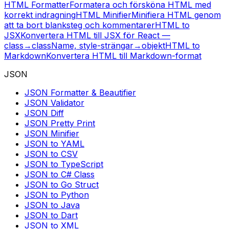
HTML Formatter
Formatera och försköna HTML med
korrekt indragning
HTML Minifier
Minifiera HTML genom
att ta bort blanksteg och kommentarer
HTML to
JSX
Konvertera HTML till JSX för React —
class→className, style-strängar→objekt
HTML to
Markdown
Konvertera HTML till Markdown-format
JSON
JSON Formatter & Beautifier
JSON Validator
JSON Diff
JSON Pretty Print
JSON Minifier
JSON to YAML
JSON to CSV
JSON to TypeScript
JSON to C# Class
JSON to Go Struct
JSON to Python
JSON to Java
JSON to Dart
JSON to XML