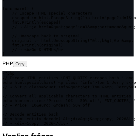
func main() {

    // Escape HTML special characters

    escaped := html.EscapeString(`<a href="page?id=1&so
    fmt.Println(escaped)

    // → &lt;a href=&quot;page?id=1&amp;sort=name&quot;
    // Unescape back to original

    original := html.UnescapeString("&lt;b&gt;Go &amp; 
    fmt.Println(original)

    // → <b>Go & HTML</b>

}
PHP
Copy
<?php

// Escape HTML entities (ENT_QUOTES escapes both " and 
echo htmlspecialchars('<p class="info">Tom & Jerry's</p
// → &lt;p class=&quot;info&quot;&gt;Tom &amp; Jerry&#0
// Convert all applicable characters to HTML entities

echo htmlentities('Price: 10€ — 50% off', ENT_QUOTES, '
// → Price: 10&euro; &mdash; 50% off

// Decode entities back

echo html_entity_decode('&lt;div&gt;&amp;copy; 2026&lt;
// → <div>&copy; 2026</div>