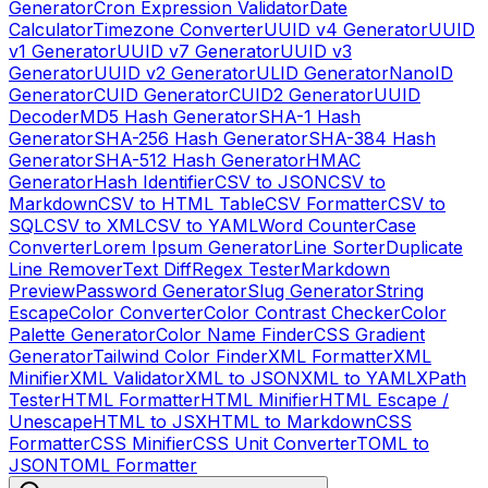
Generator
Cron Expression Validator
Date
Calculator
Timezone Converter
UUID v4 Generator
UUID
v1 Generator
UUID v7 Generator
UUID v3
Generator
UUID v2 Generator
ULID Generator
NanoID
Generator
CUID Generator
CUID2 Generator
UUID
Decoder
MD5 Hash Generator
SHA-1 Hash
Generator
SHA-256 Hash Generator
SHA-384 Hash
Generator
SHA-512 Hash Generator
HMAC
Generator
Hash Identifier
CSV to JSON
CSV to
Markdown
CSV to HTML Table
CSV Formatter
CSV to
SQL
CSV to XML
CSV to YAML
Word Counter
Case
Converter
Lorem Ipsum Generator
Line Sorter
Duplicate
Line Remover
Text Diff
Regex Tester
Markdown
Preview
Password Generator
Slug Generator
String
Escape
Color Converter
Color Contrast Checker
Color
Palette Generator
Color Name Finder
CSS Gradient
Generator
Tailwind Color Finder
XML Formatter
XML
Minifier
XML Validator
XML to JSON
XML to YAML
XPath
Tester
HTML Formatter
HTML Minifier
HTML Escape /
Unescape
HTML to JSX
HTML to Markdown
CSS
Formatter
CSS Minifier
CSS Unit Converter
TOML to
JSON
TOML Formatter