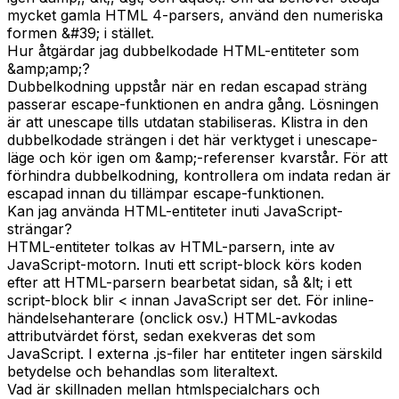
mycket gamla HTML 4-parsers, använd den numeriska
formen &#39; i stället.
Hur åtgärdar jag dubbelkodade HTML-entiteter som
&amp;amp;?
Dubbelkodning uppstår när en redan escapad sträng
passerar escape-funktionen en andra gång. Lösningen
är att unescape tills utdatan stabiliseras. Klistra in den
dubbelkodade strängen i det här verktyget i unescape-
läge och kör igen om &amp;-referenser kvarstår. För att
förhindra dubbelkodning, kontrollera om indata redan är
escapad innan du tillämpar escape-funktionen.
Kan jag använda HTML-entiteter inuti JavaScript-
strängar?
HTML-entiteter tolkas av HTML-parsern, inte av
JavaScript-motorn. Inuti ett script-block körs koden
efter att HTML-parsern bearbetat sidan, så &lt; i ett
script-block blir < innan JavaScript ser det. För inline-
händelsehanterare (onclick osv.) HTML-avkodas
attributvärdet först, sedan exekveras det som
JavaScript. I externa .js-filer har entiteter ingen särskild
betydelse och behandlas som literaltext.
Vad är skillnaden mellan htmlspecialchars och