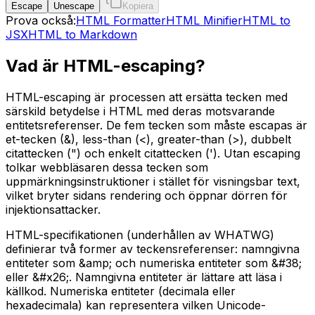
Escape
Unescape
Kopiera
Prova också:
HTML Formatter
HTML Minifier
HTML to
JSX
HTML to Markdown
Vad är HTML-escaping?
HTML-escaping är processen att ersätta tecken med
särskild betydelse i HTML med deras motsvarande
entitetsreferenser. De fem tecken som måste escapas är
et-tecken (&), less-than (<), greater-than (>), dubbelt
citattecken (") och enkelt citattecken ('). Utan escaping
tolkar webbläsaren dessa tecken som
uppmärkningsinstruktioner i stället för visningsbar text,
vilket bryter sidans rendering och öppnar dörren för
injektionsattacker.
HTML-specifikationen (underhållen av WHATWG)
definierar två former av teckensreferenser: namngivna
entiteter som &amp; och numeriska entiteter som &#38;
eller &#x26;. Namngivna entiteter är lättare att läsa i
källkod. Numeriska entiteter (decimala eller
hexadecimala) kan representera vilken Unicode-