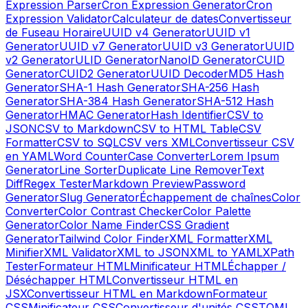
Expression Parser
Cron Expression Generator
Cron
Expression Validator
Calculateur de dates
Convertisseur
de Fuseau Horaire
UUID v4 Generator
UUID v1
Generator
UUID v7 Generator
UUID v3 Generator
UUID
v2 Generator
ULID Generator
NanoID Generator
CUID
Generator
CUID2 Generator
UUID Decoder
MD5 Hash
Generator
SHA-1 Hash Generator
SHA-256 Hash
Generator
SHA-384 Hash Generator
SHA-512 Hash
Generator
HMAC Generator
Hash Identifier
CSV to
JSON
CSV to Markdown
CSV to HTML Table
CSV
Formatter
CSV to SQL
CSV vers XML
Convertisseur CSV
en YAML
Word Counter
Case Converter
Lorem Ipsum
Generator
Line Sorter
Duplicate Line Remover
Text
Diff
Regex Tester
Markdown Preview
Password
Generator
Slug Generator
Échappement de chaînes
Color
Converter
Color Contrast Checker
Color Palette
Generator
Color Name Finder
CSS Gradient
Generator
Tailwind Color Finder
XML Formatter
XML
Minifier
XML Validator
XML to JSON
XML to YAML
XPath
Tester
Formateur HTML
Minificateur HTML
Échapper /
Déséchapper HTML
Convertisseur HTML en
JSX
Convertisseur HTML en Markdown
Formateur
CSS
Minificateur CSS
Convertisseur d'unités CSS
TOML