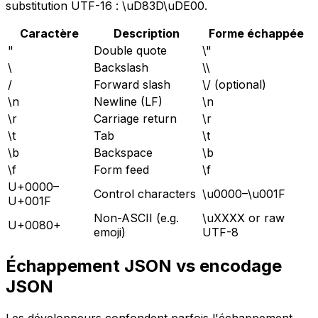
substitution UTF-16 : \uD83D\uDE00.
Caractère
Description
Forme échappée
"
Double quote
\"
\
Backslash
\\
/
Forward slash
\/ (optional)
\n
Newline (LF)
\n
\r
Carriage return
\r
\t
Tab
\t
\b
Backspace
\b
\f
Form feed
\f
U+0000–
Control characters
\u0000–\u001F
U+001F
Non-ASCII (e.g.
\uXXXX or raw
U+0080+
emoji)
UTF-8
Échappement JSON vs encodage
JSON
Les développeurs confondent parfois l'échappement