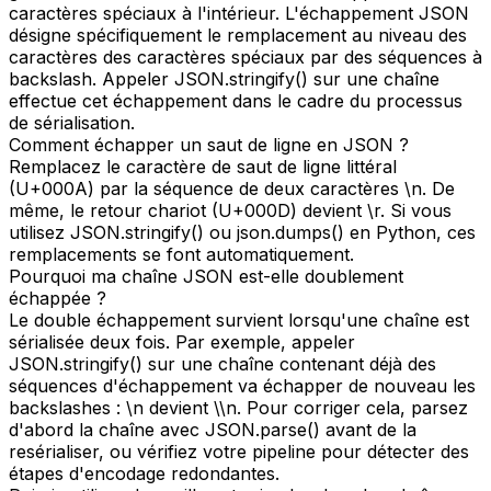
caractères spéciaux à l'intérieur. L'échappement JSON
désigne spécifiquement le remplacement au niveau des
caractères des caractères spéciaux par des séquences à
backslash. Appeler JSON.stringify() sur une chaîne
effectue cet échappement dans le cadre du processus
de sérialisation.
Comment échapper un saut de ligne en JSON ?
Remplacez le caractère de saut de ligne littéral
(U+000A) par la séquence de deux caractères \n. De
même, le retour chariot (U+000D) devient \r. Si vous
utilisez JSON.stringify() ou json.dumps() en Python, ces
remplacements se font automatiquement.
Pourquoi ma chaîne JSON est-elle doublement
échappée ?
Le double échappement survient lorsqu'une chaîne est
sérialisée deux fois. Par exemple, appeler
JSON.stringify() sur une chaîne contenant déjà des
séquences d'échappement va échapper de nouveau les
backslashes : \n devient \\n. Pour corriger cela, parsez
d'abord la chaîne avec JSON.parse() avant de la
resérialiser, ou vérifiez votre pipeline pour détecter des
étapes d'encodage redondantes.