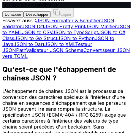
Le résultat apparaîtra ici…
Échapper
Déséchapper
Copier
Essayez aussi :
JSON Formatter & Beautifier
JSON
Validator
JSON Diff
JSON Pretty Print
JSON Minifier
JSON
to YAML
JSON to CSV
JSON to TypeScript
JSON to C#
Class
JSON to Go Struct
JSON to Python
JSON to
Java
JSON to Dart
JSON to XML
Testeur
JSONPath
Validateur JSON Schema
Convertisseur JSON
vers TOML
Qu'est-ce que l'échappement de
chaînes JSON ?
L'échappement de chaînes JSON est le processus de
conversion des caractères spéciaux à l'intérieur d'une
chaîne en séquences d'échappement que les parseurs
JSON peuvent lire sans rompre la structure. La
spécification JSON (ECMA-404 / RFC 8259) exige que
certains caractères à l'intérieur des valeurs de type
chaîne soient précédés d'un backslash. Sans
échappement correct, un guillemet double ou un saut