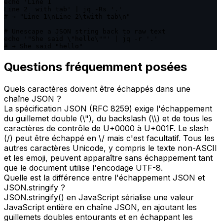
echo 'Line 1

Line 2	with tab' | jq -Rs '.'

# → "Line 1\nLine 2\twith tab\n"

# Unescape a JSON string back to raw text

echo '"She said \"hello\""' | jq -r '.'

# → She said "hello"
Questions fréquemment posées
Quels caractères doivent être échappés dans une
chaîne JSON ?
La spécification JSON (RFC 8259) exige l'échappement
du guillemet double (\"), du backslash (\\) et de tous les
caractères de contrôle de U+0000 à U+001F. Le slash
(/) peut être échappé en \/ mais c'est facultatif. Tous les
autres caractères Unicode, y compris le texte non-ASCII
et les emoji, peuvent apparaître sans échappement tant
que le document utilise l'encodage UTF-8.
Quelle est la différence entre l'échappement JSON et
JSON.stringify ?
JSON.stringify() en JavaScript sérialise une valeur
JavaScript entière en chaîne JSON, en ajoutant les
guillemets doubles entourants et en échappant les