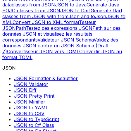
dataclasses from JSON
JSON to Java
Generate Java
POJO classes from JSON
JSON to Dart
Generate Dart
classes from JSON with fromJson and toJson
JSON to
XML
Convert JSON to XML format
Testeur
JSONPath
Testez des expressions JSONPath sur des
données JSON et visualisez les résultats
correspondants
Validateur JSON Schema
Validez des
données JSON contre un JSON Schema (Draft
7)
Convertisseur JSON vers TOML
Convertir JSON au
format TOML
JSON
JSON Formatter & Beautifier
JSON Validator
JSON Diff
JSON Pretty Print
JSON Minifier
JSON to YAML
JSON to CSV
JSON to TypeScript
JSON to C# Class