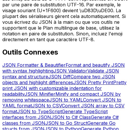
par une paire de substitution UTF-16. Par exemple, le
visage souriant (U+1F600) devient \uD83D\uDE00. La
plupart des sérialiseurs gèrent cela automatiquement. Si
vous écrivez du JSON à la main ou que vos outils ne
supportent que le Plan multilingue de base, utilisez la
notation en paire de substitution. Sinon, incluez l'emoji
directement en tant que caractère UTF-8.
Outils Connexes
JSON Formatter & Beautifier
Format and beautify JSON
with syntax highlighting
JSON Validator
Validate JSON
syntax and structure
JSON Diff
Compare two JSON
objects and highlight differences
JSON Pretty Print
Pretty
print JSON with customizable indentation for
readability
JSON Minifier
Minify and compact JSON by
removing whitespace
JSON to YAML
Convert JSON to
YAML format
JSON to CSV
Convert JSON array to CSV
format
JSON to TypeScript
Generate TypeScript
interfaces from JSON
JSON to C# Class
Generate C#
classes from JSON
JSON to Go Struct
Generate Go
structs from JSON
JSON to Python
Generate Python