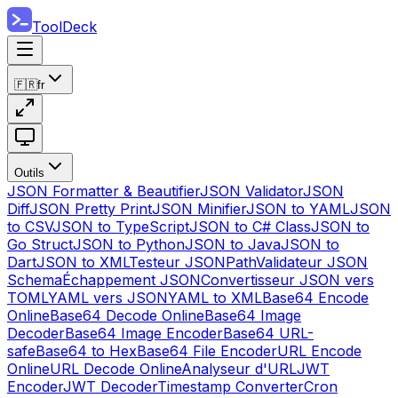
ToolDeck
🇫🇷
fr
Outils
JSON Formatter & Beautifier
JSON Validator
JSON
Diff
JSON Pretty Print
JSON Minifier
JSON to YAML
JSON
to CSV
JSON to TypeScript
JSON to C# Class
JSON to
Go Struct
JSON to Python
JSON to Java
JSON to
Dart
JSON to XML
Testeur JSONPath
Validateur JSON
Schema
Échappement JSON
Convertisseur JSON vers
TOML
YAML vers JSON
YAML to XML
Base64 Encode
Online
Base64 Decode Online
Base64 Image
Decoder
Base64 Image Encoder
Base64 URL-
safe
Base64 to Hex
Base64 File Encoder
URL Encode
Online
URL Decode Online
Analyseur d'URL
JWT
Encoder
JWT Decoder
Timestamp Converter
Cron