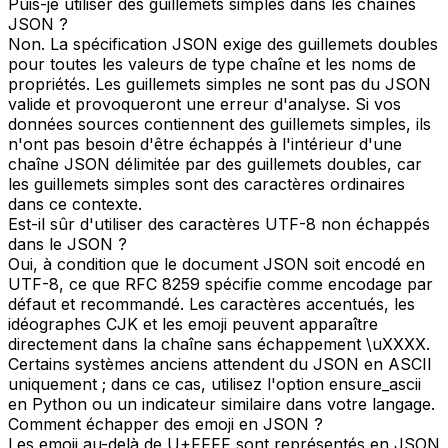
Puis-je utiliser des guillemets simples dans les chaînes
JSON ?
Non. La spécification JSON exige des guillemets doubles
pour toutes les valeurs de type chaîne et les noms de
propriétés. Les guillemets simples ne sont pas du JSON
valide et provoqueront une erreur d'analyse. Si vos
données sources contiennent des guillemets simples, ils
n'ont pas besoin d'être échappés à l'intérieur d'une
chaîne JSON délimitée par des guillemets doubles, car
les guillemets simples sont des caractères ordinaires
dans ce contexte.
Est-il sûr d'utiliser des caractères UTF-8 non échappés
dans le JSON ?
Oui, à condition que le document JSON soit encodé en
UTF-8, ce que RFC 8259 spécifie comme encodage par
défaut et recommandé. Les caractères accentués, les
idéographes CJK et les emoji peuvent apparaître
directement dans la chaîne sans échappement \uXXXX.
Certains systèmes anciens attendent du JSON en ASCII
uniquement ; dans ce cas, utilisez l'option ensure_ascii
en Python ou un indicateur similaire dans votre langage.
Comment échapper des emoji en JSON ?
Les emoji au-delà de U+FFFF sont représentés en JSON