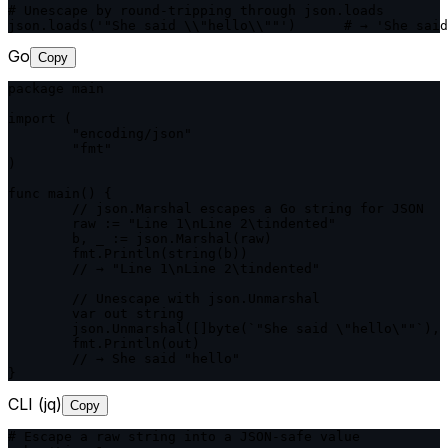
# Unescape by round-tripping through json.loads

json.loads('"She said \\"hello\\""')      # → 'She said
Go
Copy
package main

import (

	"encoding/json"

	"fmt"

)

func main() {

	// json.Marshal escapes a Go string for JSON

	raw := "Line 1\nLine 2\tindented"

	b, _ := json.Marshal(raw)

	fmt.Println(string(b))

	// → "Line 1\nLine 2\tindented"

	// Unescape with json.Unmarshal

	var out string

	json.Unmarshal([]byte(`"She said \"hello\""`), &out)

	fmt.Println(out)

	// → She said "hello"

}
CLI (jq)
Copy
# Escape a raw string into a JSON-safe value
