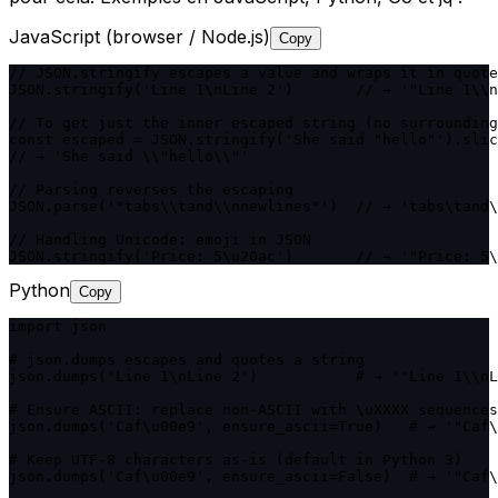
JavaScript (browser / Node.js)
Copy
// JSON.stringify escapes a value and wraps it in quote
JSON.stringify('Line 1\nLine 2')       // → '"Line 1\\n
// To get just the inner escaped string (no surrounding
const escaped = JSON.stringify('She said "hello"').slic
// → 'She said \\"hello\\"'

// Parsing reverses the escaping

JSON.parse('"tabs\\tand\\nnewlines"')  // → 'tabs\tand\
// Handling Unicode: emoji in JSON

JSON.stringify('Price: 5\u20ac')       // → '"Price: 5\
Python
Copy
import json

# json.dumps escapes and quotes a string

json.dumps('Line 1\nLine 2')           # → '"Line 1\\nL
# Ensure ASCII: replace non-ASCII with \uXXXX sequences

json.dumps('Caf\u00e9', ensure_ascii=True)   # → '"Caf\
# Keep UTF-8 characters as-is (default in Python 3)

json.dumps('Caf\u00e9', ensure_ascii=False)  # → '"Caf\